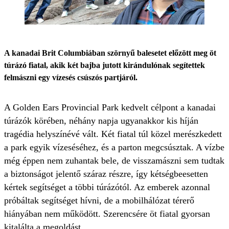
A kanadai Brit Columbiában szörnyű balesetet előzött meg öt
túrázó fiatal, akik két bajba jutott kirándulónak segítettek
felmászni egy vízesés csúszós partjáról.
A Golden Ears Provincial Park kedvelt célpont a kanadai
túrázók körében, néhány napja ugyanakkor kis híján
tragédia helyszínévé vált. Két fiatal túl közel merészkedett
a park egyik vízeséséhez, és a parton megcsúsztak. A vízbe
még éppen nem zuhantak bele, de visszamászni sem tudtak
a biztonságot jelentő száraz részre, így kétségbeesetten
kértek segítséget a többi túrázótól. Az emberek azonnal
próbáltak segítséget hívni, de a mobilhálózat térerő
hiányában nem működött. Szerencsére öt fiatal gyorsan
kitalálta a megoldást,