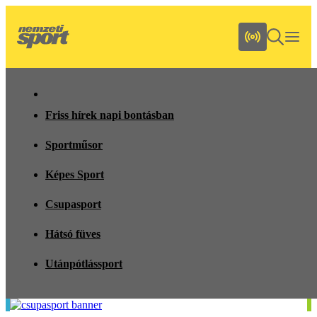
Friss hírek napi bontásban
Sportműsor
Képes Sport
Csupasport
Hátsó füves
Utánpótlássport