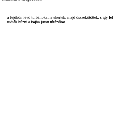
a fejükön lévő turbánokat letekerték, majd összekötötték, s így fel
tudták húzni a bajba jutott túrázókat.