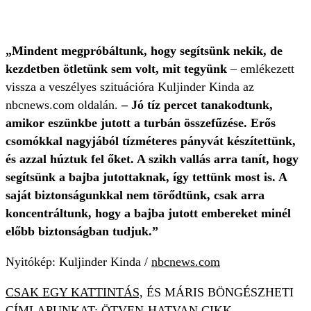
„Mindent megpróbáltunk, hogy segítsünk nekik, de
kezdetben ötletünk sem volt, mit tegyünk
– emlékezett
vissza a veszélyes szituációra Kuljinder Kinda az
nbcnews.com oldalán.
– Jó tíz percet tanakodtunk,
amikor eszünkbe jutott a turbán összefűzése. Erős
csomókkal nagyjából tízméteres pányvát készítettünk,
és azzal húztuk fel őket. A szikh vallás arra tanít, hogy
segítsünk a bajba jutottaknak, így tettünk most is. A
saját biztonságunkkal nem törődtünk, csak arra
koncentráltunk, hogy a bajba jutott embereket minél
előbb biztonságban tudjuk.”
Nyitókép: Kuljinder Kinda /
nbcnews.com
CSAK EGY KATTINTÁS,
ÉS MÁRIS BÖNGÉSZHETI
CÍMLAPUNKAT: ÖTVEN-HATVAN CIKK,