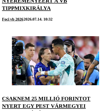
NYEREMÉNYÉÉRT A VB
TIPPMIXKIRÁLYA
Foci vb 2026
2026.07.14. 10:32
CSAKNEM 25 MILLIÓ FORINTOT
NYERT EGY PEST VÁRMEGYEI