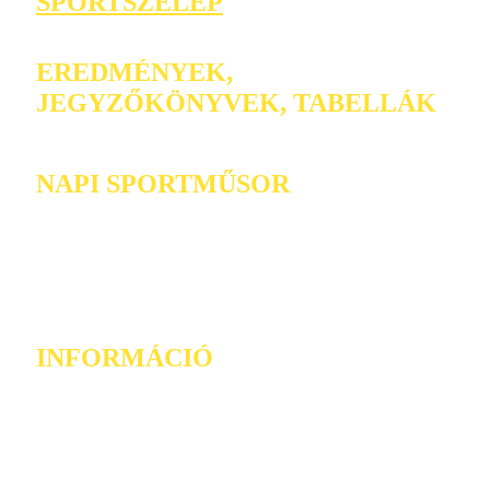
SPORTSZELEP
EREDMÉNYEK,
JEGYZŐKÖNYVEK, TABELLÁK
NAPI SPORTMŰSOR
INFORMÁCIÓ