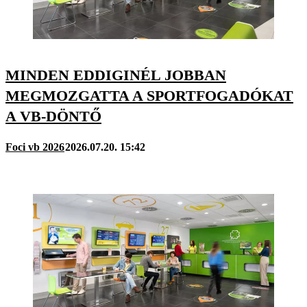
MINDEN EDDIGINÉL JOBBAN
MEGMOZGATTA A SPORTFOGADÓKAT
A VB-DÖNTŐ
Foci vb 2026
2026.07.20. 15:42