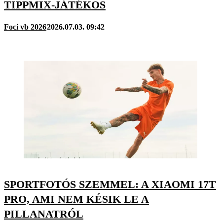
TIPPMIX-JÁTÉKOS
Foci vb 2026
2026.07.03. 09:42
SPORTFOTÓS SZEMMEL: A XIAOMI 17T
PRO, AMI NEM KÉSIK LE A
PILLANATRÓL