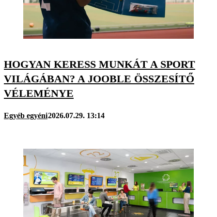
HOGYAN KERESS MUNKÁT A SPORT
VILÁGÁBAN? A JOOBLE ÖSSZESÍTŐ
VÉLEMÉNYE
Egyéb egyéni
2026.07.29. 13:14