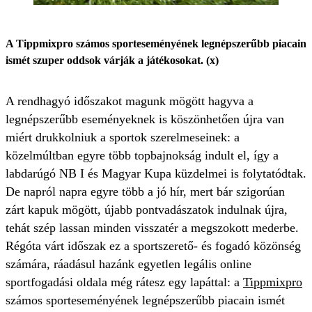
A Tippmixpro számos sporteseményének legnépszerűbb piacain
ismét szuper oddsok várják a játékosokat. (x)
A rendhagyó időszakot magunk mögött hagyva a
legnépszerűbb eseményeknek is köszönhetően újra van
miért drukkolniuk a sportok szerelmeseinek: a
közelmúltban egyre több topbajnokság indult el, így a
labdarúgó NB I és Magyar Kupa küzdelmei is folytatódtak.
De napról napra egyre több a jó hír, mert bár szigorúan
zárt kapuk mögött, újabb pontvadászatok indulnak újra,
tehát szép lassan minden visszatér a megszokott mederbe.
Régóta várt időszak ez a sportszerető- és fogadó közönség
számára, ráadásul hazánk egyetlen legális online
sportfogadási oldala még rátesz egy lapáttal: a
Tippmixpro
számos sporteseményének legnépszerűbb piacain ismét