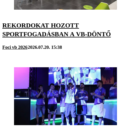
REKORDOKAT HOZOTT
SPORTFOGADÁSBAN A VB-DÖNTŐ
Foci vb 2026
2026.07.20. 15:38