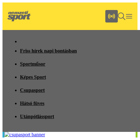
Friss hírek napi bontásban
Sportműsor
Képes Sport
Csupasport
Hátsó füves
Utánpótlássport