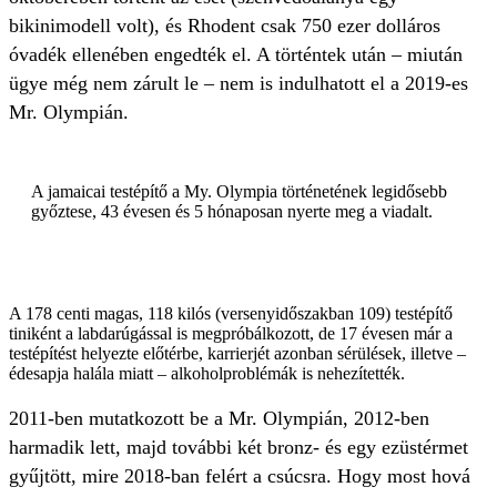
bikinimodell volt), és Rhodent csak 750 ezer dolláros
óvadék ellenében engedték el. A történtek után – miután
ügye még nem zárult le – nem is indulhatott el a 2019-es
Mr. Olympián.
A jamaicai testépítő a My. Olympia történetének legidősebb
győztese, 43 évesen és 5 hónaposan nyerte meg a viadalt.
A 178 centi magas, 118 kilós (versenyidőszakban 109) testépítő
tiniként a labdarúgással is megpróbálkozott, de 17 évesen már a
testépítést helyezte előtérbe, karrierjét azonban sérülések, illetve –
édesapja halála miatt – alkoholproblémák is nehezítették.
2011-ben mutatkozott be a Mr. Olympián, 2012-ben
harmadik lett, majd további két bronz- és egy ezüstérmet
gyűjtött, mire 2018-ban felért a csúcsra. Hogy most hová