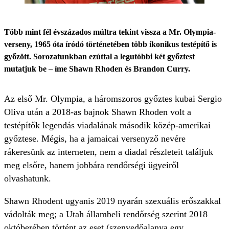
Több mint fél évszázados múltra tekint vissza a Mr. Olympia-
verseny, 1965 óta íródó történetében több ikonikus testépítő is
győzött. Sorozatunkban ezúttal a legutóbbi két győztest
mutatjuk be – íme Shawn Rhoden és Brandon Curry.
Az első Mr. Olympia, a háromszoros győztes kubai Sergio
Oliva után a 2018-as bajnok Shawn Rhoden volt a
testépítők legendás viadalának második közép-amerikai
győztese. Mégis, ha a jamaicai versenyző nevére
rákeresünk az interneten, nem a diadal részleteit találjuk
meg elsőre, hanem jobbára rendőrségi ügyeiről
olvashatunk.
Shawn Rhodent ugyanis 2019 nyarán szexuális erőszakkal
vádolták meg; a Utah állambeli rendőrség szerint 2018
októberében történt az eset (szenvedőalanya egy