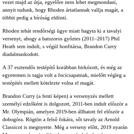
vezet majd az útja, egyelőre nem lehet megmondani,
annyit tudunk, hogy Rhoden ártatlannak vallja magát, a
többit pedig a bíróság eldönti.
Rhoden tehát rendőrségi ügye miatt hagyta ki a tavalyi
versenyt, ahogy a hatszoros győztes (2011–2017) Phil
Heath sem indult, s végül honfitársa, Brandon Curry
diadalmaskodott.
A 37 esztendős testépítő korábban birkózott, és még az
egyetemen is tagja volt a focicsapatnak, mielőtt végleg a
testépítés mellett kötelezte volna el magát.
Brandon Curry (a fenti képen) a versenyzés mellett
személyi edzőként is dolgozott, 2011-ben indult először a
Mr. Olympián, amelyen 2019-ben állhatott fel először a
dobogóra. Rögtön a felső fokára, sőt tavaly az Arnold
Classicot is megnyerte. Még a verseny előtt, 2019 nyarán