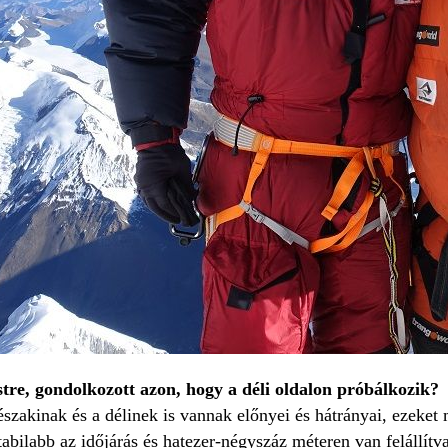
stre, gondolkozott azon, hogy a déli oldalon próbálkozik?
szakinak és a délinek is vannak előnyei és hátrányai, ezeket
tabilabb az időjárás és hatezer-négyszáz méteren van felállítva 