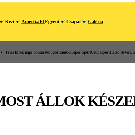
Kézi
Amerika
F1
Egyéni
Csapat
Galéria
Friss hírek napi bontásban
Sportműsor
Képes Sport
Csupasport
Hátsó füves
Utá
MOST ÁLLOK KÉSZE