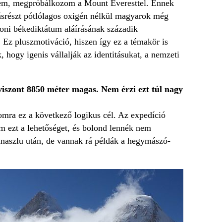
ségem, megpróbálkozom a Mount Everesttel. Ennek
ásrészt pótlólagos oxigén nélkül magyarok még
oni békediktátum aláírásának századik
 Ez pluszmotiváció, hiszen így ez a témakör is
 hogy igenis vállalják az identitásukat, a nemzeti
iszont 8850 méter magas. Nem érzi ezt túl nagy
omra ez a következő logikus cél. Az expedíció
m ezt a lehetőséget, és bolond lennék nem
naszlu után, de vannak rá példák a hegymászó-