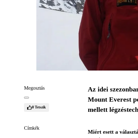
Megosztás
Az idei szezonban
Mount Everest pó
0
Tetszik
mellett légzéstech
Címkék
Miért esett a válasz