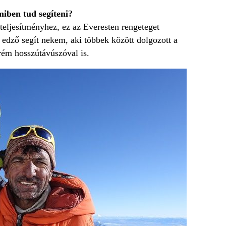
iben tud segíteni?
teljesítményhez, ez az Everesten rengeteget
 edző segít nekem, aki többek között dolgozott a
rém hosszútávúszóval is.