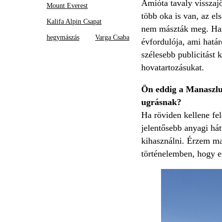
Amióta tavaly visszaj
Mount Everest
több oka is van, az e
Kalifa Alpin Csapat
nem mászták meg. Harm
hegymászás
Varga Csaba
évfordulója, ami határ
szélesebb publicitást 
hovatartozásukat.
Ön eddig a Manaszlu 
ugrásnak?
Ha röviden kellene fe
jelentősebb anyagi há
kihasználni. Érzem ma
történelemben, hogy ez