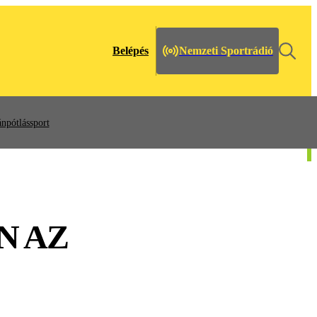
Belépés
Nemzeti Sportrádió
npótlássport
N AZ