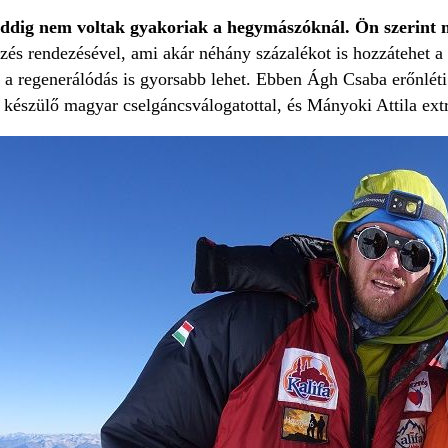
ddig nem voltak gyakoriak a hegymászóknál. Ön szerint m
és rendezésével, ami akár néhány százalékot is hozzátehet a 
l a regenerálódás is gyorsabb lehet. Ebben Ágh Csaba erőnléti
a készülő magyar cselgáncsválogatottal, és Mányoki Attila ext