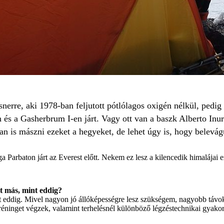
erre, aki 1978-ban feljutott pótlólagos oxigén nélkül, pedig 
és a Gasherbrum I-en járt. Vagy ott van a baszk Alberto Inur
an is mászni ezeket a hegyeket, de lehet úgy is, hogy belevá
ga Parbaton járt az Everest előtt. Nekem ez lesz a kilencedik himalájai
lt más, mint eddig?
eddig. Mivel nagyon jó állóképességre lesz szükségem, nagyobb távokat
ttréninget végzek, valamint terhelésnél különböző légzéstechnikai gyako