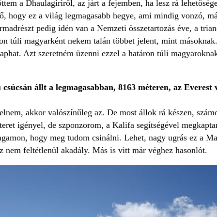
öttem a Dhaulagiriről, az járt a fejemben, ha lesz rá lehető
lső, hogy ez a világ legmagasabb hegye, ami mindig vonzó, m
adrészt pedig idén van a Nemzeti összetartozás éve, a trian
on túli magyarként nekem talán többet jelent, mint másoknak.
kaphat. Azt szeretném üzenni ezzel a határon túli magyaroknak,
csúcsán állt a legmagasabban, 8163 méteren, az Everest v
lelnem, akkor valószínűleg az. De most állok rá készen, szám
tteret igényel, de szponzorom, a Kalifa segítségével megkapta
gamon, hogy meg tudom csinálni. Lehet, nagy ugrás ez a Ma
 nem feltétlenül akadály. Más is vitt már véghez hasonlót.