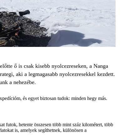
előtte ő is csak kisebb nyolcezreseken, a Nanga
rategi, aki a legmagasabb nyolcezresekkel kezdett.
gunk a nehezébe.
 expedícióm, és egyet biztosan tudok: minden hegy más.
 futok, hetente összesen több mint száz kilométert, több
rlatokat is, amelyek segíthetnek, különösen a