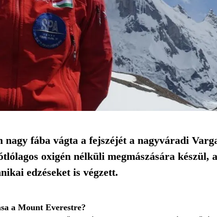
 nagy fába vágta a fejszéjét a nagyváradi Varg
tlólagos oxigén nélküli megmászására készül, am
nikai edzéseket is végzett.
tása a Mount Everestre?