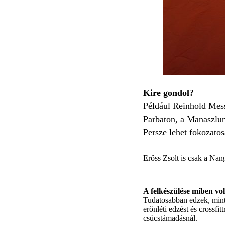
Kire gondol?
Például Reinhold Messn
Parbaton, a Manaszlun 
Persze lehet fokozatos
Erőss Zsolt is csak a Nan
A felkészülése miben vo
Tudatosabban edzek, mint 
erőnléti edzést és crossfi
csúcstámadásnál.