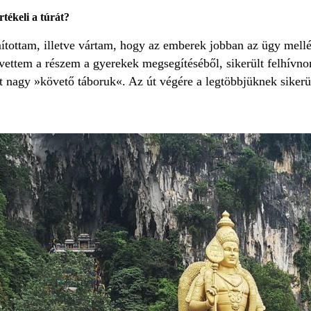
tékeli a túrát?
ottam, illetve vártam, hogy az emberek jobban az ügy mellé 
kivettem a részem a gyerekek megsegítéséből, sikerült felhívn
t nagy »követő táboruk«. Az út végére a legtöbbjüknek sikerül