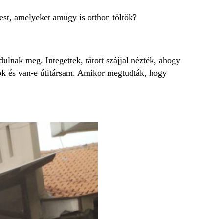
st, amelyeket amúgy is otthon töltök?
ulnak meg. Integettek, tátott szájjal nézték, ahogy
ok és van-e útitársam. Amikor megtudták, hogy