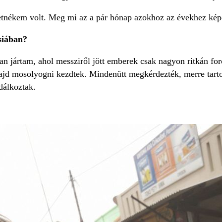
nékem volt. Meg mi az a pár hónap azokhoz az évekhez képe
siában?
n jártam, ahol messziről jött emberek csak nagyon ritkán ford
ajd mosolyogni kezdtek. Mindenütt megkérdezték, merre tart
dálkoztak.