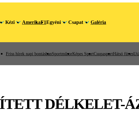
Kézi
Amerika
F1
Egyéni
Csapat
Galéria
Friss hírek napi bontásban
Sportműsor
Képes Sport
Csupasport
Hátsó füves
Utá
ÍTETT DÉLKELET-Á