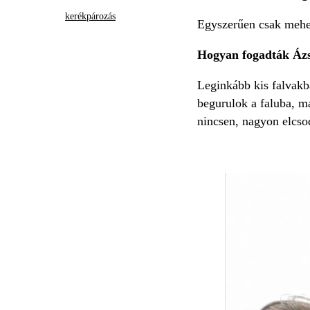
kerékpározás
Egyszerűen csak mehet
Hogyan fogadták Áz
Leginkább kis falvakba
begurulok a faluba, m
nincsen, nagyon elcso