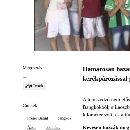
Megosztás
Hamarosan hazaté
kerékpározással 
0
Tetszik
A teniszedző nem elősz
Címkék
Bangkokból, s Laoszb
kilométer volt, és a 
Preier Bálint
bangkok
Kevesen hozzák meg az
Ázsia
adomány