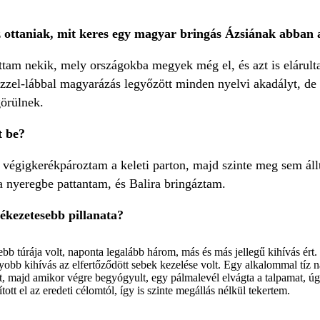
 ottaniak, mit keres egy magyar bringás Ázsiának abban 
 nekik, mely országokba megyek még el, és azt is elárulta
ézzel-lábbal magyarázás legyőzött minden nyelvi akadályt, de
örülnek.
t be?
végigkerékpároztam a keleti parton, majd szinte meg sem ál
a nyeregbe pattantam, és Balira bringáztam.
lékezetesebb pillanata?
b túrája volt, naponta legalább három, más és más jellegű kihívás ér
obb kihívás az elfertőződött sebek kezelése volt. Egy alkalommal tíz na
, majd amikor végre begyógyult, egy pálmalevél elvágta a talpamat, úg
ott el az eredeti célomtól, így is szinte megállás nélkül tekertem.