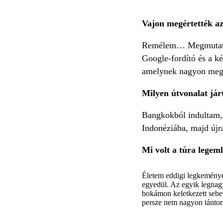
Vajon megértették az
Remélem… Megmutattam
Google-fordító és a k
amelynek nagyon meg
Milyen útvonalat jár
Bangkokból indultam, 
Indonéziába, majd újr
Mi volt a túra legem
Életem eddigi legkeményeb
egyedül. Az egyik legnagy
bokámon keletkezett sebet
persze nem nagyon tántorít