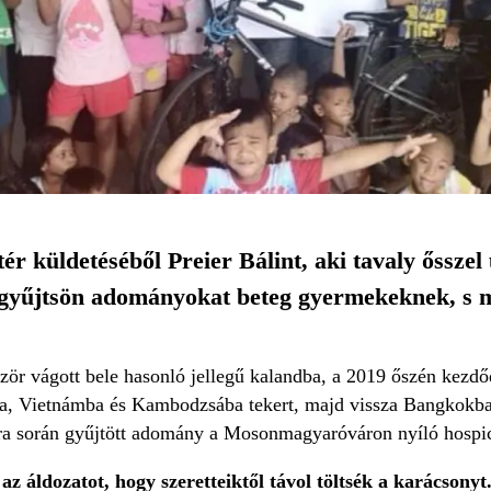
r küldetéséből Preier Bálint, aki tavaly ősszel
gyűjtsön adományokat beteg gyermekeknek, s mi
ör vágott bele hasonló jellegű kalandba, a 2019 őszén kezdőd
a, Vietnámba és Kambodzsába tekert, majd vissza Bangkokba.
túra során gyűjtött adomány a Mosonmagyaróváron nyíló hospic
 áldozatot, hogy szeretteiktől távol töltsék a karácsonyt