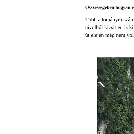
Összességében hogyan ér
Több adományra számít
távolból kicsit én is 
út elején még nem vol