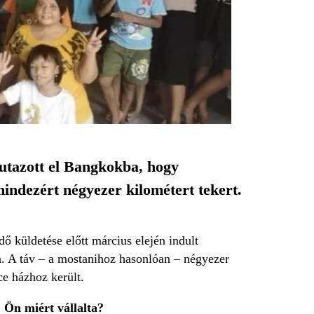
 utazott el Bangkokba, hogy
ndezért négyezer kilométert tekert.
ő küldetése előtt március elején indult
 A táv – a mostanihoz hasonlóan – négyezer
e házhoz került.
. Ön miért vállalta?