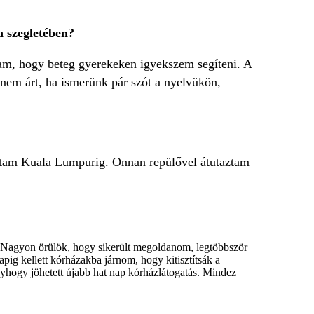
a szegletében?
m, hogy beteg gyerekeken igyekszem segíteni. A
 nem árt, ha ismerünk pár szót a nyelvükön,
ltam Kuala Lumpurig. Onnan repülővel átutaztam
t. Nagyon örülök, hogy sikerült megoldanom, legtöbbször
pig kellett kórházakba járnom, hogy kitisztítsák a
yhogy jöhetett újabb hat nap kórházlátogatás. Mindez