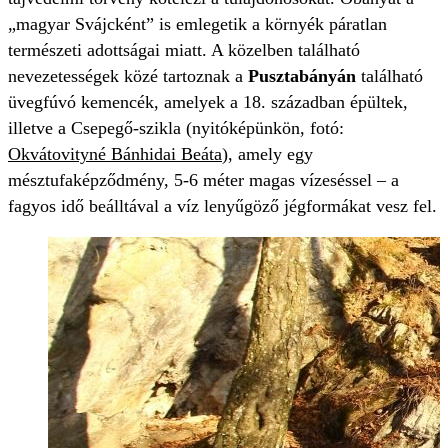
„magyar Svájcként” is emlegetik a környék páratlan
természeti adottságai miatt. A közelben található
nevezetességek közé tartoznak a
Pusztabányán
található
üvegfúvó kemencék, amelyek a 18. században épültek,
illetve a Csepegő-szikla (nyitóképünkön, fotó:
Okvátovityné Bánhidai Beáta
), amely egy
mésztufaképződmény, 5-6 méter magas vízeséssel – a
fagyos idő beálltával a víz lenyűgöző jégformákat vesz fel.