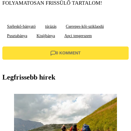
FOLYAMATOSAN FRISSÜLŐ TARTALOM!
Széleskő-bányató
túrázás
Cserepes-kői-sziklaodú
Pusztabánya
Kisújbánya
Apci tengerszem
0 KOMMENT
Legfrissebb hírek