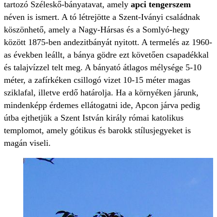
tartozó Széleskő-bányatavat, amely
apci tengerszem
néven is ismert. A tó létrejötte a Szent-Iványi családnak
köszönhető, amely a Nagy-Hársas és a Somlyó-hegy
között 1875-ben andezitbányát nyitott. A termelés az 1960-
as években leállt, a bánya gödre ezt követően csapadékkal
és talajvízzel telt meg. A bányató átlagos mélysége 5-10
méter, a zafírkéken csillogó vizet 10-15 méter magas
sziklafal, illetve erdő határolja. Ha a környéken járunk,
mindenképp érdemes ellátogatni ide, Apcon járva pedig
útba ejthetjük a Szent István király római katolikus
templomot, amely gótikus és barokk stílusjegyeket is
magán viseli.