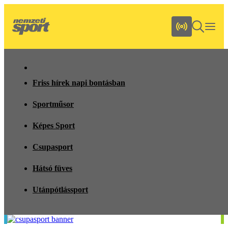
Friss hírek napi bontásban
Sportműsor
Képes Sport
Csupasport
Hátsó füves
Utánpótlássport