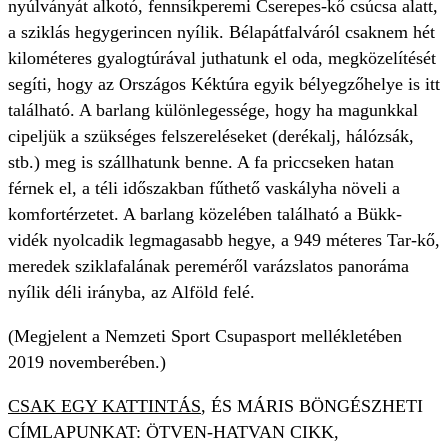
nyúlványát alkotó, fennsíkperemi Cserepes-kő csúcsa alatt,
a sziklás hegygerincen nyílik. Bélapátfalváról csaknem hét
kilométeres gyalogtúrával juthatunk el oda, megközelítését
segíti, hogy az Országos Kéktúra egyik bélyegzőhelye is itt
található. A barlang különlegessége, hogy ha magunkkal
cipeljük a szükséges felszereléseket (derékalj, hálózsák,
stb.) meg is szállhatunk benne. A fa priccseken hatan
férnek el, a téli időszakban fűthető vaskályha növeli a
komfortérzetet. A barlang közelében található a Bükk-
vidék nyolcadik legmagasabb hegye, a 949 méteres Tar-kő,
meredek sziklafalának pereméről varázslatos panoráma
nyílik déli irányba, az Alföld felé.
(Megjelent a Nemzeti Sport Csupasport mellékletében
2019 novemberében.)
CSAK EGY KATTINTÁS
, ÉS MÁRIS BÖNGÉSZHETI
CÍMLAPUNKAT: ÖTVEN-HATVAN CIKK,