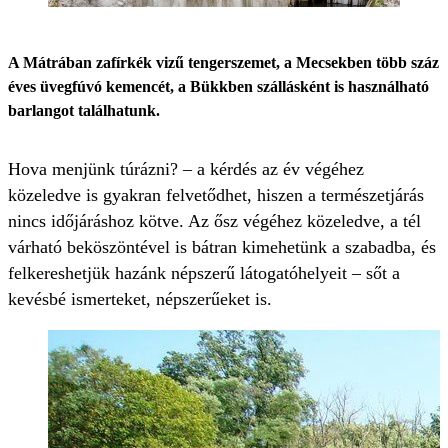
A Mátrában zafírkék vizű tengerszemet, a Mecsekben több száz
éves üvegfúvó kemencét, a Bükkben szállásként is használható
barlangot találhatunk.
Hova menjünk túrázni? – a kérdés az év végéhez
közeledve is gyakran felvetődhet, hiszen a természetjárás
nincs időjáráshoz kötve. Az ősz végéhez közeledve, a tél
várható beköszöntével is bátran kimehetünk a szabadba, és
felkereshetjük hazánk népszerű látogatóhelyeit – sőt a
kevésbé ismerteket, népszerűeket is.