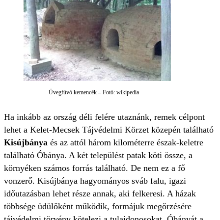
Üvegfúvó kemencék – Fotó: wikipedia
Ha inkább az ország déli felére utaznánk, remek célpont
lehet a Kelet-Mecsek Tájvédelmi Körzet közepén található
Kisújbánya
és az attól három kilométerre észak-keletre
található Óbánya. A két települést patak köti össze, a
környéken számos forrás található. De nem ez a fő
vonzerő. Kisújbánya hagyományos sváb falu, igazi
időutazásban lehet része annak, aki felkeresi. A házak
többsége üdülőként működik, formájuk megőrzésére
tájvédelmi törvény kötelezi a tulajdonosokat. Óbányát a