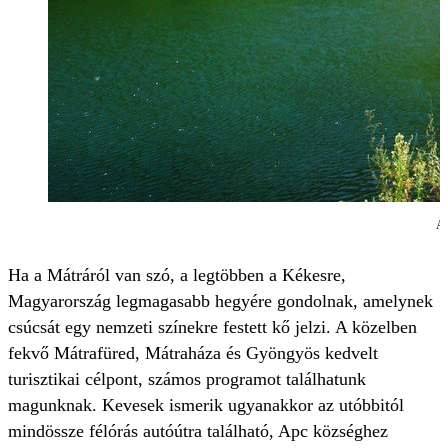
Ap
Ha a Mátráról van szó, a legtöbben a Kékesre,
Magyarország legmagasabb hegyére gondolnak, amelynek
csúcsát egy nemzeti színekre festett kő jelzi. A közelben
fekvő Mátrafüred, Mátraháza és Gyöngyös kedvelt
turisztikai célpont, számos programot találhatunk
magunknak. Kevesek ismerik ugyanakkor az utóbbitól
mindössze félórás autóútra található, Apc községhez