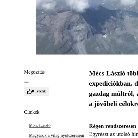
Megosztás
Mécs László több
expedíciókban, d
0
Tetszik
gazdag múltról, 
a jövőbeli célokr
Címkék
Régen rendszeresen 
Mécs László
Egyrészt az utolsó hi
Magyarok a világ nyolczeresein