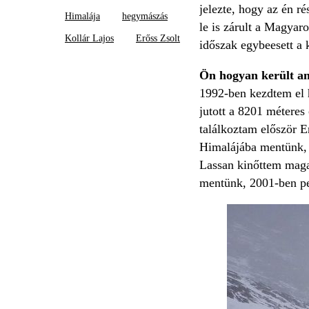
jelezte, hogy az én r
Himalája
hegymászás
le is zárult a Magyar
Kollár Lajos
Erőss Zsolt
időszak egybeesett a 
Ön hogyan került an
1992-ben kezdtem el h
jutott a 8201 métere
találkoztam először E
Himalájába mentünk, 
Lassan kinőttem magam
mentünk, 2001-ben pe