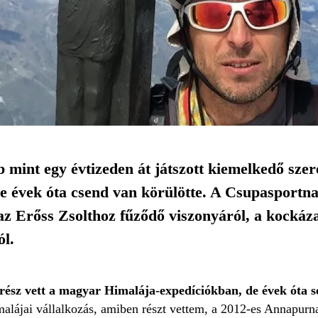
 mint egy évtizeden át játszott kiemelkedő sze
e évek óta csend van körülötte. A Csupasportna
az Erőss Zsolthoz fűződő viszonyáról, a kockázat
ól.
rész vett a magyar Himalája-expedíciókban, de évek óta 
malájai vállalkozás, amiben részt vettem, a 2012-es Annapurn