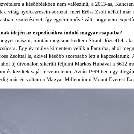
észvételem a későbbiekben nem valószínű, a 2013-as, Kancsen
ok a világ nyolcezresein-sorozat, mert Erőss Zsolt nélkül már
kisfiam születésével, így egyértelművé vált, hogy nem exped
nak idején az expedíciókra induló magyar csapatba?
egyet mászni, miután megismerkedtem Straub Józseffel, aki r
s csúcsra. Egy év múlva kimentem velük a Pamírba, ahol megm
rőss Zsolttal is, akivel később szorosabb lett a kapcsolatunk.
ahol új útvonalon sikerült feljutni Markos Hubával a 6612 m
 és kezdtek saját terveim lenni. Aztán 1999-ben egy illegáli
dig már én voltam a Magyar Millenniumi Mount Everest Expe