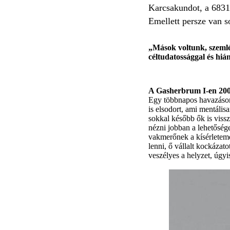
Karcsakundot, a 683
Emellett persze van 
„Mások voltunk, szemlé
céltudatossággal és hián
A Gasherbrum I-en 2007-
Egy többnapos havazáson
is elsodort, ami mentális
sokkal később ők is vissz
nézni jobban a lehetőség
vakmerőnek a kísérletemet
lenni, ő vállalt kockáza
veszélyes a helyzet, úgyi