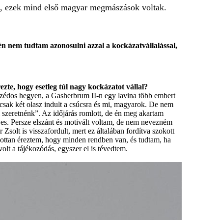
, ezek mind első magyar megmászások voltak.
n nem tudtam azonosulni azzal a kockázatvállalással,
zte, hogy esetleg túl nagy kockázatot vállal?
zédos hegyen, a Gasherbrum II-n egy lavina több embert
n csak két olasz indult a csúcsra és mi, magyarok. De nem
i szeretnénk”. Az időjárás romlott, de én meg akartam
yes. Persze elszánt és motivált voltam, de nem nevezném
Zsolt is visszafordult, mert ez általában fordítva szokott
zottan éreztem, hogy minden rendben van, és tudtam, ha
olt a tájékozódás, egyszer el is tévedtem.