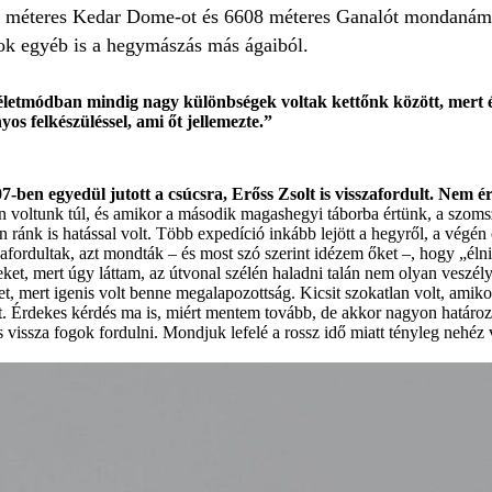
1 méteres Kedar Dome-ot és 6608 méteres Ganalót mondanám
sok egyéb is a hegymászás más ágaiból.
letmódban mindig nagy különbségek voltak kettőnk között, mert é
yos felkészüléssel, ami őt jellemezte.”
ben egyedül jutott a csúcsra, Erőss Zsolt is visszafordult. Nem ére
 voltunk túl, és amikor a második magashegyi táborba értünk, a szoms
an ránk is hatással volt. Több expedíció inkább lejött a hegyről, a végé
afordultak, azt mondták – és most szó szerint idézem őket –, hogy „éln
eket, mert úgy láttam, az útvonal szélén haladni talán nem olyan veszél
, mert igenis volt benne megalapozottság. Kicsit szokatlan volt, amikor 
tot. Érdekes kérdés ma is, miért mentem tovább, de akkor nagyon határo
s vissza fogok fordulni. Mondjuk lefelé a rossz idő miatt tényleg nehéz v