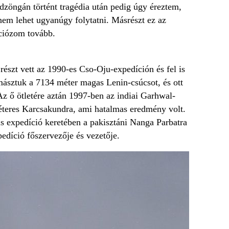
dzöngán történt tragédia után pedig úgy éreztem,
 nem lehet ugyanúgy folytatni. Másrészt ez az
íciózom tovább.
észt vett az 1990-es Cso-Oju-expedíción és fel is
ásztuk a 7134 méter magas Lenin-csúcsot, és ott
 Az ő ötletére aztán 1997-ben az indiai Garhwal-
éteres Karcsakundra, ami hatalmas eredmény volt.
s expedíció keretében a pakisztáni Nanga Parbatra
díció főszervezője és vezetője.