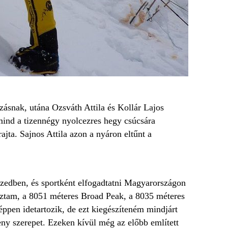
zásnak, utána Ozsváth Attila és Kollár Lajos
mind a tizennégy nyolcezres hegy csúcsára
ta. Sajnos Attila azon a nyáron eltűnt a
tizedben, és sportként elfogadtatni Magyarországon
sztam, a 8051 méteres Broad Peak, a 8035 méteres
pen idetartozik, de ezt kiegészíteném mindjárt
ny szerepet. Ezeken kívül még az előbb említett