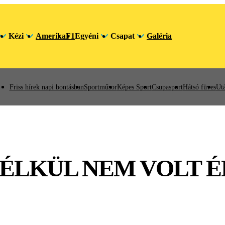
Kézi
Amerika
F1
Egyéni
Csapat
Galéria
Friss hírek napi bontásban
Sportműsor
Képes Sport
Csupasport
Hátsó füves
Utá
NÉLKÜL NEM VOLT 