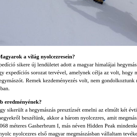
Magyarok a világ nyolcezresein?
edíció sikere új lendületet adott a magyar himalájai hegymás
y expedíciós sorozat tervével, amelynek célja az volt, hogy 
hegymászót. Remek kezdeményezés volt, nem gondolkoztunk raj
mban.
obb eredményének?
gy sikerült a hegymászás presztízsét emelni az elmúlt két év
 hegyekről beszélünk, akkor a három nyolcezres, amit megmá
8068 méteres Gasherbrum I, más néven Hidden Peak mindenkép
 nyolc nyolcezres első magyar megmászásban vállaltam tevéke