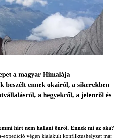
repet a magyar Himalája-
k beszélt ennek okairól, a sikerekben
vállalásról, a hegyekről, a jelenről és
semmi hírt nem hallani önről. Ennek mi az oka?
a-expedíció végén kialakult konfliktushelyzet már