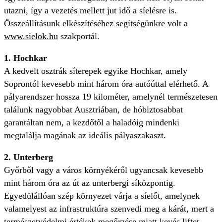
utazni, így a vezetés mellett jut idő a síelésre is.
Összeállításunk elkészítéséhez segítségünkre volt a
www.sielok.hu
szakportál.
1. Hochkar
A kedvelt osztrák síterepek egyike Hochkar, amely
Soprontól kevesebb mint három óra autóúttal elérhető. A
pályarendszer hossza 19 kilométer, amelynél természetesen
találunk nagyobbat Ausztriában, de hóbiztosabbat
garantáltan nem, a kezdőtől a haladóig mindenki
megtalálja magának az ideális pályaszakaszt.
2. Unterberg
Győrből vagy a város környékéről ugyancsak kevesebb
mint három óra az út az unterbergi síközpontig.
Egyedülállóan szép környezet várja a síelőt, amelynek
valamelyest az infrastruktúra szenvedi meg a kárát, mert a
természetvédelmi értékek megőrzése miatt kevés liftet