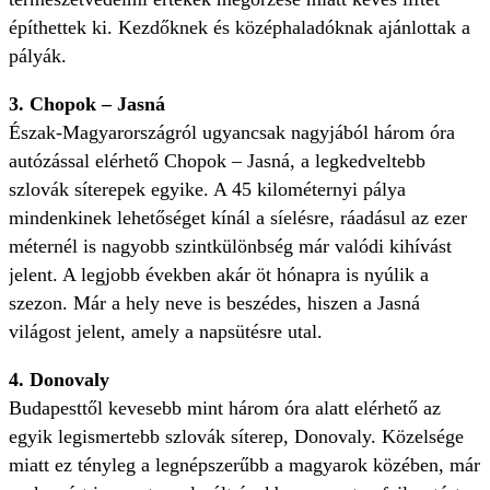
építhettek ki. Kezdőknek és középhaladóknak ajánlottak a
pályák.
3. Chopok – Jasná
Észak-Magyarországról ugyancsak nagyjából három óra
autózással elérhető Chopok – Jasná, a legkedveltebb
szlovák síterepek egyike. A 45 kilométernyi pálya
mindenkinek lehetőséget kínál a síelésre, ráadásul az ezer
méternél is nagyobb szintkülönbség már valódi kihívást
jelent. A legjobb években akár öt hónapra is nyúlik a
szezon. Már a hely neve is beszédes, hiszen a Jasná
világost jelent, amely a napsütésre utal.
4. Donovaly
Budapesttől kevesebb mint három óra alatt elérhető az
egyik legismertebb szlovák síterep, Donovaly. Közelsége
miatt ez tényleg a legnépszerűbb a magyarok közében, már