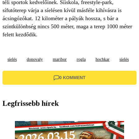
téli sportok kedvelőinek. Síiskola, freestyle-park,
sífutóterep várja a síelésen kívül másféle kihívásra is
ácsingózókat. 12 kilométer a pályák hossza, s bár a
szintkülönbség nincs 500 méter, maga a terep 1000 méter
felett kezdődik.
síelés
donovaly
maribor
rogla
hochkar
síelés
0 KOMMENT
Legfrissebb hírek