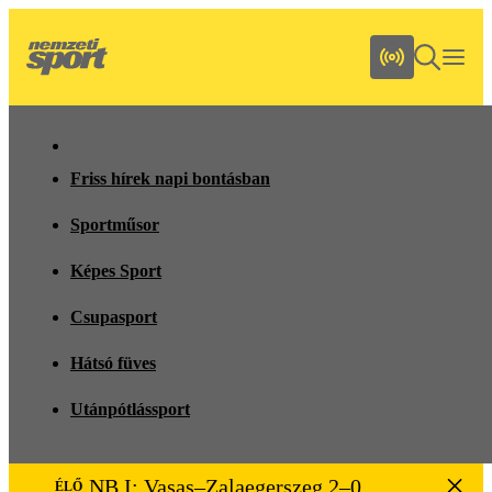
Friss hírek napi bontásban
Sportműsor
Képes Sport
Csupasport
Hátsó füves
Utánpótlássport
NB I: Vasas–Zalaegerszeg 2–0
ÉLŐ