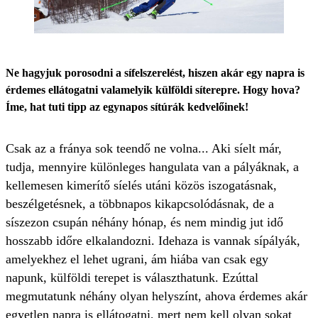
Ne hagyjuk porosodni a sífelszerelést, hiszen akár egy napra is
érdemes ellátogatni valamelyik külföldi síterepre. Hogy hova?
Íme, hat tuti tipp az egynapos sítúrák kedvelőinek!
Csak az a fránya sok teendő ne volna... Aki síelt már,
tudja, mennyire különleges hangulata van a pályáknak, a
kellemesen kimerítő síelés utáni közös iszogatásnak,
beszélgetésnek, a többnapos kikapcsolódásnak, de a
síszezon csupán néhány hónap, és nem mindig jut idő
hosszabb időre elkalandozni. Idehaza is vannak sípályák,
amelyekhez el lehet ugrani, ám hiába van csak egy
napunk, külföldi terepet is választhatunk. Ezúttal
megmutatunk néhány olyan helyszínt, ahova érdemes akár
egyetlen napra is ellátogatni, mert nem kell olyan sokat