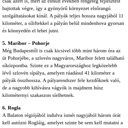
csak azért is, mert az elmúlt években rengeteg fejlesztést
hajtottak végre, így a gyönyörű környezet elsőrangú
szolgáltatásokat kínál. A pályák teljes hossza nagyjából 11
kilométer, a síliftekkel a pályán belül mindenhova gyorsan
és könnyedén el lehet jutni.
5. Maribor – Pohorje
Még Budapesttől is csak kicsivel több mint három óra az
út Pohorjébe, a szlovén nagyváros, Maribor felett található
síközpontba. Szinte ez a Magyarországhoz legközelebb
lévő szlovén sípálya, amelyen ráadásul 41 kilométer a
pályák összhossza. A pályarendszer fele kezdőknek való,
de a nagyobb kihívásra vágyók is majdnem húsz
kilométernyi szakaszon síelhetnek.
6. Rogla
A Balaton régiójából indulva ismét nagyjából három órát
kell autózni Rogláig, amelyet szinte be sem kell mutatni a