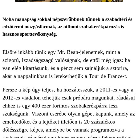
Noha manapság sokkal népszerűbbnek tűnnek a szabadtéri és
edzőtermi mozgásformák, az otthoni szobakerékpározás is
hasznos sporttevékenység.
Elsőre inkább tűnik egy Mr. Bean-jelenetnek, mint a
szigorú, izzadságszagú valóságnak, de ettől még igaz: ha
van elég kitartásunk, és a pénzt sem sajnáljuk a sztorira,
akár a nappalinkban is letekerhetjük a Tour de France-t.
Persze a kép úgy teljes, ha hozzátesszük, a 2011-es vagy a
2012-es viadalon tehetjük csak próbára magunkat, ráadásul
ehhez is egy 400 ezer forintos szobakerékpárra lesz
szükségünk. Viszont cserébe olyan gépet kapunk, amely az
emelkedőket és a lejtőket illetően is 20 százalékos
dőlésszögre képes, amelybe be vannak programozva a
szakaszok, ráadásul egy hiper-szuper, sárga-fekete-szürke