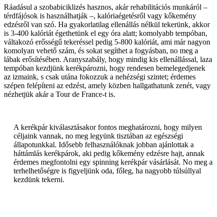
Ráadásul a szobabiciklizés hasznos, akár rehabilitációs munkáról –
térdfájósok is használhatják –, kalóriaégetésről vagy kőkemény
edzésről van szó. Ha gyakorlatilag ellenállás nélkül tekerünk, akkor
is 3-400 kalóriát égethetünk el egy óra alatt; komolyabb tempóban,
váltakozó erősségű tekeréssel pedig 5-800 kalóriát, ami már nagyon
komolyan vehető szám, és sokat segíthet a fogyásban, no meg a
lábak erősítésében. Aranyszabály, hogy mindig kis ellenállással, laza
tempóban kezdjünk kerékpározni, hogy rendesen bemelegedjenek
az izmaink, s csak utána fokozzuk a nehézségi szintet; érdemes
szépen felépíteni az edzést, amely közben hallgathatunk zenét, vagy
nézhetjük akár a Tour de France-t is.
A kerékpár kiválasztásakor fontos meghatározni, hogy milyen
céljaink vannak, no meg legyünk tisztában az egészségi
állapotunkkal. Idősebb felhasználóknak jobban ajánlottak a
háttámlás kerékpárok, aki pedig kőkemény edzésre hajt, annak
érdemes megfontolni egy spinning kerékpár vásárlását. No meg a
terhelhetőségre is figyeljünk oda, főleg, ha nagyobb túlsúllyal
kezdünk tekerni.