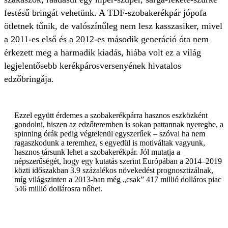
festésű bringát vehetünk. A TDF-szobakerékpár jópofa
ötletnek tűnik, de valószínűleg nem lesz kasszasiker, mivel
a 2011-es első és a 2012-es második generáció óta nem
érkezett meg a harmadik kiadás, hiába volt ez a világ
legjelentősebb kerékpárosversenyének hivatalos
edzőbringája.
Ezzel együtt érdemes a szobakerékpárra hasznos eszközként
gondolni, hiszen az edzőteremben is sokan pattannak nyeregbe, a
spinning órák pedig végtelenül egyszerűek – szóval ha nem
ragaszkodunk a teremhez, s egyedül is motiváltak vagyunk,
hasznos társunk lehet a szobakerékpár. Jól mutatja a
népszerűségét, hogy egy kutatás szerint Európában a 2014–2019
közti időszakban 3.9 százalékos növekedést prognosztizálnak,
míg világszinten a 2013-ban még „csak” 417 millió dolláros piac
546 millió dollárosra nőhet.