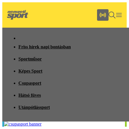
Friss hírek napi bontásban
Sportműsor
Képes Sport
Csupasport
Hátsó füves
Utánpótlássport