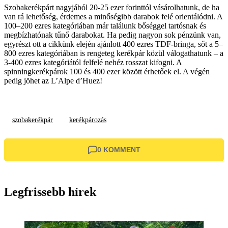
Szobakerékpárt nagyjából 20-25 ezer forinttól vásárolhatunk, de ha
van rá lehetőség, érdemes a minőségibb darabok felé orientálódni. A
100–200 ezres kategóriában már találunk bőséggel tartósnak és
megbízhatónak tűnő darabokat. Ha pedig nagyon sok pénzünk van,
egyrészt ott a cikkünk elején ajánlott 400 ezres TDF-bringa, sőt a 5–
800 ezres kategóriában is rengeteg kerékpár közül válogathatunk – a
3-400 ezres kategóriától felfelé nehéz rosszat kifogni. A
spinningkerékpárok 100 és 400 ezer között érhetőek el. A végén
pedig jöhet az L’Alpe d’Huez!
szobakerékpár
kerékpározás
0 KOMMENT
Legfrissebb hírek