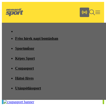
Friss hírek napi bontásban
Sportműsor
Képes Sport
Csupasport
Hátsó füves
Utánpótlássport