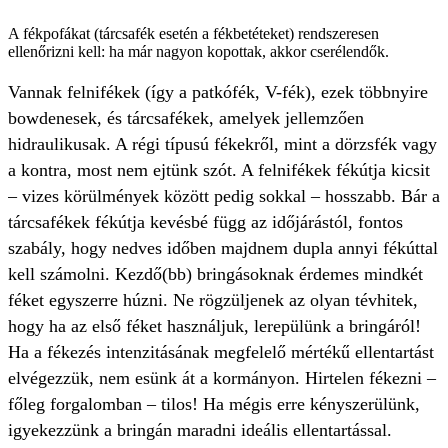
A fékpofákat (tárcsafék esetén a fékbetéteket) rendszeresen
ellenőrizni kell: ha már nagyon kopottak, akkor cserélendők.
Vannak felnifékek (így a patkófék, V-fék), ezek többnyire
bowdenesek, és tárcsafékek, amelyek jellemzően
hidraulikusak. A régi típusú fékekről, mint a dörzsfék vagy
a kontra, most nem ejtünk szót. A felnifékek fékútja kicsit
– vizes körülmények között pedig sokkal – hosszabb. Bár a
tárcsafékek fékútja kevésbé függ az időjárástól, fontos
szabály, hogy nedves időben majdnem dupla annyi fékúttal
kell számolni. Kezdő(bb) bringásoknak érdemes mindkét
féket egyszerre húzni. Ne rögzüljenek az olyan tévhitek,
hogy ha az első féket használjuk, lerepülünk a bringáról!
Ha a fékezés intenzitásának megfelelő mértékű ellentartást
elvégezzük, nem esünk át a kormányon. Hirtelen fékezni –
főleg forgalomban – tilos! Ha mégis erre kényszerülünk,
igyekezzünk a bringán maradni ideális ellentartással.