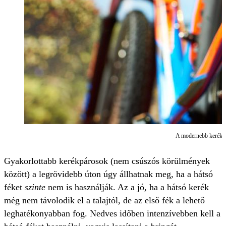
A modernebb kerékpár
Gyakorlottabb kerékpárosok (nem csúszós körülmények
között) a legrövidebb úton úgy állhatnak meg, ha a hátsó
féket
szinte
nem is használják. Az a jó, ha a hátsó kerék
még nem távolodik el a talajtól, de az első fék a lehető
leghatékonyabban fog. Nedves időben intenzívebben kell a