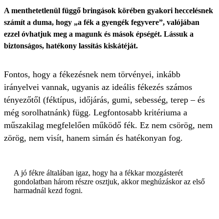
A menthetetlenül függő bringások körében gyakori heccelésnek
számít a duma, hogy „a fék a gyengék fegyvere”, valójában
ezzel óvhatjuk meg a magunk és mások épségét. Lássuk a
biztonságos, hatékony lassítás kiskátéját.
Fontos, hogy a fékezésnek nem törvényei, inkább
irányelvei vannak, ugyanis az ideális fékezés számos
tényezőtől (féktípus, időjárás, gumi, sebesség, terep – és
még sorolhatnánk) függ. Legfontosabb kritériuma a
műszakilag megfelelően működő fék. Ez nem csörög, nem
zörög, nem visít, hanem simán és hatékonyan fog.
A jó fékre általában igaz, hogy ha a fékkar mozgásterét
gondolatban három részre osztjuk, akkor meghúzáskor az első
harmadnál kezd fogni.