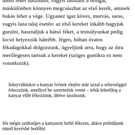
hátsó féket használni, vagyis lassítani a bringát,
máskülönben könnyen megcsúszhat az első kerék, aminek
bukás lehet a vége. Ugyanez igaz köves, murvás, saras,
vagyis laza talaj esetén: az első kereket inkább hagyjuk
gurulni, használjuk a hátsó féket, a testsúlyunkat pedig
kicsit helyezzük hátrébb. Jégen, hóban óvatos
fékadagokkal dolgozzunk, ügyeljünk arra, hogy az útra
merőlegesen tartsuk a kereket (szöges gumikra ez nem
vonatkozik).
Irányváltáskor a kanyar ívének elejére már azzal a sebességgel
érkezzünk, amellyel be szeretnénk venni – tehát lehetőleg a
kanyar előtt fékezzünk, illetve lassítsunk.
Ha mégis szükséges a kanyaron belül fékezni, akkor próbáljunk
minél kevésbé bedőlni.