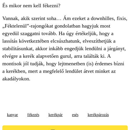
És mikor nem kell fékezni?
Vannak, akik szerint soha… Ám ezeket a downhilles, fixis,
„Féktelenül”-rajongókat gondolatban hagyjuk most
egyedül szaggatni tovább. Ha úgy értékeljük, hogy a
lassítás következtében elcsúszhatunk, elveszíthetjük a
stabilitásunkat, akkor inkább engedjük lendülni a járgányt,
elvégre a kerék alapvetően gurul, arra találták ki. A
montisok jól tudják, hogy lejtmenetben (is) érdemes bízni
a kerékben, mert a megfelelő lendület átvet minket az
akadályokon.
kanyar
fékezés
kerékpár
esés
kerékpározás