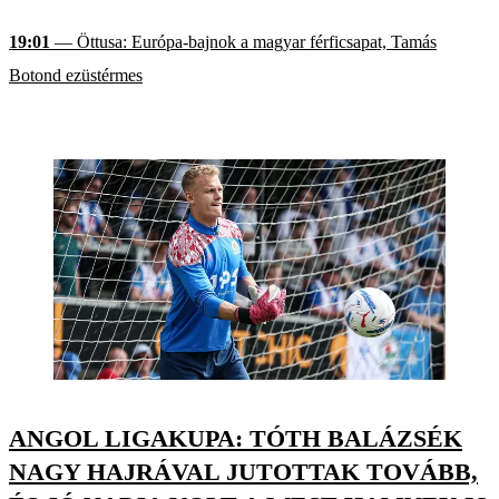
19:01
— Öttusa: Európa-bajnok a magyar férficsapat, Tamás
Botond ezüstérmes
ANGOL LIGAKUPA: TÓTH BALÁZSÉK
NAGY HAJRÁVAL JUTOTTAK TOVÁBB,