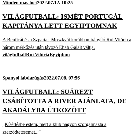
Minden más foci
2022.07.12. 10:25
VILÁGFUTBALL: ISMÉT PORTUGÁL
KAPITÁNYA LETT EGYIPTOMNAK
A Benficát és a Szpartak Moszkvát korábban irányító Rui Vitória a
három mérkőzés után távozó Ehab Galalt váltja.
világfutball
Rui Vitória
Egyiptom
Spanyol labdarúgás
2022.07.08. 07:56
VILÁGFUTBALL: SUÁREZT
CSÁBÍTOTTA A RIVER AJÁNLATA, DE
AKADÁLYBA ÜTKÖZÖTT
„Kísértésbe estem, mert a klub nagyon szorgalmazta a
szerződtetésemet...”