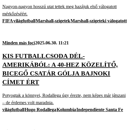
Nagyon-nagyon hosszú utat tettek meg hazájuk első válogatott
mérkőzéséért.
FIFA
világfutball
Marshall-szigetek
Marshall-szigeteki válogatott
Minden más foci
2025.06.30. 11:21
KIS FUTBALLCSODA DÉL-
AMERIKÁBÓL: A 40-HEZ KÖZELÍTŐ,
BICEGŐ CSATÁR GÓLJA BAJNOKI
CÍMET ÉRT
Potyogtak a könnyei, Rodallega úgy érezte, nem képes már játszani
– de érdemes volt maradnia.
világfutball
Hugo Rodallega
Kolumbia
Independiente Santa Fe