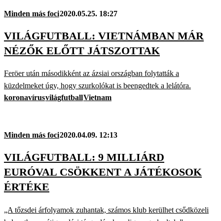
Minden más foci
2020.05.25. 18:27
VILÁGFUTBALL: VIETNÁMBAN MÁR
NÉZŐK ELŐTT JÁTSZOTTAK
Feröer után másodikként az ázsiai országban folytatták a
küzdelmeket úgy, hogy szurkolókat is beengedtek a lelátóra.
koronavírus
világfutball
Vietnam
Minden más foci
2020.04.09. 12:13
VILÁGFUTBALL: 9 MILLIÁRD
EURÓVAL CSÖKKENT A JÁTÉKOSOK
ÉRTÉKE
„A tőzsdei árfolyamok zuhantak, számos klub kerülhet csődközeli