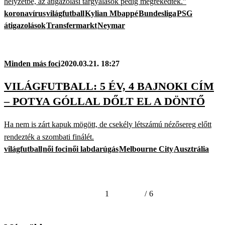
helyzetbe, az átigazolási tárgyalások pedig megrekedtek.”
koronavírus
világfutball
Kylian Mbappé
Bundesliga
PSG
átigazolások
Transfermarkt
Neymar
Minden más foci
2020.03.21. 18:27
VILÁGFUTBALL: 5 ÉV, 4 BAJNOKI CÍM
– POTYA GÓLLAL DŐLT EL A DÖNTŐ
Ha nem is zárt kapuk mögött, de csekély létszámú nézősereg előtt
rendezték a szombati finálét.
világfutball
női foci
női labdarúgás
Melbourne City
Ausztrália
1
/
6