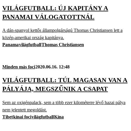
VILÁGFUTBALL: ÚJ KAPITÁNY A
PANAMAI VÁLOGATOTTNÁL
A dán-spanyol kettős állampolgárságú Thomas Christiansen lett a
közép-amerikai ország kapitánya.
Panama
világfutball
Thomas Christiansen
Minden más foci
2020.06.16. 12:48
VILÁGFUTBALL: TÚL MAGASAN VAN A
PÁLYÁJA, MEGSZŰNIK A CSAPAT
Sem az oxigénpalack, sem a több ezer kilométerre lévő hazai pálya
nem jelentett megoldást.
Tibet
kínai foci
világfutball
Kína