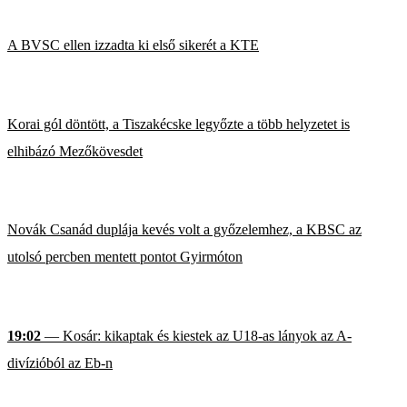
A BVSC ellen izzadta ki első sikerét a KTE
Korai gól döntött, a Tiszakécske legyőzte a több helyzetet is
elhibázó Mezőkövesdet
Novák Csanád duplája kevés volt a győzelemhez, a KBSC az
utolsó percben mentett pontot Gyirmóton
19:02
— Kosár: kikaptak és kiestek az U18-as lányok az A-
divízióból az Eb-n