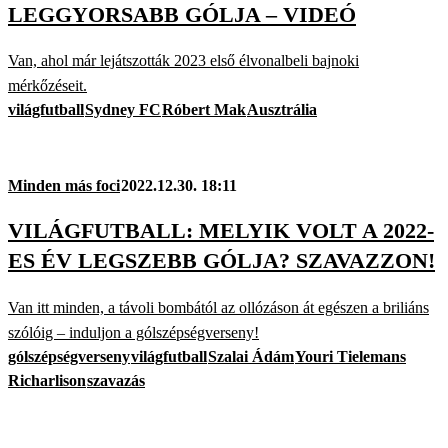
LEGGYORSABB GÓLJA – VIDEÓ
Van, ahol már lejátszották 2023 első élvonalbeli bajnoki
mérkőzéseit.
világfutball
Sydney FC
Róbert Mak
Ausztrália
Minden más foci
2022.12.30. 18:11
VILÁGFUTBALL: MELYIK VOLT A 2022-
ES ÉV LEGSZEBB GÓLJA? SZAVAZZON!
Van itt minden, a távoli bombától az ollózáson át egészen a briliáns
szólóig – induljon a gólszépségverseny!
gólszépségverseny
világfutball
Szalai Ádám
Youri Tielemans
Richarlison
szavazás