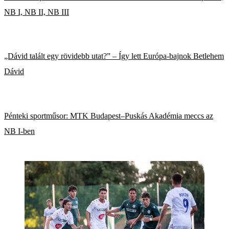
NB I, NB II, NB III
„Dávid talált egy rövidebb utat?” – Így lett Európa-bajnok Betlehem
Dávid
Pénteki sportműsor: MTK Budapest–Puskás Akadémia meccs az
NB I-ben