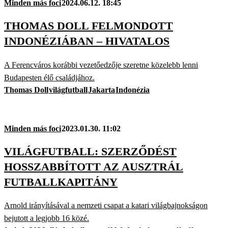
Minden más foci
2024.06.12. 18:45
THOMAS DOLL FELMONDOTT
INDONÉZIÁBAN – HIVATALOS
A Ferencváros korábbi vezetőedzője szeretne közelebb lenni
Budapesten élő családjához.
Thomas Doll
világfutball
Jakarta
Indonézia
Minden más foci
2023.01.30. 11:02
VILÁGFUTBALL: SZERZŐDÉST
HOSSZABBÍTOTT AZ AUSZTRÁL
FUTBALLKAPITÁNY
Arnold irányításával a nemzeti csapat a katari világbajnokságon
bejutott a legjobb 16 közé.