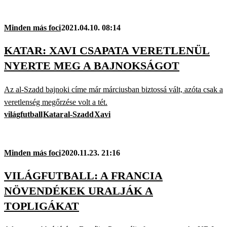
Minden más foci
2021.04.10. 08:14
KATAR: XAVI CSAPATA VERETLENÜL
NYERTE MEG A BAJNOKSÁGOT
Az al-Szadd bajnoki címe már márciusban biztossá vált, azóta csak a
veretlenség megőrzése volt a tét.
világfutball
Katar
al-Szadd
Xavi
Minden más foci
2020.11.23. 21:16
VILÁGFUTBALL: A FRANCIA
NÖVENDÉKEK URALJÁK A
TOPLIGÁKAT