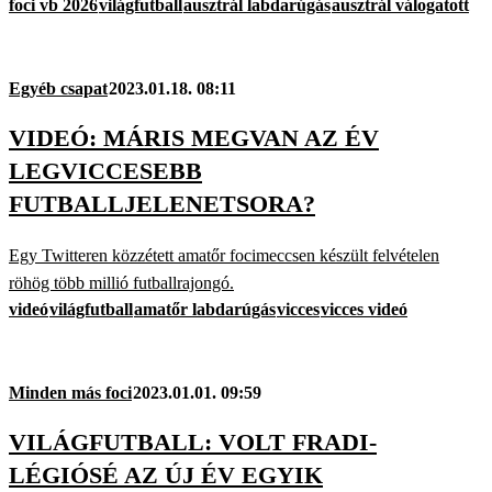
foci vb 2026
világfutball
ausztrál labdarúgás
ausztrál válogatott
Egyéb csapat
2023.01.18. 08:11
VIDEÓ: MÁRIS MEGVAN AZ ÉV
LEGVICCESEBB
FUTBALLJELENETSORA?
Egy Twitteren közzétett amatőr focimeccsen készült felvételen
röhög több millió futballrajongó.
videó
világfutball
amatőr labdarúgás
vicces
vicces videó
Minden más foci
2023.01.01. 09:59
VILÁGFUTBALL: VOLT FRADI-
LÉGIÓSÉ AZ ÚJ ÉV EGYIK