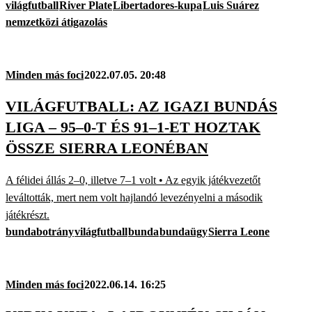
világfutball
River Plate
Libertadores-kupa
Luis Suárez
nemzetközi átigazolás
Minden más foci
2022.07.05. 20:48
VILÁGFUTBALL: AZ IGAZI BUNDÁS
LIGA – 95–0-T ÉS 91–1-ET HOZTAK
ÖSSZE SIERRA LEONÉBAN
A félidei állás 2–0, illetve 7–1 volt • Az egyik játékvezetőt
leváltották, mert nem volt hajlandó levezényelni a második
játékrészt.
bundabotrány
világfutball
bunda
bundaügy
Sierra Leone
Minden más foci
2022.06.14. 16:25