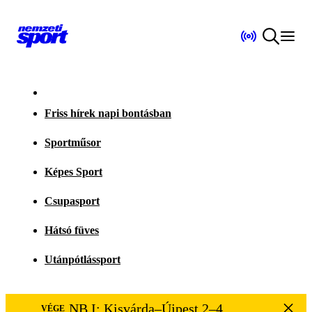
Friss hírek napi bontásban
Sportműsor
Képes Sport
Csupasport
Hátsó füves
Utánpótlássport
NB I: Kisvárda–Újpest 2–4
VÉGE