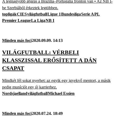
A legnagyobb átjárás a Brazília–Portugália fronton van • Az NB I-
be Szerbiából érkeztek legtöbben.
topligák
CIES
világfutball
Ligue 1
Bundesliga
Serie A
PL
Premier League
La Liga
NB I
Minden más foci
2020.09.09. 14:13
VILÁGFUTBALL: VÉRBELI
KLASSZISSAL ERŐSÍTETT A DÁN
CSAPAT
Mindkét fél sokat nyerhet: az egyik egy igyekvő mentort, a másik
pedig muníciót egy új karrierhez.
Nordsjaelland
világfutball
Michael Essien
Minden más foci
2020.07.24. 18:49