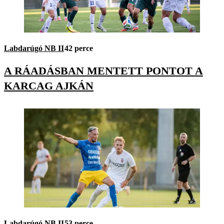
Labdarúgó NB II
42 perce
A RÁADÁSBAN MENTETT PONTOT A
KARCAG AJKÁN
Labdarúgó NB II
53 perce