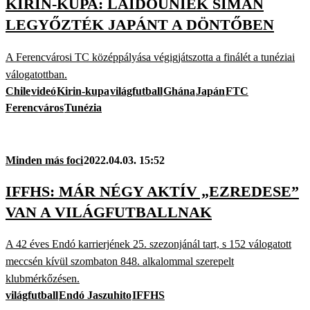
KIRIN-KUPA: LAIDOUNIÉK SIMÁN
LEGYŐZTÉK JAPÁNT A DÖNTŐBEN
A Ferencvárosi TC középpályása végigjátszotta a finálét a tunéziai
válogatottban.
Chile
videó
Kirin-kupa
világfutball
Ghána
Japán
FTC
Ferencváros
Tunézia
Minden más foci
2022.04.03. 15:52
IFFHS: MÁR NÉGY AKTÍV „EZREDESE”
VAN A VILÁGFUTBALLNAK
A 42 éves Endó karrierjének 25. szezonjánál tart, s 152 válogatott
meccsén kívül szombaton 848. alkalommal szerepelt
klubmérkőzésen.
világfutball
Endó Jaszuhito
IFFHS