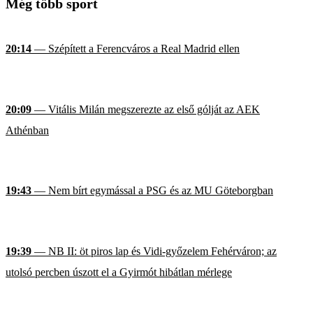
Még több sport
20:14
— Szépített a Ferencváros a Real Madrid ellen
20:09
— Vitális Milán megszerezte az első gólját az AEK
Athénban
19:43
— Nem bírt egymással a PSG és az MU Göteborgban
19:39
— NB II: öt piros lap és Vidi-győzelem Fehérváron; az
utolsó percben úszott el a Gyirmót hibátlan mérlege