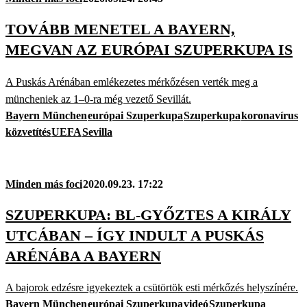
TOVÁBB MENETEL A BAYERN,
MEGVAN AZ EURÓPAI SZUPERKUPA IS
A Puskás Arénában emlékezetes mérkőzésen verték meg a
müncheniek az 1–0-ra még vezető Sevillát.
Bayern München
európai Szuperkupa
Szuperkupa
koronavírus
közvetítés
UEFA
Sevilla
Minden más foci
2020.09.23. 17:22
SZUPERKUPA: BL-GYŐZTES A KIRÁLY
UTCÁBAN – ÍGY INDULT A PUSKÁS
ARÉNÁBA A BAYERN
A bajorok edzésre igyekeztek a csütörtök esti mérkőzés helyszínére.
Bayern München
európai Szuperkupa
videó
Szuperkupa