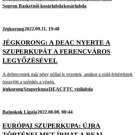
Sopron Basket
női kosárlabda
kosárlabda
Jégkorong
2022.09.11. 19:48
JÉGKORONG: A DEAC NYERTE A
SZUPERKUPÁT A FERENCVÁROS
LEGYŐZÉSÉVEL
A debreceniek már négy góllal is vezettek, amikor a zöld-fehéreknek
összejött a szépítés a végén.
jégkorong
Szuperkupa
DEAC
FTC vízilabda
Bajnokok Ligája
2022.08.08. 08:44
EURÓPAI SZUPERKUPA: ÚJRA
TÖRTÉNELMET ÍRHAT A REAL