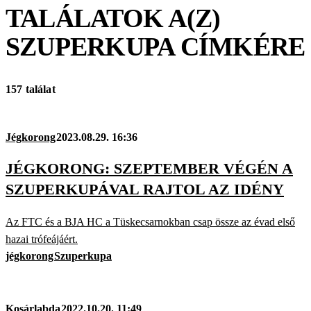
TALÁLATOK A(Z)
SZUPERKUPA
CÍMKÉRE
157 találat
Jégkorong
2023.08.29. 16:36
JÉGKORONG: SZEPTEMBER VÉGÉN A
SZUPERKUPÁVAL RAJTOL AZ IDÉNY
Az FTC és a BJA HC a Tüskecsarnokban csap össze az évad első
hazai trófeájáért.
jégkorong
Szuperkupa
Kosárlabda
2022.10.20. 11:49