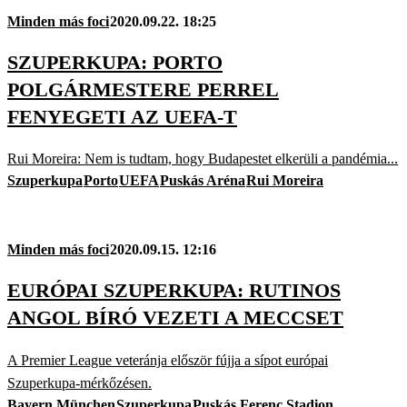
Minden más foci
2020.09.22. 18:25
SZUPERKUPA: PORTO
POLGÁRMESTERE PERREL
FENYEGETI AZ UEFA-T
Rui Moreira: Nem is tudtam, hogy Budapestet elkerüli a pandémia...
Szuperkupa
Porto
UEFA
Puskás Aréna
Rui Moreira
Minden más foci
2020.09.15. 12:16
EURÓPAI SZUPERKUPA: RUTINOS
ANGOL BÍRÓ VEZETI A MECCSET
A Premier League veteránja először fújja a sípot európai
Szuperkupa-mérkőzésen.
Bayern München
Szuperkupa
Puskás Ferenc Stadion