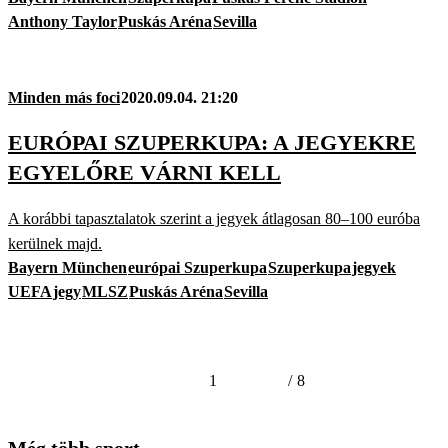
Anthony Taylor
Puskás Aréna
Sevilla
Minden más foci
2020.09.04. 21:20
EURÓPAI SZUPERKUPA: A JEGYEKRE
EGYELŐRE VÁRNI KELL
A korábbi tapasztalatok szerint a jegyek átlagosan 80–100 euróba
kerülnek majd.
Bayern München
európai Szuperkupa
Szuperkupa
jegyek
UEFA
jegy
MLSZ
Puskás Aréna
Sevilla
1
/
8