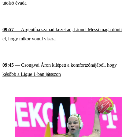
utolsó évada
09:57
— Argentína szabad kezet ad, Lionel Messi maga dönti
el, hogy mikor vonul vissza
09:45
— Csongvai Áron kilépett a komfortzónájából, hogy
később a Ligue 1-ban játsszon