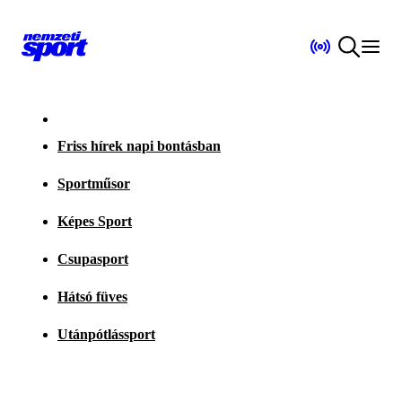
Friss hírek napi bontásban
Sportműsor
Képes Sport
Csupasport
Hátsó füves
Utánpótlássport