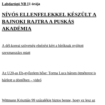
Labdarúgó NB I
1 órája
NÍVÓS ELLENFELEKKEL KÉSZÜLT A
BAJNOKI RAJTRA A PUSKÁS
AKADÉMIA
A dél-koreai szövetség elnézést kért a bíróknak nyújtott
szexmasszázs miatt
Az U20-as Eb-győzelem hőse: Torma Luca három ötméterest is
hárított a döntőben – videó
Wittmann Krisztián 99 százalékig biztos benne, hogy ez lesz az