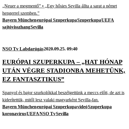
„Neuer a megmentő” • „Egy hősies Sevilla állta a sarat a német
hengerrel szemben.”
Bayern München
európai Szuperkupa
Szuperkupa
UEFA
sajtóvisszhang
Sevilla
NSO Tv Labdarúgás
2020.09.25. 09:40
EURÓPAI SZUPERKUPA – „HAT HÓNAP
UTÁN VÉGRE STADIONBA MEHETÜNK,
EZ FANTASZTIKUS”
Spanyol és bajor szurkolókkal beszélgettünk a meccs előtt, de azt is
kiderítettük, mitől lesz valaki magyarként Sevilla-fan.
Bayern München
európai Szuperkupa
videó
Szuperkupa
koronavírus
UEFA
NSO Tv
Sevilla