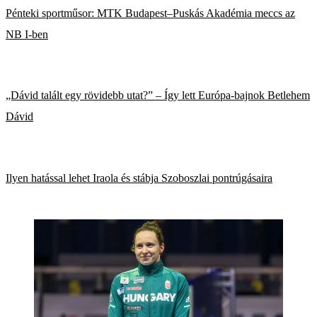
Pénteki sportműsor: MTK Budapest–Puskás Akadémia meccs az
NB I-ben
„Dávid talált egy rövidebb utat?” – Így lett Európa-bajnok Betlehem
Dávid
Ilyen hatással lehet Iraola és stábja Szoboszlai pontrúgásaira