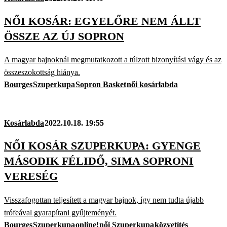
NŐI KOSÁR: EGYELŐRE NEM ÁLLT
ÖSSZE AZ ÚJ SOPRON
A magyar bajnoknál megmutatkozott a túlzott bizonyítási vágy és az
összeszokottság hiánya.
Bourges
Szuperkupa
Sopron Basket
női kosárlabda
Kosárlabda
2022.10.18. 19:55
NŐI KOSÁR SZUPERKUPA: GYENGE
MÁSODIK FÉLIDŐ, SIMA SOPRONI
VERESÉG
Visszafogottan teljesített a magyar bajnok, így nem tudta újabb
trófeával gyarapítani gyűjteményét.
Bourges
Szuperkupa
online!
női Szuperkupa
közvetítés