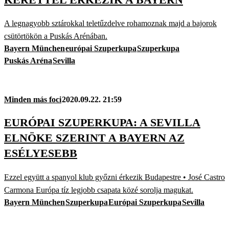
A legnagyobb sztárokkal teletűzdelve rohamoznak majd a bajorok
csütörtökön a Puskás Arénában.
Bayern München
európai Szuperkupa
Szuperkupa
Puskás Aréna
Sevilla
Minden más foci
2020.09.22. 21:59
EURÓPAI SZUPERKUPA: A SEVILLA
ELNÖKE SZERINT A BAYERN AZ
ESÉLYESEBB
Ezzel együtt a spanyol klub győzni érkezik Budapestre • José Castro
Carmona Európa tíz legjobb csapata közé sorolja magukat.
Bayern München
Szuperkupa
Európai Szuperkupa
Sevilla