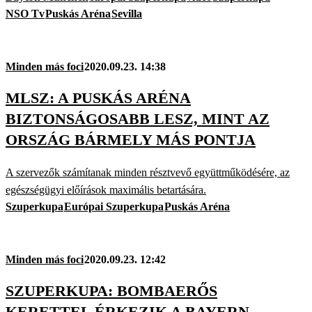
NSO Tv
Puskás Aréna
Sevilla
Minden más foci
2020.09.23. 14:38
MLSZ: A PUSKÁS ARÉNA
BIZTONSÁGOSABB LESZ, MINT AZ
ORSZÁG BÁRMELY MÁS PONTJA
A szervezők számítanak minden résztvevő együttműködésére, az
egészségügyi előírások maximális betartására.
Szuperkupa
Európai Szuperkupa
Puskás Aréna
Minden más foci
2020.09.23. 12:42
SZUPERKUPA: BOMBAERŐS
KERETTEL ÉRKEZIK A BAYERN