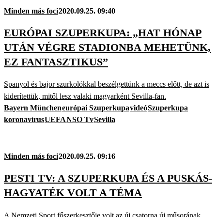
Minden más foci
2020.09.25. 09:40
EURÓPAI SZUPERKUPA: „HAT HÓNAP
UTÁN VÉGRE STADIONBA MEHETÜNK,
EZ FANTASZTIKUS”
Spanyol és bajor szurkolókkal beszélgettünk a meccs előtt, de azt is
kiderítettük, mitől lesz valaki magyarként Sevilla-fan.
Bayern München
európai Szuperkupa
videó
Szuperkupa
koronavírus
UEFA
NSO Tv
Sevilla
Minden más foci
2020.09.25. 09:16
PESTI TV: A SZUPERKUPA ÉS A PUSKÁS-
HAGYATÉK VOLT A TÉMA
A Nemzeti Sport főszerkesztője volt az új csatorna új műsorának