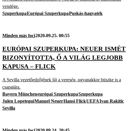
vendége.
Szuperkupa
Európai Szuperkupa
Puskás-hagyaték
Minden más foci
2020.09.25. 00:55
EURÓPAI SZUPERKUPA: NEUER ISMÉT
BIZONYÍTOTTA, Ő A VILÁG LEGJOBB
KAPUSA – FLICK
A Sevilla vezetőedzőjének fáj a vereség, ugyanakkor büszke is a
csapatára.
Bayern München
európai Szuperkupa
Szuperkupa
Julen Lopetegui
Manuel Neuer
Hansi Flick
UEFA
Ivan Rakitic
Sevilla
Minden más foci
2020.09.24. 20:45