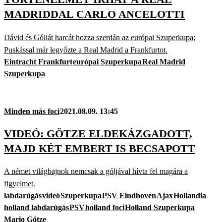
MADRIDDAL CARLO ANCELOTTI
Dávid és Góliát harcát hozza szerdán az európai Szuperkupa;
Puskással már legyőzte a Real Madrid a Frankfurtot.
Eintracht Frankfurt
európai Szuperkupa
Real Madrid
Szuperkupa
Minden más foci
2021.08.09. 13:45
VIDEÓ: GÖTZE ELDEKÁZGADOTT,
MAJD KÉT EMBERT IS BECSAPOTT
A német világbajnok nemcsak a góljával hívta fel magára a
figyelmet.
labdarúgás
videó
Szuperkupa
PSV Eindhoven
Ajax
Hollandia
holland labdarúgás
PSV
holland foci
Holland Szuperkupa
Mario Götze