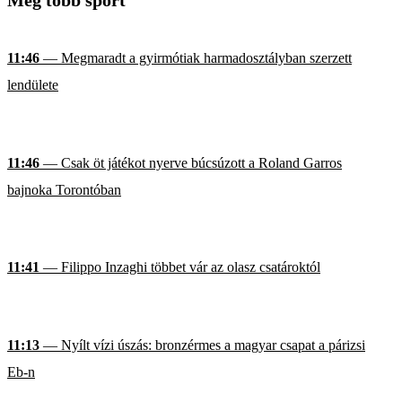
Még több sport
11:46
— Megmaradt a gyirmótiak harmadosztályban szerzett
lendülete
11:46
— Csak öt játékot nyerve búcsúzott a Roland Garros
bajnoka Torontóban
11:41
— Filippo Inzaghi többet vár az olasz csatároktól
11:13
— Nyílt vízi úszás: bronzérmes a magyar csapat a párizsi
Eb-n