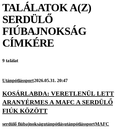
TALÁLATOK A(Z)
SERDÜLŐ
FIÚBAJNOKSÁG
CÍMKÉRE
9 találat
Utánpótlássport
2026.05.31. 20:47
KOSÁRLABDA: VERETLENÜL LETT
ARANYÉRMES A MAFC A SERDÜLŐ
FIÚK KÖZÖTT
serdülő fiúbajnokság
utánpótlás
utánpótlássport
MAFC