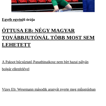
Egyéb egyéni
6 órája
ÖTTUSA EB: NÉGY MAGYAR
TOVÁBBJUTÓNÁL TÖBB MOST SEM
LEHETETT
A Paksot búcsúztató Panathinaikosz nem bírt hazai pályán
bolgár ellenfelével
Vizes Eb: Wesemann második aranyát nyerte meg műugrásban