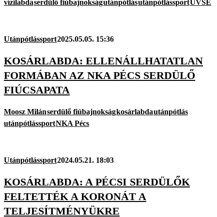
vízilabda
serdülő fiúbajnokság
utánpótlás
utánpótlássport
UVSE
Utánpótlássport
2025.05.05. 15:36
KOSÁRLABDA: ELLENÁLLHATATLAN
FORMÁBAN AZ NKA PÉCS SERDÜLŐ
FIÚCSAPATA
Moosz Milán
serdülő fiúbajnokság
kosárlabda
utánpótlás
utánpótlássport
NKA Pécs
Utánpótlássport
2024.05.21. 18:03
KOSÁRLABDA: A PÉCSI SERDÜLŐK
FELTETTÉK A KORONÁT A
TELJESÍTMÉNYÜKRE