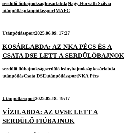
serdülő fiúbajnokság
kosárlabda
Nagy-Horváth Szilvia
utánpótlás
utánpótlássport
MAFC
Utánpótlássport
2025.06.09. 17:27
KOSÁRLABDA: AZ NKA PÉCS ÉS A
CSATA DSE LETT A SERDÜLŐBAJNOK
serdülő fiúbajnokság
serdülő leánybajnokság
kosárlabda
utánpótlás
Csata DSE
utánpótlássport
NKA Pécs
Utánpótlássport
2025.05.18. 19:17
VÍZILABDA: AZ UVSE LETT A
SERDÜLŐ FIÚBAJNOK