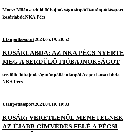
Moosz Milán
serdülő fiúbajnokság
utánpótlás
utánpótlássport
kosárlabda
NKA Pécs
Utánpótlássport
2024.05.19. 20:52
KOSÁRLABDA: AZ NKA PÉCS NYERTE
MEG A SERDÜLŐ FIÚBAJNOKSÁGOT
serdülő fiúbajnokság
utánpótlás
utánpótlássport
kosárlabda
NKA Pécs
Utánpótlássport
2024.04.19. 19:33
KOSÁR: VERETLENÜL MENETELNEK
AZ ÚJABB CÍMVÉDÉS FELÉ A PÉCSI