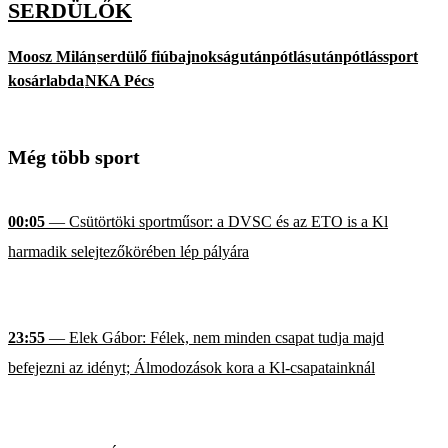
SERDÜLŐK
Moosz Milán
serdülő fiúbajnokság
utánpótlás
utánpótlássport
kosárlabda
NKA Pécs
Még több sport
00:05
— Csütörtöki sportműsor: a DVSC és az ETO is a Kl
harmadik selejtezőkörében lép pályára
23:55
— Elek Gábor: Félek, nem minden csapat tudja majd
befejezni az idényt; Álmodozások kora a Kl-csapatainknál