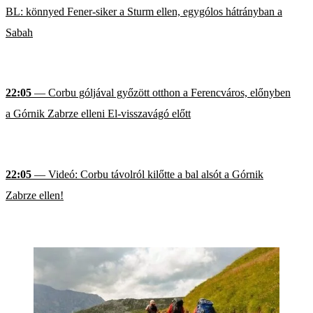
BL: könnyed Fener-siker a Sturm ellen, egygólos hátrányban a
Sabah
22:05
— Corbu góljával győzött otthon a Ferencváros, előnyben
a Górnik Zabrze elleni El-visszavágó előtt
22:05
— Videó: Corbu távolról kilőtte a bal alsót a Górnik
Zabrze ellen!