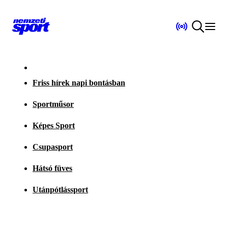
Friss hírek napi bontásban
Sportműsor
Képes Sport
Csupasport
Hátsó füves
Utánpótlássport