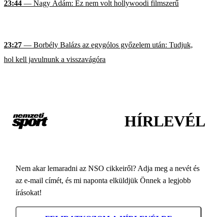
23:44
— Nagy Ádám: Ez nem volt hollywoodi filmszerű
23:27
— Borbély Balázs az egygólos győzelem után: Tudjuk,
hol kell javulnunk a visszavágóra
HÍRLEVÉL
Nem akar lemaradni az NSO cikkeiről? Adja meg a nevét és
az e-mail címét, és mi naponta elküldjük Önnek a legjobb
írásokat!