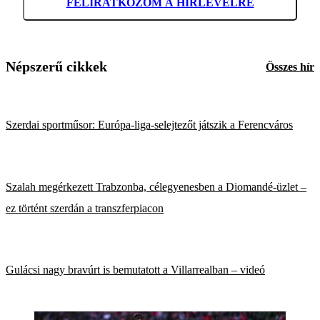
FELIRATKOZOM A HÍRLEVÉLRE
Népszerű cikkek
Összes hír
Szerdai sportműsor: Európa-liga-selejtezőt játszik a Ferencváros
Szalah megérkezett Trabzonba, célegyenesben a Diomandé-üzlet –
ez történt szerdán a transzferpiacon
Gulácsi nagy bravúrt is bemutatott a Villarrealban – videó