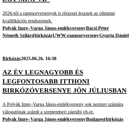
2026-tól a rangsorversenyek is részesei lesznek az olimpiai
kvalifikációs rendszernek.
Polyák Imre–Varga János-emlékverseny
Bácsi Péter
Németh Szilárd
birkózás
UWW-rangsorverseny
Gyurta Dániel
Birkózás
2025.06.26. 16:38
AZ ÉV LEGNAGYOBB ÉS
LEGFONTOSABB ITTHONI
BIRKÓZÓVERSENYE JÖN JÚLIUSBAN
A Polyák Imre–Varga János-emlékverseny sok nemzet számára
válogatónak számít a szeptemberi zágrábi vb-re.
Polyák Imre–Varga János-emlékverseny
Budapest
birkózás