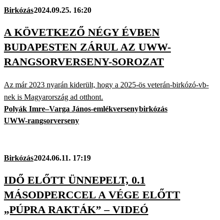
Birkózás
2024.09.25. 16:20
A KÖVETKEZŐ NÉGY ÉVBEN
BUDAPESTEN ZÁRUL AZ UWW-
RANGSORVERSENY-SOROZAT
Az már 2023 nyarán kiderült, hogy a 2025-ös veterán-birkózó-vb-
nek is Magyarország ad otthont.
Polyák Imre–Varga János-emlékverseny
birkózás
UWW-rangsorverseny
Birkózás
2024.06.11. 17:19
IDŐ ELŐTT ÜNNEPELT, 0.1
MÁSODPERCCEL A VÉGE ELŐTT
„PÚPRA RAKTÁK” – VIDEÓ