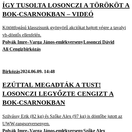
ÍGY TUSOLTA LOSONCZI A TÖRÖKÖT A
BOK-CSARNOKBAN – VIDEÓ
Kötöttfogású klasszisunk gyönyörű akciókat hajtott végre a tavalyi
vb-döntős ellenfelén.
Polyák Imre–Varga János-emlékverseny
Losonczi Dávid
Ali Cengiz
birkózás
Birkózás
2024.06.09. 14:48
EZÚTTAL MEGADTÁK A TUST!
LOSONCZI LEGYŐZTE CENGIZT A
BOK-CSARNOKBAN
Szilvássy Erik (82 kg) és Szőke Alex (97 kg) is döntőbe jutott az
UWW-rangsorversenyen.
Polyák Imre–Varga János-emlékverseny
Szőke Alex