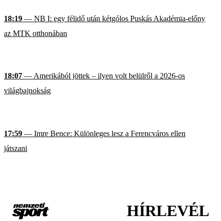
18:19
— NB I: egy félidő után kétgólos Puskás Akadémia-előny
az MTK otthonában
18:07
— Amerikából jöttek – ilyen volt belülről a 2026-os
világbajnokság
17:59
— Imre Bence: Különleges lesz a Ferencváros ellen
játszani
HÍRLEVÉL