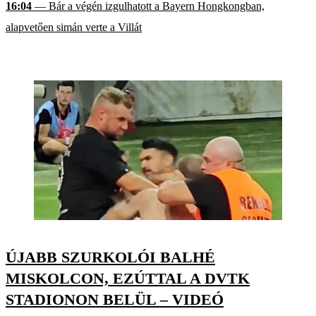
16:04
— Bár a végén izgulhatott a Bayern Hongkongban,
alapvetően simán verte a Villát
ÚJABB SZURKOLÓI BALHÉ
MISKOLCON, EZÚTTAL A DVTK
STADIONON BELÜL – VIDEÓ