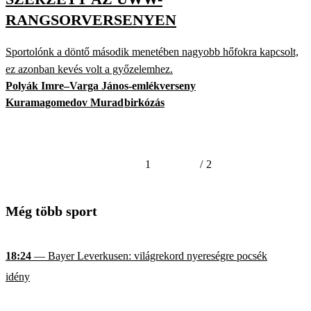
RANGSORVERSENYEN
Sportolónk a döntő második menetében nagyobb hőfokra kapcsolt,
ez azonban kevés volt a győzelemhez.
Polyák Imre–Varga János-emlékverseny
Kuramagomedov Murad
birkózás
1
/
2
Még több sport
18:24
— Bayer Leverkusen: világrekord nyereségre pocsék
idény