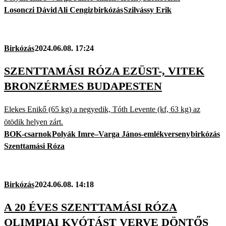
Losonczi Dávid
Ali Cengiz
birkózás
Szilvássy Erik
Birkózás
2024.06.08. 17:24
SZENTTAMÁSI RÓZA EZÜST-, VITEK
BRONZÉRMES BUDAPESTEN
Elekes Enikő (65 kg) a negyedik, Tóth Levente (kf, 63 kg) az
ötödik helyen zárt.
BOK-csarnok
Polyák Imre–Varga János-emlékverseny
birkózás
Szenttamási Róza
Birkózás
2024.06.08. 14:18
A 20 ÉVES SZENTTAMÁSI RÓZA
OLIMPIAI KVÓTÁST VERVE DÖNTŐS