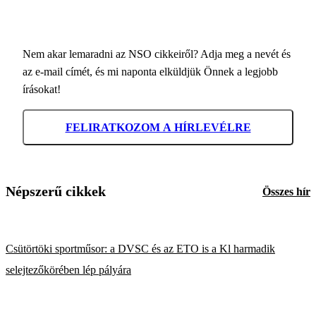
Nem akar lemaradni az NSO cikkeiről? Adja meg a nevét és
az e-mail címét, és mi naponta elküldjük Önnek a legjobb
írásokat!
FELIRATKOZOM A HÍRLEVÉLRE
Népszerű cikkek
Összes hír
Csütörtöki sportműsor: a DVSC és az ETO is a Kl harmadik
selejtezőkörében lép pályára