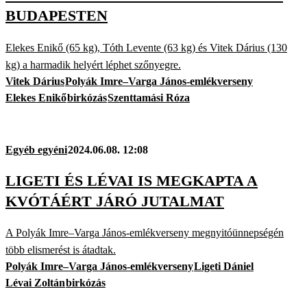
BUDAPESTEN
Elekes Enikő (65 kg), Tóth Levente (63 kg) és Vitek Dárius (130
kg) a harmadik helyért léphet szőnyegre.
Vitek Dárius
Polyák Imre–Varga János-emlékverseny
Elekes Enikő
birkózás
Szenttamási Róza
Egyéb egyéni
2024.06.08. 12:08
LIGETI ÉS LÉVAI IS MEGKAPTA A
KVÓTÁÉRT JÁRÓ JUTALMAT
A Polyák Imre–Varga János-emlékverseny megnyitóünnepségén
több elismerést is átadtak.
Polyák Imre–Varga János-emlékverseny
Ligeti Dániel
Lévai Zoltán
birkózás