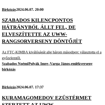
Birkózás
2024.06.07. 20:00
SZABADOS KILENCPONTOS
HÁTRÁNYBÓL ÁLLT FEL, DE
ELVESZÍTETTE AZ UWW-
RANGSORVERSENY DÖNTŐJÉT
Az FTC-KIMBA kiválóságát alig három másodperc választotta el a
győzelemtől.
Szabados Noémi
Polyák Imre–Varga János-emlékverseny
birkózás
Birkózás
2024.06.07. 17:37
KURAMAGOMEDOV EZÜSTÉRMET
SZERZETT AZ UWW-