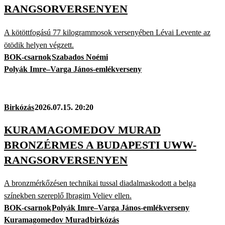
RANGSORVERSENYEN
A kötöttfogású 77 kilogrammosok versenyében Lévai Levente az
ötödik helyen végzett.
BOK-csarnok
Szabados Noémi
Polyák Imre–Varga János-emlékverseny
Birkózás
2026.07.15. 20:20
KURAMAGOMEDOV MURAD
BRONZÉRMES A BUDAPESTI UWW-
RANGSORVERSENYEN
A bronzmérkőzésen technikai tussal diadalmaskodott a belga
színekben szereplő Ibragim Veliev ellen.
BOK-csarnok
Polyák Imre–Varga János-emlékverseny
Kuramagomedov Murad
birkózás