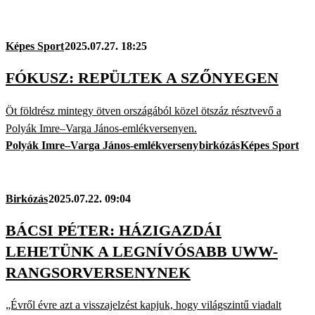
Képes Sport
2025.07.27. 18:25
FÓKUSZ: REPÜLTEK A SZŐNYEGEN
Öt földrész mintegy ötven országából közel ötszáz résztvevő a
Polyák Imre–Varga János-emlékversenyen.
Polyák Imre–Varga János-emlékverseny
birkózás
Képes Sport
Birkózás
2025.07.22. 09:04
BÁCSI PÉTER: HÁZIGAZDÁI
LEHETÜNK A LEGNÍVÓSABB UWW-
RANGSORVERSENYNEK
„Évről évre azt a visszajelzést kapjuk, hogy világszintű viadalt