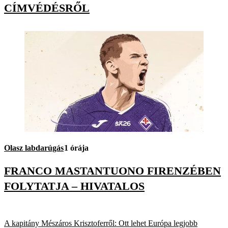
CÍMVÉDÉSRŐL
Olasz labdarúgás
1 órája
FRANCO MASTANTUONO FIRENZÉBEN
FOLYTATJA – HIVATALOS
A kapitány Mészáros Krisztoferről: Ott lehet Európa legjobb