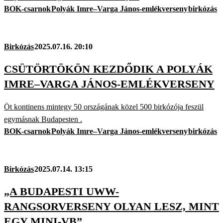
BOK-csarnok
Polyák Imre–Varga János-emlékverseny
birkózás
Birkózás
2025.07.16. 20:10
CSÜTÖRTÖKÖN KEZDŐDIK A POLYÁK
IMRE–VARGA JÁNOS-EMLÉKVERSENY
Öt kontinens mintegy 50 országának közel 500 birkózója feszül
egymásnak Budapesten .
BOK-csarnok
Polyák Imre–Varga János-emlékverseny
birkózás
Birkózás
2025.07.14. 13:15
„A BUDAPESTI UWW-
RANGSORVERSENY OLYAN LESZ, MINT
EGY MINI-VB”