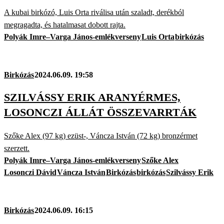
A kubai birkózó, Luis Orta riválisa után szaladt, derékból
megragadta, és hatalmasat dobott rajta.
Polyák Imre–Varga János-emlékverseny
Luis Orta
birkózás
Birkózás
2024.06.09. 19:58
SZILVÁSSY ERIK ARANYÉRMES,
LOSONCZI ÁLLÁT ÖSSZEVARRTÁK
Szőke Alex (97 kg) ezüst-, Váncza István (72 kg) bronzérmet
szerzett.
Polyák Imre–Varga János-emlékverseny
Szőke Alex
Losonczi Dávid
Váncza István
Birkózás
birkózás
Szilvássy Erik
Birkózás
2024.06.09. 16:15