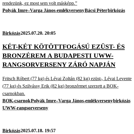
rendezünk, ez most sem volt másképp.”
Polyák Imre–Varga János-emlékverseny
Bácsi Péter
birkózás
Birkózás
2025.07.20. 20:05
KÉT-KÉT KÖTÖTTFOGÁSÚ EZÜST- ÉS
BRONZÉREM A BUDAPESTI UWW-
RANGSORVERSENY ZÁRÓ NAPJÁN
Fritsch Róbert (77 kg) és Lévai Zoltán (82 kg) ezüst-, Lévai Levente
(77 kg) és Szilvássy Erik (82 kg) bronzérmet szerzett a BOK-
csarnokban.
BOK-csarnok
Polyák Imre–Varga János-emlékverseny
birkózás
UWW-rangsorverseny
Birkózás
2025.07.18. 19:57