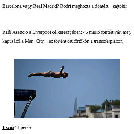
Barcelona vagy Real Madrid? Rodri meghozta a döntést – sajtóhír
Raúl Asencio a Liverpool célkeresztjében; 45 millió fontért vált meg
kapusától a Man. City – ez történt csütörtökön a transzferpiacon
Úszás
41 perce