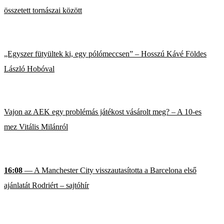
összetett tornászai között
„Egyszer fütyültek ki, egy pólómeccsen” – Hosszú Kávé Földes
László Hobóval
Vajon az AEK egy problémás játékost vásárolt meg? – A 10-es
mez Vitális Milánról
16:08
— A Manchester City visszautasította a Barcelona első
ajánlatát Rodriért – sajtóhír