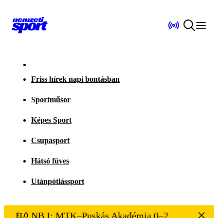
Friss hírek napi bontásban
Sportműsor
Képes Sport
Csupasport
Hátsó füves
Utánpótlássport
NB I: MTK–Puskás Akadémia 0–2
ÉLŐ