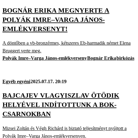
BOGNÁR ERIKA MEGNYERTE A
POLYÁK IMRE–VARGA JÁNOS-
EMLÉKVERSENYT!
A döntőben a vb-bronzérmes, kétszeres Eb-harmadik német Elena
Bruggert verte meg.
Polyák Imre–Varga János-emlékverseny
Bognár Erika
birkózás
Egyéb egyéni
2025.07.17. 20:19
BAJCAJEV VLAGYISZLAV ÖTÖDIK
HELYÉVEL INDÍTOTTUNK A BOK-
CSARNOKBAN
Mizsei Zoltán és Végh Richárd is biztató teljesítményt nyújtott a
Polyák Imre–Varga János-emlékversenyen.