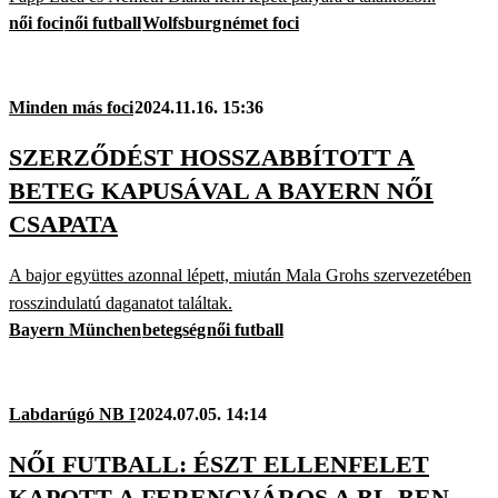
női foci
női futball
Wolfsburg
német foci
Minden más foci
2024.11.16. 15:36
SZERZŐDÉST HOSSZABBÍTOTT A
BETEG KAPUSÁVAL A BAYERN NŐI
CSAPATA
A bajor együttes azonnal lépett, miután Mala Grohs szervezetében
rosszindulatú daganatot találtak.
Bayern München
betegség
női futball
Labdarúgó NB I
2024.07.05. 14:14
NŐI FUTBALL: ÉSZT ELLENFELET
KAPOTT A FERENCVÁROS A BL-BEN