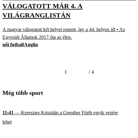
VÁLOGATOTT MÁR 4. A
VILÁGRANGLISTÁN
A magyar válogatott két helyet rontott, így a 44. helyen áll • Az
Egyesült Államok 2017 óta az élen.
női futball
Anglia
1
/
4
Még több sport
11:41
— Keresztes Krisztián a Greuther Fürth egyik vezére
lehet