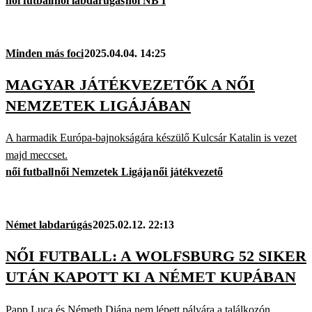
női futball
női labdarúgás
női NB I
Minden más foci
2025.04.04. 14:25
MAGYAR JÁTÉKVEZETŐK A NŐI
NEMZETEK LIGÁJÁBAN
A harmadik Európa-bajnokságára készülő Kulcsár Katalin is vezet
majd meccset.
női futball
női Nemzetek Ligája
női játékvezető
Német labdarúgás
2025.02.12. 22:13
NŐI FUTBALL: A WOLFSBURG 52 SIKER
UTÁN KAPOTT KI A NÉMET KUPÁBAN
Papp Luca és Németh Diána nem lépett pályára a találkozón.