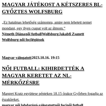
MAGYAR JÁTÉKOST A KÉTSZERES BL-
GYŐZTES WOLFSBURG
„Ez hatalmas lehetőség számomra, amire nem lehetett nemet
mondani, egy ilyen csapat volt az álmom.”
Németh Diána
női futball
Wolfsburg
Jakabfi Zsanett
Wolfsburg női foci
légiósok
Magyar válogatott
2023.10.16. 19:15
NŐI FUTBALL: KIHIRDETTÉK A
MAGYAR KERETET AZ NL-
MÉRKŐZÉSRE
Margret Kratz együttese pénteken 18.15 órakor Győrben fogadja az
északíreket.
magyar női labdarúgó-válogatott
női foci
női futball