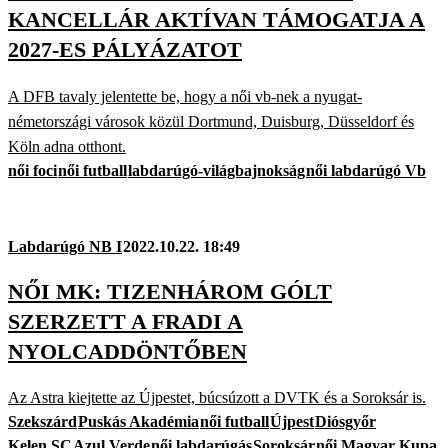
KANCELLÁR AKTÍVAN TÁMOGATJA A
2027-ES PÁLYÁZATOT
A DFB tavaly jelentette be, hogy a női vb-nek a nyugat-
németországi városok közül Dortmund, Duisburg, Düsseldorf és
Köln adna otthont.
női foci
női futball
labdarúgó-világbajnokság
női labdarúgó Vb
Labdarúgó NB I
2022.10.22. 18:49
NŐI MK: TIZENHÁROM GÓLT
SZERZETT A FRADI A
NYOLCADDÖNTŐBEN
Az Astra kiejtette az Újpestet, búcsúzott a DVTK és a Soroksár is.
Szekszárd
Puskás Akadémia
női futball
Újpest
Diósgyőr
Kelen SC
Azul Verde
női labdarúgás
Soroksár
női Magyar Kupa