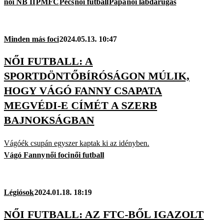
női NB II
PMFC
Pécs
női futball
Pápa
női labdarúgás
Minden más foci
2024.05.13. 10:47
NŐI FUTBALL: A
SPORTDÖNTŐBÍRÓSÁGON MÚLIK,
HOGY VÁGÓ FANNY CSAPATA
MEGVÉDI-E CÍMÉT A SZERB
BAJNOKSÁGBAN
Vágóék csupán egyszer kaptak ki az idényben.
Vágó Fanny
női foci
női futball
Légiósok
2024.01.18. 18:19
NŐI FUTBALL: AZ FTC-BŐL IGAZOLT