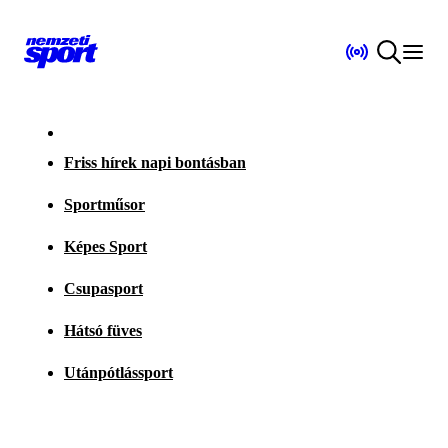
Friss hírek napi bontásban
Sportműsor
Képes Sport
Csupasport
Hátsó füves
Utánpótlássport