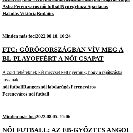
Astra
Ferencváros női futball
Nyíregyháza Spartacus
Haladás Viktória
Budaörs
Minden más foci
2022.08.18. 10:24
FTC: GÖRÖGORSZÁGBAN VÍV MEG A
BL-PLAYOFFÉRT A NŐI CSAPAT
A zöld-fehéreknek két meccset kell nyerniük, hogy a rájátszásba
jussanak.
női futball
Rangers
női labdarúgás
Ferencváros
Ferencváros női futball
Minden más foci
2022.08.05. 11:06
NŐI FUTBALL: AZ EB-GYŐZTES ANGOL