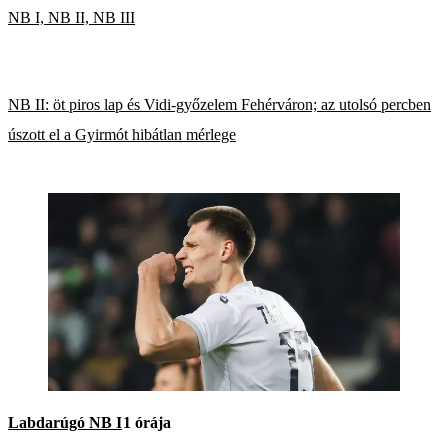
NB I, NB II, NB III
NB II: öt piros lap és Vidi-győzelem Fehérváron; az utolsó percben
úszott el a Gyirmót hibátlan mérlege
Labdarúgó NB I
1 órája