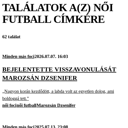
TALÁLATOK A(Z)
NŐI
FUTBALL
CÍMKÉRE
62 találat
Minden más foci
2026.07.07. 16:03
BEJELENTETTE VISSZAVONULÁSÁT
MAROZSÁN DZSENIFER
„Nagyon korán kezdődött, a labda volt az egyetlen dolog, ami
boldoggá tett.”
női foci
női futball
Marozsán Dzsenifer
Minden más foci
2025.07.13. 23:08