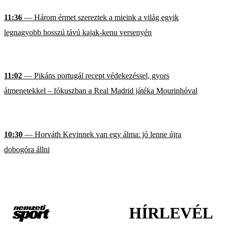
11:36
— Három érmet szereztek a mieink a világ egyik
legnagyobb hosszú távú kajak-kenu versenyén
11:02
— Pikáns portugál recept védekezéssel, gyors
átmenetekkel – fókuszban a Real Madrid játéka Mourinhóval
10:30
— Horváth Kevinnek van egy álma: jó lenne újra
dobogóra állni
HÍRLEVÉL