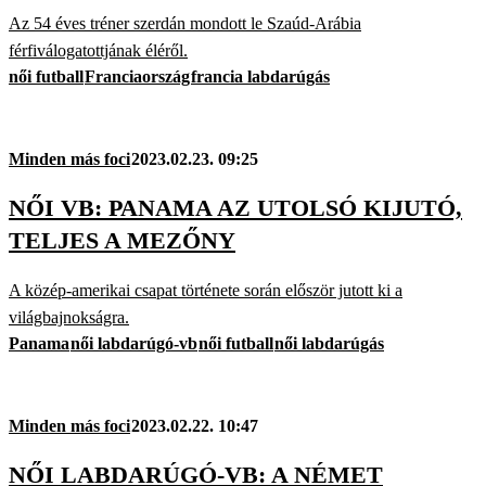
Az 54 éves tréner szerdán mondott le Szaúd-Arábia
férfiválogatottjának éléről.
női futball
Franciaország
francia labdarúgás
Minden más foci
2023.02.23. 09:25
NŐI VB: PANAMA AZ UTOLSÓ KIJUTÓ,
TELJES A MEZŐNY
A közép-amerikai csapat története során először jutott ki a
világbajnokságra.
Panama
női labdarúgó-vb
női futball
női labdarúgás
Minden más foci
2023.02.22. 10:47
NŐI LABDARÚGÓ-VB: A NÉMET