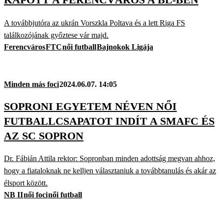
A továbbjutóra az ukrán Vorszkla Poltava és a lett Riga FS
találkozójának győztese vár majd.
Ferencváros
FTC
női futball
Bajnokok Ligája
Minden más foci
2024.06.07. 14:05
SOPRONI EGYETEM NÉVEN NŐI
FUTBALLCSAPATOT INDÍT A SMAFC ÉS
AZ SC SOPRON
Dr. Fábián Attila rektor: Sopronban minden adottság megvan ahhoz,
hogy a fiataloknak ne kelljen választaniuk a továbbtanulás és akár az
élsport között.
NB II
női foci
női futball