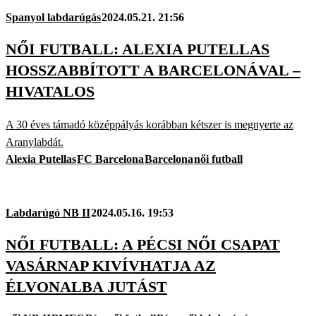
Spanyol labdarúgás
2024.05.21. 21:56
NŐI FUTBALL: ALEXIA PUTELLAS
HOSSZABBÍTOTT A BARCELONÁVAL –
HIVATALOS
A 30 éves támadó középpályás korábban kétszer is megnyerte az
Aranylabdát.
Alexia Putellas
FC Barcelona
Barcelona
női futball
Labdarúgó NB II
2024.05.16. 19:53
NŐI FUTBALL: A PÉCSI NŐI CSAPAT
VASÁRNAP KIVÍVHATJA AZ
ÉLVONALBA JUTÁST