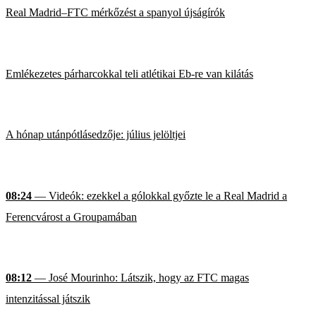
Real Madrid–FTC mérkőzést a spanyol újságírók
Emlékezetes párharcokkal teli atlétikai Eb-re van kilátás
A hónap utánpótlásedzője: július jelöltjei
08:24
— Videók: ezekkel a gólokkal győzte le a Real Madrid a
Ferencvárost a Groupamában
08:12
— José Mourinho: Látszik, hogy az FTC magas
intenzitással játszik