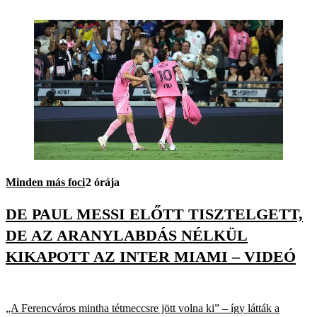
Minden más foci
2 órája
DE PAUL MESSI ELŐTT TISZTELGETT,
DE AZ ARANYLABDÁS NÉLKÜL
KIKAPOTT AZ INTER MIAMI – VIDEÓ
„A Ferencváros mintha tétmeccsre jött volna ki” – így látták a