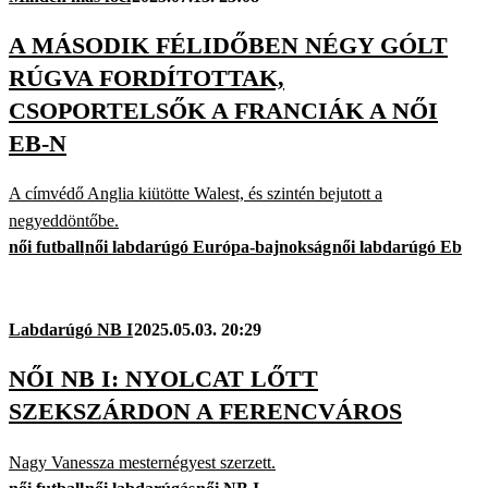
A MÁSODIK FÉLIDŐBEN NÉGY GÓLT
RÚGVA FORDÍTOTTAK,
CSOPORTELSŐK A FRANCIÁK A NŐI
EB-N
A címvédő Anglia kiütötte Walest, és szintén bejutott a
negyeddöntőbe.
női futball
női labdarúgó Európa-bajnokság
női labdarúgó Eb
Labdarúgó NB I
2025.05.03. 20:29
NŐI NB I: NYOLCAT LŐTT
SZEKSZÁRDON A FERENCVÁROS
Nagy Vanessza mesternégyest szerzett.