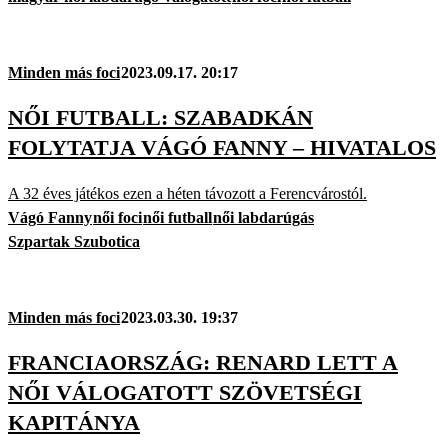
Minden más foci
2023.09.17. 20:17
NŐI FUTBALL: SZABADKÁN
FOLYTATJA VÁGÓ FANNY – HIVATALOS
A 32 éves játékos ezen a héten távozott a Ferencvárostól.
Vágó Fanny
női foci
női futball
női labdarúgás
Szpartak Szubotica
Minden más foci
2023.03.30. 19:37
FRANCIAORSZÁG: RENARD LETT A
NŐI VÁLOGATOTT SZÖVETSÉGI
KAPITÁNYA