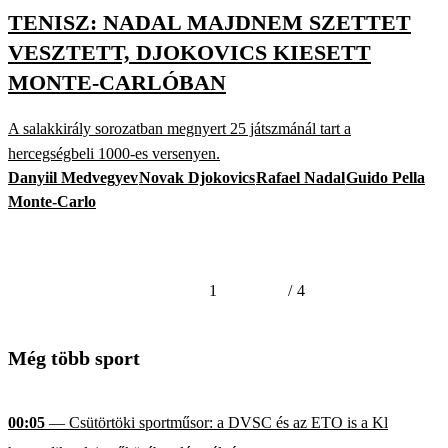
TENISZ: NADAL MAJDNEM SZETTET
VESZTETT, DJOKOVICS KIESETT
MONTE-CARLÓBAN
A salakkirály sorozatban megnyert 25 játszmánál tart a
hercegségbeli 1000-es versenyen.
Danyiil Medvegyev
Novak Djokovics
Rafael Nadal
Guido Pella
Monte-Carlo
1
/
4
Még több sport
00:05
— Csütörtöki sportműsor: a DVSC és az ETO is a Kl