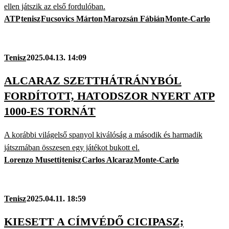
ellen játszik az első fordulóban.
ATP
tenisz
Fucsovics Márton
Marozsán Fábián
Monte-Carlo
Tenisz
2025.04.13. 14:09
ALCARAZ SZETTHÁTRÁNYBÓL
FORDÍTOTT, HATODSZOR NYERT ATP
1000-ES TORNÁT
A korábbi világelső spanyol kiválóság a második és harmadik
játszmában összesen egy játékot bukott el.
Lorenzo Musetti
tenisz
Carlos Alcaraz
Monte-Carlo
Tenisz
2025.04.11. 18:59
KIESETT A CÍMVÉDŐ CICIPASZ;