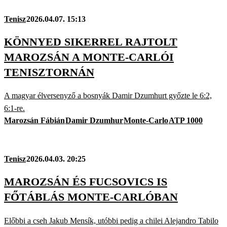
Tenisz
2026.04.07. 15:13
KÖNNYED SIKERREL RAJTOLT
MAROZSÁN A MONTE-CARLÓI
TENISZTORNÁN
A magyar élversenyző a bosnyák Damir Dzumhurt győzte le 6:2,
6:1-re.
Marozsán Fábián
Damir Dzumhur
Monte-Carlo
ATP 1000
Tenisz
2026.04.03. 20:25
MAROZSÁN ÉS FUCSOVICS IS
FŐTÁBLÁS MONTE-CARLÓBAN
Előbbi a cseh Jakub Mensík, utóbbi pedig a chilei Alejandro Tabilo