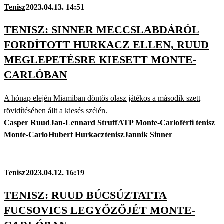
Tenisz
2023.04.13. 14:51
TENISZ: SINNER MECCSLABDÁRÓL
FORDÍTOTT HURKACZ ELLEN, RUUD
MEGLEPETÉSRE KIESETT MONTE-
CARLÓBAN
A hónap elején Miamiban döntős olasz játékos a második szett
rövidítésében állt a kiesés szélén.
Casper Ruud
Jan-Lennard Struff
ATP Monte-Carlo
férfi tenisz
Monte-Carlo
Hubert Hurkacz
tenisz
Jannik Sinner
Tenisz
2023.04.12. 16:19
TENISZ: RUUD BÚCSÚZTATTA
FUCSOVICS LEGYŐZŐJÉT MONTE-