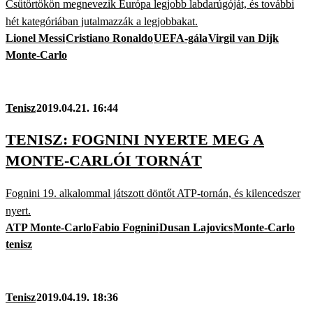
Csütörtökön megnevezik Európa legjobb labdarúgóját, és további
hét kategóriában jutalmazzák a legjobbakat.
Lionel Messi
Cristiano Ronaldo
UEFA-gála
Virgil van Dijk
Monte-Carlo
Tenisz
2019.04.21. 16:44
TENISZ: FOGNINI NYERTE MEG A
MONTE-CARLÓI TORNÁT
Fognini 19. alkalommal játszott döntőt ATP-tornán, és kilencedszer
nyert.
ATP Monte-Carlo
Fabio Fognini
Dusan Lajovics
Monte-Carlo
tenisz
Tenisz
2019.04.19. 18:36