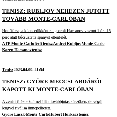
TENISZ: RUBLJOV NEHEZEN JUTOTT
TOVÁBB MONTE-CARLÓBAN
Honfitársa, a kilencedikként rangsorolt Hacsanov viszont 1 óra 15
perc alatt búcsúztatta spanyol ellenfelét.
ATP Monte-Carlo
férfi tenisz
Andrej Rubljov
Monte-Carlo
Karen Hacsanov
tenisz
Tenisz
2023.04.09. 21:54
TENISZ: GYÖRE MECCSLABDÁRÓL
KAPOTT KI MONTE-CARLÓBAN
A zentai játékos 6:5-nél állt a továbbjutás küszöbén, de végül
lengyel riválisa ünnepelhetett.
Györe László
Monte-Carlo
Hubert Hurkacz
tenisz