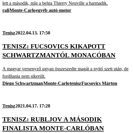
lett a második, míg a belga Thierry Neuville a harmadik.
rali
Monte-Carlo
egyéb autó-motor
Tenisz
2022.04.13. 17:50
TENISZ: FUCSOVICS KIKAPOTT
SCHWARTZMANTÓL MONACÓBAN
A magyar versenyző ugyan összeszedte magát a nyitó szett után, de
fordítania nem sikerült.
Diego Schwartzman
Monte-Carlo
tenisz
Fucsovics Márton
Tenisz
2021.04.17. 17:28
TENISZ: RUBLJOV A MÁSODIK
FINALISTA MONTE-CARLÓBAN