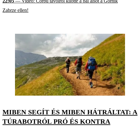
22:05
— Videó: Corbu távolról kilőtte a bal alsót a Górnik
Zabrze ellen!
MIBEN SEGÍT ÉS MIBEN HÁTRÁLTAT: A
TÚRABOTRÓL PRÓ ÉS KONTRA