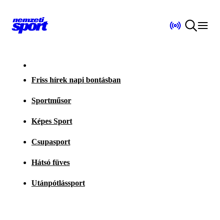
Friss hírek napi bontásban
Sportműsor
Képes Sport
Csupasport
Hátsó füves
Utánpótlássport