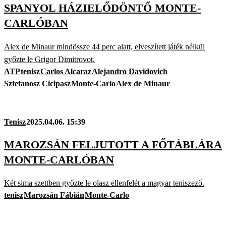
SPANYOL HÁZIELŐDÖNTŐ MONTE-
CARLÓBAN
Alex de Minaur mindössze 44 perc alatt, elveszített játék nélkül
győzte le Grigor Dimitrovot.
ATP
tenisz
Carlos Alcaraz
Alejandro Davidovich
Sztefanosz Cicipasz
Monte-Carlo
Alex de Minaur
Tenisz
2025.04.06. 15:39
MAROZSÁN FELJUTOTT A FŐTÁBLÁRA
MONTE-CARLÓBAN
Két sima szettben győzte le olasz ellenfelét a magyar teniszező.
tenisz
Marozsán Fábián
Monte-Carlo