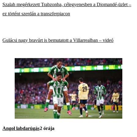
Szalah megérkezett Trabzonba, célegyenesben a Diomandé-üzlet –
ez történt szerdán a transzferpiacon
Gulácsi nagy bravúrt is bemutatott a Villarrealban – videó
Angol labdarúgás
2 órája