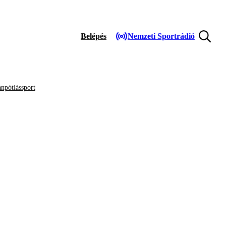
Belépés
Nemzeti Sportrádió
npótlássport