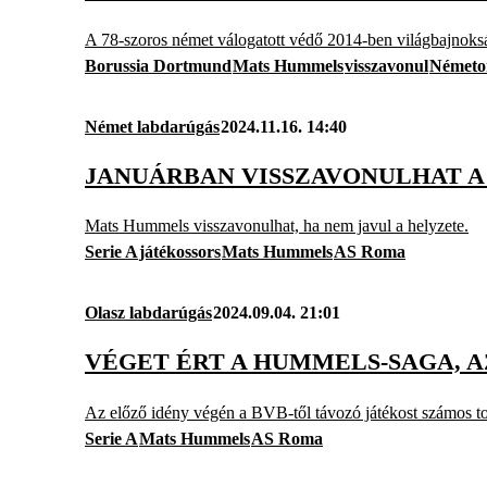
A 78-szoros német válogatott védő 2014-ben világbajnoksá
Borussia Dortmund
Mats Hummels
visszavonul
Németo
Német labdarúgás
2024.11.16. 14:40
JANUÁRBAN VISSZAVONULHAT A
Mats Hummels visszavonulhat, ha nem javul a helyzete.
Serie A
játékossors
Mats Hummels
AS Roma
Olasz labdarúgás
2024.09.04. 21:01
VÉGET ÉRT A HUMMELS-SAGA, 
Az előző idény végén a BVB-től távozó játékost számos to
Serie A
Mats Hummels
AS Roma