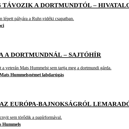
S TÁVOZIK A DORTMUNDTÓL – HIVATAL
lépett pályára a Ruhr-vidéki csapatban.
oci
JA A DORTMUNDNÁL – SAJTÓHÍR
nt a veterán Mats Hummelst sem tartja meg a dortmundi gárda.
Mats Hummels
német labdarúgás
 AZ EURÓPA-BAJNOKSÁGRÓL LEMARAD
cnyit sem törődik a papírformával.
s Hummels