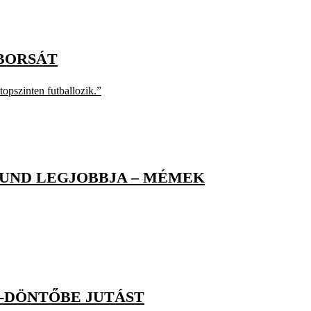
-BORSÁT
opszinten futballozik.”
MUND LEGJOBBJA – MÉMEK
L-DÖNTŐBE JUTÁST