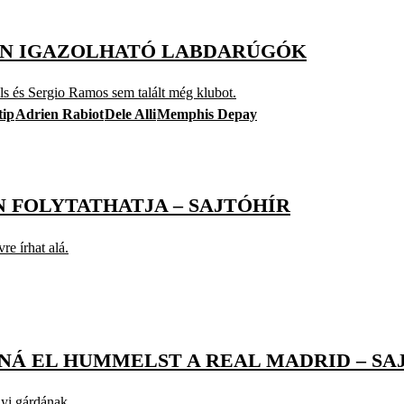
ON IGAZOLHATÓ LABDARÚGÓK
 és Sergio Ramos sem talált még klubot.
tip
Adrien Rabiot
Dele Alli
Memphis Depay
 FOLYTATHATJA – SAJTÓHÍR
e írhat alá.
NÁ EL HUMMELST A REAL MADRID – SA
lyi gárdának.