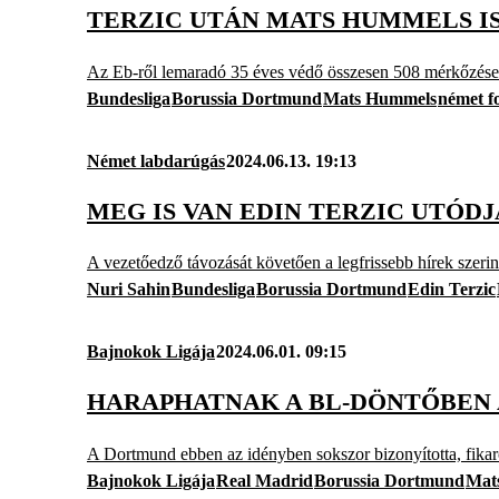
TERZIC UTÁN MATS HUMMELS I
Az Eb-ről lemaradó 35 éves védő összesen 508 mérkőzésen 
Bundesliga
Borussia Dortmund
Mats Hummels
német f
Német labdarúgás
2024.06.13. 19:13
MEG IS VAN EDIN TERZIC UTÓD
A vezetőedző távozását követően a legfrissebb hírek szeri
Nuri Sahin
Bundesliga
Borussia Dortmund
Edin Terzic
Bajnokok Ligája
2024.06.01. 09:15
HARAPHATNAK A BL-DÖNTŐBEN
A Dortmund ebben az idényben sokszor bizonyította, fikar
Bajnokok Ligája
Real Madrid
Borussia Dortmund
Mat