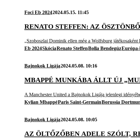
Foci Eb 2024
2024.05.15. 11:45
RENATO STEFFEN: AZ ÖSZTÖNBŐ
„Szoboszlai Dominik ellen még a Wolfsburg játékosaként lé
Eb 2024
Skócia
Renato Steffen
Bolla Bendegúz
Európa-
Bajnokok Ligája
2024.05.08. 10:16
MBAPPÉ MUNKÁBA ÁLLT ÚJ „MU
A Manchester United a Bajnokok Ligája jelenlegi idényébe
Kylian Mbappé
Paris Saint-Germain
Borussia Dortmu
Bajnokok Ligája
2024.05.08. 10:05
AZ ÖLTŐZŐBEN ADELE SZÓLT, R