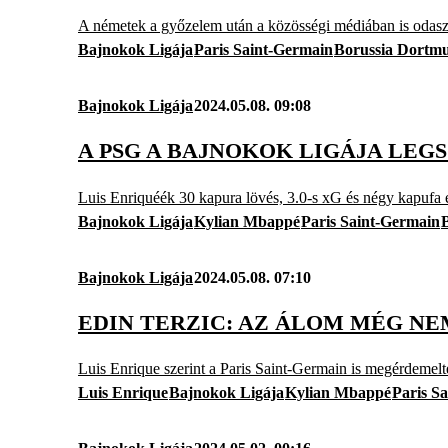
A németek a győzelem után a közösségi médiában is odas
Bajnokok Ligája
Paris Saint-Germain
Borussia Dortm
Bajnokok Ligája
2024.05.08. 09:08
A PSG A BAJNOKOK LIGÁJA LEG
Luis Enriquéék 30 kapura lövés, 3.0-s xG és négy kapufa e
Bajnokok Ligája
Kylian Mbappé
Paris Saint-Germain
Bajnokok Ligája
2024.05.08. 07:10
EDIN TERZIC: AZ ÁLOM MÉG NE
Luis Enrique szerint a Paris Saint-Germain is megérdemelt
Luis Enrique
Bajnokok Ligája
Kylian Mbappé
Paris S