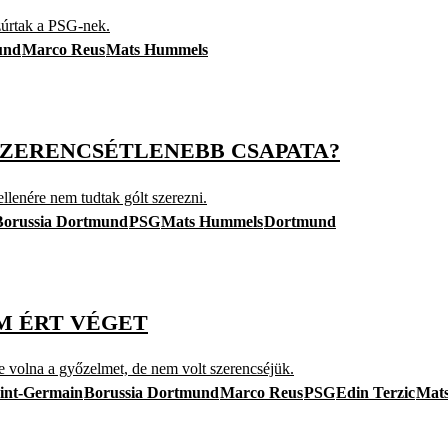
zúrtak a PSG-nek.
und
Marco Reus
Mats Hummels
SZERENCSÉTLENEBB CSAPATA?
llenére nem tudtak gólt szerezni.
Borussia Dortmund
PSG
Mats Hummels
Dortmund
M ÉRT VÉGET
e volna a győzelmet, de nem volt szerencséjük.
aint-Germain
Borussia Dortmund
Marco Reus
PSG
Edin Terzic
Mat