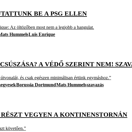
TATTUNK BE A PSG ELLEN
ique: Az öltözőben most nem a legjobb a hangulat.
Mats Hummels
Luis Enrique
SÚSZÁSA? A VÉDŐ SZERINT NEM! SZA
az útvonalát, és csak egészen minimálisan értünk egymáshoz.”
negyesek
Borussia Dortmund
Mats Hummels
szavazás
Y RÉSZT VEGYEN A KONTINENSTORNÁN
azt követően.”