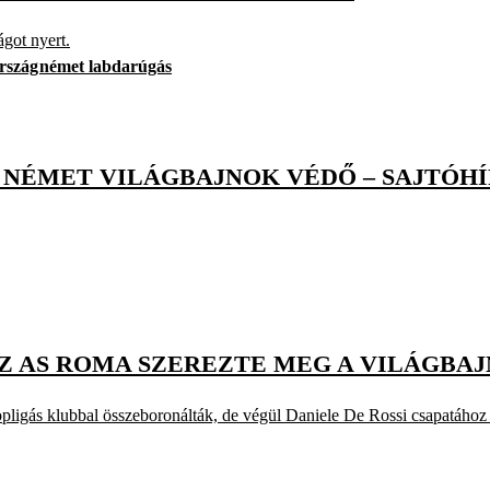
got nyert.
rszág
német labdarúgás
 NÉMET VILÁGBAJNOK VÉDŐ – SAJTÓH
AZ AS ROMA SZEREZTE MEG A VILÁGBA
pligás klubbal összeboronálták, de végül Daniele De Rossi csapatához 