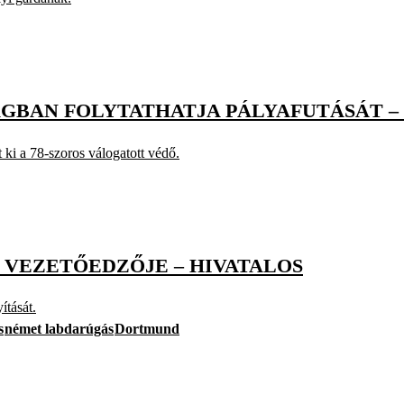
GBAN FOLYTATHATJA PÁLYAFUTÁSÁT –
ki a 78-szoros válogatott védő.
 VEZETŐEDZŐJE – HIVATALOS
ítását.
s
német labdarúgás
Dortmund