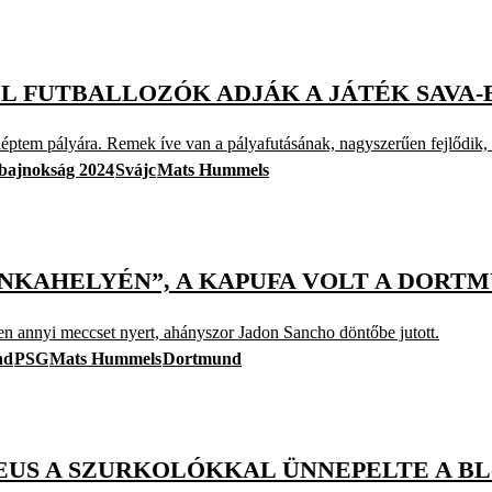
L FUTBALLOZÓK ADJÁK A JÁTÉK SAVA
ptem pályára. Remek íve van a pályafutásának, nagyszerűen fejlődik, t
bajnokság 2024
Svájc
Mats Hummels
NKAHELYÉN”, A KAPUFA VOLT A DORT
n annyi meccset nyert, ahányszor Jadon Sancho döntőbe jutott.
nd
PSG
Mats Hummels
Dortmund
EUS A SZURKOLÓKKAL ÜNNEPELTE A B