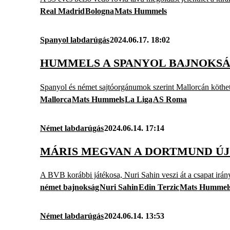
Real Madrid
Bologna
Mats Hummels
Spanyol labdarúgás
2024.06.17. 18:02
HUMMELS A SPANYOL BAJNOKSÁ
Spanyol és német sajtóorgánumok szerint Mallorcán köthet 
Mallorca
Mats Hummels
La Liga
AS Roma
Német labdarúgás
2024.06.14. 17:14
MÁRIS MEGVAN A DORTMUND ÚJ
A BVB korábbi játékosa, Nuri Sahin veszi át a csapat irány
német bajnokság
Nuri Sahin
Edin Terzic
Mats Hummel
Német labdarúgás
2024.06.14. 13:53