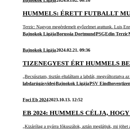
Bajnokok Ligája
2024.05.02. 00:16
HUMMELS: ÉRETT FUTBALLT MU
Terzic: Nagyon megérdemelt győzelmet arattunk. Luis Enr
Bajnokok Ligája
Borussia Dortmund
PSG
Edin Terzic
Bajnokok Ligája
2024.02.21. 09:36
TIZENEGYEST ÉRT HUMMELS BEC
„Becsúsztam, tisztán eltaláltam a labdát, megváltoztatva 
labdarúgás
videó
Bajnokok Ligája
PSV Eindhoven
tize
Foci Eb 2024
2023.10.13. 12:52
EB 2024: HUMMELS CÉLJA, HOG
„Kizárólag a nyárra fókuszálok, aztán meglátjuk, mi jöhet 