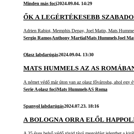
Minden más foci
2024.09.04. 14:29
ŐK A LEGÉRTÉKESEBB SZABAD
Adrien Rabiot, Memphis Depay, Joel Matip, Mats Hummels
Sergio Ramos
Anthony Martial
Mats Hummels
Joel Ma
Olasz labdarúgás
2024.09.04. 13:30
MATS HUMMELS AZ AS ROMÁBAN
A német védő már úton van az olasz fővárosba, ahol egy évr
Serie A
olasz foci
Mats Hummels
AS Roma
Spanyol labdarúgás
2024.07.23. 18:16
A BOLOGNA ORRA ELŐL HAPPOL
A 35 éves belső védő rövid távú megoldást jelenthet a kirá