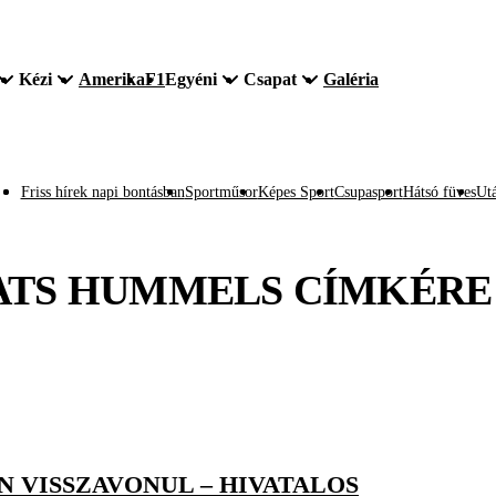
Kézi
Amerika
F1
Egyéni
Csapat
Galéria
Friss hírek napi bontásban
Sportműsor
Képes Sport
Csupasport
Hátsó füves
Utá
TS HUMMELS
CÍMKÉRE
 VISSZAVONUL – HIVATALOS