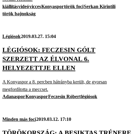
kiállítás
videó
vicces
Konyaspor
török foci
Serkan Kirintili
török bajnokság
Légiósok
2019.03.27. 15:04
LÉGIÓSOK: FECZESIN GÓLT
SZERZETT AZ ÉLVONAL 6.
HELYEZETTJE ELLEN
A Konyaspor a 8. percben hátrányba került, de gyorsan
megfordította a meccset.
Adanaspor
Konyaspor
Feczesin Róbert
légiósok
Minden más foci
2019.03.12. 17:10
TÖRÖKORSZÁG: A BESIKTAS TRÉNERE