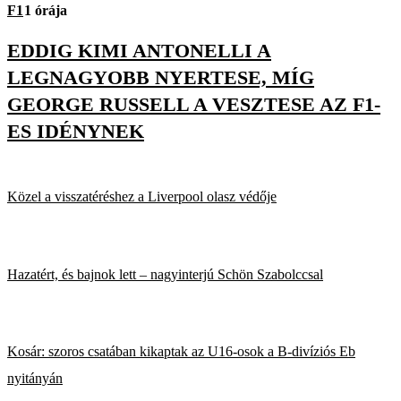
F1
1 órája
EDDIG KIMI ANTONELLI A
LEGNAGYOBB NYERTESE, MÍG
GEORGE RUSSELL A VESZTESE AZ F1-
ES IDÉNYNEK
Közel a visszatéréshez a Liverpool olasz védője
Hazatért, és bajnok lett – nagyinterjú Schön Szabolccsal
Kosár: szoros csatában kikaptak az U16-osok a B-divíziós Eb
nyitányán