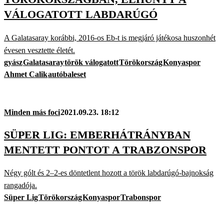
VÁLOGATOTT LABDARÚGÓ
A Galatasaray korábbi, 2016-os Eb-t is megjáró játékosa huszonhét
évesen vesztette életét.
gyász
Galatasaray
török válogatott
Törökország
Konyaspor
Ahmet Calik
autóbaleset
Minden más foci
2021.09.23. 18:12
SÜPER LIG: EMBERHÁTRÁNYBAN
MENTETT PONTOT A TRABZONSPOR
Négy gólt és 2–2-es döntetlent hozott a török labdarúgó-bajnokság
rangadója.
Süper Lig
Törökország
Konyaspor
Trabonspor