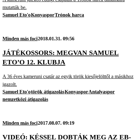
mutatták be.
Samuel Eto'o
Konyaspor
Trónok harca
Minden más foci
2018.01.31. 09:56
JÁTÉKOSSORS: MEGVAN SAMUEL
ETO’O 12. KLUBJA
A 36 éves kameruni csatár az egyik török kiesőjelölttől a másikhoz
igazolt.
Samuel Eto'o
török átigazolás
Konyaspor
Antalyaspor
nemzetközi átigazolás
Minden más foci
2017.08.07. 09:19
VIDEÓ: KÉSSEL DOBTÁK MEG AZ EB-