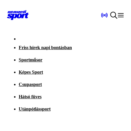
Friss hírek napi bontásban
Sportműsor
Képes Sport
Csupasport
Hátsó füves
Utánpótlássport