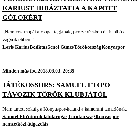
KARIUST HIBÁZTATJA A KAPOTT
GÓLOKÉRT
„Nem érzi magát a csapat tagjának, persze részben én is hibás
vagyok ebben.”
Loris Karius
Besiktas
Senol Günes
Törökország
Konyaspor
Minden más foci
2018.08.03. 20:35
JÁTÉKOSSORS: SAMUEL ETO’O
TÁVOZIK TÖRÖK KLUBJÁTÓL
Nem tartott sokáig a Konyaspor-kaland a kameruni támadónak.
Samuel Eto'o
török labdarúgás
Törökország
Konyaspor
nemzetközi átigazolás