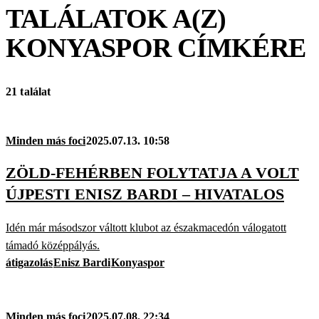
TALÁLATOK A(Z)
KONYASPOR
CÍMKÉRE
21 találat
Minden más foci
2025.07.13. 10:58
ZÖLD-FEHÉRBEN FOLYTATJA A VOLT
ÚJPESTI ENISZ BARDI – HIVATALOS
Idén már másodszor váltott klubot az északmacedón válogatott
támadó középpályás.
átigazolás
Enisz Bardi
Konyaspor
Minden más foci
2025.07.08. 22:34