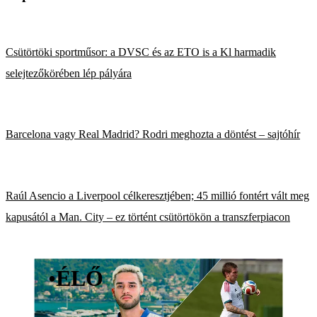
Csütörtöki sportműsor: a DVSC és az ETO is a Kl harmadik
selejtezőkörében lép pályára
Barcelona vagy Real Madrid? Rodri meghozta a döntést – sajtóhír
Raúl Asencio a Liverpool célkeresztjében; 45 millió fontért vált meg
kapusától a Man. City – ez történt csütörtökön a transzferpiacon
•
ÉLŐ