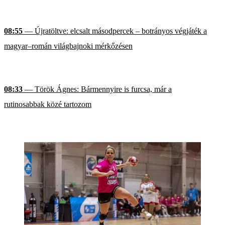
08:55
— Újratöltve: elcsalt másodpercek – botrányos végjáték a
magyar–román világbajnoki mérkőzésen
08:33
— Török Ágnes: Bármennyire is furcsa, már a
rutinosabbak közé tartozom