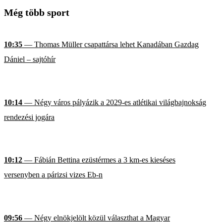
Még több sport
10:35
— Thomas Müller csapattársa lehet Kanadában Gazdag
Dániel – sajtóhír
10:14
— Négy város pályázik a 2029-es atlétikai világbajnokság
rendezési jogára
10:12
— Fábián Bettina ezüstérmes a 3 km-es kieséses
versenyben a párizsi vizes Eb-n
09:56
— Négy elnökjelölt közül választhat a Magyar