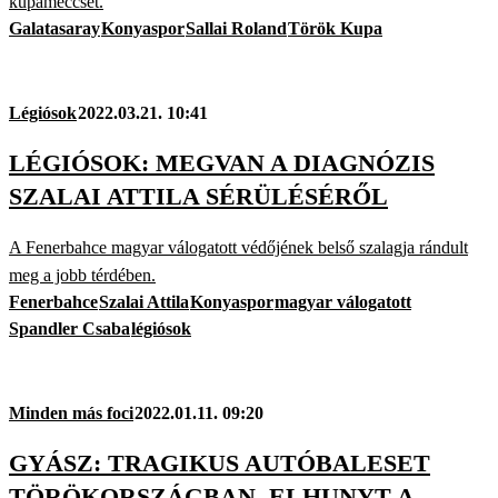
kupameccset.
Galatasaray
Konyaspor
Sallai Roland
Török Kupa
Légiósok
2022.03.21. 10:41
LÉGIÓSOK: MEGVAN A DIAGNÓZIS
SZALAI ATTILA SÉRÜLÉSÉRŐL
A Fenerbahce magyar válogatott védőjének belső szalagja rándult
meg a jobb térdében.
Fenerbahce
Szalai Attila
Konyaspor
magyar válogatott
Spandler Csaba
légiósok
Minden más foci
2022.01.11. 09:20
GYÁSZ: TRAGIKUS AUTÓBALESET
TÖRÖKORSZÁGBAN, ELHUNYT A