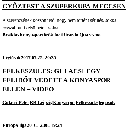
GYŐZTEST A SZUPERKUPA-MECCSEN
A szerencsének köszönhető, hogy nem történt sérülés, sokkal
rosszabbul is elsülhetett volna...
Besiktas
Konyaspor
török foci
Ricardo Quaresma
Légiósok
2017.07.25. 20:35
FELKÉSZÜLÉS: GULÁCSI EGY
FÉLIDŐT VÉDETT A KONYASPOR
ELLEN – VIDEÓ
Gulácsi Péter
RB Leipzig
Konyaspor
Felkészülés
légiósok
Európa-liga
2016.12.08. 19:24