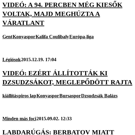
VIDEÓ: A 94. PERCBEN MÉG KIESŐK
VOLTAK, MAJD MEGHÚZTA A
VÁRATLANT
Gent
Konyaspor
Kalifa Coulibaly
Európa-liga
Légiósok
2015.12.19. 17:04
VIDEÓ: EZÉRT ÁLLÍTOTTÁK KI
DZSUDZSÁKOT, MEGLEPŐDÖTT RAJTA
kiállítás
piros lap
Konyaspor
Bursaspor
Dzsudzsák Balázs
Minden más foci
2015.09.02. 12:33
LABDARÚGÁS: BERBATOV MIATT