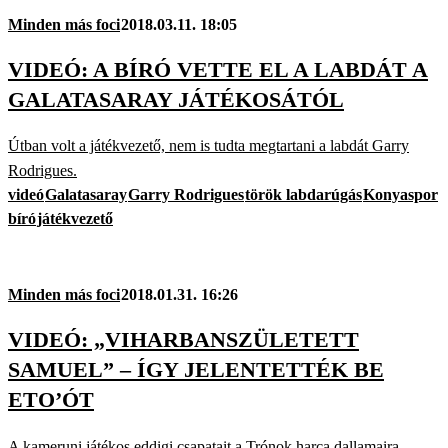
Minden más foci
2018.03.11. 18:05
VIDEÓ: A BÍRÓ VETTE EL A LABDÁT A
GALATASARAY JÁTÉKOSÁTÓL
Útban volt a játékvezető, nem is tudta megtartani a labdát Garry
Rodrigues.
videó
Galatasaray
Garry Rodrigues
török labdarúgás
Konyaspor
bíró
játékvezető
Minden más foci
2018.01.31. 16:26
VIDEÓ: „VIHARBANSZÜLETETT
SAMUEL” – ÍGY JELENTETTÉK BE
ETO’ÓT
A kameruni játékos eddigi csapatait a Trónok harca dallamaira