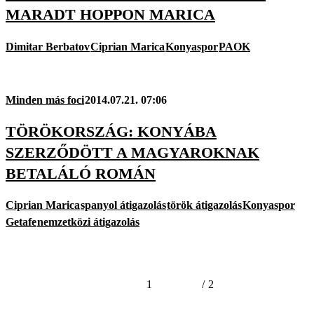
MARADT HOPPON MARICA
Dimitar Berbatov
Ciprian Marica
Konyaspor
PAOK
Minden más foci
2014.07.21. 07:06
TÖRÖKORSZÁG: KONYÁBA
SZERZŐDÖTT A MAGYAROKNAK
BETALÁLÓ ROMÁN
Ciprian Marica
spanyol átigazolás
török átigazolás
Konyaspor
Getafe
nemzetközi átigazolás
1
/
2