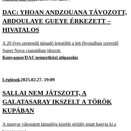
DAC: YHOAN ANDZOUANA TÁVOZOTT,
ABDOULAYE GUEYE ÉRKEZETT –
HIVATALOS
A 20 éves szenegáli támadó legutóbb a lett élvonalban szereplő
Super Nova csapatában játszott.
Konyaspor
DAC
nemzetközi átigazolás
Légiósok
2025.02.27. 19:09
SALLAI NEM JÁTSZOTT, A
GALATASARAY IKSZELT A TÖRÖK
KUPÁBAN
A magyar válogatott támadója kisebb sérülés miatt hagyta ki a