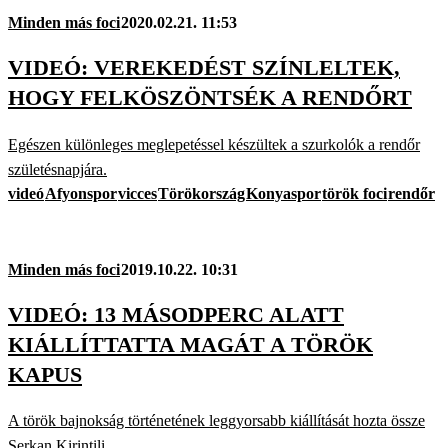
Minden más foci
2020.02.21. 11:53
VIDEÓ: VEREKEDÉST SZÍNLELTEK,
HOGY FELKÖSZÖNTSÉK A RENDŐRT
Egészen különleges meglepetéssel készültek a szurkolók a rendőr
születésnapjára.
videó
Afyonspor
vicces
Törökország
Konyaspor
török foci
rendőr
Minden más foci
2019.10.22. 10:31
VIDEÓ: 13 MÁSODPERC ALATT
KIÁLLÍTTATTA MAGÁT A TÖRÖK
KAPUS
A török bajnokság történetének leggyorsabb kiállítását hozta össze
Serkan Kirintili.