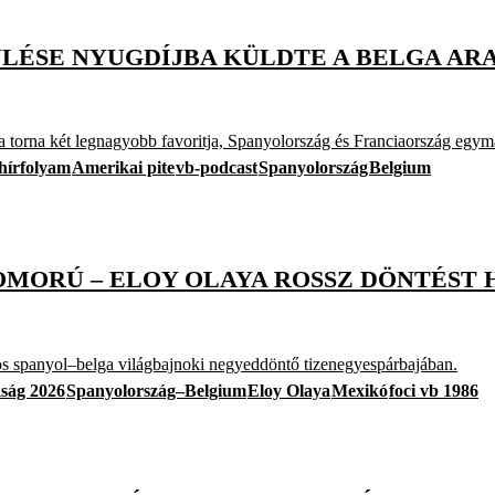
ÜLÉSE NYUGDÍJBA KÜLDTE A BELGA AR
torna két legnagyobb favoritja, Spanyolország és Franciaország egymás 
hírfolyam
Amerikai pite
vb-podcast
Spanyolország
Belgium
MORÚ – ELOY OLAYA ROSSZ DÖNTÉST 
-os spanyol–belga világbajnoki negyeddöntő tizenegyespárbajában.
kság 2026
Spanyolország–Belgium
Eloy Olaya
Mexikó
foci vb 1986