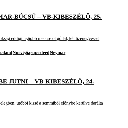
R-BÚCSÚ – VB-KIBESZÉLŐ, 25.
kság eddigi legjobb meccse öt góllal, két tizenegyessel,
aaland
Norvégia
superfeed
Neymar
JUTNI – VB-KIBESZÉLŐ, 24.
legben, utóbbi kissé a semmiből előnybe kerülve darálta