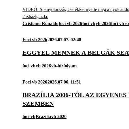
VIDEÓ! Spanyolország cserékkel nyerte meg a nyolcaddöntő
társházigazda.
Cristiano Ronaldo
foci vb 2026
foci vb
vb 2026
foci vb e
Foci vb 2026
2026.07.07. 02:48
EGGYEL MENNEK A BELGÁK SEAT
foci vb
vb 2026
vb-hírfolyam
Foci vb 2026
2026.07.06. 11:51
BRAZÍLIA 2006-TÓL AZ EGYENES
SZEMBEN
foci vb
Brazília
vb 2020