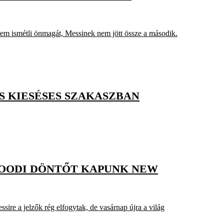
elem ismétli önmagát, Messinek nem jött össze a második.
S KIESÉSES SZAKASZBAN
WOODI DÖNTŐT KAPUNK NEW
ssire a jelzők rég elfogytak, de vasárnap újra a világ