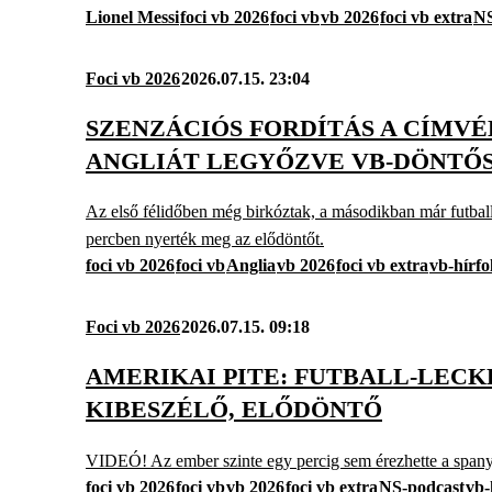
Lionel Messi
foci vb 2026
foci vb
vb 2026
foci vb extra
NS
Foci vb 2026
2026.07.15. 23:04
SZENZÁCIÓS FORDÍTÁS A CÍMVÉ
ANGLIÁT LEGYŐZVE VB-DÖNTŐ
Az első félidőben még birkóztak, a másodikban már futballo
percben nyerték meg az elődöntőt.
foci vb 2026
foci vb
Anglia
vb 2026
foci vb extra
vb-hírf
Foci vb 2026
2026.07.15. 09:18
AMERIKAI PITE: FUTBALL-LEC
KIBESZÉLŐ, ELŐDÖNTŐ
VIDEÓ! Az ember szinte egy percig sem érezhette a spanyo
foci vb 2026
foci vb
vb 2026
foci vb extra
NS-podcast
vb-