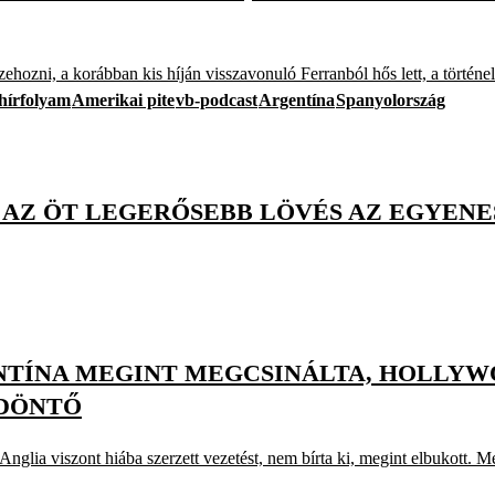
ehozni, a korábban kis híján visszavonuló Ferranból hős lett, a történ
hírfolyam
Amerikai pite
vb-podcast
Argentína
Spanyolország
 AZ ÖT LEGERŐSEBB LÖVÉS AZ EGYENE
GENTÍNA MEGINT MEGCSINÁLTA, HOLLY
ŐDÖNTŐ
nglia viszont hiába szerzett vezetést, nem bírta ki, megint elbukott. Me