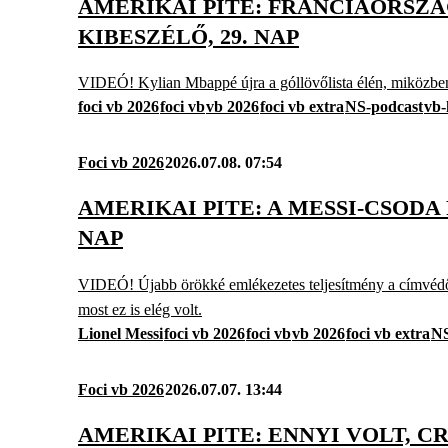
AMERIKAI PITE: FRANCIAORSZÁG
KIBESZÉLŐ, 29. NAP
VIDEÓ! Kylian Mbappé újra a góllövőlista élén, miközben M
foci vb 2026
foci vb
vb 2026
foci vb extra
NS-podcast
vb-
Foci vb 2026
2026.07.08. 07:54
AMERIKAI PITE: A MESSI-CSODA
NAP
VIDEÓ! Újabb örökké emlékezetes teljesítmény a címvédőtől
most ez is elég volt.
Lionel Messi
foci vb 2026
foci vb
vb 2026
foci vb extra
NS
Foci vb 2026
2026.07.07. 13:44
AMERIKAI PITE: ENNYI VOLT, C