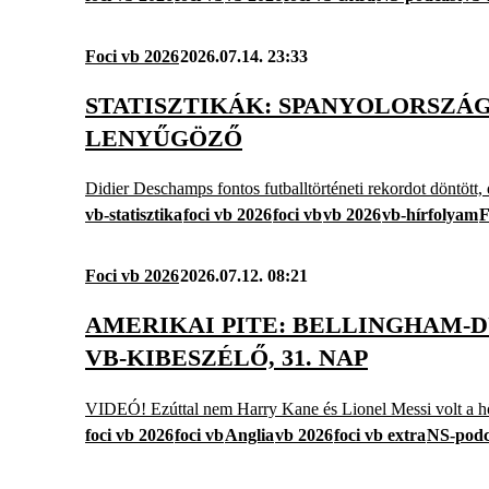
Foci vb 2026
2026.07.14. 23:33
STATISZTIKÁK: SPANYOLORSZÁG
LENYŰGÖZŐ
Didier Deschamps fontos futballtörténeti rekordot döntött, 
vb-statisztika
foci vb 2026
foci vb
vb 2026
vb-hírfolyam
F
Foci vb 2026
2026.07.12. 08:21
AMERIKAI PITE: BELLINGHAM-D
VB-KIBESZÉLŐ, 31. NAP
VIDEÓ! Ezúttal nem Harry Kane és Lionel Messi volt a hős
foci vb 2026
foci vb
Anglia
vb 2026
foci vb extra
NS-podc