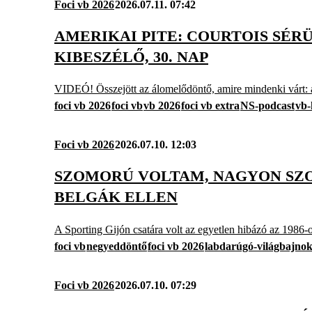
Foci vb 2026
2026.07.11. 07:42
AMERIKAI PITE: COURTOIS SÉR
KIBESZÉLŐ, 30. NAP
VIDEÓ! Összejött az álomelődöntő, amire mindenki várt: a 
foci vb 2026
foci vb
vb 2026
foci vb extra
NS-podcast
vb-
Foci vb 2026
2026.07.10. 12:03
SZOMORÚ VOLTAM, NAGYON SZO
BELGÁK ELLEN
A Sporting Gijón csatára volt az egyetlen hibázó az 1986
foci vb
negyeddöntő
foci vb 2026
labdarúgó-világbajno
Foci vb 2026
2026.07.10. 07:29