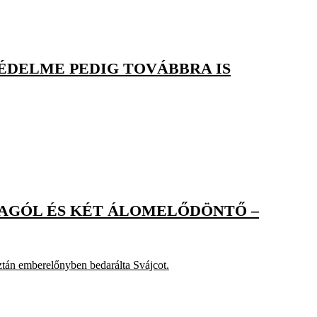
ÉDELME PEDIG TOVÁBBRA IS
DAGÓL ÉS KÉT ÁLOMELŐDÖNTŐ –
ztán emberelőnyben bedarálta Svájcot.