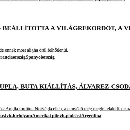
 BEÁLLÍTOTTA A VILÁGREKORDOT, A V
de ennek most aligha örül felhőtlenül.
ranciaország
Spanyolország
UPLA, BUTA KIÁLLÍTÁS, ÁLVAREZ-CSO
: Anglia fordított Norvégia ellen, a címvédő meg megint elaludt, de a
ast
vb-hírfolyam
Amerikai pite
vb-podcast
Argentína