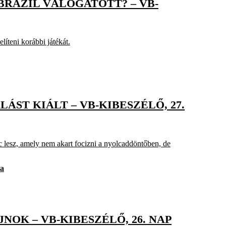
 BRAZIL VÁLOGATOTT? – VB-
íteni korábbi játékát.
ÁST KIÁLT – VB-KIBESZÉLŐ, 27.
c lesz, amely nem akart focizni a nyolcaddöntőben, de
na
NOK – VB-KIBESZÉLŐ, 26. NAP