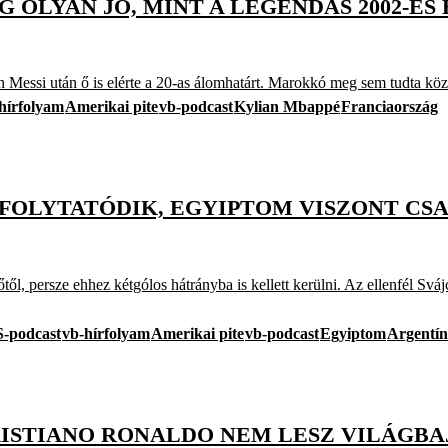
 OLYAN JÓ, MINT A LEGENDÁS 2002-ES
essi után ő is elérte a 20-as álomhatárt. Marokkó meg sem tudta közel
hírfolyam
Amerikai pite
vb-podcast
Kylian Mbappé
Franciaország
 FOLYTATÓDIK, EGYIPTOM VISZONT CSAL
, persze ehhez kétgólos hátrányba is kellett kerülni. Az ellenfél Sváj
-podcast
vb-hírfolyam
Amerikai pite
vb-podcast
Egyiptom
Argentí
RISTIANO RONALDO NEM LESZ VILÁGBAJ