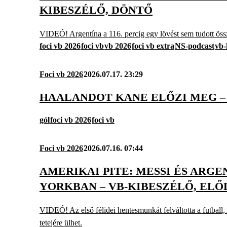
KIBESZÉLŐ, DÖNTŐ
VIDEÓ! Argentína a 116. percig egy lövést sem tudott össz
foci vb 2026
foci vb
vb 2026
foci vb extra
NS-podcast
vb-
Foci vb 2026
2026.07.17. 23:29
HAALANDOT KANE ELŐZI MEG –
gól
foci vb 2026
foci vb
Foci vb 2026
2026.07.16. 07:44
AMERIKAI PITE: MESSI ÉS AR
YORKBAN – VB-KIBESZÉLŐ, EL
VIDEÓ! Az első félidei hentesmunkát felváltotta a futball, A
tetejére ülhet.