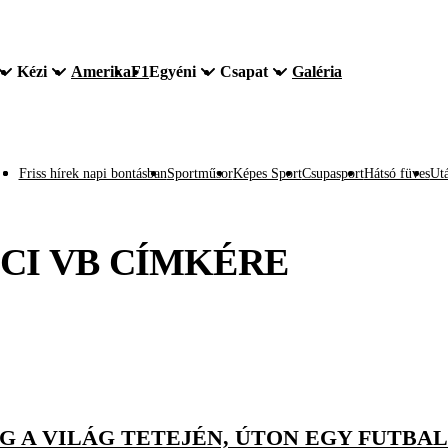
Kézi
Amerika
F1
Egyéni
Csapat
Galéria
Friss hírek napi bontásban
Sportműsor
Képes Sport
Csupasport
Hátsó füves
Utá
CI VB
CÍMKÉRE
 A VILÁG TETEJÉN, ÚTON EGY FUTBALL