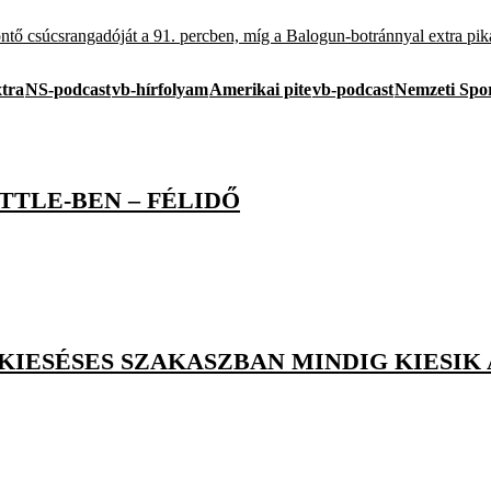
 csúcsrangadóját a 91. percben, míg a Balogun-botránnyal extra pika
xtra
NS-podcast
vb-hírfolyam
Amerikai pite
vb-podcast
Nemzeti Spo
TLE-BEN – FÉLIDŐ
 KIESÉSES SZAKASZBAN MINDIG KIESIK