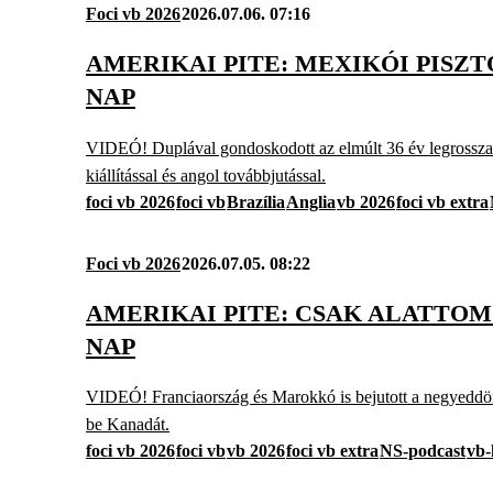
Foci vb 2026
2026.07.06. 07:16
AMERIKAI PITE: MEXIKÓI PISZT
NAP
VIDEÓ! Duplával gondoskodott az elmúlt 36 év legrosszabb b
kiállítással és angol továbbjutással.
foci vb 2026
foci vb
Brazília
Anglia
vb 2026
foci vb extra
Foci vb 2026
2026.07.05. 08:22
AMERIKAI PITE: CSAK ALATTOM
NAP
VIDEÓ! Franciaország és Marokkó is bejutott a negyeddönt
be Kanadát.
foci vb 2026
foci vb
vb 2026
foci vb extra
NS-podcast
vb-