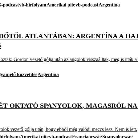
-podcast
vb-hírfolyam
Amerikai pite
vb-podcast
Argentína
DŐTŐL ATLANTÁBAN: ARGENTÍNA A HA
S
ztak: Gordon vezető gólja után az angolok visszaálltak, meg is itták a l
olyam
élő közvetítés
Argentína
KÉT OKTATÓ SPANYOLOK, MAGASRÓL NA
lok vezető gólja után, hogy ebből még valódi meccs lesz. Nem is lett.
hírfolyam
Amerikai pite
vb-podcast
Franciaország
Spanyolország