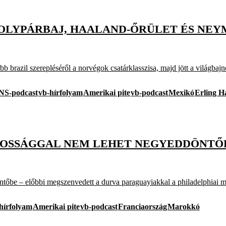
OLYPÁRBAJ, HAALAND-ŐRÜLET ÉS NEYMA
razil szerepléséről a norvégok csatárklasszisa, majd jött a világbajno
NS-podcast
vb-hírfolyam
Amerikai pite
vb-podcast
Mexikó
Erling H
OSSÁGGAL NEM LEHET NEGYEDDÖNTŐBE 
őbe – előbbi megszenvedett a durva paraguayiakkal a philadelphiai me
hírfolyam
Amerikai pite
vb-podcast
Franciaország
Marokkó