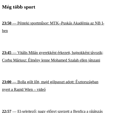
Még több sport
23:50
— Pénteki sportműsor: MTK–Puskás Akadémia az NB I-
ben
23:45
— Vitális Milán gyerekként érkezett, bajnokként távozik;
Corbu Máriusz: Élmény lenne Mohamed Szalah ellen játszani
23:00
— Bolla gólt lőtt, majd gólpasszt adott: Észtországban
nyert a Rapid Wien – videó
22:57
— El-selejtező: nagy előnyt szerzett a Benfica a rájátszás