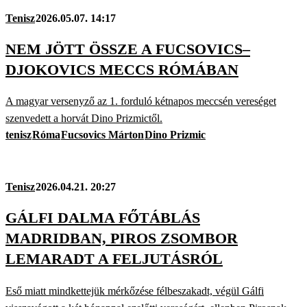
Tenisz
2026.05.07. 14:17
NEM JÖTT ÖSSZE A FUCSOVICS–
DJOKOVICS MECCS RÓMÁBAN
A magyar versenyző az 1. forduló kétnapos meccsén vereséget
szenvedett a horvát Dino Prizmictől.
tenisz
Róma
Fucsovics Márton
Dino Prizmic
Tenisz
2026.04.21. 20:27
GÁLFI DALMA FŐTÁBLÁS
MADRIDBAN, PIROS ZSOMBOR
LEMARADT A FELJUTÁSRÓL
Eső miatt mindkettejük mérkőzése félbeszakadt, végül Gálfi