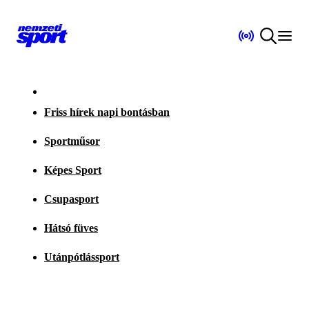
Friss hírek napi bontásban
Sportműsor
Képes Sport
Csupasport
Hátsó füves
Utánpótlássport