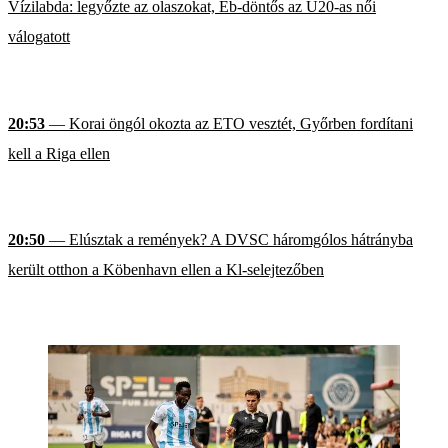
Vízilabda: legyőzte az olaszokat, Eb-döntős az U20-as női
válogatott
20:53
— Korai öngól okozta az ETO vesztét, Győrben fordítani
kell a Riga ellen
20:50
— Elúsztak a remények? A DVSC háromgólos hátrányba
került otthon a Köbenhavn ellen a Kl-selejtezőben