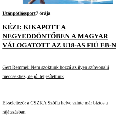
Utánpótlássport
7 órája
KÉZI: KIKAPOTT A
NEGYEDDÖNTŐBEN A MAGYAR
VÁLOGATOTT AZ U18-AS FIÚ EB-N
Gert Remmel: Nem szoktunk hozzá az ilyen színvonalú
meccsekhez, de jól teljesítettünk
El-selejtező: a CSZKA Szófia helye szinte már biztos a
rájátszásban