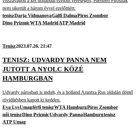
visszavágott a két hónappal ezelőtti vereségért, ellenben Pirosnak
nem sikerült a három évvel ezelőttiért.
tenisz
Darja Vidmanova
Gálfi Dalma
Piros Zsombor
Dino Prizmic
WTA Madrid
ATP Madrid
Tenisz
2023.07.26. 21:47
TENISZ: UDVARDY PANNA NEM
JUTOTT A NYOLC KÖZÉ
HAMBURGBAN
Udvardy párosban is indult, és a holland Arantxa Rus oldalán döntő
rövidítésben kapott ki kedden.
Eva Lys
Umag
férfi tenisz
WTA Hamburg
Piros Zsombor
női tenisz
Dino Prizmic
Udvardy Panna
Hamburg
tenisz
ATP Umag