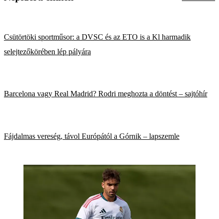
Csütörtöki sportműsor: a DVSC és az ETO is a Kl harmadik
selejtezőkörében lép pályára
Barcelona vagy Real Madrid? Rodri meghozta a döntést – sajtóhír
Fájdalmas vereség, távol Európától a Górnik – lapszemle