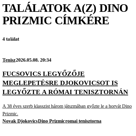
TALÁLATOK A(Z)
DINO
PRIZMIC
CÍMKÉRE
4 találat
Tenisz
2026.05.08. 20:34
FUCSOVICS LEGYŐZŐJE
MEGLEPETÉSRE DJOKOVICSOT IS
LEGYŐZTE A RÓMAI TENISZTORNÁN
A 38 éves szerb klasszist három játszmában győzte le a horvát Dino
Prizmic.
Novak Djokovics
Dino Prizmic
romai tenisztorna