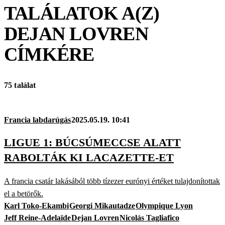
TALÁLATOK A(Z)
DEJAN LOVREN
CÍMKÉRE
75 találat
Francia labdarúgás
2025.05.19. 10:41
LIGUE 1: BÚCSÚMECCSE ALATT
RABOLTÁK KI LACAZETTE-ET
A francia csatár lakásából több tízezer eurónyi értéket tulajdonítottak
el a betörők.
Karl Toko-Ekambi
Georgi Mikautadze
Olympique Lyon
Jeff Reine-Adelaïde
Dejan Lovren
Nicolás Tagliafico