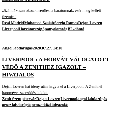
„Szándékosan okozott sérülést a barátomnak, ezért meg kellett
fizetnie.”
Real Madrid
Mohamed Szalah
Sergio Ramos
Dejan Lovren
Liverpool
Horvátország
Spanyolország
BL-döntő
Angol labdarúgás
2020.07.27. 14:10
LIVERPOOL: A HORVÁT VÁLOGATOTT
VÉDŐ A ZENITHEZ IGAZOLT –
HIVATALOS
Dejan Lovren hat idény után hagyta el a Liverpoolt. A Zenitnél
hároméves szerződést kötött.
Zenit Szentpétervár
Dejan Lovren
Liverpool
angol labdarúgás
orosz labdarúgás
nemzetközi átigazolás