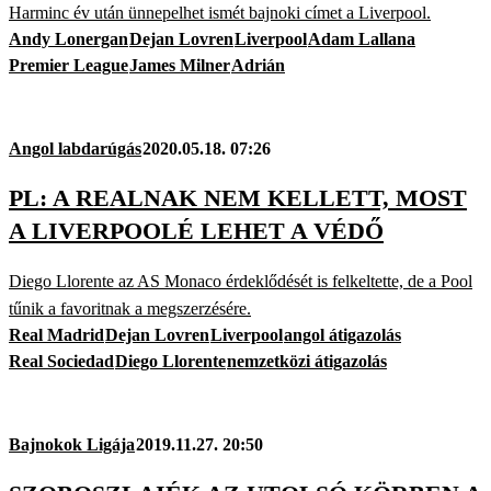
Harminc év után ünnepelhet ismét bajnoki címet a Liverpool.
Andy Lonergan
Dejan Lovren
Liverpool
Adam Lallana
Premier League
James Milner
Adrián
Angol labdarúgás
2020.05.18. 07:26
PL: A REALNAK NEM KELLETT, MOST
A LIVERPOOLÉ LEHET A VÉDŐ
Diego Llorente az AS Monaco érdeklődését is felkeltette, de a Pool
tűnik a favoritnak a megszerzésére.
Real Madrid
Dejan Lovren
Liverpool
angol átigazolás
Real Sociedad
Diego Llorente
nemzetközi átigazolás
Bajnokok Ligája
2019.11.27. 20:50