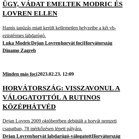
ÜGY, VÁDAT EMELTEK MODRIC ÉS
LOVREN ELLEN
Hamis tanúzás miatt került kellemetlen helyzetbe a két vb-
ezüstérmes labdarúgó.
Luka Modric
Dejan Lovren
horvát foci
Horvátország
Dinamo Zagreb
Minden más foci
2023.02.23. 12:09
HORVÁTORSZÁG: VISSZAVONUL A
VÁLOGATOTTÓL A RUTINOS
KÖZÉPHÁTVÉD
Dejan Lovren 2009 októberében debütált a horvát nemzeti
csapatban, 78 mérkőzésen lépett pályára.
Dejan Lovren
horvát labdarúgó-válogatott
Horvátország