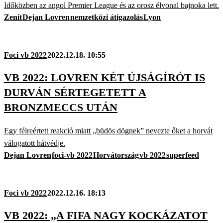
Időközben az angol Premier League és az orosz élvonal bajnoka lett.
Zenit
Dejan Lovren
nemzetközi átigazolás
Lyon
Foci vb 2022
2022.12.18. 10:55
VB 2022: LOVREN KÉT ÚJSÁGÍRÓT IS
DURVÁN SÉRTEGETETT A
BRONZMECCS UTÁN
Egy félreértett reakció miatt „büdös dögnek” nevezte őket a horvát
válogatott hátvédje.
Dejan Lovren
foci-vb 2022
Horvátország
vb 2022
superfeed
Foci vb 2022
2022.12.16. 18:13
VB 2022: „A FIFA NAGY KOCKÁZATOT