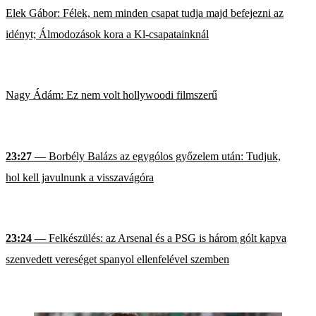
Elek Gábor: Félek, nem minden csapat tudja majd befejezni az
idényt; Álmodozások kora a Kl-csapatainknál
Nagy Ádám: Ez nem volt hollywoodi filmszerű
23:27
— Borbély Balázs az egygólos győzelem után: Tudjuk,
hol kell javulnunk a visszavágóra
23:24
— Felkészülés: az Arsenal és a PSG is három gólt kapva
szenvedett vereséget spanyol ellenfelével szemben