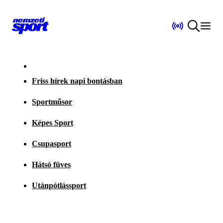
Friss hírek napi bontásban
Sportműsor
Képes Sport
Csupasport
Hátsó füves
Utánpótlássport