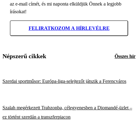
az e-mail címét, és mi naponta elküldjük Önnek a legjobb
írásokat!
FELIRATKOZOM A HÍRLEVÉLRE
Népszerű cikkek
Összes hír
Szerdai sportműsor: Európa-liga-selejtezőt játszik a Ferencváros
Szalah megérkezett Trabzonba, célegyenesben a Diomandé-üzlet –
ez történt szerdán a transzferpiacon