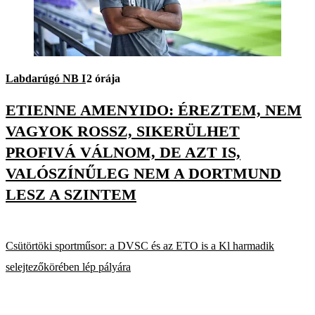
Labdarúgó NB I
2 órája
ETIENNE AMENYIDO: ÉREZTEM, NEM
VAGYOK ROSSZ, SIKERÜLHET
PROFIVÁ VÁLNOM, DE AZT IS,
VALÓSZÍNŰLEG NEM A DORTMUND
LESZ A SZINTEM
Csütörtöki sportműsor: a DVSC és az ETO is a Kl harmadik
selejtezőkörében lép pályára