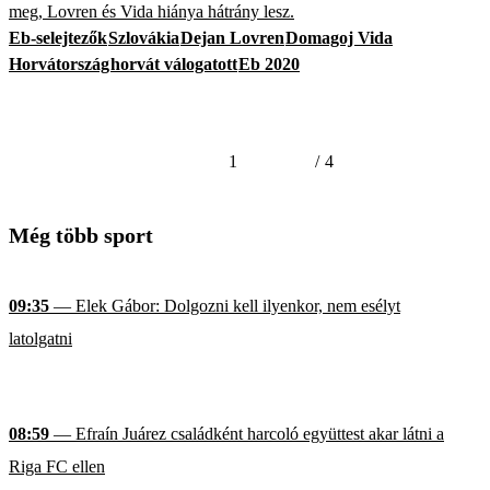
meg, Lovren és Vida hiánya hátrány lesz.
Eb-selejtezők
Szlovákia
Dejan Lovren
Domagoj Vida
Horvátország
horvát válogatott
Eb 2020
1
/
4
Még több sport
09:35
— Elek Gábor: Dolgozni kell ilyenkor, nem esélyt
latolgatni
08:59
— Efraín Juárez családként harcoló együttest akar látni a
Riga FC ellen