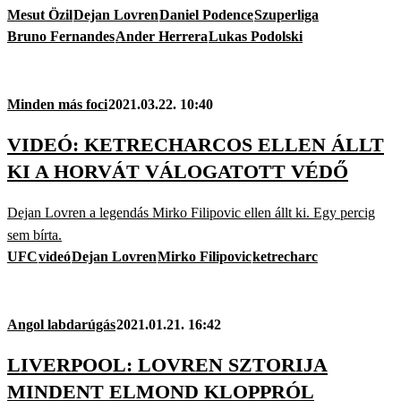
Mesut Özil
Dejan Lovren
Daniel Podence
Szuperliga
Bruno Fernandes
Ander Herrera
Lukas Podolski
Minden más foci
2021.03.22. 10:40
VIDEÓ: KETRECHARCOS ELLEN ÁLLT
KI A HORVÁT VÁLOGATOTT VÉDŐ
Dejan Lovren a legendás Mirko Filipovic ellen állt ki. Egy percig
sem bírta.
UFC
videó
Dejan Lovren
Mirko Filipovic
ketrecharc
Angol labdarúgás
2021.01.21. 16:42
LIVERPOOL: LOVREN SZTORIJA
MINDENT ELMOND KLOPPRÓL