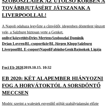
SZOBOSZLAIÉK AZ UTOLSÓ KÖRBEN A
TOVÁBBJUTÁSÉRT JÁTSZANAK A
LIVERPOOLLAL!
A Napoli odahaza legyőzte a címvédőt, idegenben döntetlent játszott
vele, a Salzburg biztosan verte a Genket.
onlive!
közvetítés
Dries Mertens
Szoboszlai Dominik
Dejan Lovren
BL-csoportkör
BL
Jürgen Klopp
Salzburg
Liverpool
BL E-csoport
Napoli
Fabinho
Genk
Bajnokok Ligája
Foci Eb 2020
2019.10.15. 10:32
EB 2020: KÉT ALAPEMBER HIÁNYOZNI
FOG A HORVÁTOKTÓL A SORSDÖNTŐ
MECCSEN
Modric szerint a walesiek egyenlítő gólját szabálytalanság előzte