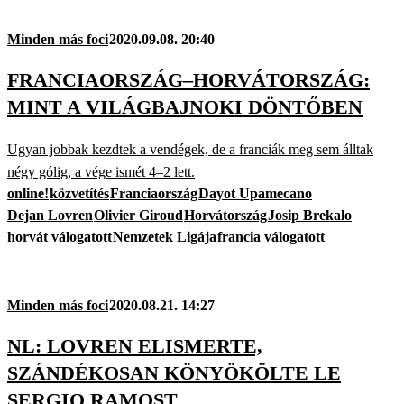
Minden más foci
2020.09.08. 20:40
FRANCIAORSZÁG–HORVÁTORSZÁG:
MINT A VILÁGBAJNOKI DÖNTŐBEN
Ugyan jobbak kezdtek a vendégek, de a franciák meg sem álltak
négy gólig, a vége ismét 4–2 lett.
online!
közvetítés
Franciaország
Dayot Upamecano
Dejan Lovren
Olivier Giroud
Horvátország
Josip Brekalo
horvát válogatott
Nemzetek Ligája
francia válogatott
Minden más foci
2020.08.21. 14:27
NL: LOVREN ELISMERTE,
SZÁNDÉKOSAN KÖNYÖKÖLTE LE
SERGIO RAMOST