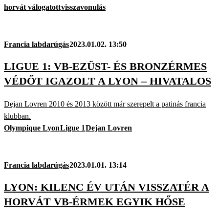
horvát válogatott
visszavonulás
Francia labdarúgás
2023.01.02. 13:50
LIGUE 1: VB-EZÜST- ÉS BRONZÉRMES
VÉDŐT IGAZOLT A LYON – HIVATALOS
Dejan Lovren 2010 és 2013 között már szerepelt a patinás francia
klubban.
Olympique Lyon
Ligue 1
Dejan Lovren
Francia labdarúgás
2023.01.01. 13:14
LYON: KILENC ÉV UTÁN VISSZATÉR A
HORVÁT VB-ÉRMEK EGYIK HŐSE