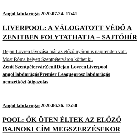
Angol labdarúgás
2020.07.24. 17:41
LIVERPOOL: A VÁLOGATOTT VÉDŐ A
ZENITBEN FOLYTATHATJA – SAJTÓHÍR
Dejan Lovren távozása már az előző nyáron is napirenden volt.
Most Róma helyett Szentpéterváron köthet ki.
Zenit Szentpétervár
Zenit
Dejan Lovren
Liverpool
angol labdarúgás
Premier League
orosz labdarúgás
nemzetközi átigazolás
Angol labdarúgás
2020.06.26. 13:50
POOL: ŐK ÖTEN ÉLTEK AZ ELŐZŐ
BAJNOKI CÍM MEGSZERZÉSEKOR