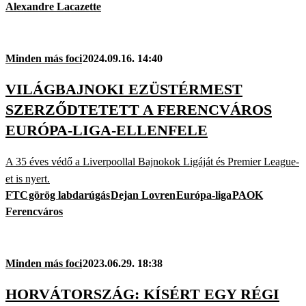
Alexandre Lacazette
Minden más foci
2024.09.16. 14:40
VILÁGBAJNOKI EZÜSTÉRMEST
SZERZŐDTETETT A FERENCVÁROS
EURÓPA-LIGA-ELLENFELE
A 35 éves védő a Liverpoollal Bajnokok Ligáját és Premier League-
et is nyert.
FTC
görög labdarúgás
Dejan Lovren
Európa-liga
PAOK
Ferencváros
Minden más foci
2023.06.29. 18:38
HORVÁTORSZÁG: KÍSÉRT EGY RÉGI