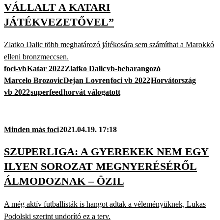
VÁLLALT A KATARI
JÁTÉKVEZETŐVEL”
Zlatko Dalic több meghatározó játékosára sem számíthat a Marokkó
elleni bronzmeccsen.
foci-vb
Katar 2022
Zlatko Dalic
vb-beharangozó
Marcelo Brozovic
Dejan Lovren
foci vb 2022
Horvátország
vb 2022
superfeed
horvát válogatott
Minden más foci
2021.04.19. 17:18
SZUPERLIGA: A GYEREKEK NEM EGY
ILYEN SOROZAT MEGNYERÉSÉRŐL
ÁLMODOZNAK – ÖZIL
A még aktív futballisták is hangot adtak a véleményüknek, Lukas
Podolski szerint undorító ez a terv.