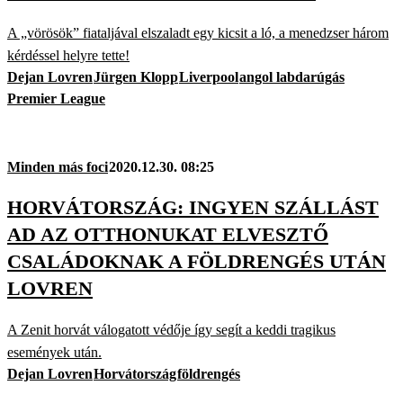
A „vörösök” fiataljával elszaladt egy kicsit a ló, a menedzser három
kérdéssel helyre tette!
Dejan Lovren
Jürgen Klopp
Liverpool
angol labdarúgás
Premier League
Minden más foci
2020.12.30. 08:25
HORVÁTORSZÁG: INGYEN SZÁLLÁST
AD AZ OTTHONUKAT ELVESZTŐ
CSALÁDOKNAK A FÖLDRENGÉS UTÁN
LOVREN
A Zenit horvát válogatott védője így segít a keddi tragikus
események után.
Dejan Lovren
Horvátország
földrengés