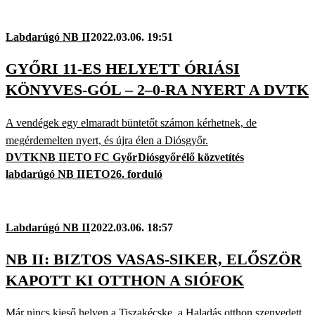
Labdarúgó NB II
2022.03.06. 19:51
GYŐRI 11-ES HELYETT ÓRIÁSI
KÖNYVES-GÓL – 2–0-RA NYERT A DVTK
A vendégek egy elmaradt büntetőt számon kérhetnek, de
megérdemelten nyert, és újra élen a Diósgyőr.
DVTK
NB II
ETO FC Győr
Diósgyőr
élő közvetítés
labdarúgó NB II
ETO
26. forduló
Labdarúgó NB II
2022.03.06. 18:57
NB II: BIZTOS VASAS-SIKER, ELŐSZÖR
KAPOTT KI OTTHON A SIÓFOK
Már nincs kieső helyen a Tiszakécske, a Haladás otthon szenvedett