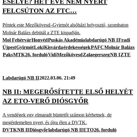
ESÉLYE? HÉT ÉVE NEM NYERT
FELCSÚTON AZ FTC…
Péntek este Mezőkövesd–Gyirmót alsóházi helyosztó, szombaton
Molnár Balázs debütál a ZTE kispadján.
Mol Fehérvár
Honvéd
Puskás Akadémia
labdarúgó NB I
Fradi
Újpest
Gyirmót
Loki
Kisvárda
érdekességek
PAFC
Molnár Balázs
Paks
MTK
26. forduló
Vidi
Mezőkövesd
Zalaegerszeg
NB I
ZTE
Labdarúgó NB II
2022.03.06. 21:49
NB II: MEGERŐSÍTETTE ELSŐ HELYÉT
AZ ETO-VERŐ DIÓSGYŐR
A vendégek egy elmaradt büntetőt számon kérhetnek, de
megérdemelten nyert, és újra élen a DVTK.
DVTK
NB II
Diósgyőr
labdarúgó NB II
ETO
26. forduló