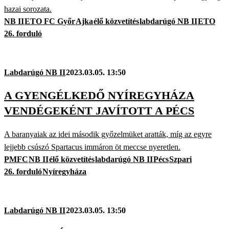
hazai sorozata.
NB II
ETO FC Győr
Ajka
élő közvetítés
labdarúgó NB II
ETO
26. forduló
Labdarúgó NB II
2023.03.05. 13:50
A GYENGÉLKEDŐ NYÍREGYHÁZA
VENDÉGEKÉNT JAVÍTOTT A PÉCS
A baranyaiak az idei második győzelmüket aratták, míg az egyre
lejjebb csúszó Spartacus immáron öt meccse nyeretlen.
PMFC
NB II
élő közvetítés
labdarúgó NB II
Pécs
Szpari
26. forduló
Nyíregyháza
Labdarúgó NB II
2023.03.05. 13:50