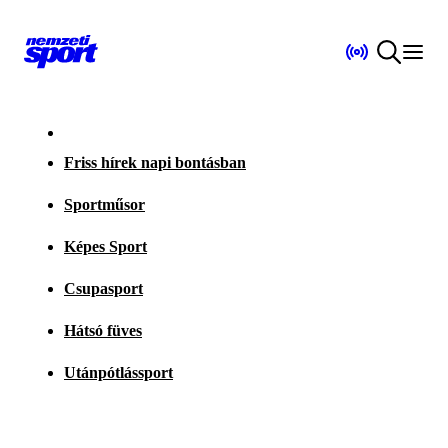
Friss hírek napi bontásban
Sportműsor
Képes Sport
Csupasport
Hátsó füves
Utánpótlássport