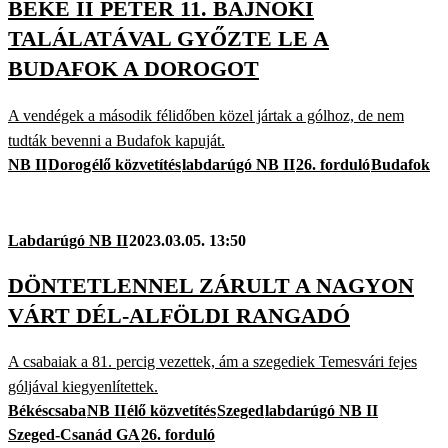
BEKE II PÉTER 11. BAJNOKI
TALÁLATÁVAL GYŐZTE LE A
BUDAFOK A DOROGOT
A vendégek a második félidőben közel jártak a gólhoz, de nem
tudták bevenni a Budafok kapuját.
NB II
Dorog
élő közvetítés
labdarúgó NB II
26. forduló
Budafok
Labdarúgó NB II
2023.03.05. 13:50
DÖNTETLENNEL ZÁRULT A NAGYON
VÁRT DÉL-ALFÖLDI RANGADÓ
A csabaiak a 81. percig vezettek, ám a szegediek Temesvári fejes
góljával kiegyenlítettek.
Békéscsaba
NB II
élő közvetítés
Szeged
labdarúgó NB II
Szeged-Csanád GA
26. forduló