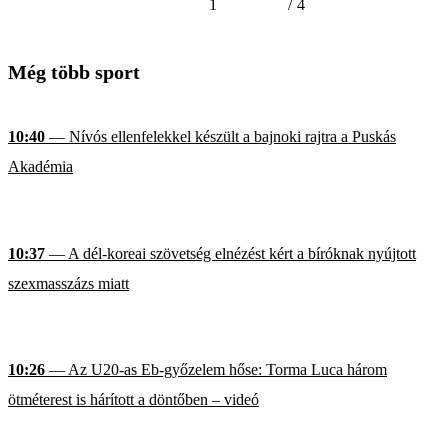
1
/
4
Még több sport
10:40
— Nívós ellenfelekkel készült a bajnoki rajtra a Puskás
Akadémia
10:37
— A dél-koreai szövetség elnézést kért a bíróknak nyújtott
szexmasszázs miatt
10:26
— Az U20-as Eb-győzelem hőse: Torma Luca három
ötméterest is hárított a döntőben – videó