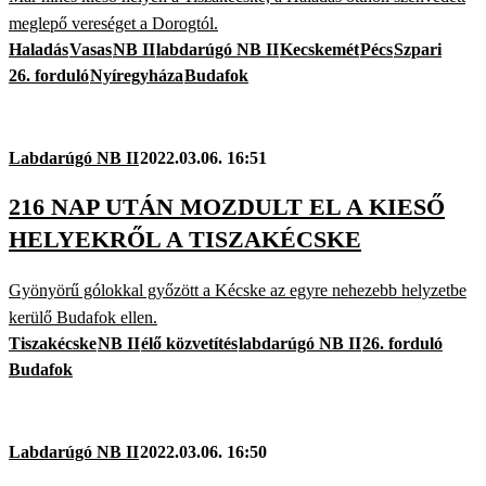
meglepő vereséget a Dorogtól.
Haladás
Vasas
NB II
labdarúgó NB II
Kecskemét
Pécs
Szpari
26. forduló
Nyíregyháza
Budafok
Labdarúgó NB II
2022.03.06. 16:51
216 NAP UTÁN MOZDULT EL A KIESŐ
HELYEKRŐL A TISZAKÉCSKE
Gyönyörű gólokkal győzött a Kécske az egyre nehezebb helyzetbe
kerülő Budafok ellen.
Tiszakécske
NB II
élő közvetítés
labdarúgó NB II
26. forduló
Budafok
Labdarúgó NB II
2022.03.06. 16:50