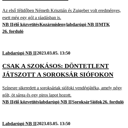
Az első félidőben Németh Krisztián és Zuigeber volt eredményes,
esett még egy gól a ráadásban is.
NB II
élő közvetítés
Kozármisleny
labdarúgó NB II
MTK
26. forduló
Labdarúgó NB II
2023.03.05. 13:50
CSAK A SZOKÁSOS: DÖNTETLENT
JÁTSZOTT A SOROKSÁR SIÓFOKON
Színesre sikeredett a soroksáriak siófoki vendégjátéka, amely négy
gólt, öt sárga és egy piros lapot hozott.
NB II
élő közvetítés
labdarúgó NB II
Soroksár
Siófok
26. forduló
Labdarúgó NB II
2023.03.05. 13:50