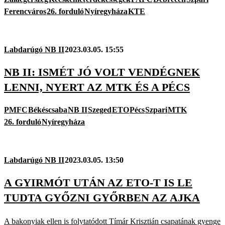
Ferencváros
26. forduló
Nyíregyháza
KTE
Labdarúgó NB II
2023.03.05. 15:55
NB II: ISMÉT JÓ VOLT VENDÉGNEK
LENNI, NYERT AZ MTK ÉS A PÉCS
PMFC
Békéscsaba
NB II
Szeged
ETO
Pécs
Szpari
MTK
26. forduló
Nyíregyháza
Labdarúgó NB II
2023.03.05. 13:50
A GYIRMÓT UTÁN AZ ETO-T IS LE
TUDTA GYŐZNI GYŐRBEN AZ AJKA
A bakonyiak ellen is folytatódott Tímár Krisztián csapatának gyenge