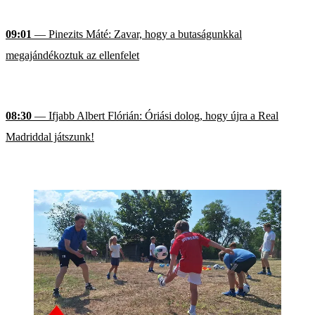
09:01
— Pinezits Máté: Zavar, hogy a butaságunkkal
megajándékoztuk az ellenfelet
08:30
— Ifjabb Albert Flórián: Óriási dolog, hogy újra a Real
Madriddal játszunk!