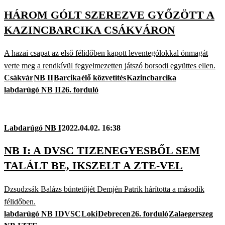
HÁROM GÓLT SZEREZVE GYŐZÖTT A
KAZINCBARCIKA CSÁKVÁRON
A hazai csapat az első félidőben kapott leventególokkal önmagát
verte meg a rendkívül fegyelmezetten játszó borsodi együttes ellen.
Csákvár
NB II
Barcika
élő közvetítés
Kazincbarcika
labdarúgó NB II
26. forduló
Labdarúgó NB I
2022.04.02. 16:38
NB I: A DVSC TIZENEGYESBŐL SEM
TALÁLT BE, IKSZELT A ZTE-VEL
Dzsudzsák Balázs büntetőjét Demjén Patrik hárította a második
félidőben.
labdarúgó NB I
DVSC
Loki
Debrecen
26. forduló
Zalaegerszeg