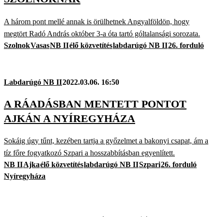
A három pont mellé annak is örülhetnek Angyalföldön, hogy
megtört Radó András október 3-a óta tartó góltalansági sorozata.
Szolnok
Vasas
NB II
élő közvetítés
labdarúgó NB II
26. forduló
Labdarúgó NB II
2022.03.06. 16:50
A RÁADÁSBAN MENTETT PONTOT
AJKÁN A NYÍREGYHÁZA
Sokáig úgy tűnt, kezében tartja a győzelmet a bakonyi csapat, ám a
tíz főre fogyatkozó Szpari a hosszabbításban egyenlített.
NB II
Ajka
élő közvetítés
labdarúgó NB II
Szpari
26. forduló
Nyíregyháza