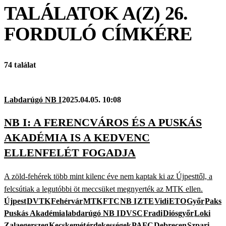
TALÁLATOK A(Z)
26.
FORDULÓ
CÍMKÉRE
74 találat
Labdarúgó NB I
2025.04.05. 10:08
NB I: A FERENCVÁROS ÉS A PUSKÁS
AKADÉMIA IS A KEDVENC
ELLENFELÉT FOGADJA
A zöld-fehérek több mint kilenc éve nem kaptak ki az Újpesttől, a
felcsútiak a legutóbbi öt meccsüket megnyerték az MTK ellen.
Újpest
DVTK
Fehérvár
MTK
FTC
NB I
ZTE
Vidi
ETO
Győr
Paks
Puskás Akadémia
labdarúgó NB I
DVSC
Fradi
Diósgyőr
Loki
Zalaegerszeg
Kecskemét
érdekességek
PAFC
Debrecen
Szpari