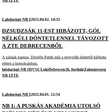
NB I
ZTE
Labdarúgó NB I
2022.04.02. 14:32
DZSUDZSÁK 11-EST HIBÁZOTT, GÓL
NÉLKÜLI DÖNTETLENNEL TÁVOZOTT
A ZTE DEBRECENBŐL
A zalaiak kapusa, Demjén Patrik már a negyedik büntetőt hárította
ebben a bajnokságban.
labdarúgó NB I
DVSC
Loki
Debrecen
26. forduló
Zalaegerszeg
NB I
ZTE
Labdarúgó NB I
2022.04.01. 12:54
NB I: A PUSKÁS AKADÉMIA UTOLSÓ