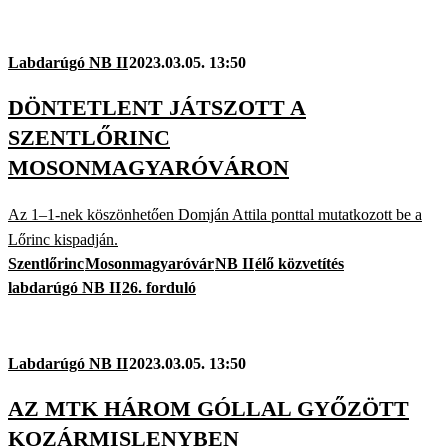
Labdarúgó NB II
2023.03.05. 13:50
DÖNTETLENT JÁTSZOTT A
SZENTLŐRINC
MOSONMAGYARÓVÁRON
Az 1–1-nek köszönhetően Domján Attila ponttal mutatkozott be a
Lőrinc kispadján.
Szentlőrinc
Mosonmagyaróvár
NB II
élő közvetítés
labdarúgó NB II
26. forduló
Labdarúgó NB II
2023.03.05. 13:50
AZ MTK HÁROM GÓLLAL GYŐZÖTT
KOZÁRMISLENYBEN