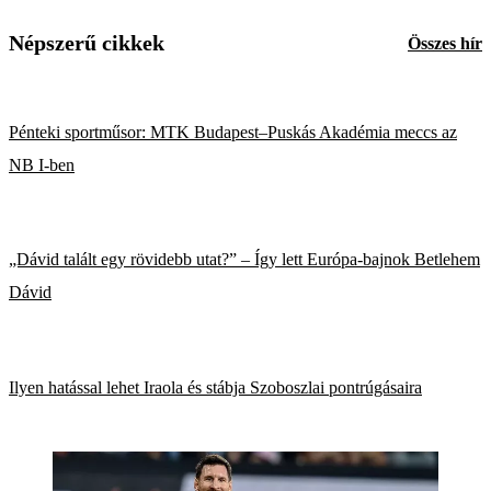
Népszerű cikkek
Összes hír
Pénteki sportműsor: MTK Budapest–Puskás Akadémia meccs az
NB I-ben
„Dávid talált egy rövidebb utat?” – Így lett Európa-bajnok Betlehem
Dávid
Ilyen hatással lehet Iraola és stábja Szoboszlai pontrúgásaira