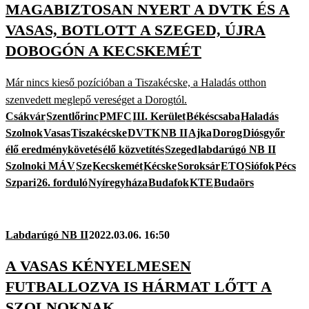
MAGABIZTOSAN NYERT A DVTK ÉS A
VASAS, BOTLOTT A SZEGED, ÚJRA
DOBOGÓN A KECSKEMÉT
Már nincs kieső pozícióban a Tiszakécske, a Haladás otthon
szenvedett meglepő vereséget a Dorogtól.
Csákvár
Szentlőrinc
PMFC
III. Kerület
Békéscsaba
Haladás
Szolnok
Vasas
Tiszakécske
DVTK
NB II
Ajka
Dorog
Diósgyőr
élő eredménykövetés
élő közvetítés
Szeged
labdarúgó NB II
Szolnoki MÁV
Sze
Kecskemét
Kécske
Soroksár
ETO
Siófok
Pécs
Szpari
26. forduló
Nyíregyháza
Budafok
KTE
Budaörs
Labdarúgó NB II
2022.03.06. 16:50
A VASAS KÉNYELMESEN
FUTBALLOZVA IS HÁRMAT LŐTT A
SZOLNOKNAK