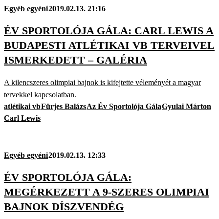
Egyéb egyéni
2019.02.13. 21:16
ÉV SPORTOLÓJA GÁLA: CARL LEWIS A
BUDAPESTI ATLÉTIKAI VB TERVEIVEL
ISMERKEDETT – GALÉRIA
A kilencszeres olimpiai bajnok is kifejtette véleményét a magyar
tervekkel kapcsolatban.
atlétikai vb
Fürjes Balázs
Az Év Sportolója Gála
Gyulai Márton
Carl Lewis
Egyéb egyéni
2019.02.13. 12:33
ÉV SPORTOLÓJA GÁLA:
MEGÉRKEZETT A 9-SZERES OLIMPIAI
BAJNOK DÍSZVENDÉG