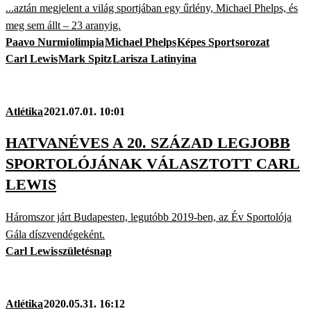
...aztán megjelent a világ sportjában egy űrlény, Michael Phelps, és
meg sem állt – 23 aranyig.
Paavo Nurmi
olimpia
Michael Phelps
Képes Sport
sorozat
Carl Lewis
Mark Spitz
Larisza Latinyina
Atlétika
2021.07.01. 10:01
HATVANÉVES A 20. SZÁZAD LEGJOBB
SPORTOLÓJÁNAK VÁLASZTOTT CARL
LEWIS
Háromszor járt Budapesten, legutóbb 2019-ben, az Év Sportolója
Gála díszvendégeként.
Carl Lewis
születésnap
Atlétika
2020.05.31. 16:12