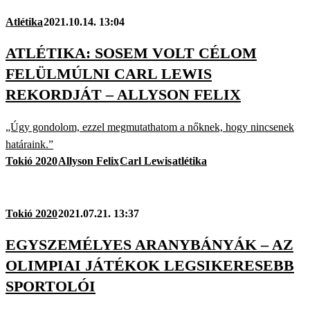
Atlétika
2021.10.14. 13:04
ATLÉTIKA: SOSEM VOLT CÉLOM
FELÜLMÚLNI CARL LEWIS
REKORDJÁT – ALLYSON FELIX
„Úgy gondolom, ezzel megmutathatom a nőknek, hogy nincsenek
határaink.”
Tokió 2020
Allyson Felix
Carl Lewis
atlétika
Tokió 2020
2021.07.21. 13:37
EGYSZEMÉLYES ARANYBÁNYÁK – AZ
OLIMPIAI JÁTÉKOK LEGSIKERESEBB
SPORTOLÓI