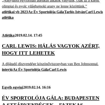
„Nagyjából egyformán atletikus alkatok vagyunk, csak az a kilenc
olimpiai és nyolc világbajnoki arany ne lenne közöttünk.”
atlétikai vb 2023
Az Év Sportolója Gála
Tarlós István
Carl Lewis
atlétika
Atlétika
2019.02.14. 17:45
CARL LEWIS: HÁLÁS VAGYOK AZÉRT,
HOGY ITT LEHETEK
A díjátadó díszvendége köszönőviszonyban van Ben Johnsonnal.
interjú
Az Év Sportolója Gála
Carl Lewis
Egyéb egyéni
2019.02.14. 16:16
ÉV SPORTOLÓJA GÁLA: BUDAPESTEN
A SZTÁRVENDÉGEK – FAZEKAS