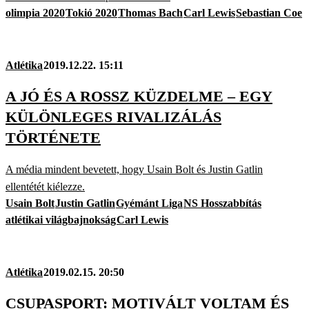
olimpia 2020
Tokió 2020
Thomas Bach
Carl Lewis
Sebastian Coe
Atlétika
2019.12.22. 15:11
A JÓ ÉS A ROSSZ KÜZDELME – EGY
KÜLÖNLEGES RIVALIZÁLÁS
TÖRTÉNETE
A média mindent bevetett, hogy Usain Bolt és Justin Gatlin
ellentétét kiélezze.
Usain Bolt
Justin Gatlin
Gyémánt Liga
NS Hosszabbítás
atlétikai világbajnokság
Carl Lewis
Atlétika
2019.02.15. 20:50
CSUPASPORT: MOTIVÁLT VOLTAM ÉS