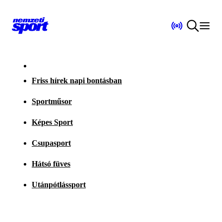
Friss hírek napi bontásban
Sportműsor
Képes Sport
Csupasport
Hátsó füves
Utánpótlássport