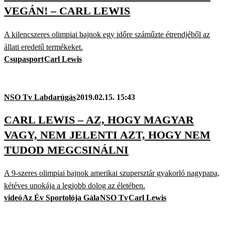
VEGÁN! – CARL LEWIS
A kilencszeres olimpiai bajnok egy időre száműzte étrendjéből az
állati eredetű termékeket.
Csupasport
Carl Lewis
NSO Tv Labdarúgás
2019.02.15. 15:43
CARL LEWIS – AZ, HOGY MAGYAR
VAGY, NEM JELENTI AZT, HOGY NEM
TUDOD MEGCSINÁLNI
A 9-szeres olimpiai bajnok amerikai szupersztár gyakorló nagypapa,
kétéves unokája a legjobb dolog az életében.
videó
Az Év Sportolója Gála
NSO Tv
Carl Lewis