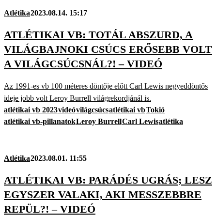
Atlétika
2023.08.14. 15:17
ATLÉTIKAI VB: TOTÁL ABSZURD, A
VILÁGBAJNOKI CSÚCS ERŐSEBB VOLT
A VILÁGCSÚCSNÁL?! – VIDEÓ
Az 1991-es vb 100 méteres döntője előtt Carl Lewis negyeddöntős
ideje jobb volt Leroy Burrell világrekordjánál is.
atlétikai vb 2023
videó
világcsúcs
atlétikai vb
Tokió
atlétikai vb-pillanatok
Leroy Burrell
Carl Lewis
atlétika
Atlétika
2023.08.01. 11:55
ATLÉTIKAI VB: PARÁDÉS UGRÁS; LESZ
EGYSZER VALAKI, AKI MESSZEBBRE
REPÜL?! – VIDEÓ