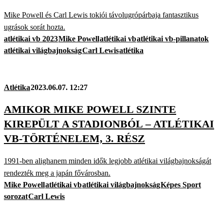
Mike Powell és Carl Lewis tokiói távolugrópárbaja fantasztikus
ugrások sorát hozta.
atlétikai vb 2023
Mike Powell
atlétikai vb
atlétikai vb-pillanatok
atlétikai világbajnokság
Carl Lewis
atlétika
Atlétika
2023.06.07. 12:27
AMIKOR MIKE POWELL SZINTE
KIREPÜLT A STADIONBÓL – ATLÉTIKAI
VB-TÖRTÉNELEM, 3. RÉSZ
1991-ben alighanem minden idők legjobb atlétikai világbajnokságát
rendezték meg a japán fővárosban.
Mike Powell
atlétikai vb
atlétikai világbajnokság
Képes Sport
sorozat
Carl Lewis