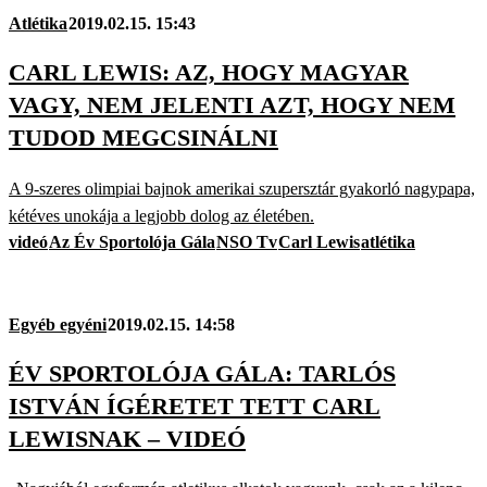
Atlétika
2019.02.15. 15:43
CARL LEWIS: AZ, HOGY MAGYAR
VAGY, NEM JELENTI AZT, HOGY NEM
TUDOD MEGCSINÁLNI
A 9-szeres olimpiai bajnok amerikai szupersztár gyakorló nagypapa,
kétéves unokája a legjobb dolog az életében.
videó
Az Év Sportolója Gála
NSO Tv
Carl Lewis
atlétika
Egyéb egyéni
2019.02.15. 14:58
ÉV SPORTOLÓJA GÁLA: TARLÓS
ISTVÁN ÍGÉRETET TETT CARL
LEWISNAK – VIDEÓ