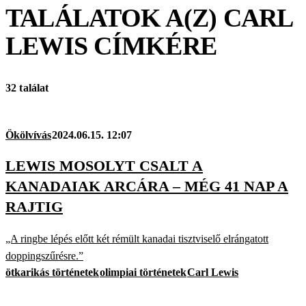
TALÁLATOK A(Z)
CARL
LEWIS
CÍMKÉRE
32 találat
Ökölvívás
2024.06.15. 12:07
LEWIS MOSOLYT CSALT A
KANADAIAK ARCÁRA – MÉG 41 NAP A
RAJTIG
„A ringbe lépés előtt két rémült kanadai tisztviselő elrángatott
doppingszűrésre.”
ötkarikás történetek
olimpiai történetek
Carl Lewis