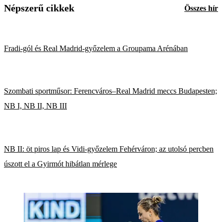
Népszerű cikkek
Összes hír
Fradi-gól és Real Madrid-győzelem a Groupama Arénában
Szombati sportműsor: Ferencváros–Real Madrid meccs Budapesten;
NB I, NB II, NB III
NB II: öt piros lap és Vidi-győzelem Fehérváron; az utolsó percben
úszott el a Gyirmót hibátlan mérlege