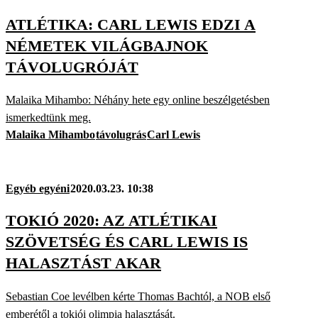
ATLÉTIKA: CARL LEWIS EDZI A
NÉMETEK VILÁGBAJNOK
TÁVOLUGRÓJÁT
Malaika Mihambo: Néhány hete egy online beszélgetésben
ismerkedtünk meg.
Malaika Mihambo
távolugrás
Carl Lewis
Egyéb egyéni
2020.03.23. 10:38
TOKIÓ 2020: AZ ATLÉTIKAI
SZÖVETSÉG ÉS CARL LEWIS IS
HALASZTÁST AKAR
Sebastian Coe levélben kérte Thomas Bachtól, a NOB első
emberétől a tokiói olimpia halasztását.