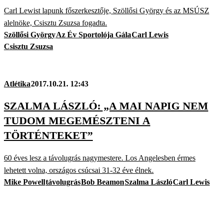
Carl Lewist lapunk főszerkesztője, Szöllősi György és az MSÚSZ
alelnöke, Csisztu Zsuzsa fogadta.
Szöllősi György
Az Év Sportolója Gála
Carl Lewis
Csisztu Zsuzsa
Atlétika
2017.10.21. 12:43
SZALMA LÁSZLÓ: „A MAI NAPIG NEM
TUDOM MEGEMÉSZTENI A
TÖRTÉNTEKET”
60 éves lesz a távolugrás nagymestere. Los Angelesben érmes
lehetett volna, országos csúcsai 31-32 éve élnek.
Mike Powell
távolugrás
Bob Beamon
Szalma László
Carl Lewis