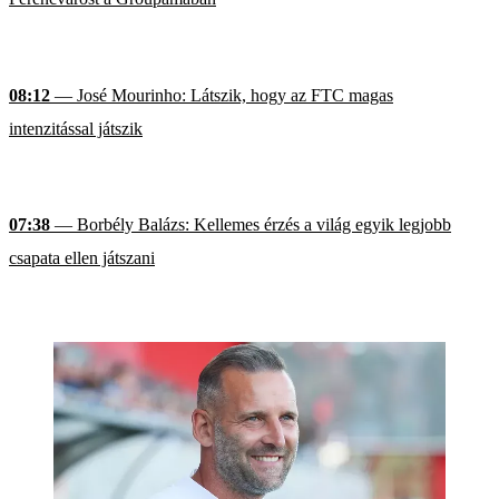
08:12
— José Mourinho: Látszik, hogy az FTC magas
intenzitással játszik
07:38
— Borbély Balázs: Kellemes érzés a világ egyik legjobb
csapata ellen játszani