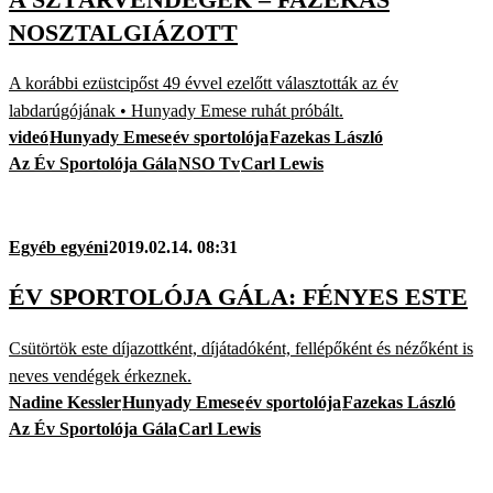
NOSZTALGIÁZOTT
A korábbi ezüstcipőst 49 évvel ezelőtt választották az év
labdarúgójának • Hunyady Emese ruhát próbált.
videó
Hunyady Emese
év sportolója
Fazekas László
Az Év Sportolója Gála
NSO Tv
Carl Lewis
Egyéb egyéni
2019.02.14. 08:31
ÉV SPORTOLÓJA GÁLA: FÉNYES ESTE
Csütörtök este díjazottként, díjátadóként, fellépőként és nézőként is
neves vendégek érkeznek.
Nadine Kessler
Hunyady Emese
év sportolója
Fazekas László
Az Év Sportolója Gála
Carl Lewis