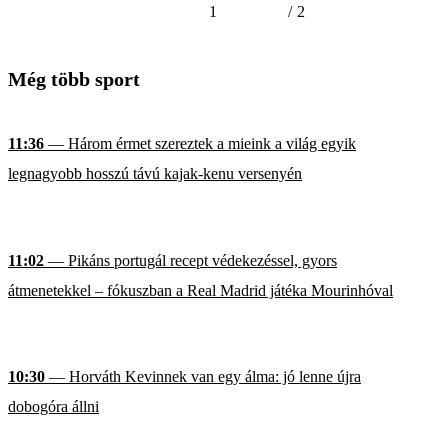
1
/
2
Még több sport
11:36
— Három érmet szereztek a mieink a világ egyik
legnagyobb hosszú távú kajak-kenu versenyén
11:02
— Pikáns portugál recept védekezéssel, gyors
átmenetekkel – fókuszban a Real Madrid játéka Mourinhóval
10:30
— Horváth Kevinnek van egy álma: jó lenne újra
dobogóra állni