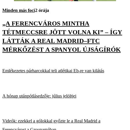
Minden más foci
2 órája
„A FERENCVÁROS MINTHA
TÉTMECCSRE JÖTT VOLNA KI” – ÍGY
LÁTTÁK A REAL MADRID–FTC
MÉRKŐZÉST A SPANYOL ÚJSÁGÍRÓK
Emlékezetes párharcokkal teli atlétikai Eb-re van kilátás
A hónap utánpótlásedzője: július jelöltjei
Videók: ezekkel a gólokkal győzte le a Real Madrid a
Ferencvárost a Groupamában