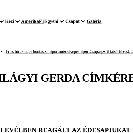
Kézi
Amerika
F1
Egyéni
Csapat
Galéria
Friss hírek napi bontásban
Sportműsor
Képes Sport
Csupasport
Hátsó füves
Utá
ILÁGYI GERDA
CÍMKÉR
A LEVÉLBEN REAGÁLT AZ ÉDESAPJUKAT