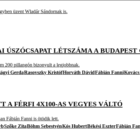
 egyben üzent Wladár Sándornak is.
AI ÚSZÓCSAPAT LÉTSZÁMA A BUDAPEST
 200 pillangón bizonyult a legjobbnak.
lágyi Gerda
Rasovszky Kristóf
Horváth Dávid
Fábián Fanni
Kovács
T A FÉRFI 4X100-AS VEGYES VÁLTÓ
n Fábián Fanni is ötödik lett.
vb
Szőke Zita
Böhm Sebestyén
Kós Hubert
Békési Eszter
Fábián Fan