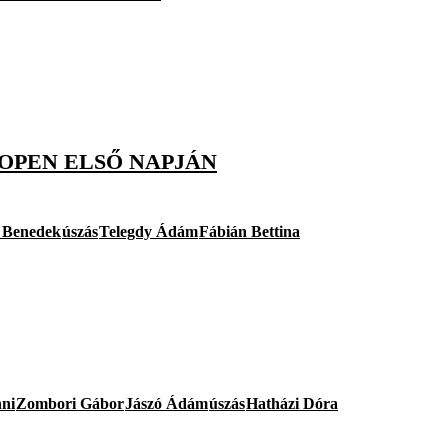
 OPEN ELSŐ NAPJÁN
 Benedek
úszás
Telegdy Ádám
Fábián Bettina
ni
Zombori Gábor
Jászó Ádám
úszás
Hatházi Dóra