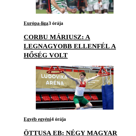
Európa-liga
3 órája
CORBU MÁRIUSZ: A
LEGNAGYOBB ELLENFÉL A
HŐSÉG VOLT
Egyéb egyéni
4 órája
ÖTTUSA EB: NÉGY MAGYAR