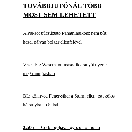
TOVÁBBJUTÓNÁL TÖBB
MOST SEM LEHETETT
A Paksot búcsúztató Panathinaikosz nem bírt
hazai pályán bolgár ellenfelével
Vizes Eb: Wesemann második aranyát nyerte
meg műugrásban
BL: könnyed Fener-siker a Sturm ellen, egygólos
hátrányban a Sabah
22:05
— Corbu góljával győzött otthon a