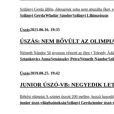
Szilágyi Gerda állítja, édesapjuk soha nem abuzálta őket,
Szilágyi Gerda
Wladár Sándor
Szilágyi Liliána
úszás
Úszás
2021.06.16. 19:35
ÚSZÁS: NEM BŐVÜLT AZ OLIMPI
Németh Nándor 50 gyorson végzett az élen • Telegdy Ádám
Sztankovics Anna
Senánszky Petra
Németh Nándor
Szi
Úszás
2019.08.25. 19:42
JUNIOR ÚSZÓ-VB: NEGYEDIK LET
Békési olimpiai A-szintet úszott 200 mellen, hozzá hasonlóa
junior úszó-világbajnokság
Szilágyi Gerda
junior úszó-