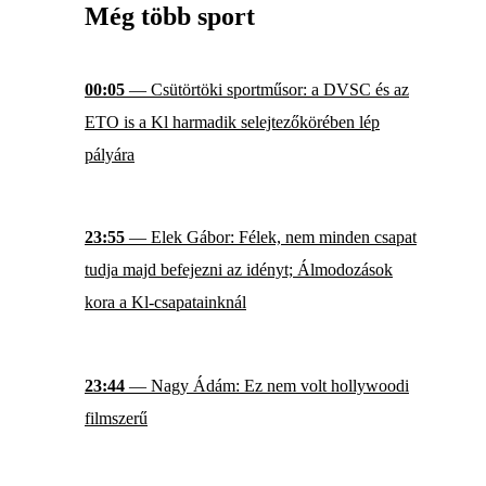
Még több sport
00:05
— Csütörtöki sportműsor: a DVSC és az
ETO is a Kl harmadik selejtezőkörében lép
pályára
23:55
— Elek Gábor: Félek, nem minden csapat
tudja majd befejezni az idényt; Álmodozások
kora a Kl-csapatainknál
23:44
— Nagy Ádám: Ez nem volt hollywoodi
filmszerű