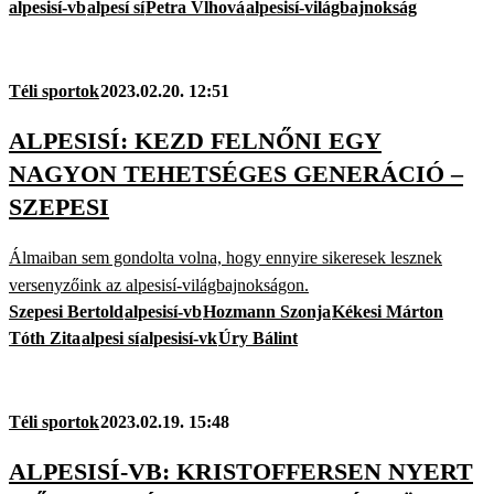
alpesisí-vb
alpesí sí
Petra Vlhová
alpesisí-világbajnokság
Téli sportok
2023.02.20. 12:51
ALPESISÍ: KEZD FELNŐNI EGY
NAGYON TEHETSÉGES GENERÁCIÓ –
SZEPESI
Álmaiban sem gondolta volna, hogy ennyire sikeresek lesznek
versenyzőink az alpesisí-világbajnokságon.
Szepesi Bertold
alpesisí-vb
Hozmann Szonja
Kékesi Márton
Tóth Zita
alpesi sí
alpesisí-vk
Úry Bálint
Téli sportok
2023.02.19. 15:48
ALPESISÍ-VB: KRISTOFFERSEN NYERT