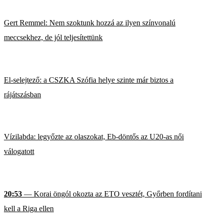
Gert Remmel: Nem szoktunk hozzá az ilyen színvonalú
meccsekhez, de jól teljesítettünk
El-selejtező: a CSZKA Szófia helye szinte már biztos a
rájátszásban
Vízilabda: legyőzte az olaszokat, Eb-döntős az U20-as női
válogatott
20:53
— Korai öngól okozta az ETO vesztét, Győrben fordítani
kell a Riga ellen