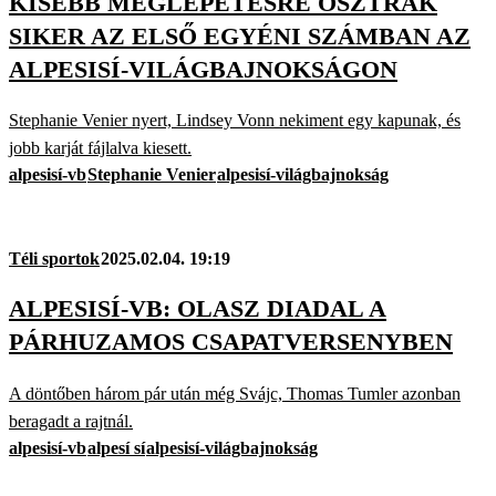
KISEBB MEGLEPETÉSRE OSZTRÁK
SIKER AZ ELSŐ EGYÉNI SZÁMBAN AZ
ALPESISÍ-VILÁGBAJNOKSÁGON
Stephanie Venier nyert, Lindsey Vonn nekiment egy kapunak, és
jobb karját fájlalva kiesett.
alpesisí-vb
Stephanie Venier
alpesisí-világbajnokság
Téli sportok
2025.02.04. 19:19
ALPESISÍ-VB: OLASZ DIADAL A
PÁRHUZAMOS CSAPATVERSENYBEN
A döntőben három pár után még Svájc, Thomas Tumler azonban
beragadt a rajtnál.
alpesisí-vb
alpesí sí
alpesisí-világbajnokság