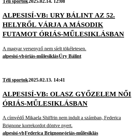
Téli sportok
2025.02.14. 12:08
ALPESISÍ-VB: URY BÁLINT AZ 52.
HELYRŐL VÁRJA A MÁSODIK
FUTAMOT ÓRIÁS-MŰLESIKLÁSBAN
A magyar versenyző nem síelt tökéletesen.
alpesisí-vb
óriás-műlesiklás
Úry Bálint
Téli sportok
2025.02.13. 14:41
ALPESISÍ-VB: OLASZ GYŐZELEM NŐI
ÓRIÁS-MŰLESIKLÁSBAN
A címvédő Mikaela Shiffrin nem indult a számban, Federica
Brignone korrekordot döntve nyert.
alpesisí-vb
Federica Brignone
óriás-műlesiklás