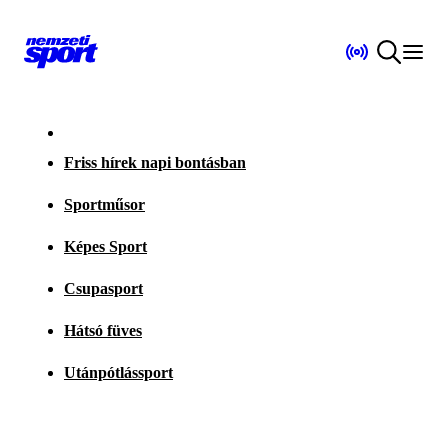
Friss hírek napi bontásban
Sportműsor
Képes Sport
Csupasport
Hátsó füves
Utánpótlássport