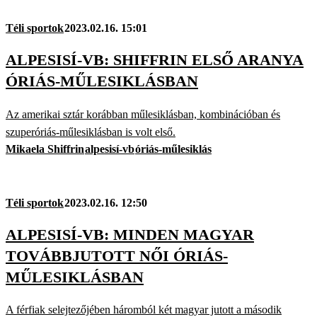
Téli sportok
2023.02.16. 15:01
ALPESISÍ-VB: SHIFFRIN ELSŐ ARANYA
ÓRIÁS-MŰLESIKLÁSBAN
Az amerikai sztár korábban műlesiklásban, kombinációban és
szuperóriás-műlesiklásban is volt első.
Mikaela Shiffrin
alpesisí-vb
óriás-műlesiklás
Téli sportok
2023.02.16. 12:50
ALPESISÍ-VB: MINDEN MAGYAR
TOVÁBBJUTOTT NŐI ÓRIÁS-
MŰLESIKLÁSBAN
A férfiak selejtezőjében háromból két magyar jutott a második