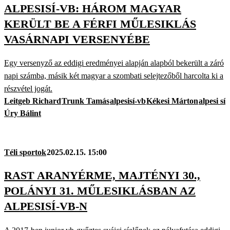
ALPESISÍ-VB: HÁROM MAGYAR
KERÜLT BE A FÉRFI MŰLESIKLÁS
VASÁRNAPI VERSENYÉBE
Egy versenyző az eddigi eredményei alapján alapból bekerült a záró
napi számba, másik két magyar a szombati selejtezőből harcolta ki a
részvétel jogát.
Leitgeb Richard
Trunk Tamás
alpesisí-vb
Kékesi Márton
alpesi sí
Úry Bálint
Téli sportok
2025.02.15. 15:00
RAST ARANYÉRME, MAJTÉNYI 30.,
POLÁNYI 31. MŰLESIKLÁSBAN AZ
ALPESISÍ-VB-N