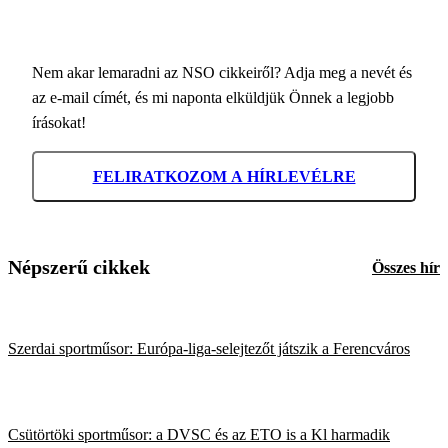
Nem akar lemaradni az NSO cikkeiről? Adja meg a nevét és
az e-mail címét, és mi naponta elküldjük Önnek a legjobb
írásokat!
FELIRATKOZOM A HÍRLEVÉLRE
Népszerű cikkek
Összes hír
Szerdai sportműsor: Európa-liga-selejtezőt játszik a Ferencváros
Csütörtöki sportműsor: a DVSC és az ETO is a Kl harmadik