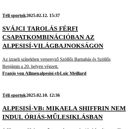
Téli sportok
2025.02.12. 15:37
SVÁJCI TAROLÁS FÉRFI
CSAPATKOMBINÁCIÓBAN AZ
ALPESISÍ-VILÁGBAJNOKSÁGON
Az izraeli színekben versenyző Szöllős Barnabás és Szöllős
Benjámin a 20. helyen végzett.
Franjo von Allmen
alpesisí-vb
Loic Meillard
Téli sportok
2025.02.10. 12:36
ALPESISÍ-VB: MIKAELA SHIFFRIN NEM
INDUL ÓRIÁS-MŰLESIKLÁSBAN