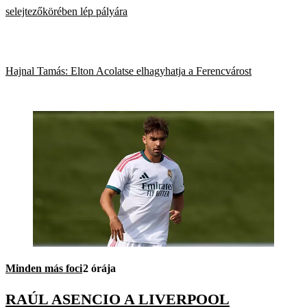
selejtezőkörében lép pályára
Hajnal Tamás: Elton Acolatse elhagyhatja a Ferencvárost
Minden más foci
2 órája
RAÚL ASENCIO A LIVERPOOL