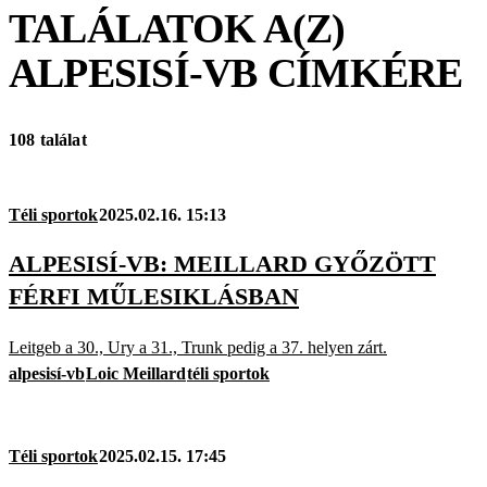
TALÁLATOK A(Z)
ALPESISÍ-VB
CÍMKÉRE
108 találat
Téli sportok
2025.02.16. 15:13
ALPESISÍ-VB: MEILLARD GYŐZÖTT
FÉRFI MŰLESIKLÁSBAN
Leitgeb a 30., Ury a 31., Trunk pedig a 37. helyen zárt.
alpesisí-vb
Loic Meillard
téli sportok
Téli sportok
2025.02.15. 17:45