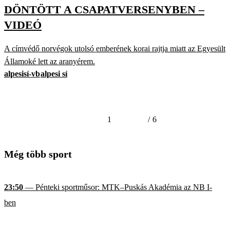
DÖNTÖTT A CSAPATVERSENYBEN –
VIDEÓ
A címvédő norvégok utolsó emberének korai rajtja miatt az Egyesült
Államoké lett az aranyérem.
alpesisí-vb
alpesi sí
1
/
6
Még több sport
23:50
— Pénteki sportműsor: MTK–Puskás Akadémia az NB I-
ben