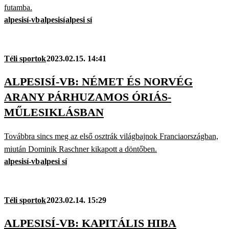
futamba.
alpesisí-vb
alpesisí
alpesi sí
Téli sportok
2023.02.15. 14:41
ALPESISÍ-VB: NÉMET ÉS NORVÉG
ARANY PÁRHUZAMOS ÓRIÁS-
MŰLESIKLÁSBAN
Továbbra sincs meg az első osztrák világbajnok Franciaországban,
miután Dominik Raschner kikapott a döntőben.
alpesisí-vb
alpesi sí
Téli sportok
2023.02.14. 15:29
ALPESISÍ-VB: KAPITÁLIS HIBA