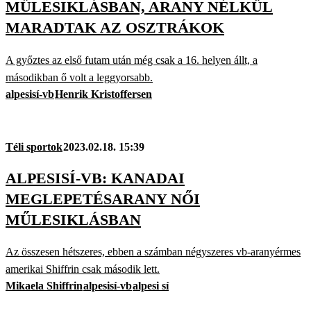
MŰLESIKLÁSBAN, ARANY NÉLKÜL
MARADTAK AZ OSZTRÁKOK
A győztes az első futam után még csak a 16. helyen állt, a
másodikban ő volt a leggyorsabb.
alpesisí-vb
Henrik Kristoffersen
Téli sportok
2023.02.18. 15:39
ALPESISÍ-VB: KANADAI
MEGLEPETÉSARANY NŐI
MŰLESIKLÁSBAN
Az összesen hétszeres, ebben a számban négyszeres vb-aranyérmes
amerikai Shiffrin csak második lett.
Mikaela Shiffrin
alpesisí-vb
alpesi sí