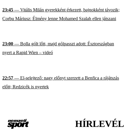
23:45
— Vitális Milán gyerekként érkezett, bajnokként távozik;
Corbu Máriusz: Élmény lenne Mohamed Szalah ellen játszani
23:00
— Bolla gólt lőtt, majd gólpasszt adott: Észtországban
nyert a Rapid Wien – videó
22:57
— El-selejtező: nagy előnyt szerzett a Benfica a rájátszás
előtt; Redzicék is nyertek
HÍRLEVÉL