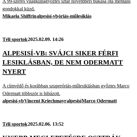
A 99-szeres világkupagyőztes sztár novemberi bukása óta mentális
gondokkal küzd.
Mikaela Shiffrin
alpesisí-vb
óriás-műlesiklás
Téli sportok
2025.02.09. 14:26
ALPESISÍ-VB: SVÁJCI SIKER FÉRFI
LESIKLÁSBAN, DE NEM ODERMATT
NYERT
A címvédő és korábban szuperóriás-műlesiklásban győztes Marco
Odermatt többször is hibázott.
alpesisí-vb
Vincent Kriechmayr
alpesisí
Marco Odermatt
Téli sportok
2025.02.06. 13:52