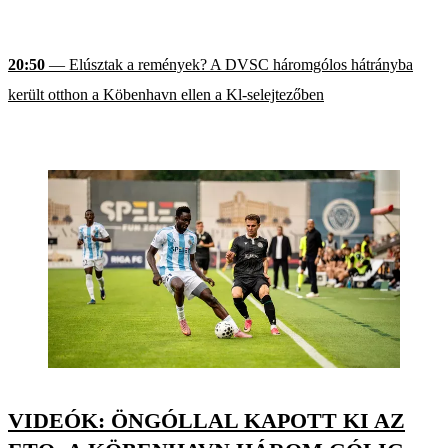
20:50
— Elúsztak a remények? A DVSC háromgólos hátrányba
került otthon a Köbenhavn ellen a Kl-selejtezőben
VIDEÓK: ÖNGÓLLAL KAPOTT KI AZ