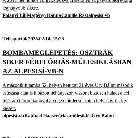
A 2017-ben junior vb-győztes svájci síelőnek ez pályafutása eddigi
legnagyobb sikere.
Polányi Lili
Majtényi Hanna
Camille Rast
alpesisí-vb
Téli sportok
2025.02.14. 15:25
BOMBAMEGLEPETÉS: OSZTRÁK
SIKER FÉRFI ÓRIÁS-MŰLESIKLÁSBAN
AZ ALPESISÍ-VB-N
A második futamba 52. helyen bejutott 21 éves Ury Bálint második
csúszása alatt is hibázott néhányszor, viszont biztosan haladt a cél
felé, ám három kapuval a vége előtt lecsúszott a helyes ívről, így
kiesett.
alpesisí-vb
Raphael Haaser
óriás-műlesiklás
Úry Bálint