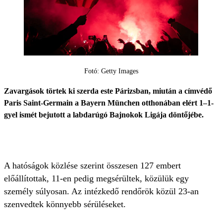
Fotó: Getty Images
Zavargások törtek ki szerda este Párizsban, miután a címvédő
Paris Saint-Germain a Bayern München otthonában elért 1–1-
gyel ismét bejutott a labdarúgó Bajnokok Ligája döntőjébe.
A hatóságok közlése szerint összesen 127 embert
előállítottak, 11-en pedig megsérültek, közülük egy
személy súlyosan. Az intézkedő rendőrök közül 23-an
szenvedtek könnyebb sérüléseket.