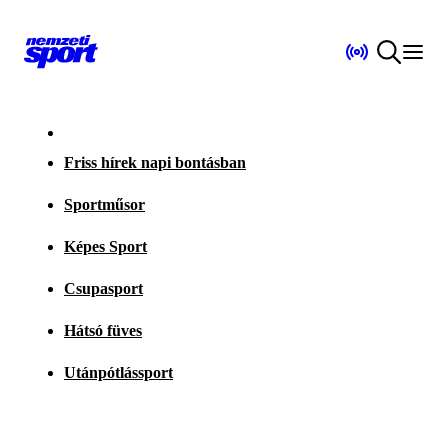
Friss hírek napi bontásban
Sportműsor
Képes Sport
Csupasport
Hátsó füves
Utánpótlássport