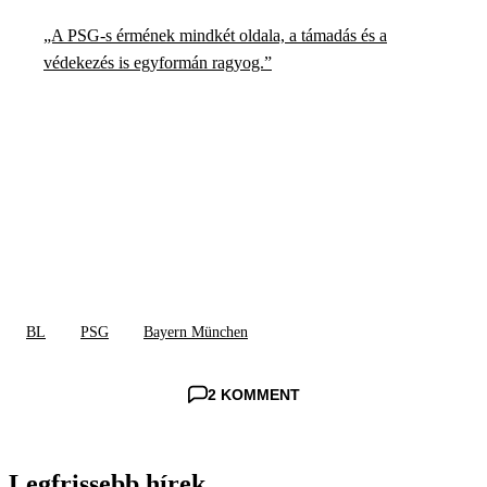
„A PSG-s érmének mindkét oldala, a támadás és a
védekezés is egyformán ragyog.”
BL
PSG
Bayern München
2 KOMMENT
Legfrissebb hírek