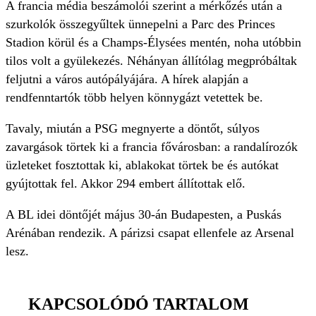
A francia média beszámolói szerint a mérkőzés után a
szurkolók összegyűltek ünnepelni a Parc des Princes
Stadion körül és a Champs-Élysées mentén, noha utóbbin
tilos volt a gyülekezés. Néhányan állítólag megpróbáltak
feljutni a város autópályájára. A hírek alapján a
rendfenntartók több helyen könnygázt vetettek be.
Tavaly, miután a PSG megnyerte a döntőt, súlyos
zavargások törtek ki a francia fővárosban: a randalírozók
üzleteket fosztottak ki, ablakokat törtek be és autókat
gyújtottak fel. Akkor 294 embert állítottak elő.
A BL idei döntőjét május 30-án Budapesten, a Puskás
Arénában rendezik. A párizsi csapat ellenfele az Arsenal
lesz.
KAPCSOLÓDÓ TARTALOM