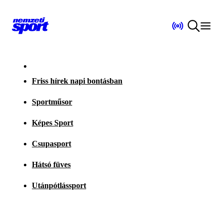
Friss hírek napi bontásban
Sportműsor
Képes Sport
Csupasport
Hátsó füves
Utánpótlássport