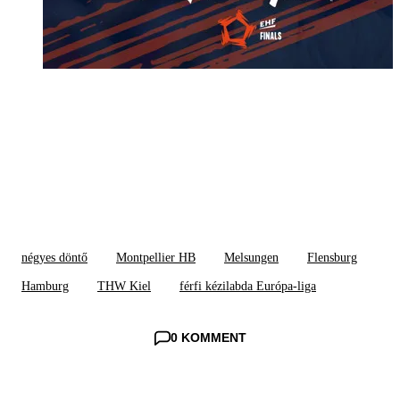
négyes döntő
Montpellier HB
Melsungen
Flensburg
Hamburg
THW Kiel
férfi kézilabda Európa-liga
0 KOMMENT