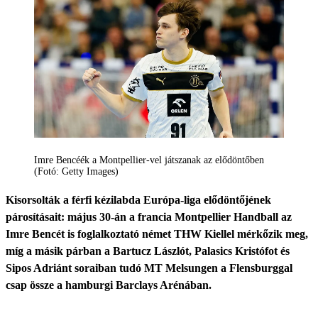
Imre Bencéék a Montpellier-vel játszanak az elődöntőben
(Fotó: Getty Images)
Kisorsolták a férfi kézilabda Európa-liga elődöntőjének
párosításait: május 30-án a francia Montpellier Handball az
Imre Bencét is foglalkoztató német THW Kiellel mérkőzik meg,
míg a másik párban a Bartucz Lászlót, Palasics Kristófot és
Sipos Adriánt soraiban tudó MT Melsungen a Flensburggal
csap össze a hamburgi Barclays Arénában.