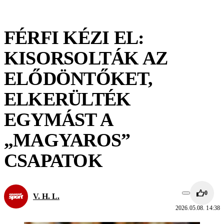
FÉRFI KÉZI EL:
KISORSOLTÁK AZ
ELŐDÖNTŐKET,
ELKERÜLTÉK
EGYMÁST A
„MAGYAROS”
CSAPATOK
0
V. H. L.
2026.05.08. 14:38