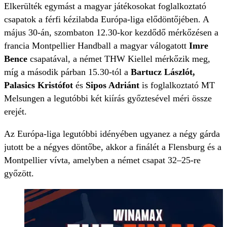
Elkerülték egymást a magyar játékosokat foglalkoztató
csapatok a férfi kézilabda Európa-liga elődöntőjében. A
május 30-án, szombaton 12.30-kor kezdődő mérkőzésen a
francia Montpellier Handball a magyar válogatott
Imre
Bence
csapatával, a német THW Kiellel mérkőzik meg,
míg a második párban 15.30-tól a
Bartucz Lászlót,
Palasics Kristófot
és
Sipos Adriánt
is foglalkoztató MT
Melsungen a legutóbbi két kiírás győztesével méri össze
erejét.
Az Európa-liga legutóbbi idényében ugyanez a négy gárda
jutott be a négyes döntőbe, akkor a finálét a Flensburg és a
Montpellier vívta, amelyben a német csapat 32–25-re
győzött.