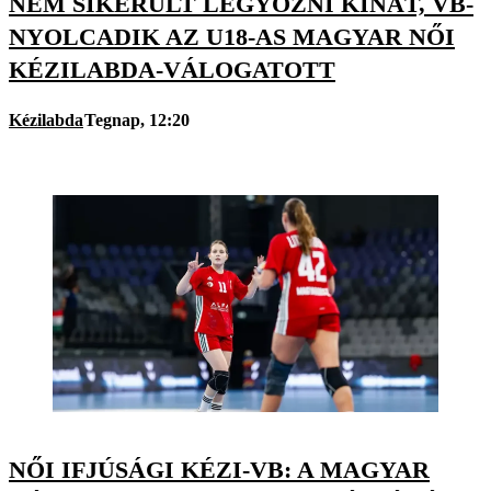
NEM SIKERÜLT LEGYŐZNI KÍNÁT, VB-
NYOLCADIK AZ U18-AS MAGYAR NŐI
KÉZILABDA-VÁLOGATOTT
Kézilabda
Tegnap, 12:20
NŐI IFJÚSÁGI KÉZI-VB: A MAGYAR