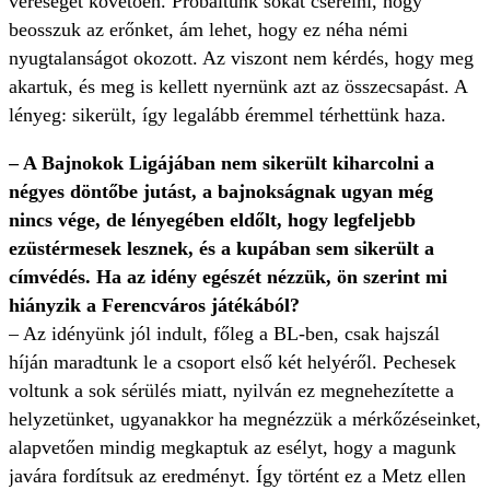
vereséget követően. Próbáltunk sokat cserélni, hogy
beosszuk az erőnket, ám lehet, hogy ez néha némi
nyugtalanságot okozott. Az viszont nem kérdés, hogy meg
akartuk, és meg is kellett nyernünk azt az összecsapást. A
lényeg: sikerült, így legalább éremmel térhettünk haza.
– A Bajnokok Ligájában nem sikerült kiharcolni a
négyes döntőbe jutást, a bajnokságnak ugyan még
nincs vége, de lényegében eldőlt, hogy legfeljebb
ezüstérmesek lesznek, és a kupában sem sikerült a
címvédés. Ha az idény egészét nézzük, ön szerint mi
hiányzik a Ferencváros játékából?
– Az idényünk jól indult, főleg a BL-ben, csak hajszál
híján maradtunk le a csoport első két helyéről. Pechesek
voltunk a sok sérülés miatt, nyilván ez megnehezítette a
helyzetünket, ugyanakkor ha megnézzük a mérkőzéseinket,
alapvetően mindig megkaptuk az esélyt, hogy a magunk
javára fordítsuk az eredményt. Így történt ez a Metz ellen