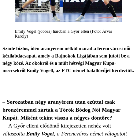
Emily Vogel (jobbra) harcban a Győr ellen (Fotó: Árvai
Károly)
Szinte biztos, idén aranyérem nélkül marad a ferencvárosi női
kézilabdacsapat, amely a Bajnokok Ligájában sem jutott be a
négy közé. Az okokról és a múlt hétvégi Magyar Kupa-
meccsekről Emily Vogelt, az FTC német balátlövőjét kérdeztük.
– Sorozatban négy aranyérem után ezúttal csak
bronzéremmel zárták a Török Bódog Női Magyar
Kupát. Miként tekint vissza a négyes döntőre?
– A Győr elleni elődöntő kifejezetten nehéz volt –
válaszolta
Emily Vogel
, a Ferencváros német válogatott