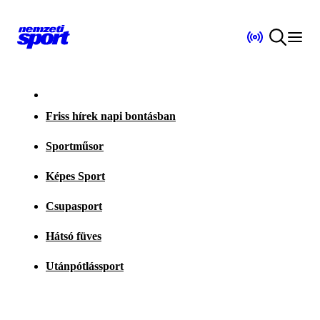
Friss hírek napi bontásban
Sportműsor
Képes Sport
Csupasport
Hátsó füves
Utánpótlássport