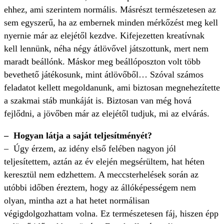
ehhez, ami szerintem normális. Másrészt természetesen az
sem egyszerű, ha az embernek minden mérkőzést meg kell
nyernie már az elejétől kezdve. Kifejezetten kreatívnak
kell lennünk, néha négy átlövővel játszottunk, mert nem
maradt beállónk. Máskor meg beállóposzton volt több
bevethető játékosunk, mint átlövőből… Szóval számos
feladatot kellett megoldanunk, ami biztosan megnehezítette
a szakmai stáb munkáját is. Biztosan van még hová
fejlődni, a jövőben már az elejétől tudjuk, mi az elvárás.
– Hogyan látja a saját teljesítményét?
– Úgy érzem, az idény első felében nagyon jól
teljesítettem, aztán az év elején megsérültem, hat héten
keresztül nem edzhettem. A meccsterhelések során az
utóbbi időben éreztem, hogy az állóképességem nem
olyan, mintha azt a hat hetet normálisan
végigdolgozhattam volna. Ez természetesen fáj, hiszen épp