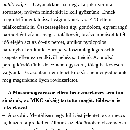
balátlövője.
– Ugyanakkor, ha meg akarjuk nyerni a
sorozatot, nyilván mindenkit le kell győznünk. Ennek
megfelelő mentalitással vágtunk neki az ETO elleni
találkozónak is. Összességében úgy gondolom, egyenrangú
partnerként vívtuk meg a találkozót, kivéve a második fél­
idő elején azt az öt–tíz percet, amikor nyolcgólos
hátrányba kerültünk. Európa valószínűleg legerősebb
csapata ellen ez rendkívül nehéz szituáció. Az utolsó
percig küzdöttünk, de ez nem egyszerű, főleg ha kevesen
vagyunk. Ez azonban nem lehet kifogás, nem engedhetünk
meg magunknak ilyen rövidzárlatot.
– A Mosonmagyaróvár elleni bronzmérkőzés sem tűnt
simának, az MKC sokáig tartotta magát, többször is
felzárkózott.
– Abszolút. Mentálisan nagy kihívást jelentett az a meccs
is, hiszen talpra kellett állnunk az elődöntőben elszenvedett