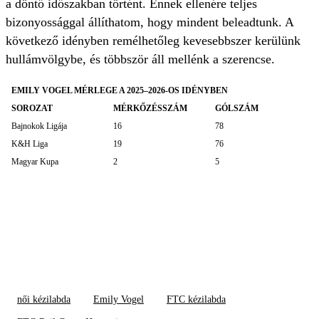
a döntő időszakban történt. Ennek ellenére teljes
bizonyossággal állíthatom, hogy mindent beleadtunk. A
következő idényben remélhetőleg kevesebbszer kerülünk
hullámvölgybe, és többször áll mellénk a szerencse.
EMILY VOGEL MÉRLEGE A 2025–2026-OS IDÉNYBEN
SOROZAT
MÉRKŐZÉSSZÁM
GÓLSZÁM
Bajnokok Ligája
16
78
K&H Liga
19
76
Magyar Kupa
2
5
női kézilabda
Emily Vogel
FTC kézilabda