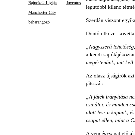
Bajnokok Ligája
Juventus
legutóbbi kilenc tétmé
Manchester City
Szerdán viszont egyik
beharangozó
Döntő ütközet követke
„Nagyszerű lehetőség,
a keddi sajtótájékozta
megértenünk, mit kell
Az olasz újságírók azt
játsszák.
„A játék irányítása ne
csinálni, és minden c
alatt lesz a kapunk, é
csapat ellen, mint a C
A vendégcsapat előkész