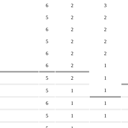
6
2
3
5
2
2
6
2
2
5
2
2
6
2
2
6
2
1
5
2
1
1
5
1
6
1
1
5
1
1