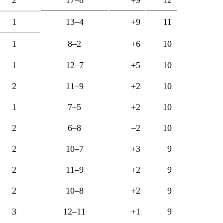
1
13–4
+9
11
1
8–2
+6
10
1
12–7
+5
10
2
11–9
+2
10
1
7–5
+2
10
2
6–8
–2
10
2
10–7
+3
9
2
11–9
+2
9
2
10–8
+2
9
3
12–11
+1
9