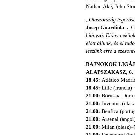
Nathan Aké, John Ston
„Olaszország legerőse
Josep Guardiola
, a 
hiányzó. Előny nekünk,
előtt állunk, és el tu
leszünk erre a szezon
BAJNOKOK LIGÁ
ALAPSZAKASZ, 6
18.45:
Atlético Madri
18.45:
Lille (francia)
21.00:
Borussia Dort
21.00:
Juventus (olas
21.00:
Benfica (portu
21.00:
Arsenal (angol
21.00:
Milan (olasz)–
21.00:
Feyenoord (hol