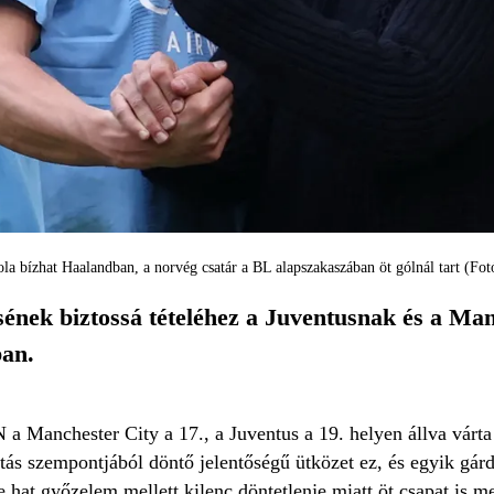
la bízhat Haalandban, a norvég csatár a BL alapszakaszában öt gólnál tart (Fo
sének biztossá tételéhez a Juventusnak és a Man
ban.
nchester City a 17., a Juventus a 19. helyen állva várta a
tás szempontjából döntő jelentőségű ütközet ez, és egyik gárd
 hat győzelem mellett kilenc döntetlenje miatt öt csapat is m