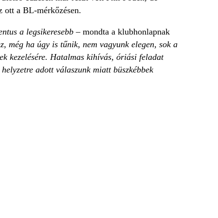
z ott a BL-mérkőzésen.
entus a legsikeresebb
– mondta a klubhonlapnak
z, még ha úgy is tűnik, nem vagyunk elegen, sok a
ek kezelésére. Hatalmas kihívás, óriási feladat
i helyzetre adott válaszunk miatt büszkébbek