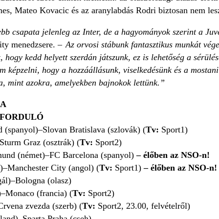
es, Mateo Kovacic és az aranylabdás Rodri biztosan nem les
bb csapata jelenleg az Inter, de a hagyományok szerint a Juv
City menedzsere. –
Az orvosi stábunk fantasztikus munkát vége
 hogy kedd helyett szerdán játszunk, ez is lehetőség a sérülés
dom képzelni, hogy a hozzáállásunk, viselkedésünk és a mostan
ra, mint azokra, amelyekben bajnokok lettünk.”
JA
. FORDULÓ
d (spanyol)–Slovan Bratislava (szlovák) (
Tv:
Sport1)
–Sturm Graz (osztrák) (
Tv:
Sport2)
mund (német)–FC Barcelona (spanyol)
– élőben az NSO-n!
z)–Manchester City (angol) (
Tv:
Sport1)
– élőben az NSO-n!
gál)–Bologna (olasz)
)–Monaco (francia) (
Tv:
Sport2)
Crvena zvezda (szerb) (
Tv:
Sport2, 23.00, felvételről)
land)–Sparta Praha (cseh)