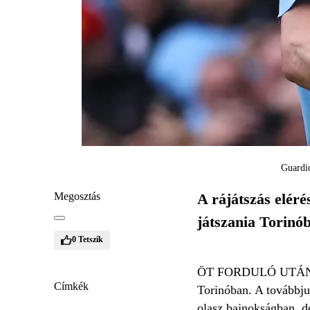
Guardio
Megosztás
A rájátszás eléré
játszania Torinó
0
Tetszik
ÖT FORDULÓ UTÁN a Ma
Címkék
Torinóban. A továbbju
olasz bajnokságban, de