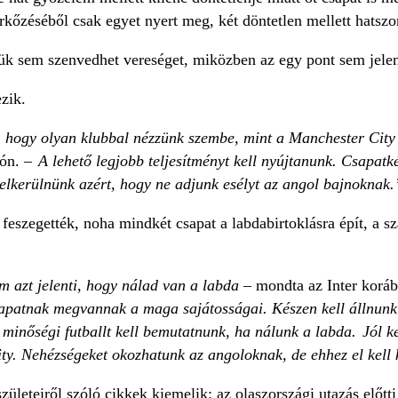
rkőzéséből csak egyet nyert meg, két döntetlen mellett hatszor
ük sem szenvedhet vereséget, miközben az egy pont sem jele
zik.
 hogy olyan klubbal nézzünk szembe, mint a Manchester City
tón. –
A lehető legjobb teljesítményt kell nyújtanunk. Csapatk
 elkerülnünk azért, hogy ne adjunk esélyt az angol bajnoknak.
 feszegették, noha mindkét csapat a labdabirtoklásra épít, a s
m azt jelenti, hogy nálad van a labda
– mondta az Inter koráb
sapatnak megvannak a maga sajátosságai. Készen kell állnunk
s minőségi futballt kell bemutatnunk, ha nálunk a labda. Jól k
ity. Nehézségeket okozhatunk az angoloknak, de ehhez el kell 
ületeiről szóló cikkek kiemelik: az olaszországi utazás előtti