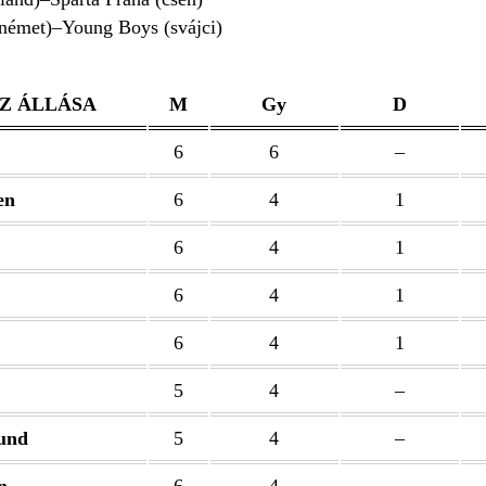
(német)–Young Boys (svájci)
Z ÁLLÁSA
M
Gy
D
6
6
–
en
6
4
1
6
4
1
6
4
1
6
4
1
5
4
–
und
5
4
–
n
6
4
–