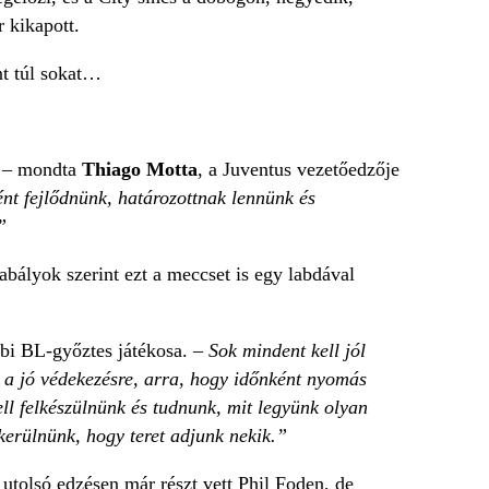
 kikapott.
nt túl sokat…
– mondta
Thiago Motta
, a Juventus vezetőedzője
ént fejlődnünk, határozottnak lennünk és
”
zabályok szerint ezt a meccset is egy labdával
bi BL-győztes játékosa. –
Sok mindent kell jól
 a jó védekezésre, arra, hogy időnként nyomás
ell felkészülnünk és tudnunk, mit legyünk olyan
kerülnünk, hogy teret adjunk nekik.”
 utolsó edzésen már részt vett Phil Foden, de