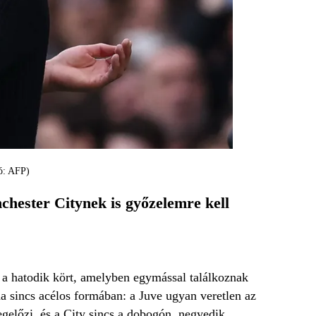
tó: AFP)
chester Citynek is győzelemre kell
 hatodik kört, amelyben egymással találkoznak
a sincs acélos formában: a Juve ugyan veretlen az
egelőzi, és a City sincs a dobogón, negyedik,