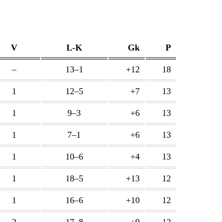
V
L-K
Gk
P
–
13–1
+12
18
1
12–5
+7
13
1
9–3
+6
13
1
7–1
+6
13
1
10–6
+4
13
1
18–5
+13
12
1
16–6
+10
12
2
17–8
+9
12