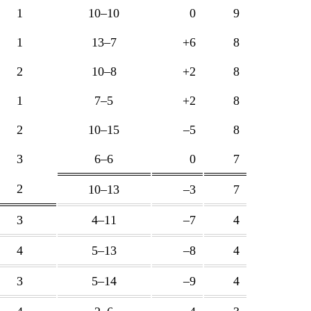
1
10–10
0
9
1
13–7
+6
8
2
10–8
+2
8
1
7–5
+2
8
2
10–15
–5
8
3
6–6
0
7
2
10–13
–3
7
3
4–11
–7
4
4
5–13
–8
4
3
5–14
–9
4