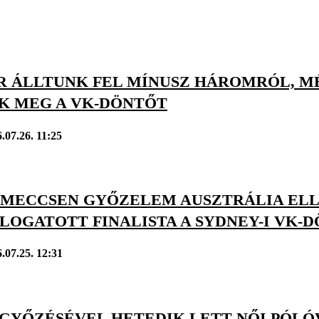
R ÁLLTUNK FEL MÍNUSZ HÁROMRÓL, M
K MEG A VK-DÖNTŐT
.07.26. 11:25
 MECCSEN GYŐZELEM AUSZTRÁLIA ELLE
LOGATOTT FINALISTA A SYDNEY-I VK-
.07.25. 12:31
EGYŐZÉSÉVEL HETEDIK LETT NŐI PÓLÓ