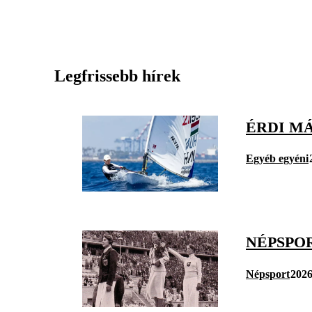
Legfrissebb hírek
ÉRDI M
Egyéb egyéni
NÉPSPO
Népsport
2026