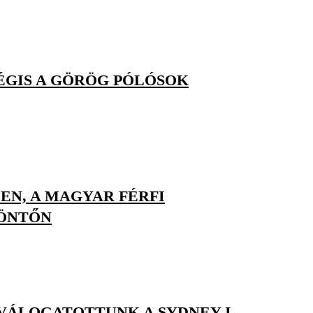
ÉGIS A GÖRÖG PÓLÓSOK
N, A MAGYAR FÉRFI
DÖNTŐN
VÁLOGATOTTUNK A SYDNEY-I