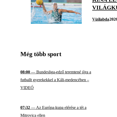
VILÁGK
Vízilabda
2026
Még több sport
08:00
— Bundesliga-edző teremtené újra a
futballt gyerekekkel a Káli-medencében –
VIDEÓ
07:32
— Az Európa-kupa elérése a tét a
Mitrovica ellen