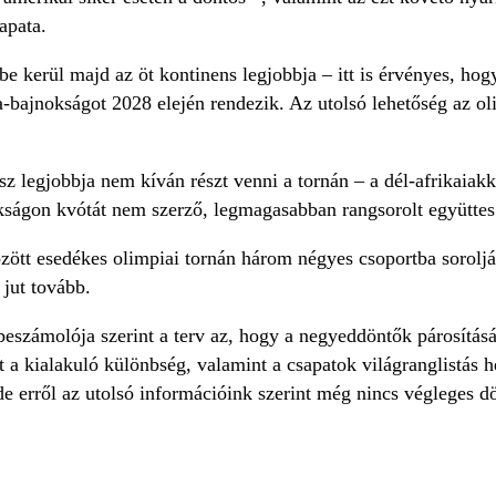
apata.
e kerül majd az öt kontinens legjobbja – itt is érvényes, ho
-bajnokságot 2028 elején rendezik. Az utolsó lehetőség az oli
z legjobbja nem kíván részt venni a tornán – a dél-afrikaiakk
kságon kvótát nem szerző, legmagasabban rangsorolt együttes
özött esedékes olimpiai tornán három négyes csoportba sorolják 
 jut tovább.
számolója szerint a terv az, hogy a negyeddöntők párosítását 
 a kialakuló különbség, valamint a csapatok világranglistás h
 de erről az utolsó információink szerint még nincs végleges d