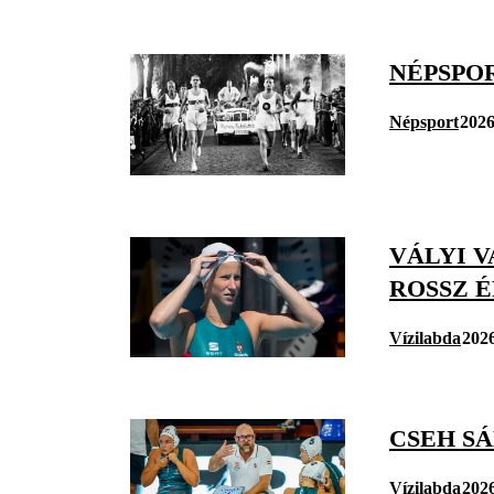
NÉPSPO
Népsport
2026
VÁLYI 
ROSSZ 
Vízilabda
2026
CSEH S
Vízilabda
2026