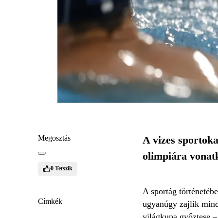
Megosztás
A vizes sportoka
olimpiára vonatk
0
Tetszik
A sportág történetébe
Címkék
ugyanúgy zajlik mind
világkupa győztese –