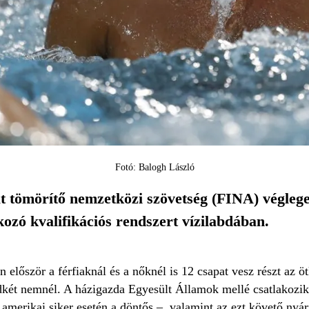
Fotó: Balogh László
t tömörítő nemzetközi szövetség (FINA) végleges
ozó kvalifikációs rendszert vízilabdában.
n először a férfiaknál és a nőknél is 12 csapat vesz részt az ö
két nemnél. A házigazda Egyesült Államok mellé csatlakozik 
 amerikai siker esetén a döntős –, valamint az ezt követő nyá