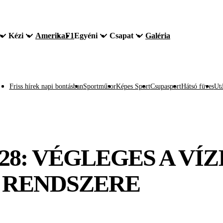
Kézi
Amerika
F1
Egyéni
Csapat
Galéria
Friss hírek napi bontásban
Sportműsor
Képes Sport
Csupasport
Hátsó füves
Utá
28: VÉGLEGES A VÍ
 RENDSZERE