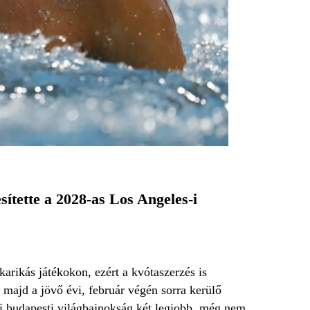
ítette a 2028-as Los Angeles-i
tkarikás játékokon, ezért a kvótaszerzés is
majd a jövő évi, február végén sorra kerülő
ri budapesti világbajnokság két legjobb, még nem