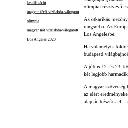
kvalifikáció
olimpiai résztvevő cs
magyar férfi vízilabda-válogatot
Az ötkarikás mezőnyb
olimpia
rangsorba. Az Európa
magyar női vízilabda-válogatott
Los Angelesbe.
Los Angeles 2028
Ha valamelyik földrés
budapesti világbajno
A július 12. és 23. k
két legjobb harmadik
A magyar szövetség be
az elért eredményeket
alapján készítik el –