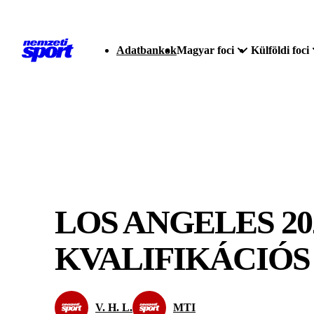
Adatbankok
Magyar foci
Külföldi foci
LOS ANGELES 20
KVALIFIKÁCIÓS
V. H. L.
MTI