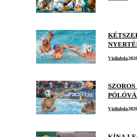
KÉTSZE
NYERTÉ
Vízilabda
2026
SZOROS
PÓLÓVÁ
Vízilabda
2026
KÍNA L