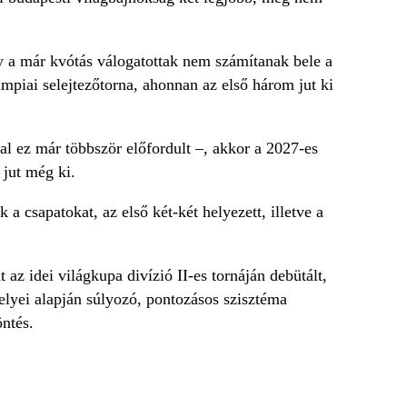
gy a már kvótás válogatottak nem számítanak bele a
mpiai selejtezőtorna, ahonnan az első három jut ki
al ez már többször előfordult –, akkor a 2027-es
 jut még ki.
a csapatokat, az első két-két helyezett, illetve a
az idei világkupa divízió II-es tornáján debütált,
elyei alapján súlyozó, pontozásos szisztéma
öntés.