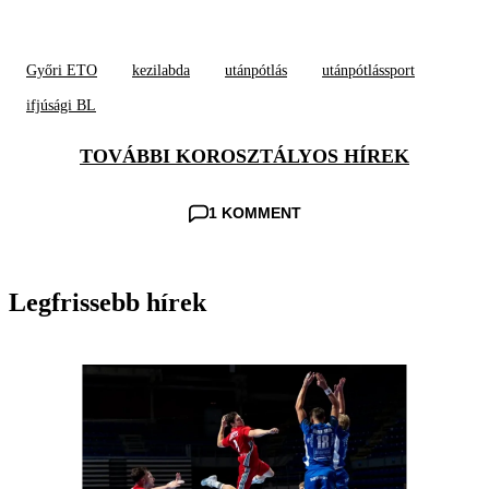
Győri ETO
kezilabda
utánpótlás
utánpótlássport
ifjúsági BL
TOVÁBBI KOROSZTÁLYOS HÍREK
1 KOMMENT
Legfrissebb hírek