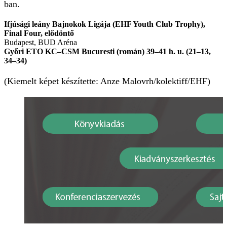
ban.
Ifjúsági leány Bajnokok Ligája (EHF Youth Club Trophy),
Final Four, elődöntő
Budapest, BUD Aréna
Győri ETO KC–CSM Bucuresti (román) 39–41 h. u. (21–13,
34–34)
(Kiemelt képet készítette: Anze Malovrh/kolektiff/EHF)