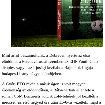
Mint arról beszámoltunk
, a Debrecen nyerte az első
elődöntőt a Ferencvárossal szemben az EHF Youth Club
Trophy, vagyis az ifjúsági kézilabda Bajnokok Ligája
budapesti leány négyes döntőjében.
A Győri ETO révén a másik ágon is volt magyar
érdekeltség az elődöntőben, a Rába-partiak ellenfele a
román CSM Bucuresti volt. A zöld-fehérek jól kezdték a
meccset, az első negyed óra után 11–8-ra vezettek, majd a