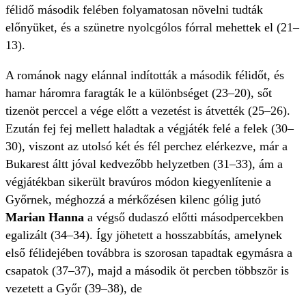
félidő második felében folyamatosan növelni tudták
előnyüket, és a szünetre nyolcgólos fórral mehettek el (21–
13).
A románok nagy elánnal indították a második félidőt, és
hamar háromra faragták le a különbséget (23–20), sőt
tizenöt perccel a vége előtt a vezetést is átvették (25–26).
Ezután fej fej mellett haladtak a végjáték felé a felek (30–
30), viszont az utolsó két és fél perchez elérkezve, már a
Bukarest áltt jóval kedvezőbb helyzetben (31–33), ám a
végjátékban sikerült bravúros módon kiegyenlítenie a
Győrnek, méghozzá a mérkőzésen kilenc gólig jutó
Marian Hanna
a végső dudaszó előtti másodpercekben
egalizált (34–34). Így jöhetett a hosszabbítás, amelynek
első félidejében továbbra is szorosan tapadtak egymásra a
csapatok (37–37), majd a második öt percben többször is
vezetett a Győr (39–38), de