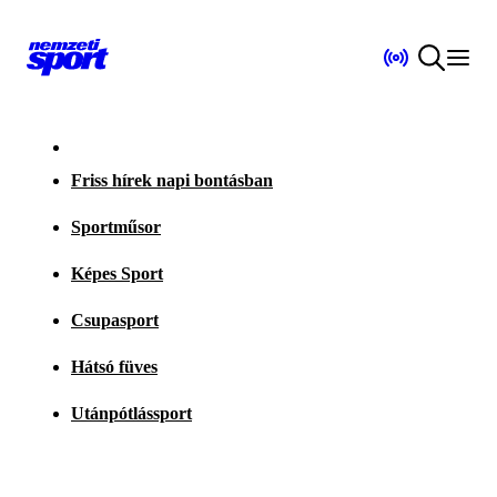
Friss hírek napi bontásban
Sportműsor
Képes Sport
Csupasport
Hátsó füves
Utánpótlássport