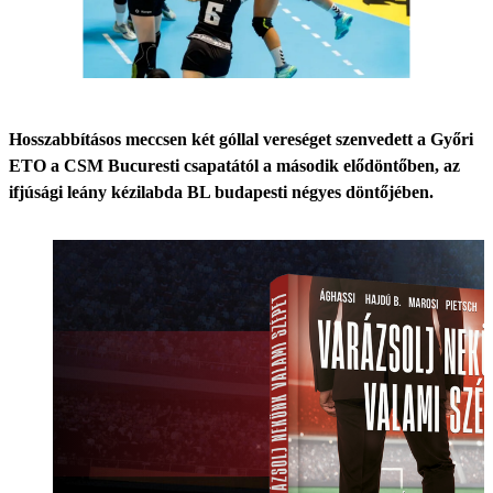
Hosszabbításos meccsen két góllal vereséget szenvedett a Győri
ETO a CSM Bucuresti csapatától a második elődöntőben, az
ifjúsági leány kézilabda BL budapesti négyes döntőjében.