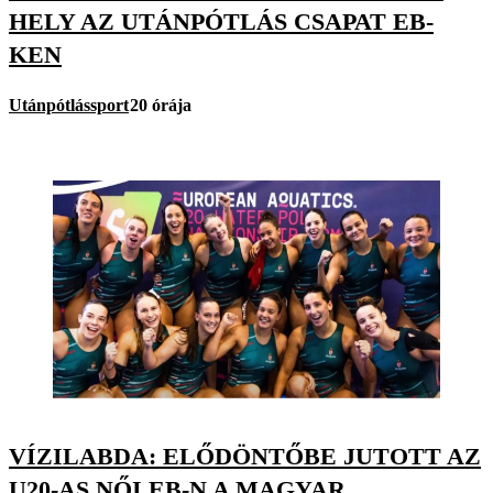
HELY AZ UTÁNPÓTLÁS CSAPAT EB-
KEN
Utánpótlássport
20 órája
VÍZILABDA: ELŐDÖNTŐBE JUTOTT AZ
U20-AS NŐI EB-N A MAGYAR