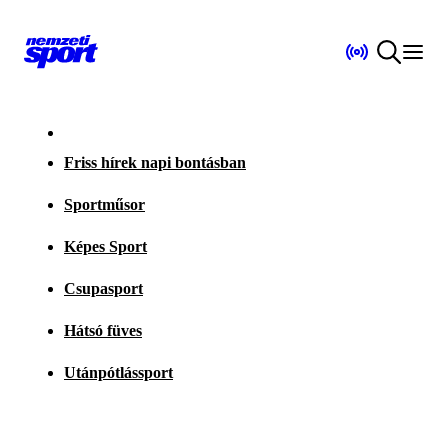
Friss hírek napi bontásban
Sportműsor
Képes Sport
Csupasport
Hátsó füves
Utánpótlássport