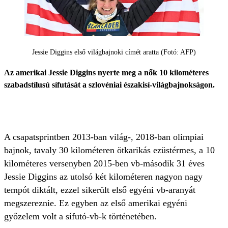
Jessie Diggins első világbajnoki címét aratta (Fotó: AFP)
Az amerikai Jessie Diggins nyerte meg a nők 10 kilométeres
szabadstílusú sífutását a szlovéniai északisí-világbajnokságon.
A csapatsprintben 2013-ban világ-, 2018-ban olimpiai
bajnok, tavaly 30 kilométeren ötkarikás ezüstérmes, a 10
kilométeres versenyben 2015-ben vb-második 31 éves
Jessie Diggins az utolsó két kilométeren nagyon nagy
tempót diktált, ezzel sikerült első egyéni vb-aranyát
megszereznie. Ez egyben az első amerikai egyéni
győzelem volt a sífutó-vb-k történetében.