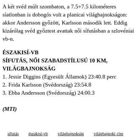
A két svéd múlt szombaton, a 7.5+7.5 kilométeres
síatlonban is dobogós volt a planicai világbajnokságon:
akkor Andersson győzött, Karlsson második lett. Eddig
kizárólag svéd győztest avattak női sífutásban a szlovéniai
vb-n.
ÉSZAKISÍ-VB
SÍFUTÁS, NŐI SZABADSTÍLUSÚ 10 KM,
VILÁGBAJNOKSÁG
1. Jessie Diggins (Egyesült Államok) 23:40.8 perc
2. Frida Karlsson (Svédország) 23:54.8
3. Ebba Andersson (Svédország) 24:00.3
(MTI)
sífutás
északisí-vb
világbajnokság
világbajnoki cím