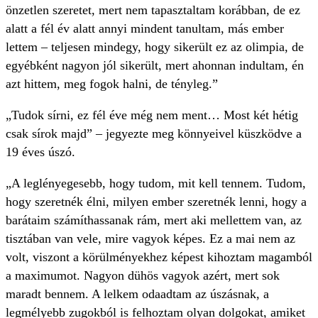
önzetlen szeretet, mert nem tapasztaltam korábban, de ez
alatt a fél év alatt annyi mindent tanultam, más ember
lettem – teljesen mindegy, hogy sikerült ez az olimpia, de
egyébként nagyon jól sikerült, mert ahonnan indultam, én
azt hittem, meg fogok halni, de tényleg.”
„Tudok sírni, ez fél éve még nem ment… Most két hétig
csak sírok majd” – jegyezte meg könnyeivel küszködve a
19 éves úszó.
„A leglényegesebb, hogy tudom, mit kell tennem. Tudom,
hogy szeretnék élni, milyen ember szeretnék lenni, hogy a
barátaim számíthassanak rám, mert aki mellettem van, az
tisztában van vele, mire vagyok képes. Ez a mai nem az
volt, viszont a körülményekhez képest kihoztam magamból
a maximumot. Nagyon dühös vagyok azért, mert sok
maradt bennem. A lelkem odaadtam az úszásnak, a
legmélyebb zugokból is felhoztam olyan dolgokat, amiket