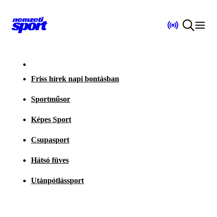
Friss hírek napi bontásban
Sportműsor
Képes Sport
Csupasport
Hátsó füves
Utánpótlássport