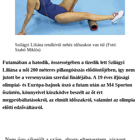
Szilágyi Liliána rendkívül nehéz időszakon van túl (Fotó:
Szabó Miklós)
Futamában a hatodik, összességében a tizedik lett Szilágyi
Liliána a női 200 méteres pillangóúszás elődöntőjében, így nem
jutott be a versenyszám szerdai fináléjába. A 19 éves ifjúsági
olimpiai- és Európa-bajnok úszó a futam után az M4 Sporton
őszintén, könnyeivel küszködve beszélt az őt ért
megpróbáltatásokról, az elmúlt időszakról, valamint az olimpia
előtti edzőváltásról.
„Nem úgy sikerült a szám, ahogy elterveztem, viszont