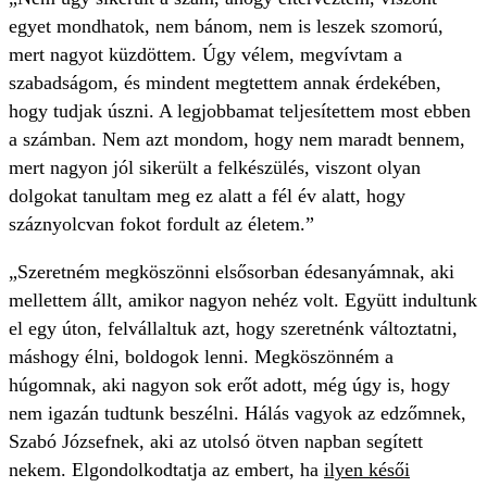
egyet mondhatok, nem bánom, nem is leszek szomorú,
mert nagyot küzdöttem. Úgy vélem, megvívtam a
szabadságom, és mindent megtettem annak érdekében,
hogy tudjak úszni. A legjobbamat teljesítettem most ebben
a számban. Nem azt mondom, hogy nem maradt bennem,
mert nagyon jól sikerült a felkészülés, viszont olyan
dolgokat tanultam meg ez alatt a fél év alatt, hogy
száznyolcvan fokot fordult az életem.”
„Szeretném megköszönni elsősorban édesanyámnak, aki
mellettem állt, amikor nagyon nehéz volt. Együtt indultunk
el egy úton, felvállaltuk azt, hogy szeretnénk változtatni,
máshogy élni, boldogok lenni. Megköszönném a
húgomnak, aki nagyon sok erőt adott, még úgy is, hogy
nem igazán tudtunk beszélni. Hálás vagyok az edzőmnek,
Szabó Józsefnek, aki az utolsó ötven napban segített
nekem. Elgondolkodtatja az embert, ha
ilyen késői