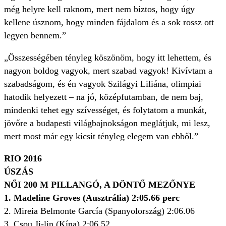
még helyre kell raknom, mert nem biztos, hogy úgy
kellene úsznom, hogy minden fájdalom és a sok rossz ott
legyen bennem.”
„Összességében tényleg köszönöm, hogy itt lehettem, és
nagyon boldog vagyok, mert szabad vagyok! Kivívtam a
szabadságom, és én vagyok Szilágyi Liliána, olimpiai
hatodik helyezett – na jó, középfutamban, de nem baj,
mindenki tehet egy szívességet, és folytatom a munkát,
jövőre a budapesti világbajnokságon meglátjuk, mi lesz,
mert most már egy kicsit tényleg elegem van ebből.”
RIO 2016
ÚSZÁS
NŐI 200 M PILLANGÓ, A DÖNTŐ MEZŐNYE
1. Madeline Groves (Ausztrália) 2:05.66 perc
2. Mireia Belmonte García (Spanyolország) 2:06.06
3. Csou Ji-lin (Kína) 2:06.52