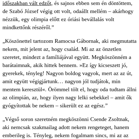
időszakban vált edzőt,
és sajnos ebben sem én döntöttem,
de Szabó József végig ott volt, odaállt mellém – akárhogy
nézzük, egy olimpia előtt ez óriási bevállalás volt
mindkettőnk részéről.”
„Köszönettel tartozom Ramocsa Gábornak, aki megmutatta
nekem, mit jelent az, hogy család. Mi az az önzetlen
szeretet, mindezt a famíliájával együtt. Megköszönném a
barátaimnak, akik hittek bennem. »Ez így kicseszett jó,
gyerekek, tényleg! Nagyon boldog vagyok, mert az az út,
amit együtt végigjártunk… nagyon jól tudjátok, min
mentem keresztül«. Örömmel tölt el, hogy oda tudtam állni
az olimpián, az, hogy ilyen nagy lelki sebekkel – amit ők
gyógyítottak be nekem – sikerült ez az egész.”
„Végső soron szeretném megköszönni Csende Zsoltnak,
aki nemcsak szakmailag adott nekem rengeteget, hanem
emberileg is. Tényleg, nekem fogalmam sincs, mi az az