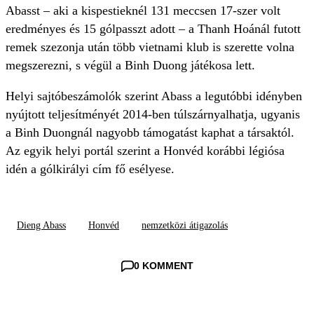
Abasst – aki a kispestieknél 131 meccsen 17-szer volt
eredményes és 15 gólpasszt adott – a Thanh Hoánál futott
remek szezonja után több vietnami klub is szerette volna
megszerezni, s végül a Binh Duong játékosa lett.
Helyi sajtóbeszámolók szerint Abass a legutóbbi idényben
nyújtott teljesítményét 2014-ben túlszárnyalhatja, ugyanis
a Binh Duongnál nagyobb támogatást kaphat a társaktól.
Az egyik helyi portál szerint a Honvéd korábbi légiósa
idén a gólkirályi cím fő esélyese.
Dieng Abass
Honvéd
nemzetközi átigazolás
0 KOMMENT