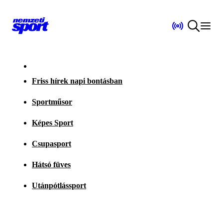
Friss hírek napi bontásban
Sportműsor
Képes Sport
Csupasport
Hátsó füves
Utánpótlássport