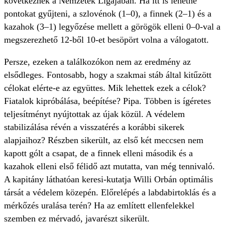
következnek a Nemzetek Ligájában. Ha itt is lehetne
pontokat gyűjteni, a szlovénok (1–0), a finnek (2–1) és a
kazahok (3–1) legyőzése mellett a görögök elleni 0–0-val a
megszerezhető 12-ből 10-et besöpört volna a válogatott.
Persze, ezeken a találkozókon nem az eredmény az
elsődleges. Fontosabb, hogy a szakmai stáb által kitűzött
célokat elérte-e az együttes. Mik lehettek ezek a célok?
Fiatalok kipróbálása, beépítése? Pipa. Többen is ígéretes
teljesítményt nyújtottak az újak közül. A védelem
stabilizálása révén a visszatérés a korábbi sikerek
alapjaihoz? Részben sikerült, az első két meccsen nem
kapott gólt a csapat, de a finnek elleni második és a
kazahok elleni első félidő azt mutatta, van még tennivaló.
A kapitány láthatóan keresi-kutatja Willi Orbán optimális
társát a védelem közepén. Előrelépés a labdabirtoklás és a
mérkőzés uralása terén? Ha az említett ellenfelekkel
szemben ez mérvadó, javarészt sikerült.