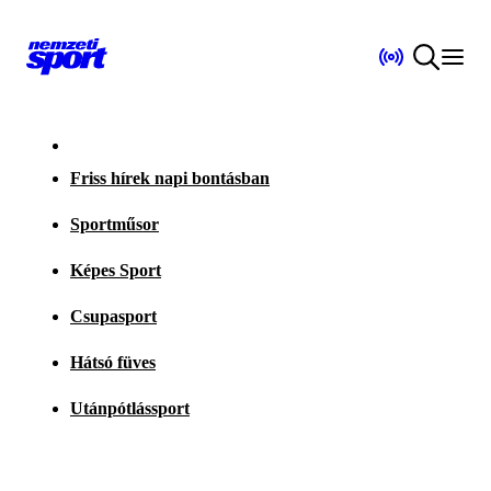
Friss hírek napi bontásban
Sportműsor
Képes Sport
Csupasport
Hátsó füves
Utánpótlássport