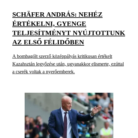
SCHÄFER ANDRÁS: NEHÉZ
ÉRTÉKELNI, GYENGE
TELJESÍTMÉNYT NYÚJTOTTUNK
AZ ELSŐ FÉLIDŐBEN
A bombagólt szerző középpályás kritikusan értékelt
Kazahsztán legyőzése után, ugyanakkor elismerte, ezúttal
a cserék voltak a nyerőemberek.