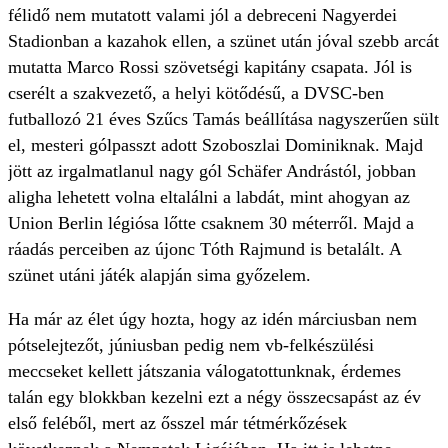
félidő nem mutatott valami jól a debreceni Nagyerdei
Stadionban a kazahok ellen, a szünet után jóval szebb arcát
mutatta Marco Rossi szövetségi kapitány csapata. Jól is
cserélt a szakvezető, a helyi kötődésű, a DVSC-ben
futballozó 21 éves Szűcs Tamás beállítása nagyszerűen sült
el, mesteri gólpasszt adott Szoboszlai Dominiknak. Majd
jött az irgalmatlanul nagy gól Schäfer Andrástól, jobban
aligha lehetett volna eltalálni a labdát, mint ahogyan az
Union Berlin légiósa lőtte csaknem 30 méterről. Majd a
ráadás perceiben az újonc Tóth Rajmund is betalált. A
szünet utáni játék alapján sima győzelem.
Ha már az élet úgy hozta, hogy az idén márciusban nem
pótselejtezőt, júniusban pedig nem vb-felkészülési
meccseket kellett játszania válogatottunknak, érdemes
talán egy blokkban kezelni ezt a négy összecsapást az év
első feléből, mert az ősszel már tétmérkőzések