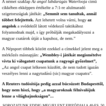
A német szaklap
Az angol labdarúgás Waterlooja
című
cikkében ekképpen értékelte a 7:1-re alulmaradó
szigetországiak játékát:
„Semmit sem tanultak, annál
többet felejtettek.
Azt lehetett volna várni, hogy
az
angolok
a svédektől látott védekező taktikához
folyamodnak majd, s így próbálják megakadályozni a
magyar csatárok útját a kapuhoz, de nem.”
A Népsport többek között ezekkel a címekkel jelent meg a
mérkőzés másnapján:
„Wembley-i játékát megismételve
vívta ki válogatott csapatunk a ragyogó győzelmet”,
„Az angol csapat lelkesen küzdött, de nem tudott igazán
veszélyes lenni a nagytudású (sic) magyar csapatra”.
A Reuters tudósítója pedig azzal búcsúzott Budapesttől,
hogy nem hiszi, hogy „a magyaroknak félnivalójuk
lenne a világbajnokságon”...
SOROZATUNK EDDIG MEGJELENT EPIZÓDJAI A 40-ES, 50