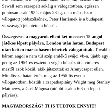
Sewell sem szerepelt sokáig a válogatottban, egészen
pontosan csak 1954. május 23-ig, de a másodszor
válogatott jobbszélsőnek, Peter Harrisnek is a budapesti
visszavágó jelentette a búcsút.
Összegezve:
a magyarok elleni két meccsen 18 angol
játékos lépett pályára, London után hatan, Budapest
után ketten már sohasem lehettek válogatottak.
További
három angol a nem túl szép emlékű svájci vb-n, újabb egy
pedig az 1954-es esztendő végén búcsúzott a címeres
meztől azok közül, akik játszottak az Aranycsapat ellen.
Mindössze hatan érték meg az 1955-ös évet a
válogatottban, köztük a csapatkapitány Wright meg Stanley
Matthews, a Csel Mágusa (utóbbi csak a 6:3-on lépett
pályára).
MAGYARORSZÁG? TI IS TUDTOK ENNYIT!