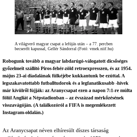
A világverő magyar csapat a lefújás után – a 77. percben
becserélt kapussal, Gellér Sándorral (Fotó: vmek.niif.hu)
Robogunk tovább a magyar labdarúgó-válogatott dicsőséges
győzelmeit szállító Piros-fehér-zöld retroexpresszen, és az 1954.
május 23-ai diadalának fülkéjébe kukkantunk be ezúttal. A
legszakavatottabb futballtudorok és a legfanatikusabb -hívek
már kívülről fújják: az Aranycsapat ezen a napon 7:1-re múlta
fölül Angliát a Népstadionban – az évszázad mérkőzésének
visszavágóján. (A találkozóról a FIFA is megemlékezett
Instagram-oldalán.)
Az Aranycsapat néven elhíresült díszes társaság