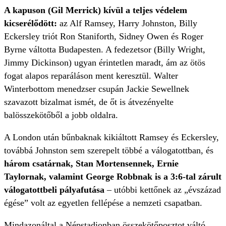
A kapuson (Gil Merrick) kívül a teljes védelem
kicserélődött:
az Alf Ramsey, Harry Johnston, Billy
Eckersley triót Ron Staniforth, Sidney Owen és Roger
Byrne váltotta Budapesten. A fedezetsor (Billy Wright,
Jimmy Dickinson) ugyan érintetlen maradt, ám az ötös
fogat alapos reparáláson ment keresztül. Walter
Winterbottom menedzser csupán Jackie Sewellnek
szavazott bizalmat ismét, de őt is átvezényelte
balösszekötőből a jobb oldalra.
A London után bűnbaknak kikiáltott Ramsey és Eckersley,
továbbá Johnston sem szerepelt többé a válogatottban, és
három csatárnak, Stan Mortensennek, Ernie
Taylornak, valamint George Robbnak is a 3:6-tal zárult
válogatottbeli pályafutása
– utóbbi kettőnek az „évszázad
égése” volt az egyetlen fellépése a nemzeti csapatban.
Mindazonáltal a Népstadionban összekötőposztot váltó