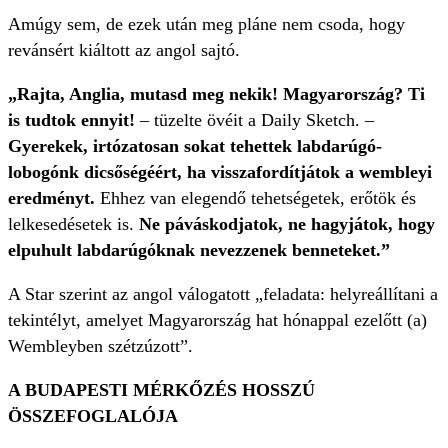
Amúgy sem, de ezek után meg pláne nem csoda, hogy
revánsért kiáltott az angol sajtó.
„Rajta, Anglia, mutasd meg nekik! Magyarország? Ti
is tudtok ennyit!
– tüzelte övéit a Daily Sketch. –
Gyerekek, irtózatosan sokat tehettek labdarúgó-
lobogónk dicsőségéért, ha visszafordítjátok a wembleyi
eredményt.
Ehhez van elegendő tehetségetek, erőtök és
lelkesedésetek is.
Ne páváskodjatok, ne hagyjátok, hogy
elpuhult labdarúgóknak nevezzenek benneteket.”
A Star szerint az angol válogatott „feladata: helyreállítani a
tekintélyt, amelyet Magyarország hat hónappal ezelőtt (a)
Wembleyben szétzúzott”.
A BUDAPESTI MÉRKŐZÉS HOSSZÚ
ÖSSZEFOGLALÓJA