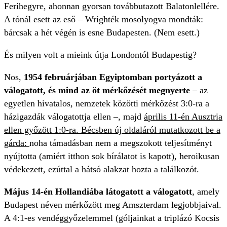
Ferihegyre, ahonnan gyorsan továbbutazott Balatonlellére.
A tónál esett az eső – Wrighték mosolyogva mondták:
bárcsak a hét végén is esne Budapesten. (Nem esett.)
És milyen volt a mieink útja Londontól Budapestig?
Nos,
1954 februárjában Egyiptomban portyázott a
válogatott, és mind az öt mérkőzését megnyerte
– az
egyetlen hivatalos, nemzetek közötti mérkőzést 3:0-ra a
házigazdák válogatottja ellen –, majd
április 11-én Ausztria
ellen győzött 1:0-ra. Bécsben új oldaláról mutatkozott be a
gárda:
noha támadásban nem a megszokott teljesítményt
nyújtotta (amiért itthon sok bírálatot is kapott), heroikusan
védekezett, ezúttal a hátsó alakzat hozta a találkozót.
Május 14-én Hollandiába látogatott a válogatott
, amely
Budapest néven mérkőzött meg Amszterdam legjobbjaival.
A 4:1-es vendéggyőzelemmel (góljainkat a triplázó Kocsis