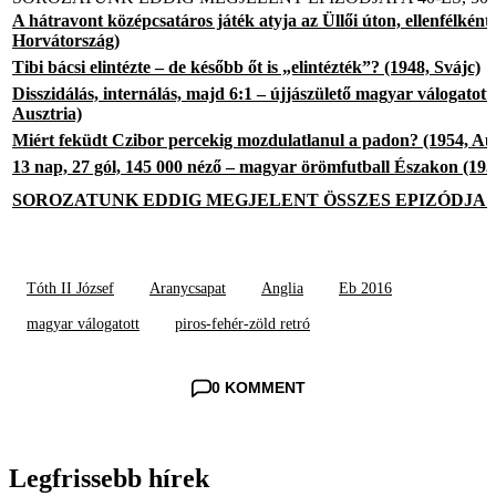
A hátravont középcsatáros játék atyja az Üllői úton, ellenfélként
Horvátország)
Tibi bácsi elintézte – de később őt is „elintézték”? (1948, Svájc)
Disszidálás, internálás, majd 6:1 – újjászülető magyar válogatott
Ausztria)
Miért feküdt Czibor percekig mozdulatlanul a padon? (1954, Aus
13 nap, 27 gól, 145 000 néző – magyar örömfutball Északon (195
SOROZATUNK EDDIG MEGJELENT ÖSSZES EPIZÓDJA I
Tóth II József
Aranycsapat
Anglia
Eb 2016
magyar válogatott
piros-fehér-zöld retró
0 KOMMENT
Legfrissebb hírek