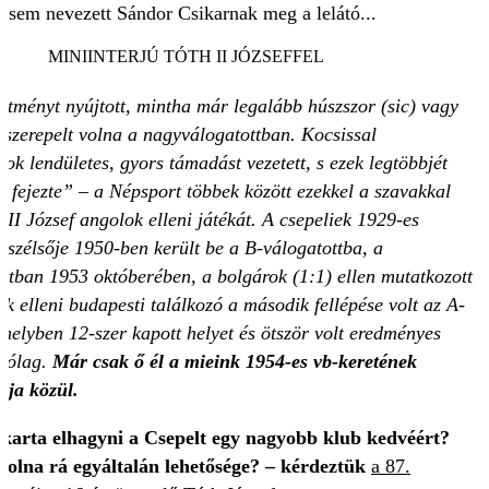
sem nevezett Sándor Csikarnak meg a lelátó...
MINIINTERJÚ TÓTH II JÓZSEFFEL
sítményt nyújtott, mintha már legalább húszszor (sic) vagy
 szerepelt volna a nagyválogatottban. Kocsissal
sok lendületes, gyors támadást vezetett, s ezek legtöbbjét
s fejezte
” – a Népsport
többek között ezekkel a szavakkal
 II József angolok elleni játékát. A csepeliek 1929-es
bbszélsője 1950-ben került be a B-válogatottba, a
ttban 1953 októberében, a bolgárok (1:1) ellen mutatkozott
k elleni budapesti találkozó a második fellépése volt az A-
melyben 12-szer kapott helyet és ötször volt eredményes
árólag.
Már csak ő él a mieink 1954-es vb-keretének
gja közül.
karta elhagyni a Csepelt egy nagyobb klub kedvéért?
t volna rá egyáltalán lehetősége? – kérdeztük
a 87.