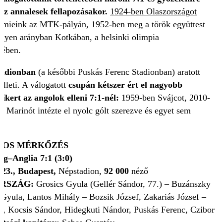
z annalesek fellapozásakor.
1924-ben Olaszországot
a mieink az MTK-pályán
, 1952-ben meg a török együttest
 ilyen arányban Kotkában, a helsinki olimpia
jében.
tadionban
(a későbbi Puskás Ferenc Stadionban) aratott
lleti. A válogatott
csupán kétszer ért el nagyobb
ikert az angolok elleni 7:1-nél:
1959-ben Svájcot, 2010-
n Marinót intézte el nyolc gólt szerezve és egyet sem
GOS MÉRKŐZÉS
g–Anglia 7:1 (3:0)
 23., Budapest,
Népstadion,
92 000
néző
RSZÁG:
Grosics Gyula (Gellér Sándor, 77.) – Buzánszky
 Gyula, Lantos Mihály – Bozsik József, Zakariás József –
ef, Kocsis Sándor, Hidegkuti Nándor, Puskás Ferenc, Czibor