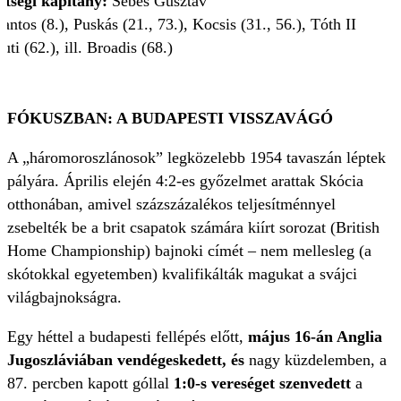
etségi kapitány:
Sebes Gusztáv
antos (8.), Puskás (21., 73.), Kocsis (31., 56.), Tóth II
uti (62.), ill. Broadis (68.)
FÓKUSZBAN: A BUDAPESTI VISSZAVÁGÓ
A „háromoroszlánosok” legközelebb 1954 tavaszán léptek
pályára. Április elején 4:2-es győzelmet arattak Skócia
otthonában, amivel százszázalékos teljesítménnyel
zsebelték be a brit csapatok számára kiírt sorozat (British
Home Championship) bajnoki címét – nem mellesleg (a
skótokkal egyetemben) kvalifikálták magukat a svájci
világbajnokságra.
Egy héttel a budapesti fellépés előtt,
május 16-án Anglia
Jugoszláviában vendégeskedett, és
nagy küzdelemben, a
87. percben kapott góllal
1:0-s vereséget szenvedett
a