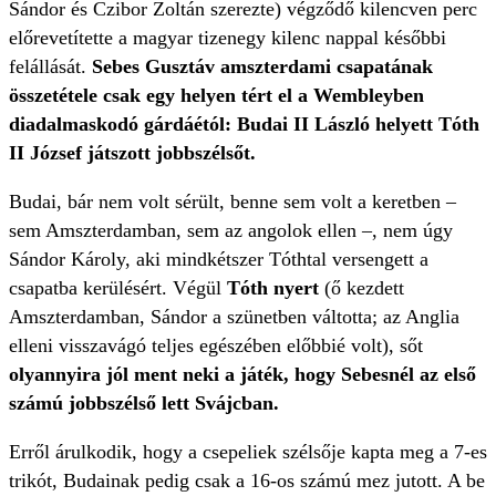
Sándor és Czibor Zoltán szerezte) végződő kilencven perc
előrevetítette a magyar tizenegy kilenc nappal későbbi
felállását.
Sebes Gusztáv amszterdami csapatának
összetétele csak egy helyen tért el a Wembleyben
diadalmaskodó gárdáétól: Budai II László helyett Tóth
II József játszott jobbszélsőt.
Budai, bár nem volt sérült, benne sem volt a keretben –
sem Amszterdamban, sem az angolok ellen –, nem úgy
Sándor Károly, aki mindkétszer Tóthtal versengett a
csapatba kerülésért. Végül
Tóth nyert
(ő kezdett
Amszterdamban, Sándor a szünetben váltotta; az Anglia
elleni visszavágó teljes egészében előbbié volt), sőt
olyannyira jól ment neki a játék, hogy Sebesnél az első
számú jobbszélső lett Svájcban.
Erről árulkodik, hogy a csepeliek szélsője kapta meg a 7-es
trikót, Budainak pedig csak a 16-os számú mez jutott. A be