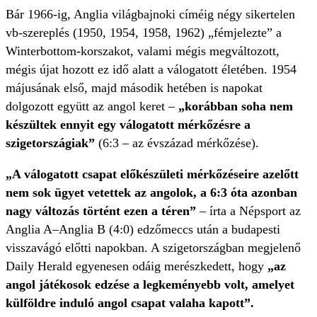
Bár 1966-ig, Anglia világbajnoki címéig négy sikertelen
vb-szereplés (1950, 1954, 1958, 1962) „fémjelezte” a
Winterbottom-korszakot, valami mégis megváltozott,
mégis újat hozott ez idő alatt a válogatott életében. 1954
májusának első, majd második hetében is napokat
dolgozott együtt az angol keret –
„korábban soha nem
készültek ennyit egy válogatott mérkőzésre a
szigetországiak”
(6:3 – az évszázad mérkőzése).
„A válogatott csapat előkészületi mérkőzéseire azelőtt
nem sok ügyet vetettek az angolok, a 6:3 óta azonban
nagy változás történt ezen a téren”
– írta a Népsport az
Anglia A–Anglia B (4:0) edzőmeccs után a budapesti
visszavágó előtti napokban. A szigetországban megjelenő
Daily Herald egyenesen odáig merészkedett, hogy
„az
angol játékosok edzése a legkeményebb volt, amelyet
külföldre induló angol csapat valaha kapott”.