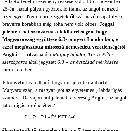
„világtörténelmi esemény részese volt: 1953. november
25-én, hazai pályán győzték le fiaink az angol nemzeti
tizenegyet. Nem a brit szigetekről származó csapat ilyen
bravúrra korábban még soha nem volt képes.
Joggal
jelentett hát szenzációt a földkerekségen, hogy
Magyarország együttese 6:3-ra nyert Londonban, s
ezzel megfosztotta mítosszá nemesedett veretlenségétől
Angliát”
– olvasható a
Margay Sándor, Török Péter
szerzőpáros
által jegyzett
6:3 – az évszázad mérkőzése
című kötetben.
E könyvből is tudható, hogy mit jelentett a diadal
Magyarország, a magyar (sőt az egyetemes!) labdarúgás
számára. De vajon mit jelentett a vereség Anglia, az angol
labdarúgás történetében?
7:1, 7:1, 7:1 – ÉS KÉT 8–0
álogatottunk történetében három 7:1-es győzelemre