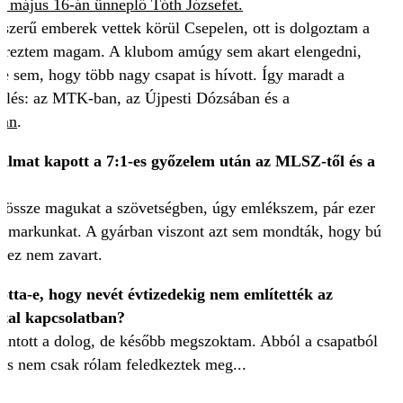
át május 16-án ünneplő Tóth Józsefet.
zerű emberek vettek körül Csepelen, ott is dolgoztam a
 éreztem magam. A klubom amúgy sem akart elengedni,
re sem, hogy több nagy csapat is hívott. Így maradt a
plés: az MTK-ban, az Újpesti Dózsában és a
ban
.
talmat kapott a 7:1-es győzelem után az MLSZ-től és a
?
 össze magukat a szövetségben, úgy emlékszem, pár ezer
e a markunkat. A gyárban viszont azt sem mondták, hogy bú
e ez nem zavart.
otta-e, hogy nevét
évtizedekig nem említették
az
tal kapcsolatban?
bántott a dolog, de később megszoktam. Abból a csapatból
os nem csak rólam feledkeztek meg...