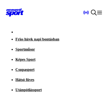
Friss hírek napi bontásban
Sportműsor
Képes Sport
Csupasport
Hátsó füves
Utánpótlássport