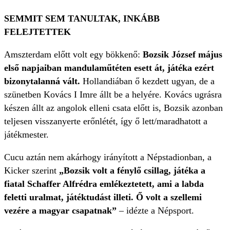
SEMMIT SEM TANULTAK, INKÁBB
FELEJTETTEK
Amszterdam előtt volt egy bökkenő:
Bozsik József május
első napjaiban mandulaműtéten esett át, játéka ezért
bizonytalanná vált.
Hollandiában ő kezdett ugyan, de a
szünetben Kovács I Imre állt be a helyére. Kovács ugrásra
készen állt az angolok elleni csata előtt is, Bozsik azonban
teljesen visszanyerte erőnlétét, így ő lett/maradhatott a
játékmester.
Cucu aztán nem akárhogy irányított a Népstadionban, a
Kicker szerint
„Bozsik volt a fénylő csillag, játéka a
fiatal Schaffer Alfrédra emlékeztetett, ami a labda
feletti uralmat, játéktudást illeti. Ő volt a szellemi
vezére a magyar csapatnak”
– idézte a Népsport.