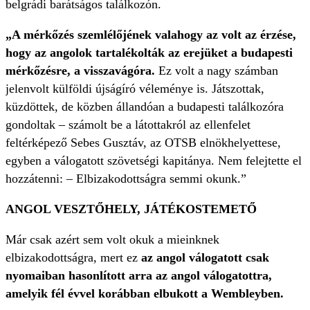
belgrádi barátságos találkozón.
„A mérkőzés szemlélőjének valahogy az volt az érzése,
hogy az angolok tartalékolták az erejüket a budapesti
mérkőzésre, a visszavágóra.
Ez volt a nagy számban
jelenvolt külföldi újságíró véleménye is. Játszottak,
küzdöttek, de közben állandóan a budapesti találkozóra
gondoltak – számolt be a látottakról az ellenfelet
feltérképező Sebes Gusztáv, az OTSB elnökhelyettese,
egyben a válogatott szövetségi kapitánya. Nem felejtette el
hozzátenni: – Elbizakodottságra semmi okunk.”
ANGOL VESZTŐHELY, JÁTÉKOSTEMETŐ
Már csak azért sem volt okuk a mieinknek
elbizakodottságra, mert ez
az angol válogatott csak
nyomaiban hasonlított arra az angol válogatottra,
amelyik fél évvel korábban elbukott a Wembleyben.