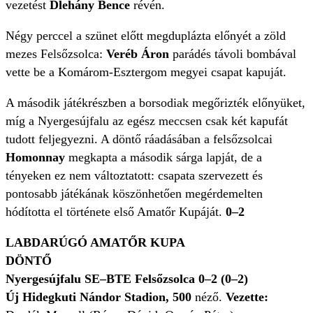
vezetést
Dlehány Bence
révén.
Négy perccel a szünet előtt megduplázta előnyét a zöld
mezes Felsőzsolca:
Veréb Áron
parádés távoli bombával
vette be a Komárom-Esztergom megyei csapat kapuját.
A második játékrészben a borsodiak megőrizték előnyüket,
míg a Nyergesújfalu az egész meccsen csak két kapufát
tudott feljegyezni. A döntő ráadásában a felsőzsolcai
Homonnay
megkapta a második sárga lapját, de a
tényeken ez nem változtatott: csapata szervezett és
pontosabb játékának köszönhetően megérdemelten
hódította el története első Amatőr Kupáját.
0–2
LABDARÚGÓ AMATŐR KUPA
DÖNTŐ
Nyergesújfalu SE–BTE Felsőzsolca 0–2 (0–2)
Új Hidegkuti Nándor Stadion, 500
néző.
Vezette: