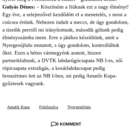
Gulyás Dénes:
– Köszönöm a fiúknak ezt a nagy élményt!
Egy éve, a selejtezővel kezdődött el a menetelés, s most a
csúcsra értünk. Nehezen indult a meccs, de úgy gondolom,
a tizedik perctől mi irányítottunk, második gólunk pedig
élményszámba ment. Erre a játékra készültünk, amit a
Nyergesújfalu mutatott, s úgy gondolom, kontrolláltuk
őket. Ezen a héten vármegyénk aratott, hiszen
partnerklubunk, a DVTK labdarúgócsapata NB I-es, női
röpicsapata extraligás, a kosárlabdacsapat pedig
bronzérmes lett az NB I-ben, mi pedig Amatőr Kupa-
győztesek vagyunk.
Amatőr Kupa
Felsőzsolca
Nyergesújfalu
0 KOMMENT