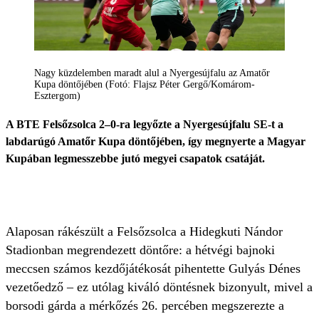
Nagy küzdelemben maradt alul a Nyergesújfalu az Amatőr
Kupa döntőjében (Fotó: Flajsz Péter Gergő/Komárom-
Esztergom)
A BTE Felsőzsolca 2–0-ra legyőzte a Nyergesújfalu SE-t a
labdarúgó Amatőr Kupa döntőjében, így megnyerte a Magyar
Kupában legmesszebbe jutó megyei csapatok csatáját.
Alaposan rákészült a Felsőzsolca a Hidegkuti Nándor
Stadionban megrendezett döntőre: a hétvégi bajnoki
meccsen számos kezdőjátékosát pihentette Gulyás Dénes
vezetőedző – ez utólag kiváló döntésnek bizonyult, mivel a
borsodi gárda a mérkőzés 26. percében megszerezte a