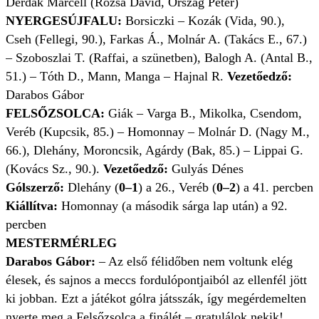
Derdák Marcell (Rózsa Dávid, Ország Péter)
NYERGESÚJFALU:
Borsiczki – Kozák (Vida, 90.),
Cseh (Fellegi, 90.), Farkas Á., Molnár A. (Takács E., 67.)
– Szoboszlai T. (Raffai, a szünetben), Balogh A. (Antal B.,
51.) – Tóth D., Mann, Manga – Hajnal R.
Vezetőedző:
Darabos Gábor
FELSŐZSOLCA:
Giák – Varga B., Mikolka, Csendom,
Veréb (Kupcsik, 85.) – Homonnay – Molnár D. (Nagy M.,
66.), Dlehány, Moroncsik, Agárdy (Bak, 85.) – Lippai G.
(Kovács Sz., 90.).
Vezetőedző:
Gulyás Dénes
Gólszerző:
Dlehány (
0–1
) a 26., Veréb (
0–2
) a 41. percben
Kiállítva:
Homonnay (a második sárga lap után) a 92.
percben
MESTERMÉRLEG
Darabos Gábor:
– Az első félidőben nem voltunk elég
élesek, és sajnos a meccs fordulópontjaiból az ellenfél jött
ki jobban. Ezt a játékot gólra játsszák, így megérdemelten
nyerte meg a Felsőzsolca a finálét – gratulálok nekik!