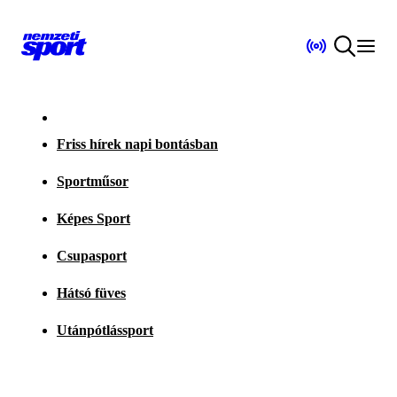
Friss hírek napi bontásban
Sportműsor
Képes Sport
Csupasport
Hátsó füves
Utánpótlássport