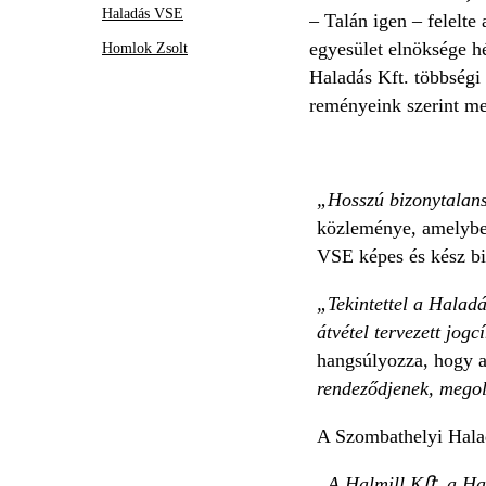
Haladás VSE
– Talán igen – felelt
egyesület elnöksége hé
Homlok Zsolt
Haladás Kft. többségi 
reményeink szerint m
„Hosszú bizonytalan
közleménye, amelyben
VSE képes és kész biz
„Tekintettel a Halad
átvétel tervezett jog
hangsúlyozza, hogy 
rendeződjenek, megol
A Szombathelyi Halad
„A Halmill K
ﬅ. a Ha