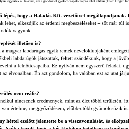
yán legyűrték a Haladást, ám a gondoktól gyötört csapatot talpra lehet állítani (Fotó: Unger Ta
ső lépés, hogy a Haladás Kft. vezetőivel megállapodjanak
k lehet, elkezdjük az érdemi megbeszéléseket – sőt már túl i
akodók vagyunk.
eplését illetően is?
 a magyar labdarúgás egyik remek nevelőklubjaként emlegetté
kbeli labdarúgók játszottak, feltett szándékunk, hogy a jövőbe
 nevelni a felnőttcsapatba. Ez nyilván nem egyszerű feladat,
az élvonalban. Én azt gondolom, ha valóban ezt az utat járju
erülés nem reális?
lkül nincsenek eredmények, mint az élet többi területén, itt 
k van értelme, meggyőződésem, előbb-utóbb gyümölcsözik is.
 héttel ezelőtt jelentette be a visszavonulását, és elképz
ét. Szóba került, hogy a két klubikon betöltsön valamilye