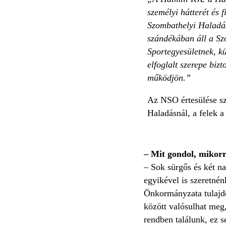
szem
élyi h
átter
ét és 
Szombathelyi Haladá
sz
ánd
ék
ában áll a S
Sportegyesületnek, k
elfoglalt szerepe biz
működjön.”
Az NSO értesülése sz
Haladásnál, a felek 
– Mit gondol, mikor
– Sok sürgős és két n
egyikével is szeretné
Önkormányzata tulajdo
között valósulhat meg,
rendben találunk, ez 