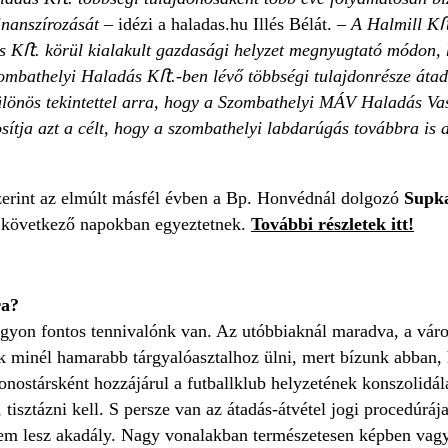
finanszírozását
– idézi a haladas.hu Illés Bélát. –
A Halmill K
ﬅ
s K
ﬅ. k
ör
ül kialakult gazdasági helyzet megnyugtató módon,
zombathelyi Haladás K
ﬅ.-ben l
év
ő t
öbbs
égi tulajdonrésze át
ülönös tekintettel arra, hogy a Szombathelyi MÁV Haladás Vas
tosítja azt a célt, hogy a szombathelyi labdarúgás továbbra is
erint az elmúlt másfél évben a Bp. Honvédnál dolgozó
Supka
a következő napokban egyeztetnek.
További részletek itt!
ra?
agyon fontos tennivalónk van. Az utóbbiaknál maradva, a váro
nk minél hamarabb tárgyalóasztalhoz ülni, mert bízunk abba
nostársként hozzájárul a futballklub helyzetének konszolidá
 tisztázni kell. S persze van az átadás-átvétel jogi procedúráj
sem lesz akadály. Nagy vonalakban természetesen képben vagyu