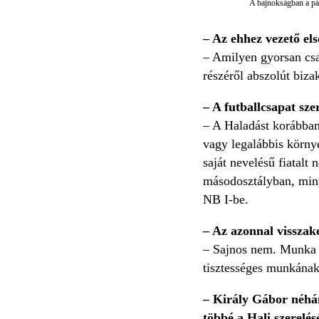
A bajnokságban a pál
– Az ehhez vezető el
– Amilyen gyorsan csa
részéről abszolút biz
– A futballcsapat szer
– A Haladást korábban
vagy legalábbis környé
saját nevelésű fiatalt
másodosztályban, mint 
NB I-be.
– Az azonnal visszak
– Sajnos nem. Munka né
tisztességes munkána
– Király Gábor néhány
többé a Hali szerelés