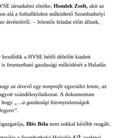
s VSE társadalmi elnöke,
Homlok Zsolt,
akit az
rjon alá a futballklubot működtető Szombathelyi
átvételéről. – Jelentős feladat előtt állunk,
y kezdődik a HVSE hétfő délelőtt kiadott
is fenntartható gazdasági működését a Haladás
 hogy az átvevő egy nonprofit egyesület lenne, az
hagyott szándéknyilatkozat. A dokumentum
, hogy
„…a gazdasági bizonytalanságok
legyen”.
 igazgatója,
Illés Béla
nem sokkal később reagált.
ztosítja a Szombathelyi Haladás K
ﬅ. szakmai,