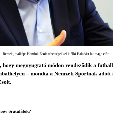
Remek jövőkép: Homlok Zsolt tehetségekkel kiálló Haladást lát maga előtt.
 hogy megnyugtató módon rendeződik a futballc
bathelyen – mondta a Nemzeti Sportnak adott 
solt.
ogy gratulálok?