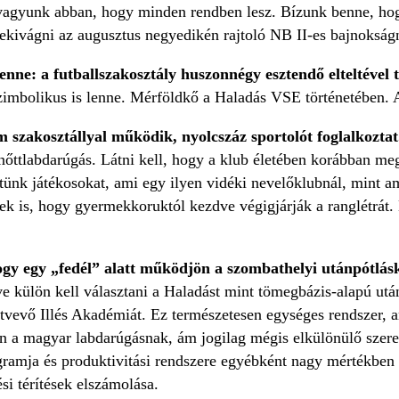
 vagyunk abban, hogy minden rendben lesz. Bízunk benne, hogy
nekivágni az augusztus negyedikén rajtoló NB II-es bajnoksá
nne: a futballszakosztály huszonnégy esztendő elteltével 
imbolikus is lenne. Mérföldkő a Haladás VSE történetében. A
szakosztállyal működik, nyolcszáz sportolót foglalkoztat
lnőttlabdarúgás. Látni kell, hogy a klub életében korábban meg
ltünk játékosokat, ami egy ilyen vidéki nevelőklubnál, mint 
ek is, hogy gyermekkoruktól kezdve végigjárják a ranglétrát. 
hogy egy „fedél” alatt működjön a szombathelyi utánpótlás
tve külön kell választani a Haladást mint tömegbázis-alapú utá
átvevő Illés Akadémiát. Ez természetesen egységes rendszer, a
on a magyar labdarúgásnak, ám jogilag mégis elkülönülő szere
gramja és produktivitási rendszere egyébként nagy mértékben 
si térítések elszámolása.