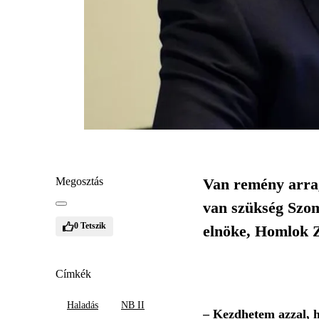
Megosztás
Van remény arra,
van szükség Szom
0
Tetszik
elnöke, Homlok Z
Címkék
Haladás
NB II
– Kezdhetem azzal, h