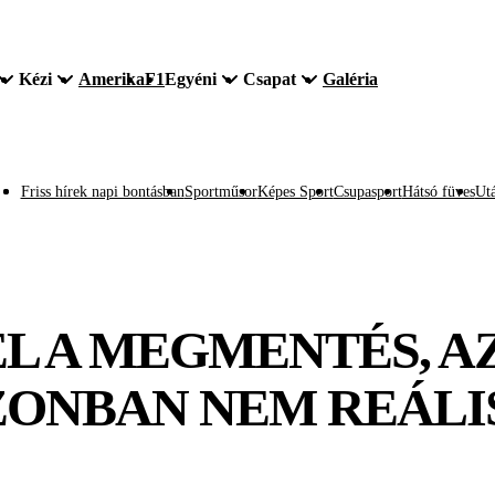
Kézi
Amerika
F1
Egyéni
Csapat
Galéria
Friss hírek napi bontásban
Sportműsor
Képes Sport
Csupasport
Hátsó füves
Utá
L A MEGMENTÉS, A
ZONBAN NEM REÁLI