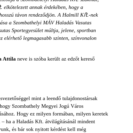
. elk
ötelezett annak érdekében, hogy a
 hosszú távon rendeződjön. A Halmill K
ﬅ.-nek
adása a Szombathelyi MÁV Haladás Vasutas
utas Sportegyesület múltja, jelene, sportban
 az elérhető legmagasabb szinten, színvonalon
 Attila
neve is szóba került az edzőt kereső
svezetőséggel mint a leendő tulajdonostársak
n, hogy Szombathely Megyei Jogú Város
lásához. Hogy ez milyen formában, milyen keretek
a – ha a Haladás Kft. átvilágításánál mindent
nk, és bár sok nyitott kérdést kell még