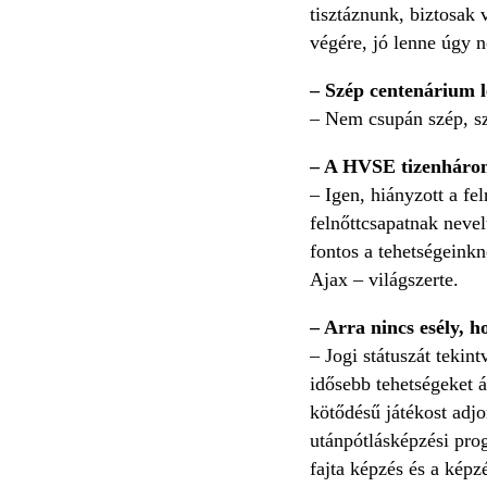
tisztáznunk, biztosak
végére, jó lenne úgy 
– Szép centenárium le
– Nem csupán szép, sz
– A HVSE tizenhárom 
– Igen, hiányzott a fe
felnőttcsapatnak neve
fontos a tehetségeinkn
Ajax – világszerte.
– Arra nincs esély, 
– Jogi státuszát tekin
idősebb tehetségeket 
kötődésű játékost adj
utánpótlásképzési pro
fajta képzés és a képzé