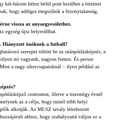
 két-három héten belül pont kerülhet a történet
gnak, hogy addigra megszűnik a bizonytalanság.
térne vissza az anyaegyesülethez.
z egység újra helyreállhat.
. Hiányzott önöknek a futball?
határozó szerepet töltött be az utánpótlásképzés, a
amilyen mi vagyunk, nagyon fontos. És persze
Mint a nagy sikercsapatoknál – ilyen például az
képzés?
npótlásképző centrumot, illetve a tizennégy évnél
melynek az a célja, hogy minél több helyi
plők alkotják. Az MLSZ tavaly létrehozott
hozzájárult ahhoz, hogy szabályzattá váljon ez a