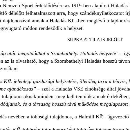
e a Nemzeti Sport érdeklődésére az 1919-ben alapított Haladá
tfő délelőtt felhatalmazott arra, hogy szándéknyilatkozatot í
tulajdonosával annak a Haladás Kft.-ben meglévő tulajdonrésze 
egnyugtató módon rendeződik a helyzet.
SUPKA ATTILA IS JELÖLT
ság után megoldódhat a Szombathelyi Haladás helyzete
” – íg
 az is olvasható, hogy a Szombathelyi Haladás hosszú távon 
tosítani.
ás K
ﬅ. jelenlegi gazdasági helyzetére, illetőleg arra a tényre,
címe ajándékozás”
– szól a Haladás VSE elnöksége által jóvá
a tulajdonosoknak mindent meg kell tenniük annak érdekében
dódjanak, és a társaság hosszú távú működése megalapozott 
ás nevében a többségi tulajdonos, a Halmill Kﬅ . ügyvezető
lad
ás K
ﬅ. t
öbbs
égi tulajdonosak
ént több éve folyamatosan bi