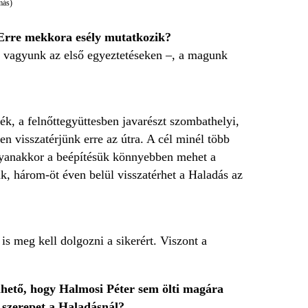
más)
. Erre mekkora esély mutatkozik?
s vagyunk az első egyeztetéseken –, a magunk
k, a felnőttegyüttesben javarészt szombathelyi,
n visszatérjünk erre az útra. A cél minél több
 ugyanakkor a beépítésük könnyebben mehet a
k, három-öt éven belül visszatérhet a Haladás az
is meg kell dolgozni a sikerért. Viszont a
elhető, hogy Halmosi Péter sem ölti magára
n szerepet a Haladásnál?