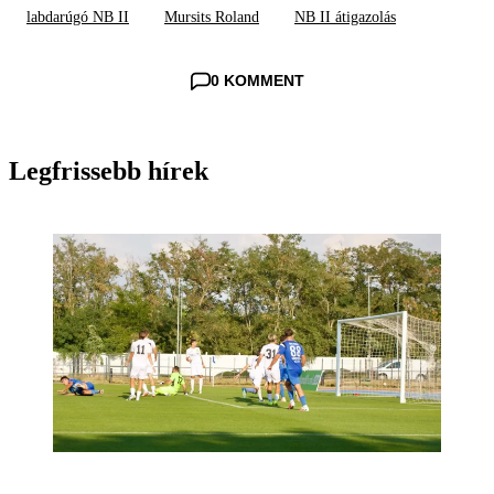
labdarúgó NB II
Mursits Roland
NB II átigazolás
0 KOMMENT
Legfrissebb hírek