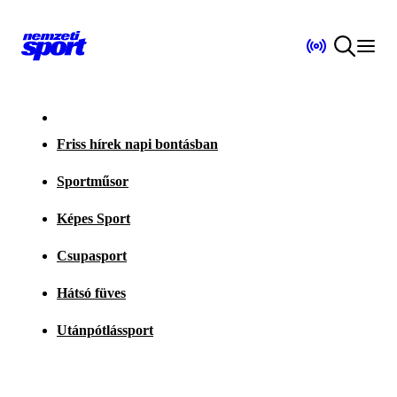
Friss hírek napi bontásban
Sportműsor
Képes Sport
Csupasport
Hátsó füves
Utánpótlássport