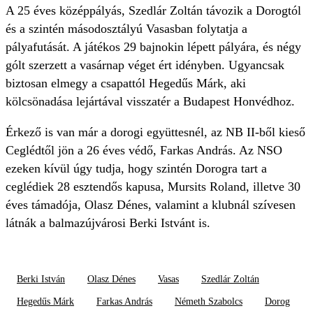
A 25 éves középpályás, Szedlár Zoltán távozik a Dorogtól
és a szintén másodosztályú Vasasban folytatja a
pályafutását. A játékos 29 bajnokin lépett pályára, és négy
gólt szerzett a vasárnap véget ért idényben. Ugyancsak
biztosan elmegy a csapattól Hegedűs Márk, aki
kölcsönadása lejártával visszatér a Budapest Honvédhoz.
Érkező is van már a dorogi együttesnél, az NB II-ből kieső
Ceglédtől jön a 26 éves védő, Farkas András. Az NSO
ezeken kívül úgy tudja, hogy szintén Dorogra tart a
ceglédiek 28 esztendős kapusa, Mursits Roland, illetve 30
éves támadója, Olasz Dénes, valamint a klubnál szívesen
látnák a balmazújvárosi Berki Istvánt is.
Berki István
Olasz Dénes
Vasas
Szedlár Zoltán
Hegedűs Márk
Farkas András
Németh Szabolcs
Dorog