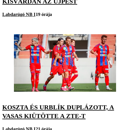
KISVÁRDÁN AZ ÚJPEST
Labdarúgó NB I
19 órája
KOSZTA ÉS URBLÍK DUPLÁZOTT, A
VASAS KIÜTÖTTE A ZTE-T
Labdarúgó NB I
21 órája