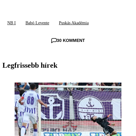
NB I
Babó Levente
Puskás Akadémia
30 KOMMENT
Legfrissebb hírek