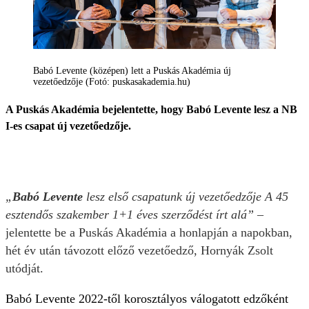
Babó Levente (középen) lett a Puskás Akadémia új
vezetőedzője (Fotó: puskasakademia.hu)
A Puskás Akadémia bejelentette, hogy Babó Levente lesz a NB
I-es csapat új vezetőedzője.
„
Babó Levente
lesz első csapatunk új vezetőedzője A 45
esztendős szakember 1+1 éves szerződést írt alá”
–
jelentette be a Puskás Akadémia a honlapján a napokban,
hét év után távozott előző vezetőedző, Hornyák Zsolt
utódját.
Babó Levente 2022-től korosztályos válogatott edzőként