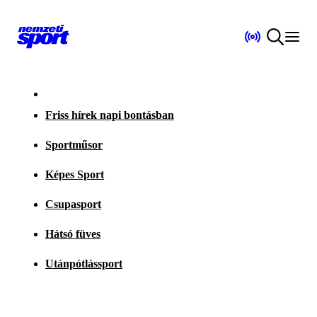
Friss hírek napi bontásban
Sportműsor
Képes Sport
Csupasport
Hátsó füves
Utánpótlássport