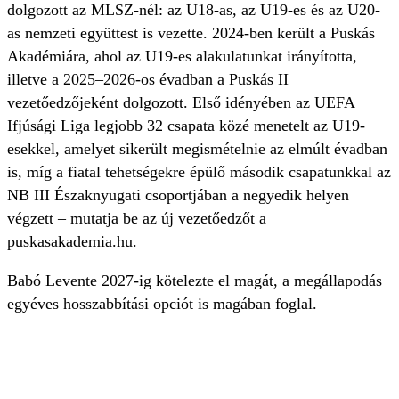
dolgozott az MLSZ-nél: az U18-as, az U19-es és az U20-
as nemzeti együttest is vezette. 2024-ben került a Puskás
Akadémiára, ahol az U19-es alakulatunkat irányította,
illetve a 2025–2026-os évadban a Puskás II
vezetőedzőjeként dolgozott. Első idényében az UEFA
Ifjúsági Liga legjobb 32 csapata közé menetelt az U19-
esekkel, amelyet sikerült megismételnie az elmúlt évadban
is, míg a fiatal tehetségekre épülő második csapatunkkal az
NB III Északnyugati csoportjában a negyedik helyen
végzett – mutatja be az új vezetőedzőt a
puskasakademia.hu.
Babó Levente 2027-ig kötelezte el magát, a megállapodás
egyéves hosszabbítási opciót is magában foglal.