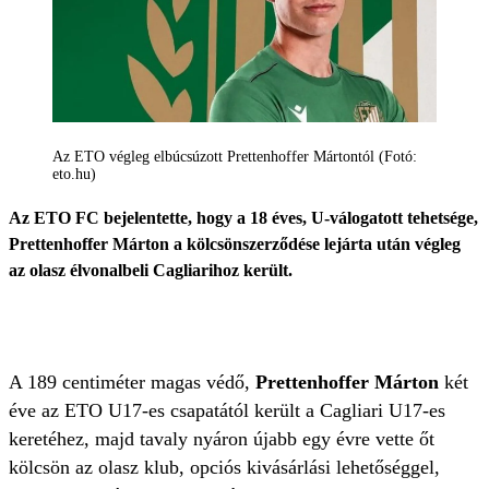
Az ETO végleg elbúcsúzott Prettenhoffer Mártontól (Fotó:
eto.hu)
Az ETO FC bejelentette, hogy a 18 éves, U-válogatott tehetsége,
Prettenhoffer Márton a kölcsönszerződése lejárta után végleg
az olasz élvonalbeli Cagliarihoz került.
A 189 centiméter magas védő,
Prettenhoffer Márton
két
éve az ETO U17-es csapatától került a Cagliari U17-es
keretéhez, majd tavaly nyáron újabb egy évre vette őt
kölcsön az olasz klub, opciós kivásárlási lehetőséggel,