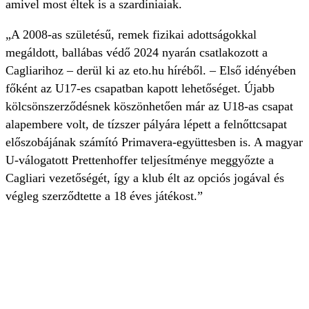
amivel most éltek is a szardíniaiak.
„A 2008-as születésű, remek fizikai adottságokkal
megáldott, ballábas védő 2024 nyarán csatlakozott a
Cagliarihoz – derül ki az eto.hu híréből. – Első idényében
főként az U17-es csapatban kapott lehetőséget. Újabb
kölcsönszerződésnek köszönhetően már az U18-as csapat
alapembere volt, de tízszer pályára lépett a felnőttcsapat
előszobájának számító Primavera-együttesben is. A magyar
U-válogatott Prettenhoffer teljesítménye meggyőzte a
Cagliari vezetőségét, így a klub élt az opciós jogával és
végleg szerződtette a 18 éves játékost.”