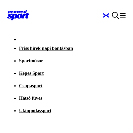
Friss hírek napi bontásban
Sportműsor
Képes Sport
Csupasport
Hátsó füves
Utánpótlássport