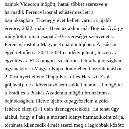
bajnok Videoton mögött, hattal többet szerezve a
harmadik Ferencvárosnál ezüstérmes lett a
bajnokságban! Tizenegy évet kellett várni az újabb
éremre, 2022. május 11-én az akkor már Bognár György
irányította tolnai csapat 3–0-s vereséget szenvedett a
Ferencvárostól a Magyar Kupa döntőjében. A csúcsot
egyértelműen a 2023–2024-es idény jelenti, hiszen az
együttes az FTC mögött ezüstérmes lett a bajnokságban,
ugyanakkor a Magyar Kupa döntőjében hosszabbításban
2–0-ra nyert ellene ( Papp Kristóf és Haraszti Zsolt
góljával), de a következő sem sokkal maradt el mögötte:
a Fradi és a Puskás Akadémia mögött bronzérem a
bajnokságban, illetve újabb kupagyőzelem a zöld-
fehérek ellen (1–1 után tizenegyesekkel). Ha tehát úgy
alakul, hogy a Paks a mostani idényt harmadikként zárja,
története kilencedik érmét szerzi meg a legjobbak között: