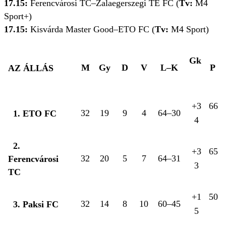
17.15:
Ferencvárosi TC–Zalaegerszegi TE FC (
Tv:
M4
Sport+)
17.15:
Kisvárda Master Good–ETO FC (
Tv:
M4 Sport)
Gk
M
Gy
D
V
L–K
P
AZ ÁLLÁS
+3
66
32
19
9
4
64–30
1. ETO FC
4
2.
+3
65
32
20
5
7
64–31
Ferencvárosi
3
TC
+1
50
32
14
8
10
60–45
3. Paksi FC
5