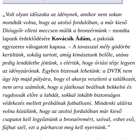
„Volt olyan időszaka az idénynek, amikor nem sokan
mondták volna, hogy az utolsó fordulóban, a már kieső
Diósgyőr elleni meccsen múlik a bronzérmünk
– mondta
lapunk érdeklődésére
Kovácsik Ádám,
a paksiak
egyszeres válogatott kapusa. –
A tavasszal mély gödörbe
kerültünk, sokáig tartott, amíg kimásztunk belőle, utána
pedig lendületbe jöttünk, s elértük, hogy óriási tétje legyen
az idényzárónak. Egyben biztosak lehetünk: a DVTK nem
úgy lép majd pályára, hogy el akarja veszíteni a találkozót,
nem arra számítok, hogy a játékosai beállnak bekkelni és
rugdossák előre a labdát, sokkal inkább biztonságos
védekezés mellett próbálnak futballozni. Mindenki aláírta
volna közülünk, hogy az utolsó fordulóban már kieső
csapatot kell legyőznünk a bronz­éremért, szóval, eshet eső,
fújhat szél, ezt a párharcot meg kell nyernünk.”