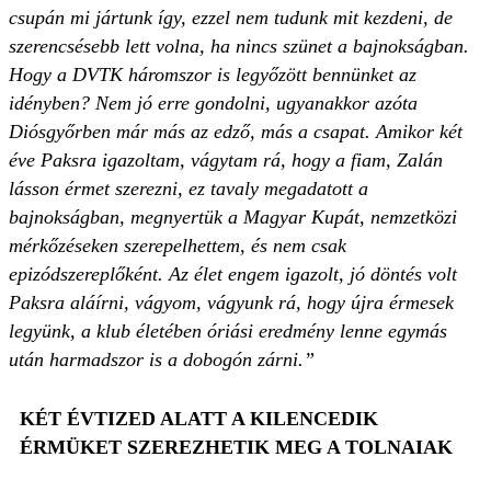
csupán mi jártunk így, ezzel nem tudunk mit kezdeni, de
szerencsésebb lett volna, ha nincs szünet a bajnokságban.
Hogy a DVTK háromszor is legyőzött bennünket az
idényben? Nem jó erre gondolni, ugyanakkor azóta
Diósgyőrben már más az edző, más a csapat. Amikor két
éve Paksra igazoltam, vágytam rá, hogy a fiam, Zalán
lásson érmet szerezni, ez tavaly megadatott a
bajnokságban, megnyertük a Magyar Kupát, nemzetközi
mérkőzéseken szerepelhettem, és nem csak
epizódszereplőként. Az élet engem igazolt, jó döntés volt
Paksra aláírni, vágyom, vágyunk rá, hogy újra érmesek
legyünk, a klub életében óriási eredmény lenne egymás
után harmadszor is a dobogón zárni.”
KÉT ÉVTIZED ALATT A KILENCEDIK
ÉRMÜKET SZEREZHETIK MEG A TOLNAIAK