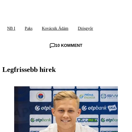
NB I
Paks
Kovácsik Ádám
Diósgyőr
10 KOMMENT
Legfrissebb hírek