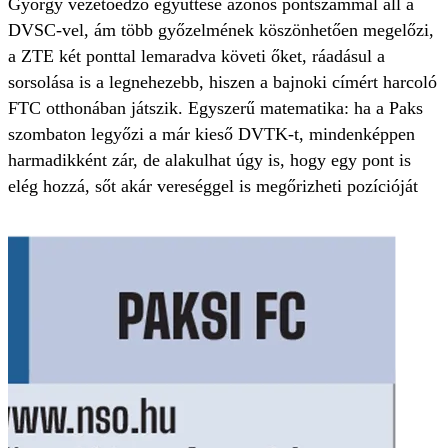
György vezetőedző együttese azonos pontszámmal áll a
DVSC-vel, ám több győzelmének köszönhetően megelőzi,
a ZTE két ponttal lemaradva követi őket, ráadásul a
sorsolása is a legnehezebb, hiszen a bajnoki címért harcoló
FTC otthonában játszik. Egyszerű matematika: ha a Paks
szombaton legyőzi a már kieső DVTK-t, mindenképpen
harmadikként zár, de alakulhat úgy is, hogy egy pont is
elég hozzá, sőt akár vereséggel is megőrizheti pozícióját