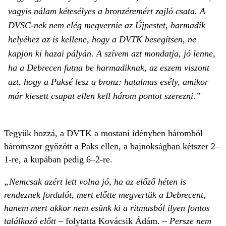
vagyis nálam kétesélyes a bronzéremért zajló csata. A
DVSC-nek nem elég megvernie az Újpestet, harmadik
helyéhez az is kellene, hogy a DVTK besegítsen, ne
kapjon ki hazai pályán. A szívem azt mondatja, jó lenne,
ha a Debrecen futna be harmadiknak, az eszem viszont
azt, hogy a Paksé lesz a bronz: hatalmas esély, amikor
már kiesett csapat ellen kell három pontot szerezni.”
Tegyük hozzá, a DVTK a mostani idényben háromból
háromszor győzött a Paks ellen, a bajnokságban kétszer 2–
1-re, a kupában pedig 6–2-re.
„Nemcsak azért lett volna jó, ha az előző héten is
rendeznek fordulót, mert előtte megvertük a Debrecent,
hanem mert akkor nem esünk ki a ritmusból ilyen fontos
találkozó előtt
– folytatta Kovácsik Ádám.
– Persze nem