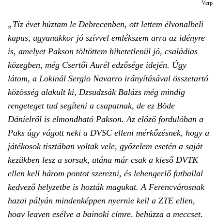
Verpec
„Tíz évet húztam le Debrecenben, ott lettem élvonalbeli
kapus, ugyanakkor jó szívvel emlékszem arra az idényre
is, amelyet Pakson töltöttem hihetetlenül jó, családias
közegben, még Csertői Aurél edzősége idején. Úgy
látom, a Lokinál Sergio Navarro irányításával összetartó
közösség alakult ki, Dzsudzsák Balázs még mindig
rengeteget tud segíteni a csapatnak, de ez Böde
Dánielről is elmondható Pakson. Az előző fordulóban a
Paks úgy vágott neki a DVSC elleni mérkőzésnek, hogy a
játékosok tisztában voltak vele, győzelem esetén a saját
kezükben lesz a sorsuk, utána már csak a kieső DVTK
ellen kell három pontot szerezni, és lehengerlő futballal
kedvező helyzetbe is hozták magukat. A Ferencvárosnak
hazai pályán mindenképpen nyernie kell a ZTE ellen,
hogy legyen esélye a bajnoki címre, behúzza a meccset,