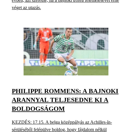
évben, azt szeretné, ha a bajnoki trófea felemelésével érne
véget az utazás.
PHILIPPE ROMMENS: A BAJNOKI
ARANNYAL TELJESEDNE KI A
BOLDOGSÁGOM
KEZDÉS: 17.15. A belga középpályás az Achilles-ín-
sérüléséből felépülve boldog, hogy fájdalom nélkül