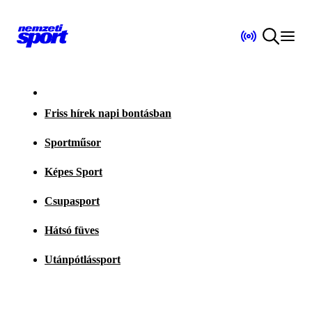
Friss hírek napi bontásban
Sportműsor
Képes Sport
Csupasport
Hátsó füves
Utánpótlássport