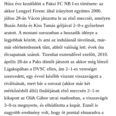
Húsz éve kezdődött a Paksi FC NB I-es története: az
akkor Lengyel Ferenc által irányított együttes 2006.
július 28-án Vácon játszotta le az első meccsét, amelyen
Buzás Attila és Kiss Tamás góljával 2–0-s győzelmet
aratott. A mostani sorozatban a huszadik idénye a
legjobbak között, és ami az indulásnál távolinak, már-
már elérhetetlennek tűnt, abból valóság lett: évek óta
élcsapatnak számít. Tizenhat esztendővel ezelőtt, 2010.
április 28-án a Paks döntőt játszott az akkor még létező
Ligakupában a DVSC ellen, ám 2–1-es vereséget
szenvedett, egy évvel később viszont visszavágott a
riválisának, mert bár a sorozat (akkor már két
mérkőzésből álló) fináléjának első meccsén 2–1-re
kikapott az Oláh Gábor utcai stadionban, a visszavágót
3–0-ra megnyerte, és elhódította a kupát. Ennél is
nagyobb eredmény volt, hogy öt ponttal elmaradva a