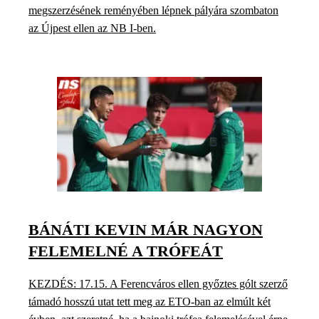
megszerzésének reményében lépnek pályára szombaton
az Újpest ellen az NB I-ben.
BÁNÁTI KEVIN MÁR NAGYON
FELEMELNÉ A TRÓFEÁT
KEZDÉS: 17.15. A Ferencváros ellen győztes gólt szerző
támadó hosszú utat tett meg az ETO-ban az elmúlt két