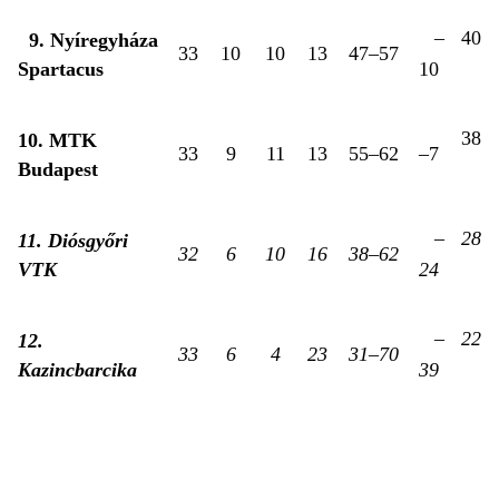
–
40
9. Nyíregyháza
33
10
10
13
47–57
Spartacus
10
38
10. MTK
33
9
11
13
55–62
–7
Budapest
–
28
11. Diósgyőri
32
6
10
16
38–62
VTK
24
–
22
12.
33
6
4
23
31–70
Kazincbarcika
39