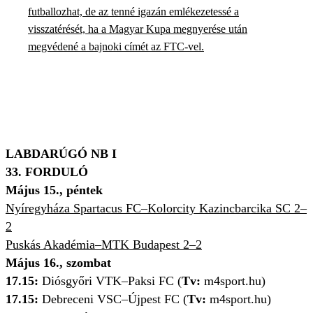
futballozhat, de az tenné igazán emlékezetessé a
visszatérését, ha a Magyar Kupa megnyerése után
megvédené a bajnoki címét az FTC-vel.
LABDARÚGÓ NB I
33. FORDULÓ
Május 15., péntek
Nyíregyháza Spartacus FC–Kolorcity Kazincbarcika SC 2–
2
Puskás Akadémia–MTK Budapest 2–2
Május 16., szombat
17.15:
Diósgyőri VTK–Paksi FC (
Tv:
m4sport.hu)
17.15:
Debreceni VSC–Újpest FC (
Tv:
m4sport.hu)