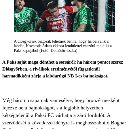
A diósgyőriek biztosak lehetnek benne, hogy ha beívelik a
labdát, Kovácsik Ádám ekkora lendülettel mozdul majd ki a
Paks kapujából (Fotó: Dömötör Csaba)
A Paks saját maga dönthet a sorsáról: ha három pontot szerez
Diósgyőrben, a riválisok eredményétől függetlenül
harmadikként zárja a labdarúgó NB I-es bajnokságot.
Még három csapatnak van esélye, hogy bronzérmesként
fejezze be a bajnokságot, s a legjobb helyzetben
kétségtelenül a Paksi FC várhatja a záró fordulót. A
szerződését a következő idényre is meghosszabbító Bognár