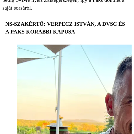
pedig 3–1-re nyert Zalaegerszegen, így a Paks dönthet a
saját sorsáról.
NS-SZAKÉRTŐ: VERPECZ ISTVÁN, A DVSC ÉS
A PAKS KORÁBBI KAPUSA