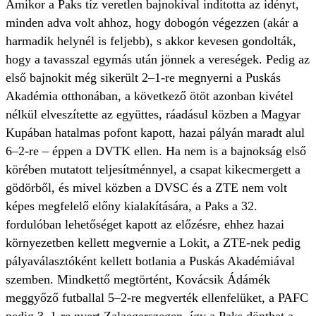
Amikor a Paks tíz veretlen bajnokival indította az idényt,
minden adva volt ahhoz, hogy dobogón végezzen (akár a
harmadik helynél is feljebb), s akkor kevesen gondolták,
hogy a tavasszal egymás után jönnek a vereségek. Pedig az
első bajnokit még sikerült 2–1-re megnyerni a Puskás
Akadémia otthonában, a következő ötöt azonban kivétel
nélkül elveszítette az együttes, ráadásul közben a Magyar
Kupában hatalmas pofont kapott, hazai pályán maradt alul
6–2-re – éppen a DVTK ellen. Ha nem is a bajnokság első
körében mutatott teljesítménnyel, a csapat kikecmergett a
gödörből, és mivel közben a DVSC és a ZTE nem volt
képes megfelelő előny kialakítására, a Paks a 32.
fordulóban lehetőséget kapott az előzésre, ehhez hazai
környezetben kellett megvernie a Lokit, a ZTE-nek pedig
pályaválasztóként kellett botlania a Puskás Akadémiával
szemben. Mindkettő megtörtént, Kovácsik Ádámék
meggyőző futballal 5–2-re megverték ellenfelüket, a PAFC