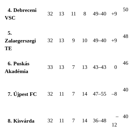
50
4. Debreceni
32
13
11
8
49–40
+9
VSC
5.
48
32
13
9
10
49–40
+9
Zalaegerszegi
TE
46
6. Puskás
33
13
7
13
43–43
0
Akadémia
40
32
11
7
14
47–55
–8
7. Újpest FC
–
40
32
11
7
14
36–48
8. Kisvárda
12