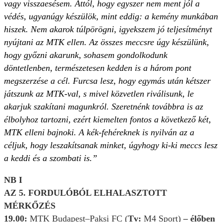
vagy visszaesésem. Attól, hogy egyszer nem ment jól a
védés, ugyanúgy készülök, mint eddig: a kemény munkában
hiszek. Nem akarok túlpörögni, igyekszem jó teljesítményt
nyújtani az MTK ellen. Az összes meccsre úgy készülünk,
hogy győzni akarunk, sohasem gondolkodunk
döntetlenben, természetesen kedden is a három pont
megszerzése a cél. Furcsa lesz, hogy egymás után kétszer
játszunk az MTK-val, s mivel közvetlen riválisunk, le
akarjuk szakítani magunkról. Szeretnénk továbbra is az
élbolyhoz tartozni, ezért kiemelten fontos a következő két,
MTK elleni bajnoki. A kék-fehéreknek is nyilván az a
céljuk, hogy leszakítsanak minket, úgyhogy ki-ki meccs lesz
a keddi és a szombati is.”
NB I
AZ 5. FORDULÓBÓL ELHALASZTOTT
MÉRKŐZÉS
19.00:
MTK Budapest–Paksi FC (
Tv:
M4 Sport)
– élőben