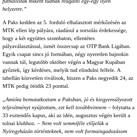
futballisták miként tudnak reagálni egy-egy ilyen
helyzetre.”
A Paks kedden az 5. forduló elhalasztott mérkőzésén az
MTK ellen lép pályára, ráadásul a sorsolás érdekessége,
hogy a két együttes szombaton, ellentétes
pályaválasztással, ismét összecsap az OTP Bank Ligában.
Egyik csapat sincs jó formában, négy nyeretlen bajnokin
vannak túl, legutóbb október végén a Magyar Kupában
győztek, így kérdéses, melyik tud elindulni felfele. A
tabellán közvetlen riválisok, hiszen a Paks negyedik 24, az
MTK pedig ötödik 23 ponttal.
„Amióta bemutatkoztam a Paksban, jó és kiegyensúlyozott
teljesítményt nyújtottam, ezt kell továbbvinnem
– folytatta a
33 esztendős kapus, aki az idén, augusztus végén került a
tolnai klubhoz. –
Nem volt semmiféle előjelük a
Nyíregyházán történteknek, nem volt formaingadozásom