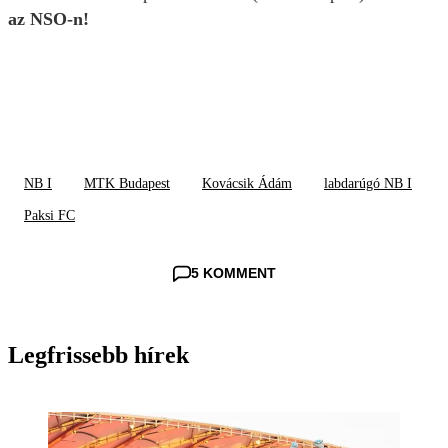
az NSO-n!
NB I
MTK Budapest
Kovácsik Ádám
labdarúgó NB I
Paksi FC
5 KOMMENT
Legfrissebb hírek