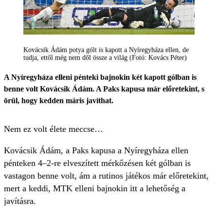
Kovácsik Ádám potya gólt is kapott a Nyíregyháza ellen, de
tudja, ettől még nem dől össze a világ (Fotó: Kovács Péter)
A Nyíregyháza elleni pénteki bajnokin két kapott gólban is
benne volt Kovácsik Ádám. A Paks kapusa már előretekint, s
örül, hogy kedden máris javíthat.
Nem ez volt élete meccse…
Kovácsik Ádám, a Paks kapusa a Nyíregyháza ellen
pénteken 4–2-re elveszített mérkőzésen két gólban is
vastagon benne volt, ám a rutinos játékos már előretekint,
mert a keddi, MTK elleni bajnokin itt a lehetőség a
javításra.