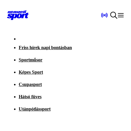
Friss hírek napi bontásban
Sportműsor
Képes Sport
Csupasport
Hátsó füves
Utánpótlássport