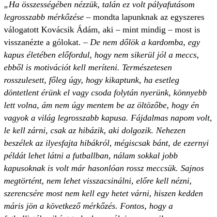
„Ha összességében nézzük, talán ez volt pályafutásom
legrosszabb mérkőzése
– mondta lapunknak az egyszeres
válogatott Kovácsik Ádám, aki – mint mindig – most is
visszanézte a gólokat. –
De nem dőlök a kardomba, egy
kapus életében előfordul, hogy nem sikerül jól a meccs,
ebből is motivációt kell meríteni. Természetesen
rosszulesett, főleg úgy, hogy kikaptunk, ha esetleg
döntetlent érünk el vagy csoda folytán nyerünk, könnyebb
lett volna, ám nem úgy mentem be az öltözőbe, hogy én
vagyok a világ legrosszabb kapusa. Fájdalmas napom volt,
le kell zárni, csak az hibázik, aki dolgozik. Nehezen
beszélek az ilyesfajta hibákról, mégiscsak bánt, de ezernyi
példát lehet látni a futballban, nálam sokkal jobb
kapusoknak is volt már hasonlóan ­rossz meccsük. Sajnos
megtörtént, nem lehet visszacsinálni, előre kell nézni,
szerencsére most nem kell egy hetet várni, hiszen kedden
máris jön a következő mérkőzés. Fontos, hogy a