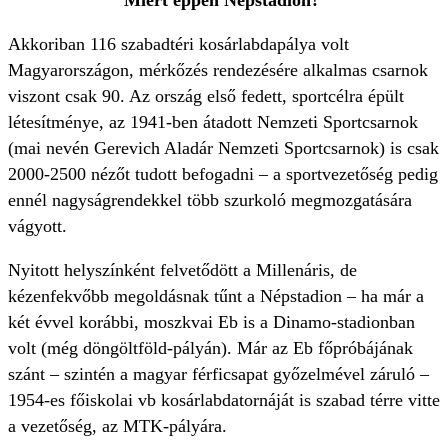
Miért éppen Népstadion?
Akkoriban 116 szabadtéri kosárlabdapálya volt
Magyarországon, mérkőzés rendezésére alkalmas csarnok
viszont csak 90. Az ország első fedett, sportcélra épült
létesítménye, az 1941-ben átadott Nemzeti Sportcsarnok
(mai nevén Gerevich Aladár Nemzeti Sportcsarnok) is csak
2000-2500 nézőt tudott befogadni – a sportvezetőség pedig
ennél nagyságrendekkel több szurkoló megmozgatására
vágyott.
Nyitott helyszínként felvetődött a Millenáris, de
kézenfekvőbb megoldásnak tűnt a Népstadion – ha már a
két évvel korábbi, moszkvai Eb is a Dinamo-stadionban
volt (még döngöltföld-pályán). Már az Eb főpróbájának
szánt – szintén a magyar férficsapat győzelmével záruló –
1954-es főiskolai vb kosárlabdatornáját is szabad térre vitte
a vezetőség, az MTK-pályára.