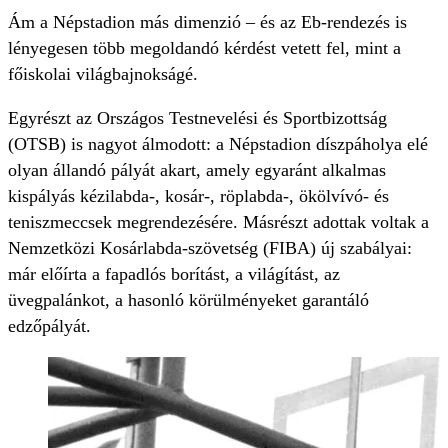
Ám a Népstadion más dimenzió – és az Eb-rendezés is
lényegesen több megoldandó kérdést vetett fel, mint a
főiskolai világbajnokságé.
Egyrészt az Országos Testnevelési és Sportbizottság
(OTSB) is nagyot álmodott: a Népstadion díszpáholya elé
olyan állandó pályát akart, amely egyaránt alkalmas
kispályás kézilabda-, kosár-, röplabda-, ökölvívó- és
teniszmeccsek megrendezésére. Másrészt adottak voltak a
Nemzetközi Kosárlabda-szövetség (FIBA) új szabályai:
már előírta a fapadlós borítást, a világítást, az
üvegpalánkot, a hasonló körülményeket garantáló
edzőpályát.