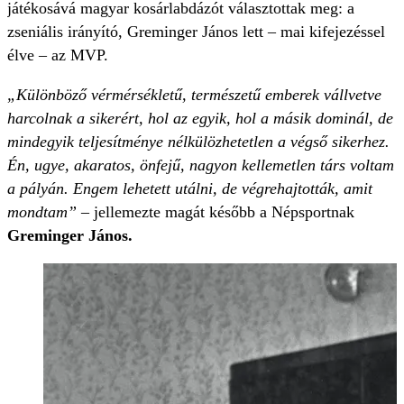
játékosává magyar kosárlabdázót választottak meg: a
zseniális irányító, Greminger János lett – mai kifejezéssel
élve – az MVP.
„Különböző vérmérsékletű, természetű emberek vállvetve
harcolnak a sikerért, hol az egyik, hol a másik dominál, de
mindegyik teljesítménye nélkülözhetetlen a végső sikerhez.
Én, ugye, akaratos, önfejű, nagyon kellemetlen társ voltam
a pályán. Engem lehetett utálni, de végrehajtották, amit
mondtam”
– jellemezte magát később a Népsportnak
Greminger János.