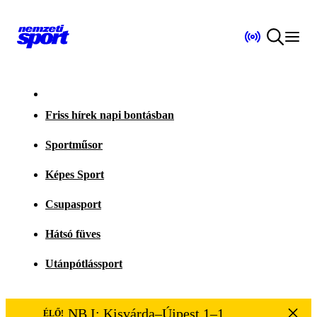
Friss hírek napi bontásban
Sportműsor
Képes Sport
Csupasport
Hátsó füves
Utánpótlássport
NB I: Kisvárda–Újpest 1–1
ÉLŐ!