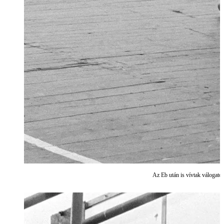
Az Eb után is vívtak válogat