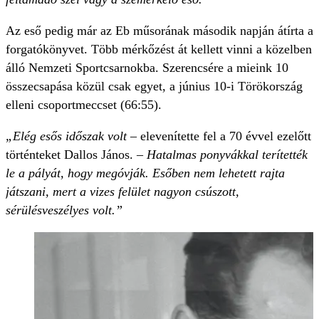
Az eső pedig már az Eb műsorának második napján átírta a
forgatókönyvet. Több mérkőzést át kellett vinni a közelben
álló Nemzeti Sportcsarnokba. Szerencsére a mieink 10
összecsapása közül csak egyet, a június 10-i Törökország
elleni csoportmeccset (66:55).
„Elég esős időszak volt
– elevenítette fel a 70 évvel ezelőtt
történteket Dallos János. –
Hatalmas ponyvákkal terítették
le a pályát, hogy megóvják. Esőben nem lehetett rajta
játszani, mert a vizes felület nagyon csúszott,
sérülésveszélyes volt.”