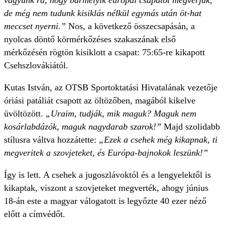
vagyunk rá, hogy bármelyik európai csapatot megverjük,
de még nem tudunk kisiklás nélkül egymás után öt-hat
meccset nyerni.”
Nos, a következő összecsapásán, a
nyolcas döntő körmérkőzéses szakaszának első
mérkőzésén rögtön kisiklott a csapat: 75:65-re kikapott
Csehszlovákiától.
Kutas István, az OTSB Sportoktatási Hivatalának vezetője
óriási patáliát csapott az öltözőben, magából kikelve
üvöltözött.
„Uraim, tudják, mik maguk? Maguk nem
kosárlabdázók, maguk nagydarab szarok!”
Majd szolidabb
stílusra váltva hozzátette:
„Ezek a csehek még kikapnak, ti
megveritek a szovjeteket, és Európa-bajnokok leszünk!”
Így is lett. A csehek a jugoszlávoktól és a lengyelektől is
kikaptak, viszont a szovjeteket megverték, ahogy június
18-án este a magyar válogatott is legyőzte 40 ezer néző
előtt a címvédőt.