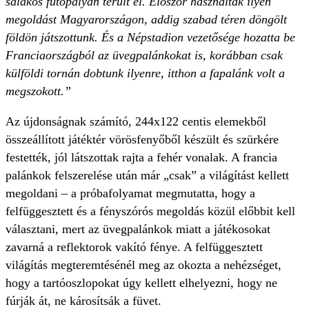
salakos futópályán terült el. Először használtak ilyen
megoldást Magyarországon, addig szabad téren döngölt
földön játszottunk. És a Népstadion vezetősége hozatta be
Franciaországból az üvegpalánkokat is, korábban csak
külföldi tornán dobtunk ilyenre, itthon a fapalánk volt a
megszokott.”
Az újdonságnak számító, 244x122 centis elemekből
összeállított játéktér vörösfenyőből készült és szürkére
festették, jól látszottak rajta a fehér vonalak. A francia
palánkok felszerelése után már „csak” a világítást kellett
megoldani – a próbafolyamat megmutatta, hogy a
felfüggesztett és a fényszórós megoldás közül előbbit kell
választani, mert az üvegpalánkok miatt a játékosokat
zavarná a reflektorok vakító fénye. A felfüggesztett
világítás megteremtésénél meg az okozta a nehézséget,
hogy a tartóoszlopokat úgy kellett elhelyezni, hogy ne
fúrják át, ne károsítsák a füvet.