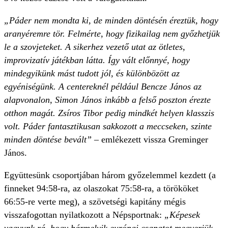
„Páder nem mondta ki, de minden döntésén éreztük, hogy
aranyéremre tör. Felmérte, hogy fizikailag nem győzhetjük
le a szovjeteket. A sikerhez vezető utat az ötletes,
improvizatív játékban látta. Így vált előnnyé, hogy
mindegyikünk mást tudott jól, és különbözött az
egyéniségünk. A centereknél például Bencze János az
alapvonalon, Simon János inkább a felső poszton érezte
otthon magát. Zsíros Tibor pedig mindkét helyen klasszis
volt. Páder fantasztikusan sakkozott a meccseken, szinte
minden döntése bevált”
– emlékezett vissza Greminger
János.
Együttesünk csoportjában három győzelemmel kezdett (a
finneket 94:58-ra, az olaszokat 75:58-ra, a törököket
66:55-re verte meg), a szövetségi kapitány mégis
visszafogottan nyilatkozott a Népsportnak:
„Képesek