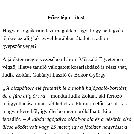
Fűre lépni tilos!
Hogyan fogják mindezt megoldani úgy, hogy ne tegyék
tönkre az alig két évvel korábban átadott stadion
gyepszőnyegét?
A játéktér megtervezésében három Műszaki Egyetemen
végző, illetve tanuló válogatott kosárlabdázó is részt vett,
Judik Zoltán, Gabányi László és Bokor György.
„A díszpáholy elé fektették le a mobil hajópadló-borítást,
de a fűre alig ért rá
– mondta Judik Zoltán, aki fertőző
májgyulladása miatt két héttel az Eb rajtja előtt került ki a
magyar keretből, így élesben nem próbálhatta ki a
fapadlót. –
A labdarúgópálya oldalvonala és a nézőtér első
ülése között volt vagy 25 méter, így a játéktér nagyrészt a