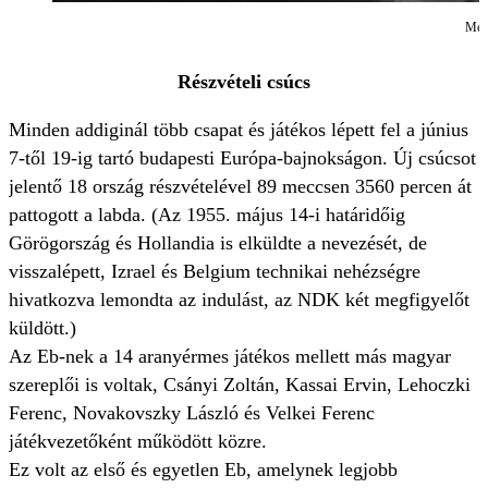
Mező
Részvételi csúcs
Minden addiginál több csapat és játékos lépett fel a június
7-től 19-ig tartó budapesti Európa-bajnokságon. Új csúcsot
jelentő 18 ország részvételével 89 meccsen 3560 percen át
pattogott a labda. (Az 1955. május 14-i határidőig
Görögország és Hollandia is elküldte a nevezését, de
visszalépett, Izrael és Belgium technikai nehézségre
hivatkozva lemondta az indulást, az NDK két megfigyelőt
küldött.)
Az Eb-nek a 14 aranyérmes játékos mellett más magyar
szereplői is voltak, Csányi Zoltán, Kassai Ervin, Lehoczki
Ferenc, Novakovszky László és Velkei Ferenc
játékvezetőként működött közre.
Ez volt az első és egyetlen Eb, amelynek legjobb