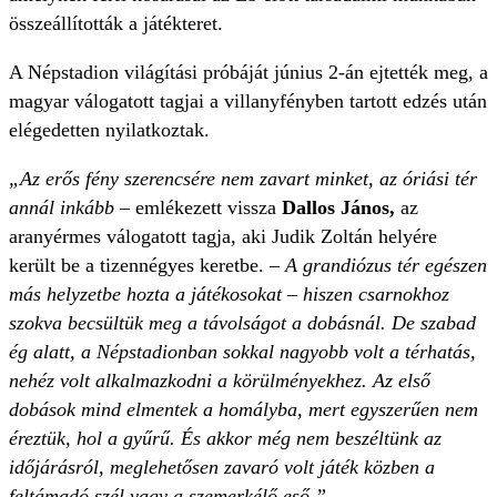
összeállították a játékteret.
A Népstadion világítási próbáját június 2-án ejtették meg, a
magyar válogatott tagjai a villanyfényben tartott edzés után
elégedetten nyilatkoztak.
„Az erős fény szerencsére nem zavart minket, az óriási tér
annál inkább
– emlékezett vissza
Dallos János,
az
aranyérmes válogatott tagja, aki Judik Zoltán helyére
került be a tizennégyes keretbe. –
A grandiózus tér egészen
más helyzetbe hozta a játékosokat – hiszen csarnokhoz
szokva becsültük meg a távolságot a dobásnál. De szabad
ég alatt, a Népstadionban sokkal nagyobb volt a térhatás,
nehéz volt alkalmazkodni a körülményekhez. Az első
dobások mind elmentek a homályba, mert egyszerűen nem
éreztük, hol a gyűrű. És akkor még nem beszéltünk az
időjárásról, meglehetősen zavaró volt játék közben a
feltámadó szél vagy a szemerkélő eső.”