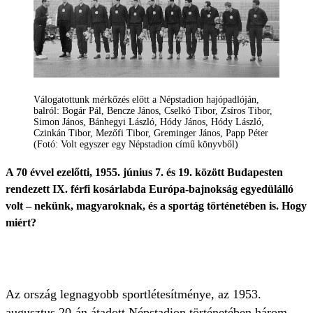
Válogatottunk mérkőzés előtt a Népstadion hajópadlóján,
balról: Bogár Pál, Bencze János, Cselkó Tibor, Zsíros Tibor,
Simon János, Bánhegyi László, Hódy János, Hódy László,
Czinkán Tibor, Mezőfi Tibor, Greminger János, Papp Péter
(Fotó: Volt egyszer egy Népstadion című könyvből)
A 70 évvel ezelőtti, 1955. június 7. és 19. között Budapesten
rendezett IX. férfi kosárlabda Európa-bajnokság egyedülálló
volt – nekünk, magyaroknak, és a sportág történetében is. Hogy
miért?
Az ország legnagyobb sportlétesítménye, az 1953.
augusztus 20-án átadott Népstadion történetében három