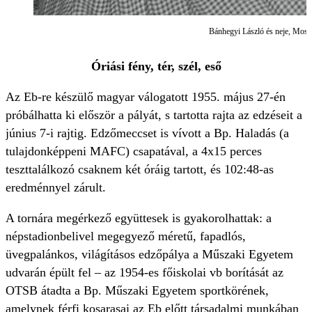
Bánhegyi László és neje, Mossó
Óriási fény, tér, szél, eső
Az Eb-re készülő magyar válogatott 1955. május 27-én
próbálhatta ki először a pályát, s tartotta rajta az edzéseit a
június 7-i rajtig. Edzőmeccset is vívott a Bp. Haladás (a
tulajdonképpeni MAFC) csapatával, a 4x15 perces
teszttalálkozó csaknem két óráig tartott, és 102:48-as
eredménnyel zárult.
A tornára megérkező együttesek is gyakorolhattak: a
népstadionbelivel megegyező méretű, fapadlós,
üvegpalánkos, világításos edzőpálya a Műszaki Egyetem
udvarán épült fel – az 1954-es főiskolai vb borítását az
OTSB átadta a Bp. Műszaki Egyetem sportkörének,
amelynek férfi kosarasai az Eb előtt társadalmi munkában