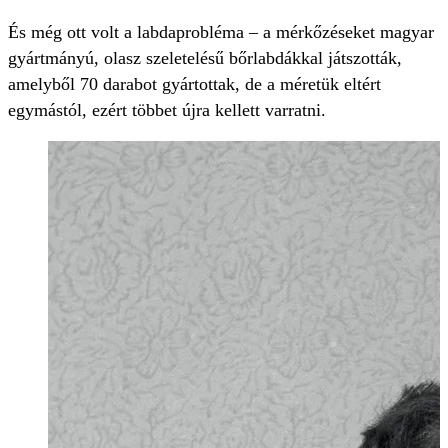
És még ott volt a labdaprobléma – a mérkőzéseket magyar
gyártmányú, olasz szeletelésű bőrlabdákkal játszották,
amelyből 70 darabot gyártottak, de a méretük eltért
egymástól, ezért többet újra kellett varratni.