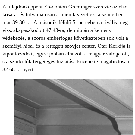
A tulajdonképpeni Eb-döntőn Greminger szerezte az első
kosarat és folyamatosan a mieink vezettek, a szünetben
már 39:30-ra. A második félidő 5. percében a rivális még
visszakapaszkodott 47:43-ra, de miután a kemény
védekezés, a szoros emberfogás következtében sok volt a
személyi hiba, és a rettegett szovjet center, Otar Korkija is
kipontozódott, egyre jobban elhúzott a magyar válogatott,
s a szurkolók fergeteges biztatása közepette magabiztosan,
82:68-ra nyert.