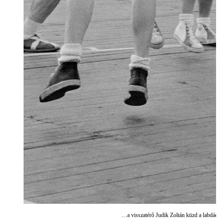
…a visszatérő Judik Zoltán küzd a labdáért 