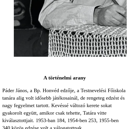
A történelmi arany
Páder János, a Bp. Honvéd edzője, a Testnevelési Főiskola
tanára alig volt idősebb játékosainál, de rengeteg edzést és
nagy fegyelmet tartott. Kevéssé változó kerete sokat
gyakorolt együtt, amikor csak tehette, Tatára vitte
kiválasztottjait. 1953-ban 184, 1954-ben 253, 1955-ben
340 közös edzése volt a válogatottnak.