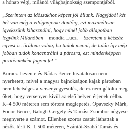
a hónap végi, milánói világbajnokság szempontjából.
„Szerintem az időszakhoz képest jól állunk. Nagyjából két
hét van még a világbajnoki döntőig, ezt maximálisan
igyekszünk kihasználni, hogy minél jobb állapotban
legyünk Milánóban
– mondta Lucz. –
Szeretem a kétszáz
egyest is, örültem volna, ha tudok menni, de talán így még
jobban tudok koncentrálni a párosra, ezt mindenképpen
pozitívumként fogom fel.”
Kurucz Levente és Nádas Bence hivatalosan nem
nyerhetett, mivel a magyar bajnokságon kajak párosban
nem lehetséges a versenyegyesülés, de ez nem gátolta meg
őket, hogy versenyen kívül az első helyen érjenek célba.
K–4 500 méteren sem történt meglepetés, Opavszky Márk,
Fodor Bence, Balogh Gergely és Tamási Zsombor négyese
megnyerte a számot. Ellenben szoros csatát láthattak a
nézők férfi K–1 500 méteren, Szántói-Szabó Tamás és