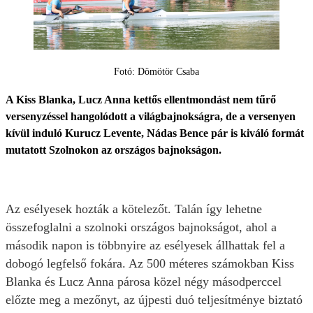
Fotó: Dömötör Csaba
A Kiss Blanka, Lucz Anna kettős ellentmondást nem tűrő
versenyzéssel hangolódott a világbajnokságra, de a versenyen
kívül induló Kurucz Levente, Nádas Bence pár is kiváló formát
mutatott Szolnokon az országos bajnokságon.
Az esélyesek hozták a kötelezőt. Talán így lehetne
összefoglalni a szolnoki országos bajnokságot, ahol a
második napon is többnyire az esélyesek állhattak fel a
dobogó legfelső fokára. Az 500 méteres számokban Kiss
Blanka és Lucz Anna párosa közel négy másodperccel
előzte meg a mezőnyt, az újpesti duó teljesítménye biztató