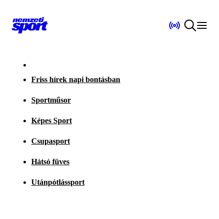
Friss hírek napi bontásban
Sportműsor
Képes Sport
Csupasport
Hátsó füves
Utánpótlássport