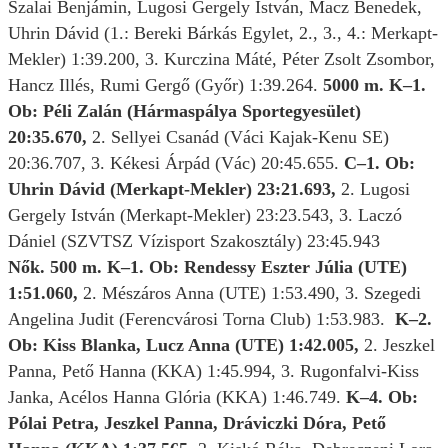
Szalai Benjámin, Lugosi Gergely István, Macz Benedek,
Uhrin Dávid (1.: Bereki Bárkás Egylet, 2., 3., 4.: Merkapt-
Mekler) 1:39.200, 3. Kurczina Máté, Péter Zsolt Zsombor,
Hancz Illés, Rumi Gergő (Győr) 1:39.264.
5000 m. K–1.
Ob: Péli Zalán (Hármaspálya Sportegyesület)
20:35.670,
2. Sellyei Csanád (Váci Kajak-Kenu SE)
20:36.707, 3. Kékesi Árpád (Vác) 20:45.655.
C–1. Ob:
Uhrin Dávid (Merkapt-Mekler) 23:21.693,
2. Lugosi
Gergely István (Merkapt-Mekler) 23:23.543, 3. Laczó
Dániel (SZVTSZ Vízisport Szakosztály) 23:45.943
Nők. 500 m. K–1. Ob: Rendessy Eszter Júlia (UTE)
1:51.060,
2. Mészáros Anna (UTE) 1:53.490, 3. Szegedi
Angelina Judit (Ferencvárosi Torna Club) 1:53.983.
K–2.
Ob: Kiss Blanka, Lucz Anna (UTE) 1:42.005,
2. Jeszkel
Panna, Pető Hanna (KKA) 1:45.994, 3. Rugonfalvi-Kiss
Janka, Acélos Hanna Glória (KKA) 1:46.749.
K–4. Ob:
Pólai Petra, Jeszkel Panna, Dráviczki Dóra, Pető