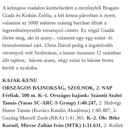
A kétnapos viadalon kiemelkedett a mezőnyből Bragato
Giada és Kisbán Zsófia, a két kenus párosban is nyert,
valamint az 5000 méteres számig harcban álltak a
legeredményesebb versenyző címért. Ez végül Giadát
illette meg, aki öt arany-, valamint egy-egy ezüst- és
bronzéremmel zárt. Uhrin Dávid pedig a legaktívabb
versenyző volt Szolnokon, a kenus összesen 12 számban
állt rajthoz, három arany, négy ezüst és három bronz
került a nyakába.
KAJAK-KENU
ORSZÁGOS BAJNOKSÁG, SZOLNOK, 2. NAP
Férfiak. 500 m. K–1. Országos bajnok: Szántói Szabó
Tamás (Vasas SC-ARC-S Group) 1:40.247,
2. Hidvégi
Hunor Tamás (Kovács Katalin Akadémia) 1:40.487, 3.
Gazdag Marcell Zsolt (KKA) 1:41.365.
K–2. Ob: Béke
Kornél, Mircse Zoltán Iván (MTK) 1:31.611,
2. Kollek