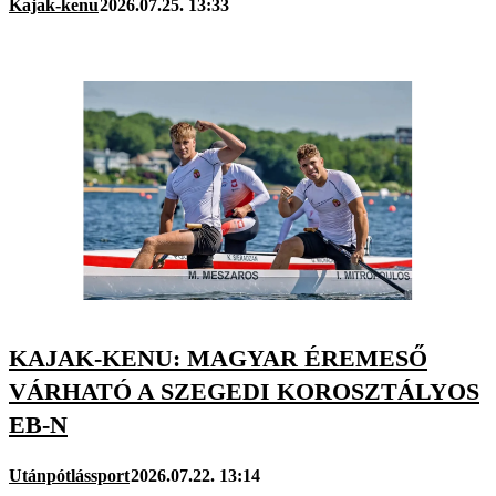
Kajak-kenu
2026.07.25. 13:33
KAJAK-KENU: MAGYAR ÉREMESŐ
VÁRHATÓ A SZEGEDI KOROSZTÁLYOS
EB-N
Utánpótlássport
2026.07.22. 13:14