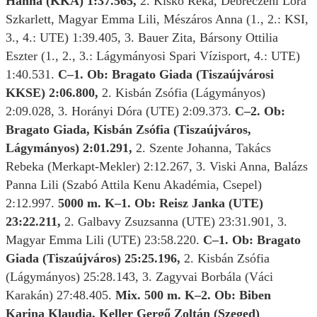
Hanna (KKA) 1:37.565,
2. Kiskó Réka, Debreczeni Lora
Szkarlett, Magyar Emma Lili, Mészáros Anna (1., 2.: KSI,
3., 4.: UTE) 1:39.405, 3. Bauer Zita, Bársony Ottilia
Eszter (1., 2., 3.: Lágymányosi Spari Vízisport, 4.: UTE)
1:40.531.
C–1. Ob: Bragato Giada (Tiszaújvárosi
KKSE) 2:06.800,
2. Kisbán Zsófia (Lágymányos)
2:09.028, 3. Horányi Dóra (UTE) 2:09.373.
C–2. Ob:
Bragato Giada, Kisbán Zsófia (Tiszaújváros,
Lágymányos) 2:01.291,
2. Szente Johanna, Takács
Rebeka (Merkapt-Mekler) 2:12.267, 3. Viski Anna, Balázs
Panna Lili (Szabó Attila Kenu Akadémia, Csepel)
2:12.997.
5000 m. K–1. Ob: Reisz Janka (UTE)
23:22.211,
2. Galbavy Zsuzsanna (UTE) 23:31.901, 3.
Magyar Emma Lili (UTE) 23:58.220.
C–1. Ob: Bragato
Giada (Tiszaújváros) 25:25.196,
2. Kisbán Zsófia
(Lágymányos) 25:28.143, 3. Zagyvai Borbála (Váci
Karakán) 27:48.405.
Mix. 500 m. K–2. Ob: Biben
Karina Klaudia, Keller Gergő Zoltán (Szeged)