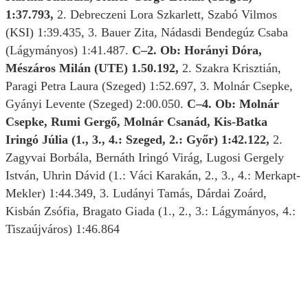
1:37.793,
2. Debreczeni Lora Szkarlett, Szabó Vilmos
(KSI) 1:39.435, 3. Bauer Zita, Nádasdi Bendegúz Csaba
(Lágymányos) 1:41.487.
C–2. Ob: Horányi Dóra,
Mészáros Milán (UTE) 1.50.192,
2. Szakra Krisztián,
Paragi Petra Laura (Szeged) 1:52.697, 3. Molnár Csepke,
Gyányi Levente (Szeged) 2:00.050.
C–4. Ob: Molnár
Csepke, Rumi Gergő, Molnár Csanád, Kis-Batka
Iringó Júlia (1., 3., 4.: Szeged, 2.: Győr) 1:42.122,
2.
Zagyvai Borbála, Bernáth Iringó Virág, Lugosi Gergely
István, Uhrin Dávid (1.: Váci Karakán, 2., 3., 4.: Merkapt-
Mekler) 1:44.349, 3. Ludányi Tamás, Dárdai Zoárd,
Kisbán Zsófia, Bragato Giada (1., 2., 3.: Lágymányos, 4.:
Tiszaújváros) 1:46.864