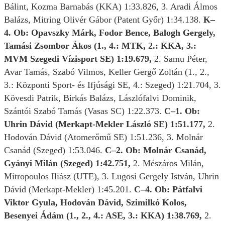
Bálint, Kozma Barnabás (KKA) 1:33.826, 3. Aradi Álmos
Balázs, Mitring Olivér Gábor (Patent Győr) 1:34.138.
K–
4. Ob: Opavszky Márk, Fodor Bence, Balogh Gergely,
Tamási Zsombor Ákos (1., 4.: MTK, 2.: KKA, 3.:
MVM Szegedi Vízisport SE)
1:19.679,
2. Samu Péter,
Avar Tamás, Szabó Vilmos, Keller Gergő Zoltán (1., 2.,
3.: Központi Sport- és Ifjúsági SE, 4.: Szeged) 1:21.704, 3.
Kövesdi Patrik, Birkás Balázs, Lászlófalvi Dominik,
Szántói Szabó Tamás (Vasas SC) 1:22.373.
C–1. Ob:
Uhrin Dávid (Merkapt-Mekler László SE) 1:51.177,
2.
Hodován Dávid (Atomerőmű SE) 1:51.236, 3. Molnár
Csanád (Szeged) 1:53.046.
C–2. Ob: Molnár Csanád,
Gyányi Milán (Szeged) 1:42.751,
2. Mészáros Milán,
Mitropoulos Iliász (UTE), 3. Lugosi Gergely István, Uhrin
Dávid (Merkapt-Mekler) 1:45.201.
C–4. Ob: Pátfalvi
Viktor Gyula, Hodován Dávid, Szimilkó Kolos,
Besenyei Ádám (1., 2., 4.: ASE, 3.: KKA) 1:38.769,
2.