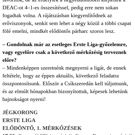
DEAC-ot 4–1-es összesítéssel, pedig erre nem sokan
fogadtak volna. A rájátszásban kiegyenlítődnek az
erőviszonyok, senkit sem lehet a négy közül a többi csapat
fölé emelni, mindkét elődöntős párharc szoros lesz.
– Gondolnak már az esetleges Erste Liga-győzelemre,
vagy egyelőre csak a következő mérkőzésig terveznek
előre?
– Mindenképpen szeretnénk megnyerni a ligát, de ennek
feltétele, hogy az éppen aktuális, következő feladatra
összpontosítsunk. Először a Csíkszeredán kell túljutnunk,
és az elmúlt hónapokban bizonyítottuk, képesek lehetünk
bajnokságot nyerni!
JÉGKORONG
ERSTE LIGA
ELŐDÖNTŐ, 1. MÉRKŐZÉSEK