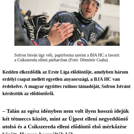
Sofron István úgy véli, papírforma szerint a BJA HC a favorit
a Csíkszereda elleni párharcban (Fotó: Dömötör Csaba)
Kedden elkezdődik az Erste Liga elődöntője, amelyben három
erdélyi csapat mellett egyetlen anyaországi, a BJA HC van
érdekelve. A magyar együttes rutinos támadóját, Sofron Istvánt
kérdeztük az elődöntőről.
– Talán az egész idényben nem volt ilyen hosszú idejük
két tétmeccs között, mint az Újpest elleni negyeddöntő
utolsó és a Csíkszereda elleni elődöntő első mérkőzése