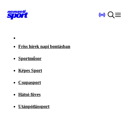
Friss hírek napi bontásban
Sportműsor
Képes Sport
Csupasport
Hátsó füves
Utánpótlássport