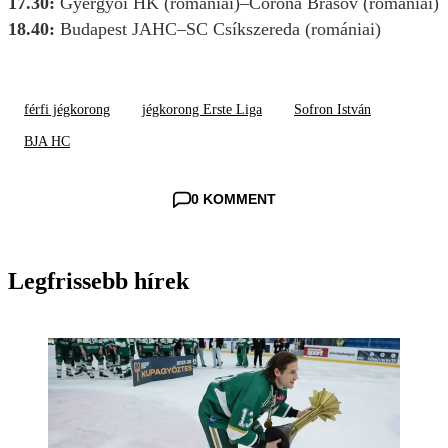
17.30:
Gyergyói HK (romániai)–Corona Brasov (romániai)
18.40:
Budapest JAHC–SC Csíkszereda (romániai)
férfi jégkorong
jégkorong Erste Liga
Sofron István
BJA HC
0 KOMMENT
Legfrissebb hírek