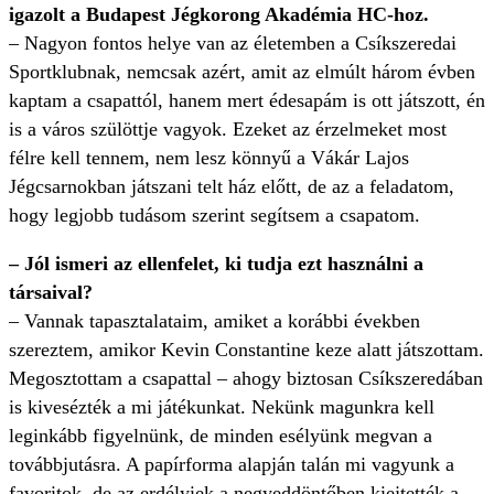
igazolt a Budapest Jégkorong Akadémia HC-hoz.
– Nagyon fontos helye van az életemben a Csíkszeredai
Sportklubnak, nemcsak azért, amit az elmúlt három évben
kaptam a csapattól, hanem mert édesapám is ott játszott, én
is a város szülöttje vagyok. Ezeket az érzelmeket most
félre kell tennem, nem lesz könnyű a Vákár Lajos
Jégcsarnokban játszani telt ház előtt, de az a feladatom,
hogy legjobb tudásom szerint segítsem a csapatom.
– Jól ismeri az ellenfelet, ki tudja ezt használni a
társaival?
– Vannak tapasztalataim, amiket a korábbi években
szereztem, amikor Kevin Constantine keze alatt játszottam.
Megosztottam a csapattal – ahogy biztosan Csíkszeredában
is kivesézték a mi játékunkat. Nekünk magunkra kell
leginkább figyelnünk, de minden esélyünk megvan a
továbbjutásra. A papírforma alapján talán mi vagyunk a
favoritok, de az erdélyiek a negyeddöntőben kiejtették a