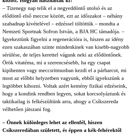
között. Hogyan használták ki?
– Tizenegy nap telik el a negyeddöntő utolsó és az
elődöntő első meccse között, ezt az időszakot – néhány
szabadnap kivételével – edzéssel töltöttük – mondta a
Nemzeti Sportnak Sofron István, a BJA HC támadója. –
Igyekeztünk figyelni a regenerációra is, hiszen az idény
ezen szakaszában szinte mindenkinek van kisebb-nagyobb
sérülése, de teljes kerettel vágunk neki az elődöntőnek.
Örök vitatéma, mi a szerencsésebb, ha egy csapat
kipihenten vagy meccsritmusban kezdi el a párharcot, mi
most az előbbi helyzetben vagyunk, ebből igyekszünk a
legtöbbet kihozni. Voltak azért kemény fizikai edzéseink,
hogy a kondink rendben legyen, sokat korcsolyáztunk és
taktikailag is felkészültünk arra, ahogy a Csíkszereda
vélhetően játszani fog.
– Önnek különleges lehet az ellenfél, hiszen
Csíkszeredában született, és éppen a kék-fehérektől