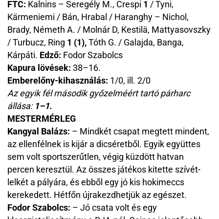
FTC:
Kalnins – Seregély M., Crespi
1
/ Tyni,
Kärmeniemi / Bán, Hrabal / Haranghy – Nichol,
Brady, Németh A. / Molnár D, Kestilä, Mattyasovszky
/ Turbucz, Ring
1 (1),
Tóth G. / Galajda, Banga,
Kárpáti.
Edző:
Fodor Szabolcs
Kapura lövések:
38–16.
Emberelőny-kihasználás:
1/0, ill. 2/0
Az egyik fél második győzelméért tartó párharc
állása:
1–1.
MESTERMÉRLEG
Kangyal Balázs:
– Mindkét csapat megtett mindent,
az ellenfélnek is kijár a dicséretből. Egyik együttes
sem volt sportszerűtlen, végig küzdött hatvan
percen keresztül. Az összes játékos kitette szívét-
lelkét a pályára, és ebből egy jó kis hokimeccs
kerekedett. Hétfőn újrakezdhetjük az egészet.
Fodor Szabolcs:
– Jó csata volt és egy