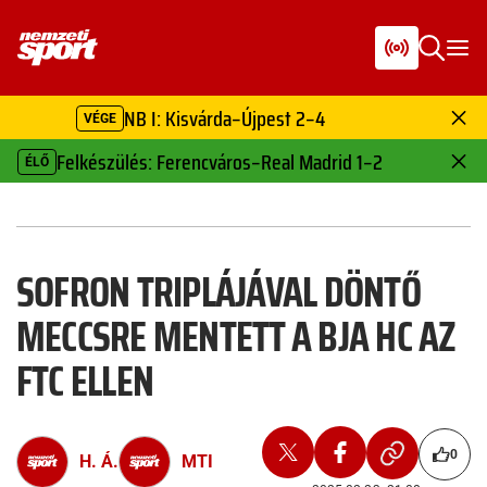
NB I: Kisvárda–Újpest 2–4
VÉGE
Felkészülés: Ferencváros–Real Madrid 1–2
ÉLŐ
SOFRON TRIPLÁJÁVAL DÖNTŐ
MECCSRE MENTETT A BJA HC AZ
FTC ELLEN
0
H. Á.
MTI