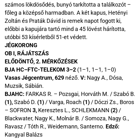
számos lökdösődés, bunyó tarkította a találkozót –
főleg a középső harmadban. A két kapus, Hetényi
Zoltán és Praták Dávid is remek napot fogott ki,
előbbi a kapujára tartó mind a 45 lövést hárította,
utóbbi 53 kísérletből 51-et védett.
JÉGKORONG
OB I, RÁJÁTSZÁS
ELŐDÖNTŐ, 2. MÉRKŐZÉSEK
BJA HC–FTC-TELEKOM 3–2
(1–1, 1–1, 1–0)
Vasas Jégcentrum, 629
néző.
V:
Nagy A., Dósa,
Muzsik, Sábián.
BJAHC:
FARKAS R. – Pozsgai, Horváth M. / Szabó B.
(1),
Szabó D.
(1)
/ Varga, Roach
(1)
/ Dóczi Zs., Boros
– SOFRON
3,
Keresztes L., SCHLEKMANN
(2)
/
Blackwater, Nagy K., Molnár B. / Somoza, Nagy G.,
Ravasz / Tóth R., Weidemann, Santerno.
Edző:
Kangyal Balázs