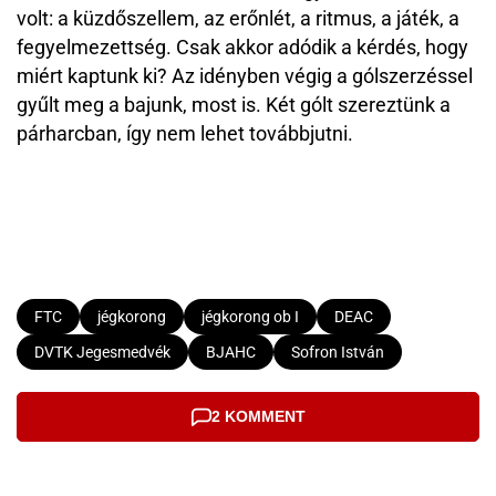
volt: a küzdőszellem, az erőnlét, a ritmus, a játék, a
fegyelmezettség. Csak akkor adódik a kérdés, hogy
miért kaptunk ki? Az idényben végig a gólszerzéssel
gyűlt meg a bajunk, most is. Két gólt szereztünk a
párharcban, így nem lehet továbbjutni.
FTC
jégkorong
jégkorong ob I
DEAC
DVTK Jegesmedvék
BJAHC
Sofron István
2 KOMMENT