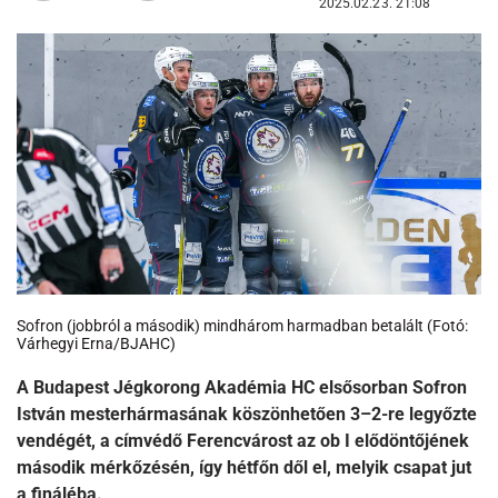
2025.02.23. 21:08
Sofron (jobbról a második) mindhárom harmadban betalált (Fotó:
Várhegyi Erna/BJAHC)
A Budapest Jégkorong Akadémia HC elsősorban Sofron
István mesterhármasának köszönhetően 3–2-re legyőzte
vendégét, a címvédő Ferencvárost az ob I elődöntőjének
második mérkőzésén, így hétfőn dől el, melyik csapat jut
a fináléba.