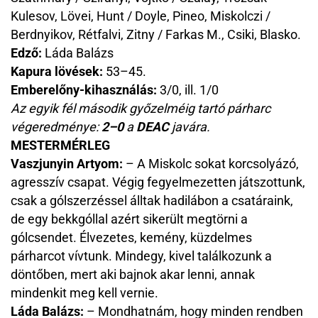
Kulesov, Lövei, Hunt / Doyle, Pineo, Miskolczi /
Berdnyikov, Rétfalvi, Zitny / Farkas M., Csiki, Blasko.
Edző:
Láda Balázs
Kapura lövések:
53–45.
Emberelőny-kihasználás:
3/0, ill. 1/0
Az egyik fél második győzelméig tartó párharc
végeredménye:
2–0
a
DEAC
javára.
MESTERMÉRLEG
Vaszjunyin Artyom:
– A Miskolc sokat korcsolyázó,
agresszív csapat. Végig fegyelmezetten játszottunk,
csak a gólszerzéssel álltak hadilábon a csatáraink,
de egy bekkgóllal azért sikerült megtörni a
gólcsendet. Élvezetes, kemény, küzdelmes
párharcot vívtunk. Mindegy, kivel találkozunk a
döntőben, mert aki bajnok akar lenni, annak
mindenkit meg kell vernie.
Láda Balázs:
– Mondhatnám, hogy minden rendben