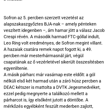
Sofron az 5. percben szerzett vezetést az
alapszakaszgyőztes BJA-nak – amely pénteken
veszített idegenben –, ám hamar jött a válasz Jacob
Crespi révén. A második harmad FTC-góllal indult,
Leo Ring volt eredményes, de Sofron megint villant.
A hazaiak csatára remek napot fogott ki, a 49.
percben már mesterhármasnál járt, végül
csapatának az ő vezérletével sikerült összesítésben
egyenlítenie.
A másik párharc már vasárnap este eldőlt: a gól
nélküli első két harmad után a záró húsz percben a
DEAC kétszer is mattolta a DVTK Jegesmedvéket,
ezzel pedig megnyerte a találkozó mellett a
párharcot is, így elsőként jutott a döntőbe. A
mérkőzés egyébként feszült mederben zajlott,