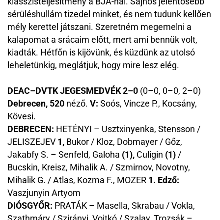
klasszisteljesítmény a BJA-nál. Sajnos jelentősebb
sérüléshullám tizedel minket, és nem tudunk kellően
mély kerettel játszani. Szeretném megemelni a
kalapomat a srácaim előtt, mert ami bennük volt,
kiadták. Hétfőn is kijövünk, és küzdünk az utolsó
leheletünkig, meglátjuk, hogy mire lesz elég.
DEAC–DVTK
JEGESMEDVÉK 2–0
(0–0, 0–0, 2–0)
Debrecen, 520
néző.
V:
Soós, Vincze P., Kocsány,
Kövesi.
DEBRECEN:
HETÉNYI – Usztxinyenka, Stensson /
JELISZEJEV
1,
Bukor / Kloz, Dobmayer / Gőz,
Jakabfy S. – Senfeld, Galoha
(1),
Culigin
(1)
/
Bucskin, Kreisz, Mihalik A. / Szmirnov, Novotny,
Mihalik G. / Atlas, Kozma F., MOZER
1. Edző:
Vaszjunyin Artyom
DIÓSGYŐR:
PRATÁK – Masella, Skrabau / Vokla,
Szathmáry / Szirányi, Vojtkó / Szalay, Trozsák –