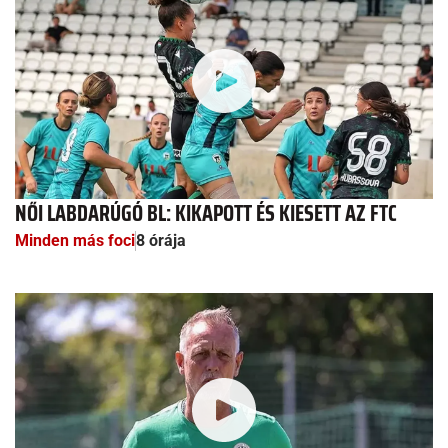
NŐI LABDARÚGÓ BL: KIKAPOTT ÉS KIESETT AZ FTC
Minden más foci
8 órája