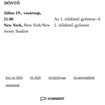
DÖNTŐ
Július 19., vasárnap,
21.00
Az 1. elődöntő győztese–A
New York,
New York/New
2. elődöntő győztese
Jersey Stadion
foci vb 2026
vb 2026
vb-hírfolyam
vb-negyeddöntő
menetrend
7 KOMMENT