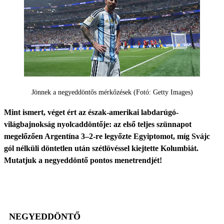
Jönnek a negyeddöntős mérkőzések (Fotó: Getty Images)
Mint ismert, véget ért az észak-amerikai labdarúgó-
világbajnokság nyolcaddöntője: az első teljes szünnapot
megelőzően Argentína 3–2-re legyőzte Egyiptomot, míg Svájc
gól nélküli döntetlen után szétlövéssel kiejtette Kolumbiát.
Mutatjuk a negyeddöntő pontos menetrendjét!
NEGYEDDÖNTŐ