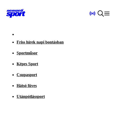
Friss hírek napi bontásban
Sportműsor
Képes Sport
Csupasport
Hátsó füves
Utánpótlássport