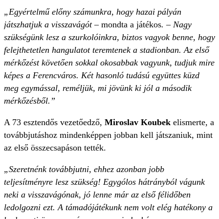
„Egyértelmű előny számunkra, hogy hazai pályán
játszhatjuk a visszavágót –
mondta a játékos
. – Nagy
szükségünk lesz a szurkolóinkra, biztos vagyok benne, hogy
felejthetetlen hangulatot teremtenek a stadionban. Az első
mérkőzést követően sokkal okosabbak vagyunk, tudjuk mire
képes a Ferencváros. Két hasonló tudású együttes küzd
meg egymással, reméljük, mi jövünk ki jól a második
mérkőzésből.”
A 73 esztendős vezetőedző,
Miroslav Koubek
elismerte, a
továbbjutáshoz mindenképpen jobban kell játszaniuk, mint
az első összecsapáson tették.
„Szeretnénk továbbjutni, ehhez azonban jobb
teljesítményre lesz szükség! Egygólos hátrányból vágunk
neki a visszavágónak, jó lenne már az első félidőben
ledolgozni ezt. A támadójátékunk nem volt elég hatékony a