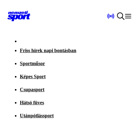
Friss hírek napi bontásban
Sportműsor
Képes Sport
Csupasport
Hátsó füves
Utánpótlássport