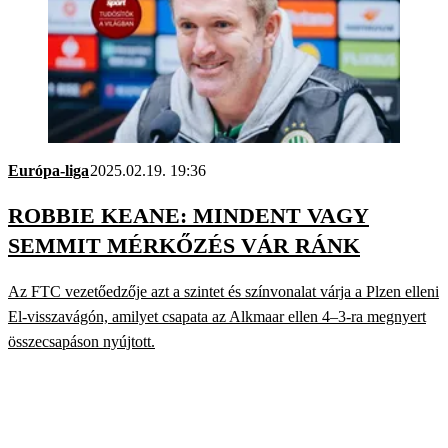
Európa-liga
2025.02.19. 19:36
ROBBIE KEANE: MINDENT VAGY
SEMMIT MÉRKŐZÉS VÁR RÁNK
Az FTC vezetőedzője azt a szintet és színvonalat várja a Plzen elleni
El-visszavágón, amilyet csapata az Alkmaar ellen 4–3-ra megnyert
összecsapáson nyújtott.