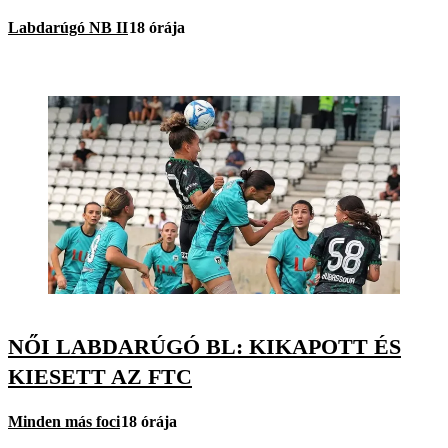
Labdarúgó NB II
18 órája
NŐI LABDARÚGÓ BL: KIKAPOTT ÉS
KIESETT AZ FTC
Minden más foci
18 órája