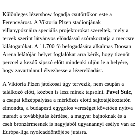
Különleges lézershow fogadja csütörtökön este a
Ferencvárost. A Viktoria Plzen stadionjának
villanypóznáira speciális projektorokat szereltek, mely a
tervek szerint látványos előadással szórakoztatja a meccsre
kilátogatókat. A 11.700 fő befogadására alkalmas Doosan
Arena lelátóján helyet foglalókat arra kérik, hogy tizenöt
perccel a kezdő sípszó előtt mindenki üljön le a helyére,
hogy zavartalanul élvezhesse a lézerelőadást.
A Viktoria Plzen játékosai úgy tervezik, nem csupán a
találkozó előtt, közben is lesz minek tapsolni.
Pavel Sulc
,
a csapat középpályása a mérkőzés előtti sajtótájékoztatón
elmondta, a budapesti egygólos vereséget követően nyitva
maradt a továbbjutás kérdése, a magyar bajnoknak és a
cseh bronzérmesnek is nagyjából ugyanannyi esélye van az
Európa-liga nyolcaddöntőjébe jutásra.