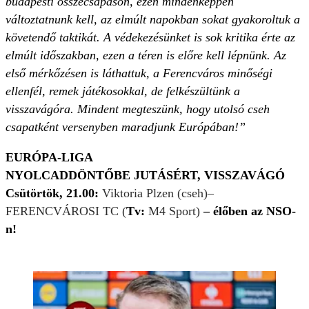
budapesti összecsapáson, ezen mindenképpen
változtatnunk kell, az elmúlt napokban sokat gyakoroltuk a
követendő taktikát. A védekezésünket is sok kritika érte az
elmúlt időszakban, ezen a téren is előre kell lépnünk. Az
első mérkőzésen is láthattuk, a Ferencváros minőségi
ellenfél, remek játékosokkal, de felkészültünk a
visszavágóra. Mindent megteszünk, hogy utolsó cseh
csapatként versenyben maradjunk Európában!”
EURÓPA-LIGA
NYOLCADDÖNTŐBE JUTÁSÉRT, VISSZAVÁGÓ
Csütörtök, 21.00:
Viktoria Plzen (cseh)–
FERENCVÁROSI TC (
Tv:
M4 Sport)
– élőben az NSO-
n!