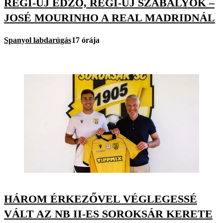
RÉGI-ÚJ EDZŐ, RÉGI-ÚJ SZABÁLYOK –
JOSÉ MOURINHO A REAL MADRIDNÁL
Spanyol labdarúgás
17 órája
HÁROM ÉRKEZŐVEL VÉGLEGESSÉ
VÁLT AZ NB II-ES SOROKSÁR KERETE