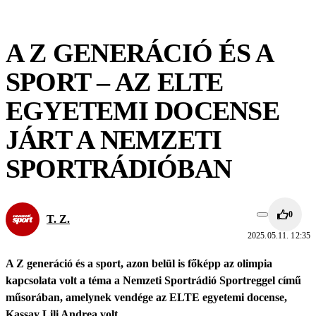
A Z GENERÁCIÓ ÉS A
SPORT – AZ ELTE
EGYETEMI DOCENSE
JÁRT A NEMZETI
SPORTRÁDIÓBAN
0
T. Z.
2025.05.11. 12:35
A Z generáció és a sport, azon belül is főképp az olimpia
kapcsolata volt a téma a Nemzeti Sportrádió Sportreggel című
műsorában, amelynek vendége az ELTE egyetemi docense,
Kassay Lili Andrea volt.