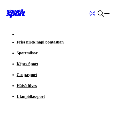
Friss hírek napi bontásban
Sportműsor
Képes Sport
Csupasport
Hátsó füves
Utánpótlássport