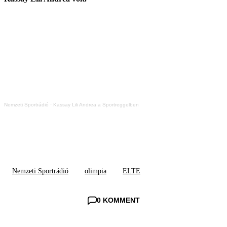
Nemzeti Sportrádió
·
Kassay Lili Andrea a Sportreggelben
Nemzeti Sportrádió
olimpia
ELTE
0 KOMMENT